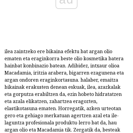
ilea zaintzeko ere bikaina efektu bat argan olio
ematen eta eraginkorra beste olio kosmetika batera
hainbat konbinazio batean. Adibidez, intxaur olioa
Macadamia, iritzia arabera, bigarren ezagunena eta
argan ondoren eraginkortasuna. halaber, emaitza
bikainak erakusten denean eskuak, ilea, azazkalak
eta gorputza erabiltzen da, ezin hobeto hidratatzen
eta azala elikatzen, zahartzea eragozten,
elastikotasuna ematen. Horregatik, azken urteotan
gero eta gehiago merkatuan agertzen azal eta ile-
laguntza profesionala produktu-lerro bat da, hau
argan olio eta Macadamia tik. Zergatik da, besteak