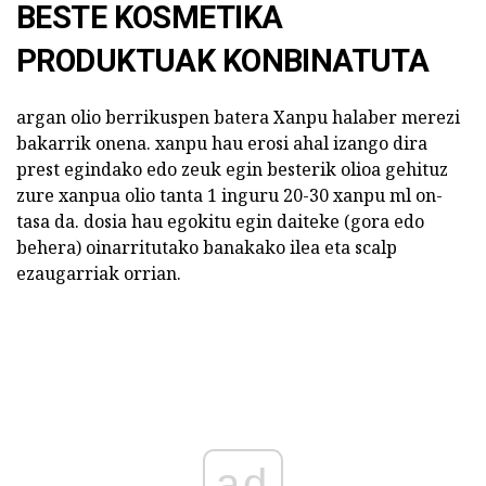
BESTE KOSMETIKA
PRODUKTUAK KONBINATUTA
argan olio berrikuspen batera Xanpu halaber merezi
bakarrik onena. xanpu hau erosi ahal izango dira
prest egindako edo zeuk egin besterik olioa gehituz
zure xanpua olio tanta 1 inguru 20-30 xanpu ml on-
tasa da. dosia hau egokitu egin daiteke (gora edo
behera) oinarritutako banakako ilea eta scalp
ezaugarriak orrian.
ad