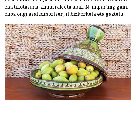
elastikotasuna, zimurrak eta abar. N. imparting gain,
olioa ongi azal birsortzen, it bizkorketa eta gaztetu.