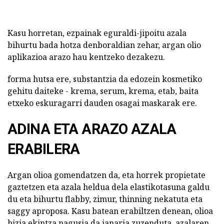
Kasu horretan, ezpainak eguraldi-jipoitu azala
bihurtu bada hotza denboraldian zehar, argan olio
aplikazioa arazo hau kentzeko dezakezu.
forma hutsa ere, substantzia da edozein kosmetiko
gehitu daiteke - krema, serum, krema, etab, baita
etxeko eskuragarri dauden osagai maskarak ere.
ADINA ETA ARAZO AZALA
ERABILERA
Argan olioa gomendatzen da, eta horrek propietate
gaztetzen eta azala heldua dela elastikotasuna galdu
du eta bihurtu flabby, zimur, thinning nekatuta eta
saggy aproposa. Kasu batean erabiltzen denean, olioa
bizia ekintza nagusia da janaria zuzenduta, azalaren