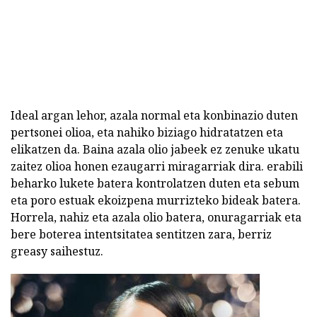
Ideal argan lehor, azala normal eta konbinazio duten
pertsonei olioa, eta nahiko biziago hidratatzen eta
elikatzen da. Baina azala olio jabeek ez zenuke ukatu
zaitez olioa honen ezaugarri miragarriak dira. erabili
beharko lukete batera kontrolatzen duten eta sebum
eta poro estuak ekoizpena murrizteko bideak batera.
Horrela, nahiz eta azala olio batera, onuragarriak eta
bere boterea intentsitatea sentitzen zara, berriz
greasy saihestuz.