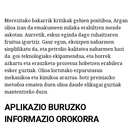
Merezitako bakarrik kritikak gehien positiboa, Argan
olioa izan da emakumeen milaka erabiltzen mende
askotan. Aurretik, eskuz eginda dago zuhaitzaren
fruitua igurtziz. Gaur egun, ekoizpen nabarmen
sinplifikatu da, eta petrolio-kalitatea nabarmen hazi
da. goi-teknologiako ekipamendua, eta horrek
azkartu eta erauzketa-prozesua hobetzen erabilera
esker guztiak. Olioa lortutako ezpurutasun
mekanikoa eta kimikoa araztua. hotz premiazko
metodoa ematen duen olioa daude elikagai guztiak
mantentzeko duzu.
APLIKAZIO BURUZKO
INFORMAZIO OROKORRA