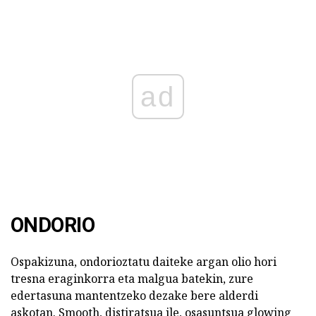
ad
ONDORIO
Ospakizuna, ondorioztatu daiteke argan olio hori
tresna eraginkorra eta malgua batekin, zure
edertasuna mantentzeko dezake bere alderdi
askotan. Smooth, distiratsua ile, osasuntsua glowing