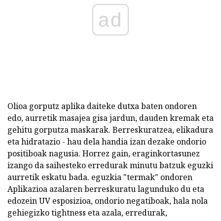
ad
Olioa gorputz aplika daiteke dutxa baten ondoren
edo, aurretik masajea gisa jardun, dauden kremak eta
gehitu gorputza maskarak. Berreskuratzea, elikadura
eta hidratazio - hau dela handia izan dezake ondorio
positiboak nagusia. Horrez gain, eraginkortasunez
izango da saihesteko erredurak minutu batzuk eguzki
aurretik eskatu bada. eguzkia "termak" ondoren
Aplikazioa azalaren berreskuratu lagunduko du eta
edozein UV esposizioa, ondorio negatiboak, hala nola
gehiegizko tightness eta azala, erredurak,