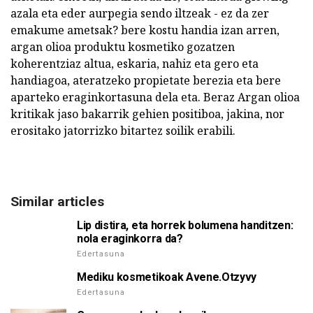
azala eta eder aurpegia sendo iltzeak - ez da zer
emakume ametsak? bere kostu handia izan arren,
argan olioa produktu kosmetiko gozatzen
koherentziaz altua, eskaria, nahiz eta gero eta
handiagoa, ateratzeko propietate berezia eta bere
aparteko eraginkortasuna dela eta. Beraz Argan olioa
kritikak jaso bakarrik gehien positiboa, jakina, nor
erositako jatorrizko bitartez soilik erabili.
Similar articles
Lip distira, eta horrek bolumena handitzen:
nola eraginkorra da?
Edertasuna
Mediku kosmetikoak Avene.Otzyvy
Edertasuna