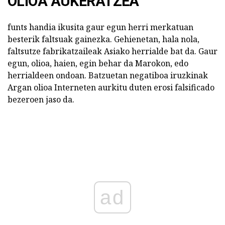
OLIOA AUKERATZEA
funts handia ikusita gaur egun herri merkatuan
besterik faltsuak gainezka. Gehienetan, hala nola,
faltsutze fabrikatzaileak Asiako herrialde bat da. Gaur
egun, olioa, haien, egin behar da Marokon, edo
herrialdeen ondoan. Batzuetan negatiboa iruzkinak
Argan olioa Interneten aurkitu duten erosi falsificado
bezeroen jaso da.
ad