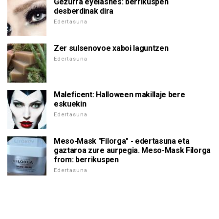
Gezurra eyelashes: berrikuspen
desberdinak dira
Edertasuna
Zer sulsenovoe xaboi laguntzen
Edertasuna
Maleficent: Halloween makillaje bere
eskuekin
Edertasuna
Meso-Mask "Filorga" - edertasuna eta
gaztaroa zure aurpegia. Meso-Mask Filorga
from: berrikuspen
Edertasuna