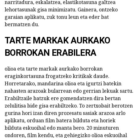
narritadura, eskalatzea, elastikotasuna galtzea
lehortasunak gisa minimizatu. Gainera, ontzeko
garaian aplikatu, zuk tonu leun eta eder bat
bermatzen du.
TARTE MARKAK AURKAKO
BORROKAN ERABILERA
olioa eta tarte markak aurkako borrokan
eraginkortasuna frogatzeko kritikak daude.
Horretarako, mandarina olioa eta igurtzi batekin
nahasten arazoak bularrean edo gerrian lekuak sartu.
Erabiltzaile batzuk ere gomendatzen dira bertan
zelulitisa bide gisa erabiltzeko. To zertxobait berotzen
gurina hori izan diren prozesatu sasiak arazoa arlo
aplikatu, orduan film batera bilduta eta horiek
bilduta eskuoihal edo manta bero. 20 minuturen
ondoren, film kendu, eta gehiegizko olioa eskuoihal