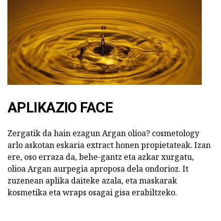
APLIKAZIO FACE
Zergatik da hain ezagun Argan olioa? cosmetology
arlo askotan eskaria extract honen propietateak. Izan
ere, oso erraza da, behe-gantz eta azkar xurgatu,
olioa Argan aurpegia aproposa dela ondorioz. It
zuzenean aplika daiteke azala, eta maskarak
kosmetika eta wraps osagai gisa erabiltzeko.