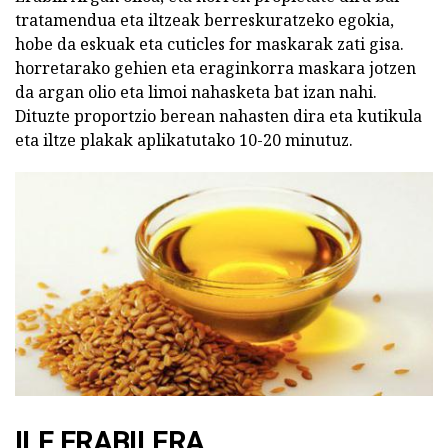
tratamendua eta iltzeak berreskuratzeko egokia,
hobe da eskuak eta cuticles for maskarak zati gisa.
horretarako gehien eta eraginkorra maskara jotzen
da argan olio eta limoi nahasketa bat izan nahi.
Dituzte proportzio berean nahasten dira eta kutikula
eta iltze plakak aplikatutako 10-20 minutuz.
ILE ERABILERA