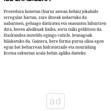
Prozedura honetan (buruz astean behin) jokabide
erregular hartan, zure iltzeak indartuko da
nabarmen, gehiago distiratsu eta osasuntsu bihurtzen
dira, beren aholkuak lixiba, sorta txiki gelditzen da.
Hazkundea moteldu egingo cuticle, leunagoak
bilakatuko da. Gainera, bere forma purua olioa egon
egun bat beharrean hidratatzaile eta nourishing
krema eskuetan azala behin aplika daiteke.
ad