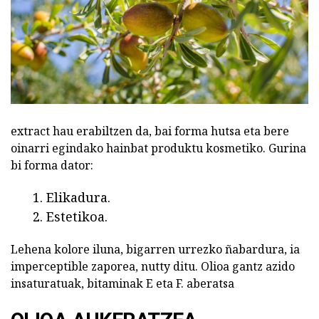
extract hau erabiltzen da, bai forma hutsa eta bere
oinarri egindako hainbat produktu kosmetiko. Gurina
bi forma dator:
Elikadura.
Estetikoa.
Lehena kolore iluna, bigarren urrezko ñabardura, ia
imperceptible zaporea, nutty ditu. Olioa gantz azido
insaturatuak, bitaminak E eta F. aberatsa