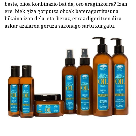
beste, olioa konbinazio bat da, oso eraginkorra? Izan
ere, biek giza gorputza olioak bateragarritasuna
bikaina izan dela, eta, beraz, erraz digeritzen dira,
azkar azalaren geruza sakonago sartu xurgatu.