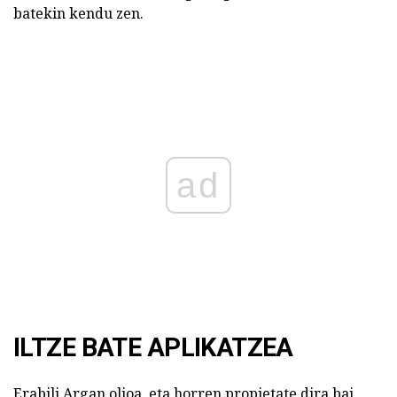
batekin kendu zen.
ad
ILTZE BATE APLIKATZEA
Erabili Argan olioa, eta horren propietate dira bai