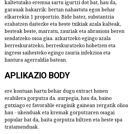
kaltetutako eremua sartu igurtzi dot bat, hau da,
garauak bakarrik: bertan nahastuta egon behar
elkarrekin 1 proportzio. Bide batez, substantzia
ezabatzen daitezke eta beste txikiak azala kalteak,
besteak beste, marratu, zauriak eta abrasions beren
sendatzeko osoa gisa. azkartzeko egingo azala
berreskuratzeko, berreskuratzeko hobetzen eta
ingress saihesteko egingo zauria infekzioa eta
hantura agerraldia batean.
APLIKAZIO BODY
ere kontuan hartu behar dugu extract honen
erabilera gorputza da. aurpegia, hau da, baino
gutxiago ez favorable eraginik gainean zergatik olioa
hau - ukenduak eta kremak gorputzaren osagai
popular bat da, baita gorputza biltzen eta beste spa
tratamenduak.