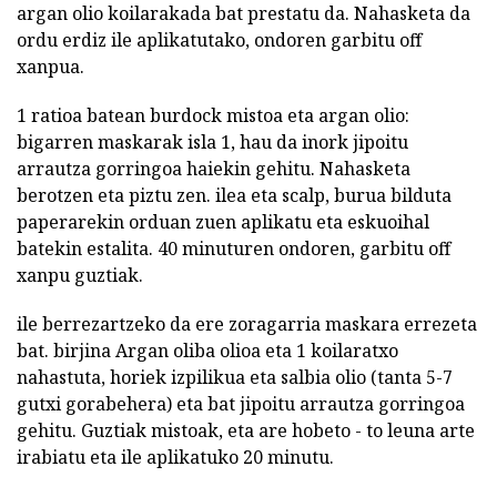
argan olio koilarakada bat prestatu da. Nahasketa da
ordu erdiz ile aplikatutako, ondoren garbitu off
xanpua.
1 ratioa batean burdock mistoa eta argan olio:
bigarren maskarak isla 1, hau da inork jipoitu
arrautza gorringoa haiekin gehitu. Nahasketa
berotzen eta piztu zen. ilea eta scalp, burua bilduta
paperarekin orduan zuen aplikatu eta eskuoihal
batekin estalita. 40 minuturen ondoren, garbitu off
xanpu guztiak.
ile berrezartzeko da ere zoragarria maskara errezeta
bat. birjina Argan oliba olioa eta 1 koilaratxo
nahastuta, horiek izpilikua eta salbia olio (tanta 5-7
gutxi gorabehera) eta bat jipoitu arrautza gorringoa
gehitu. Guztiak mistoak, eta are hobeto - to leuna arte
irabiatu eta ile aplikatuko 20 minutu.