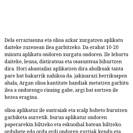
Dela erraztasuna eta olioa azkar xurgatzen aplikatu
daiteke zuzenean ilea garbitzeko. Da erabat 10-20
minutu aplikatu ondoren xurgatu ondoren. Ile lehortu
daiteke, leuna, distiratsua eta osasuntsua bihurtzen
dira. Hori abantailaz aplikatzen dira aholkuak tanta
pare bat bakarrik nahikoa da. jakinarazi berrikuspen
ahala, Argan olioa kantitate handiak metatzen garbitu
ilea a ondorengo rinsing gabe, argi bat sortzen ile
hezea eragina.
olioa aplikatuz ile sustraiak eta scalp hobeto burutzen
garbiketa aurretik. burua aplikatuz ondoren
paperarekin biltzeko eta eskuoihal batean biltzeko.
ordubete edo ordu erdi ondoren guztiak kendu eta