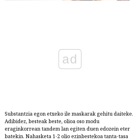
ad
Substantzia egon etxeko ile maskarak gehitu daiteke.
Adibidez, besteak beste, olioa oso modu
eraginkorrean tandem lan egiten duen edozein eter
batekin. Nahasketa 1-2 olio ezinbestekoa tanta-tasa