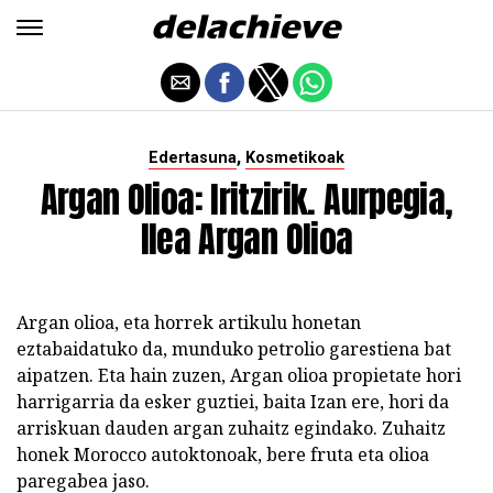
,
Edertasuna
Kosmetikoak
Argan Olioa: Iritzirik. Aurpegia,
Ilea Argan Olioa
Argan olioa, eta horrek artikulu honetan
eztabaidatuko da, munduko petrolio garestiena bat
aipatzen. Eta hain zuzen, Argan olioa propietate hori
harrigarria da esker guztiei, baita Izan ere, hori da
arriskuan dauden argan zuhaitz egindako. Zuhaitz
honek Morocco autoktonoak, bere fruta eta olioa
paregabea jaso.