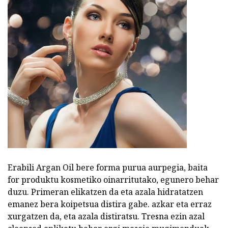
Erabili Argan Oil bere forma purua aurpegia, baita
for produktu kosmetiko oinarritutako, egunero behar
duzu. Primeran elikatzen da eta azala hidratatzen
emanez bera koipetsua distira gabe. azkar eta erraz
xurgatzen da, eta azala distiratsu. Tresna ezin azal