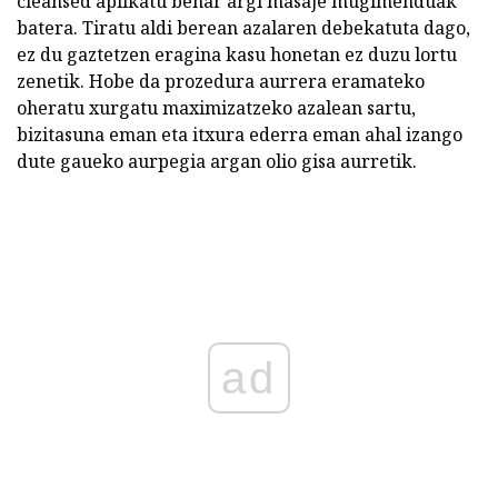
cleansed aplikatu behar argi masaje mugimenduak
batera. Tiratu aldi berean azalaren debekatuta dago,
ez du gaztetzen eragina kasu honetan ez duzu lortu
zenetik. Hobe da prozedura aurrera eramateko
oheratu xurgatu maximizatzeko azalean sartu,
bizitasuna eman eta itxura ederra eman ahal izango
dute gaueko aurpegia argan olio gisa aurretik.
ad