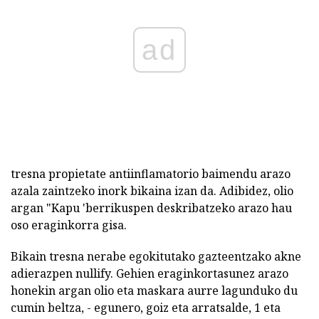
ad
tresna propietate antiinflamatorio baimendu arazo
azala zaintzeko inork bikaina izan da. Adibidez, olio
argan "Kapu 'berrikuspen deskribatzeko arazo hau
oso eraginkorra gisa.
Bikain tresna nerabe egokitutako gazteentzako akne
adierazpen nullify. Gehien eraginkortasunez arazo
honekin argan olio eta maskara aurre lagunduko du
cumin beltza, - egunero, goiz eta arratsalde, 1 eta