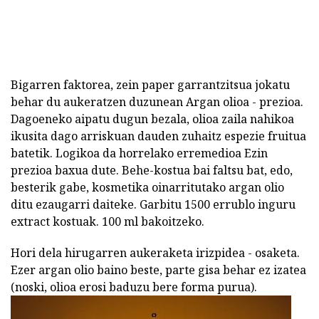
Bigarren faktorea, zein paper garrantzitsua jokatu
behar du aukeratzen duzunean Argan olioa - prezioa.
Dagoeneko aipatu dugun bezala, olioa zaila nahikoa
ikusita dago arriskuan dauden zuhaitz espezie fruitua
batetik. Logikoa da horrelako erremedioa Ezin
prezioa baxua dute. Behe-kostua bai faltsu bat, edo,
besterik gabe, kosmetika oinarritutako argan olio
ditu ezaugarri daiteke. Garbitu 1500 errublo inguru
extract kostuak. 100 ml bakoitzeko.
Hori dela hirugarren aukeraketa irizpidea - osaketa.
Ezer argan olio baino beste, parte gisa behar ez izatea
(noski, olioa erosi baduzu bere forma purua).