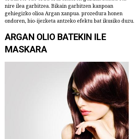
nire ilea garbitzea. Bikain garbitzen kanpoan
gehiegizko olioa Argan xanpua. prozedura honen
ondoren, bio-ijezketa antzeko efektu bat ikusiko duzu.
ARGAN OLIO BATEKIN ILE
MASKARA