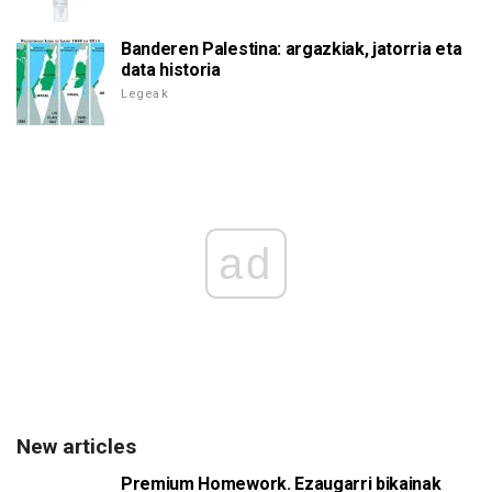
Banderen Palestina: argazkiak, jatorria eta
data historia
Legeak
ad
New articles
Premium Homework. Ezaugarri bikainak