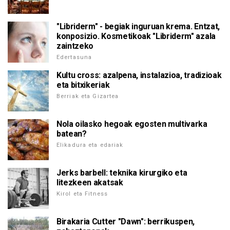
"Libriderm" - begiak inguruan krema. Entzat,
konposizio. Kosmetikoak "Libriderm" azala
zaintzeko
Edertasuna
Kultu cross: azalpena, instalazioa, tradizioak
eta bitxikeriak
Berriak eta Gizartea
Nola oilasko hegoak egosten multivarka
batean?
Elikadura eta edariak
Jerks barbell: teknika kirurgiko eta
litezkeen akatsak
Kirol eta Fitness
Birakaria Cutter "Dawn": berrikuspen,