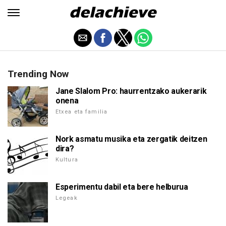
Trending Now
Jane Slalom Pro: haurrentzako aukerarik
onena
Etxea eta familia
Nork asmatu musika eta zergatik deitzen
dira?
Kultura
Esperimentu dabil eta bere helburua
Legeak