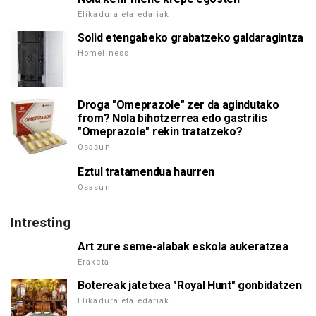
Elikadura eta edariak
Solid etengabeko grabatzeko galdaragintza
Homeliness
Droga "Omeprazole" zer da agindutako
from? Nola bihotzerrea edo gastritis
"Omeprazole" rekin tratatzeko?
Osasun
Eztul tratamendua haurren
Osasun
Intresting
Art zure seme-alabak eskola aukeratzea
Eraketa
Botereak jatetxea "Royal Hunt" gonbidatzen
Elikadura eta edariak