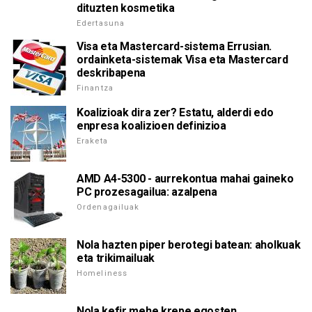
dituzten kosmetika
Edertasuna
Visa eta Mastercard-sistema Errusian.
ordainketa-sistemak Visa eta Mastercard
deskribapena
Finantza
Koalizioak dira zer? Estatu, alderdi edo
enpresa koalizioen definizioa
Eraketa
AMD A4-5300 - aurrekontua mahai gaineko
PC prozesagailua: azalpena
Ordenagailuak
Nola hazten piper berotegi batean: aholkuak
eta trikimailuak
Homeliness
Nola kefir mehe krepe egosten