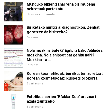
Munduko bikien zaharrena biziraupena
sekretuak partekatu
Hasiera eta Familia
Biriketako minbizia: diagnostikoa. Zenbat
geratzen da bizitzeko?
Osasun
Nola mozkina batek? Egitura balio Adibidez
mozkina. Nola snippet bat gehitu nahi?
Mozkina - a ...
Internet
Korean kosmetikoak: berrikusten zuretzat.
Korean kosmetikoak: ikuspegi orokorra
Edertasuna
Estetikoa series "Efaklar Duo" arazoari
azala zaintzeko
Edertasuna