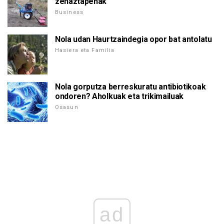
zehaztapenak
Business
Nola udan Haurtzaindegia opor bat antolatu
Hasiera eta Familia
Nola gorputza berreskuratu antibiotikoak
ondoren? Aholkuak eta trikimailuak
Osasun
ad