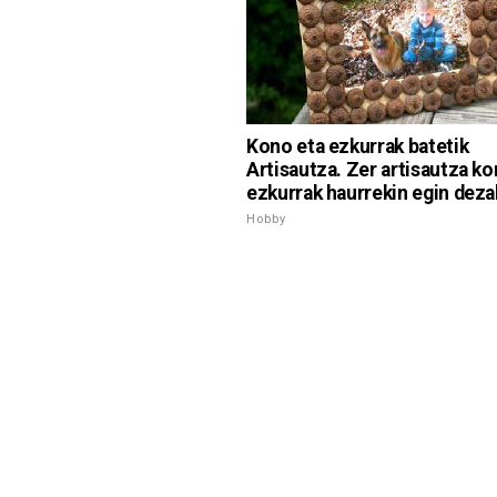
Kono eta ezkurrak batetik
Artisautza. Zer artisautza ko
ezkurrak haurrekin egin dez
Hobby