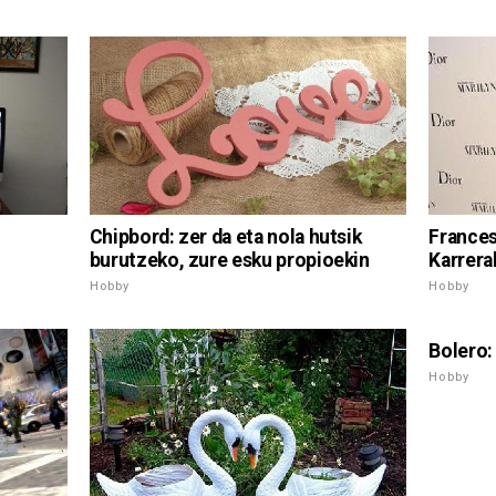
Chipbord: zer da eta nola hutsik
Frances
burutzeko, zure esku propioekin
Karrera
Hobby
Hobby
Bolero:
Hobby