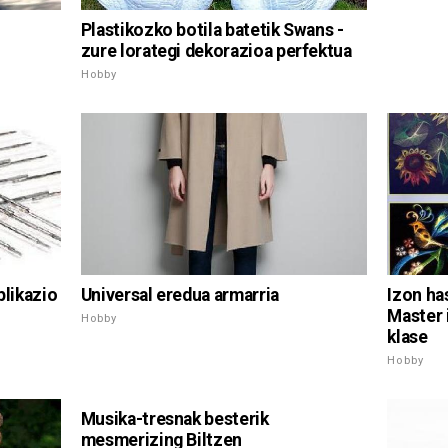
Plastikozko botila batetik Swans -
zure lorategi dekorazioa perfektua
Hobby
Universal eredua armarria
plikazio
Izon ha
Master 
Hobby
klase
Hobby
Musika-tresnak besterik
mesmerizing Biltzen