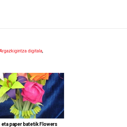
Argazkigintza digitala
,
 eta paper batetik Flowers