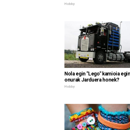
Hobby
Nola egin "Lego" kamioia egin
onurak Jarduera honek?
Hobby