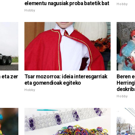
elementu nagusiak proba batetik bat
Hobby
Hobby
Tsar mozorroa: ideia interesgarriak
 eta zer
Beren e
eta gomendioak egiteko
Herring
deskrib
Hobby
Hobby