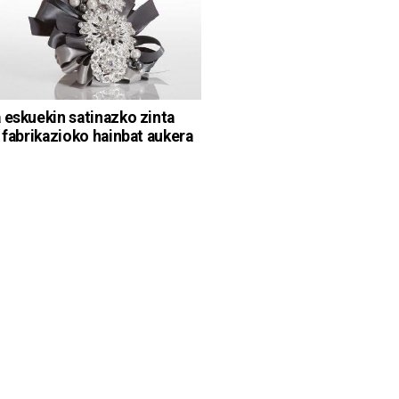
 eskuekin satinazko zinta
: fabrikazioko hainbat aukera