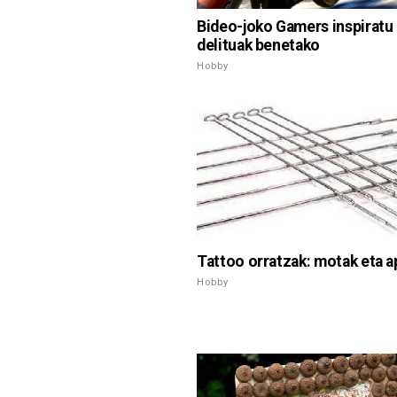
Bideo-joko Gamers inspiratu
delituak benetako
Hobby
Tattoo orratzak: motak eta a
Hobby