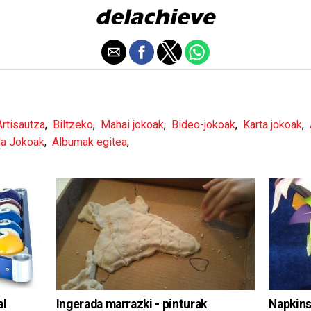
Artisautza
,
Biltzeko
,
Mahai jokoak
,
Bideo-jokoak
,
Karta jokoak
,
la Jokoak
,
Albumak egitea
,
Ingerada marrazki - pinturak
al
Napkins