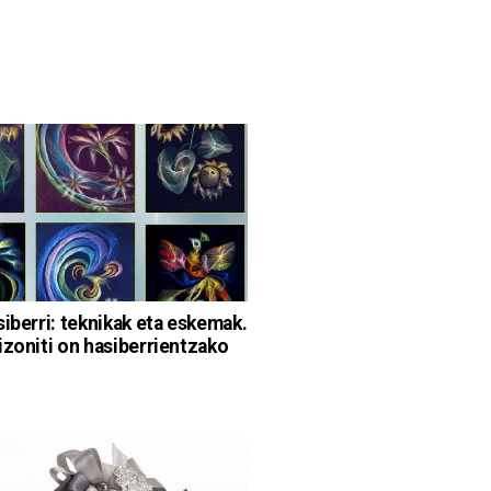
siberri: teknikak eta eskemak.
izoniti on hasiberrientzako