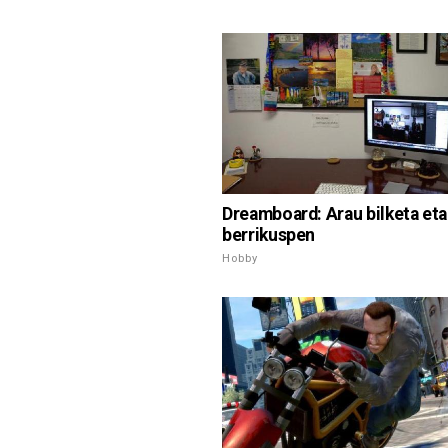
Dreamboard: Arau bilketa eta
berrikuspen
Hobby