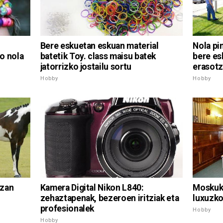
Bere eskuetan eskuan material
Nola pi
batetik Toy. class maisu batek
o nola
bere es
jatorrizko jostailu sortu
erasot
Hobby
Hobby
Kamera Digital Nikon L840:
izan
Moskuko
zehaztapenak, bezeroen iritziak eta
luxuzko
profesionalek
Hobby
Hobby