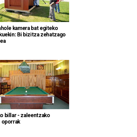
nhole kamera bat egiteko
kuekin: Bi bizitza zehatzago
zea
 billar - zaleentzako
 oporrak