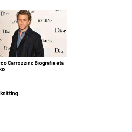
co Carrozzini: Biografia eta
ko
 knitting