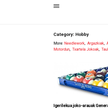
Category: Hobby
More:
Needlework
,
Argazkiak
,
Motordun
,
Txartela Jokoak
,
Tau
Igerilekua joko-arauak Gener