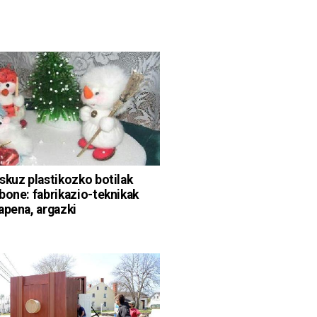
skuz plastikozko botilak
bone: fabrikazio-teknikak
apena, argazki