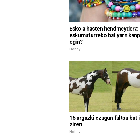
Eskola hasten hendmeydera:
eskumuturreko bat yarn kanp
egin?
Hobby
15 argazki ezagun faltsu bat 
ziren
Hobby