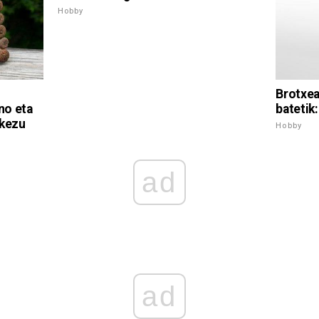
Hobby
Brotxea
no eta
batetik
akezu
Hobby
ad
ad