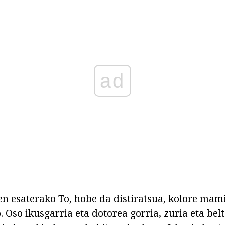
ad
n esaterako To, hobe da distiratsua, kolore mam
. Oso ikusgarria eta dotorea gorria, zuria eta bel