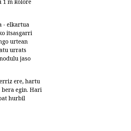
u 1 m kolore
 - elkartua
ko itsasgarri
engo urtean
atu urrats
 nodulu jaso
erriz ere, hartu
 bera egin. Hari
bat hurbil