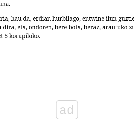
una.
aria, hau da, erdian hurbilago, entwine ilun guzt
 dira, eta, ondoren, bere bota, beraz, arautuko 
et 5 korapiloko.
ad