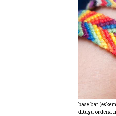
base bat (eskem
ditugu ordena ho