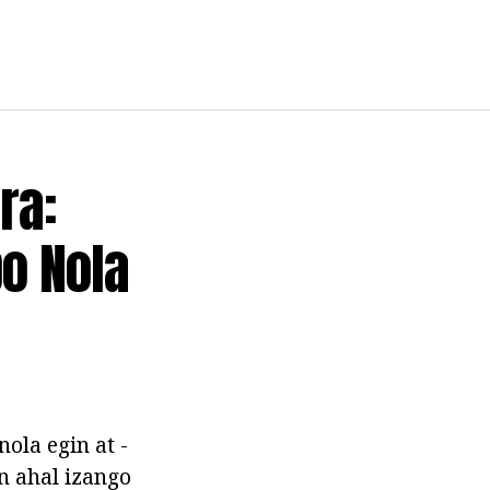
ra:
o Nola
ola egin at -
n ahal izango