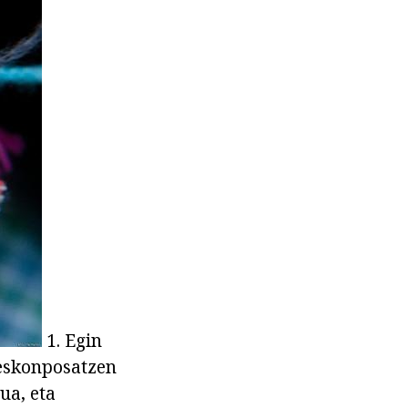
1. Egin
deskonposatzen
ua, eta