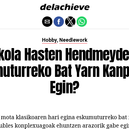
Hobby
Needlework
,
kola Hasten Hendmeyde
uturreko Bat Yarn Kanp
Egin?
mota klasikoaren hari egina eskumuturreko bat n
ubles konplexuagoak ehuntzen arazorik gabe egi