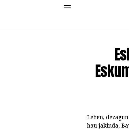
Es
Eskum
Lehen, dezagun 
hau jakinda, Ba