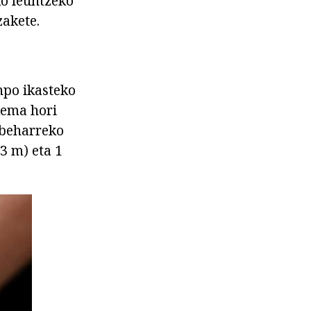
ko leuntzeko
zakete.
npo ikasteko
kema hori
 beharreko
,3 m) eta 1