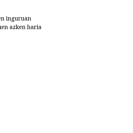
ien inguruan
zuen azken haria