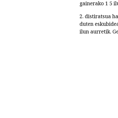
gainerako 1 5 il
2. distiratsua h
duten eskubidea
ilun aurretik. G