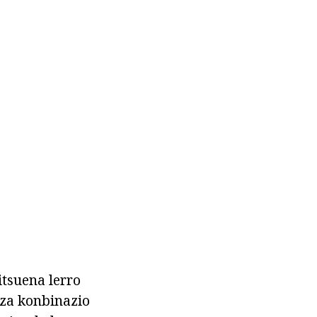
itsuena lerro
tza konbinazio