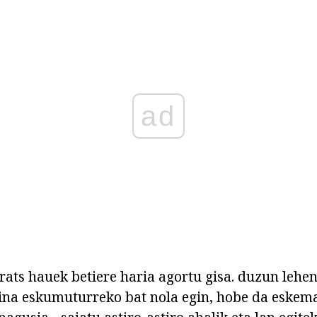
ad
rats hauek betiere haria agortu gisa. duzun lehen
ina eskumuturreko bat nola egin, hobe da eskem