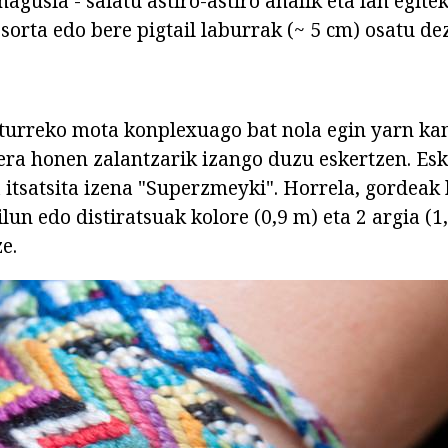
agusia - saiatu astiro-astiro ahalik eta lan egite
sorta edo bere pigtail laburrak (~ 5 cm) osatu de
urreko mota konplexuago bat nola egin yarn ka
era honen zalantzarik izango duzu eskertzen. Es
 itsatsita izena "Superzmeyki". Horrela, gordeak
ilun edo distiratsuak kolore (0,9 m) eta 2 argia (1
e.