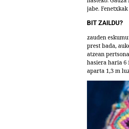
hasteko. Gauza n
jabe. Fenetxkak 
BIT ZAILDU?
zauden eskumut
prest bada, auk
atzean pertsona
hasiera haria 6 
aparta 1,3 m luz