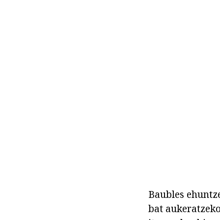
Baubles ehuntze
bat aukeratzeko