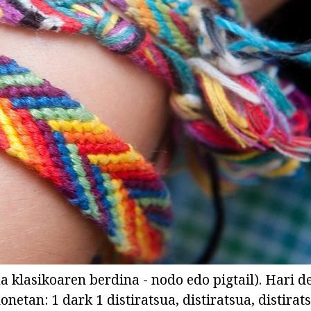
a klasikoaren berdina - nodo edo pigtail). Hari 
netan: 1 dark 1 distiratsua, distiratsua, distirats