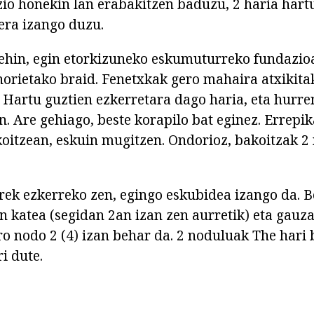
zio honekin lan erabakitzen baduzu, 2 haria hart
era izango duzu.
behin, egin etorkizuneko eskumuturreko fundazioa
 horietako braid. Fenetxkak gero mahaira atxikita
. Hartu guztien ezkerretara dago haria, eta hurr
n. Are gehiago, beste korapilo bat eginez. Errepik
oitzean, eskuin mugitzen. Ondorioz, bakoitzak 2
rrek ezkerreko zen, egingo eskubidea izango da. B
n katea (segidan 2an izan zen aurretik) eta gauza
ro nodo 2 (4) izan behar da. 2 noduluak The hari 
ri dute.