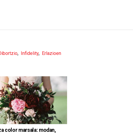
Dibortzio
,
Infidelity
,
Erlazioen
a color marsala: modan,