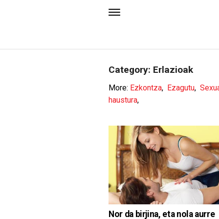
Category: Erlazioak
More:
Ezkontza
,
Ezagutu
,
Sexua
haustura
,
Nor da birjina, eta nola aurre