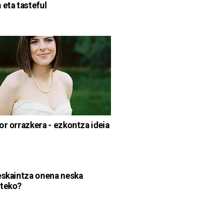
 eta tasteful
or orrazkera - ezkontza ideia
eskaintza onena neska
uteko?