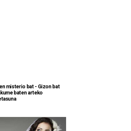
en misterio bat - Gizon bat
kume baten arteko
etasuna