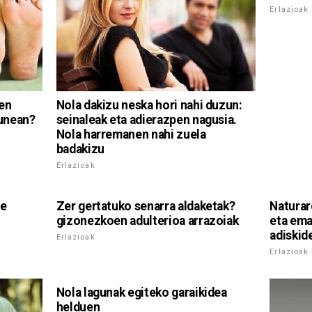
Erlazioak
en
Nola dakizu neska hori nahi duzun:
unean?
seinaleak eta adierazpen nagusia.
Nola harremanen nahi zuela
badakizu
Erlazioak
ve
Zer gertatuko senarra aldaketak?
Naturar
gizonezkoen adulterioa arrazoiak
eta ema
adiskid
Erlazioak
Erlazioak
Nola lagunak egiteko garaikidea
helduen