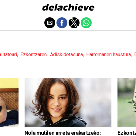
litateari
,
Ezkontzaren
,
Adiskidetasuna
,
Harremanen haustura
,
Nola mutilen arreta erakartzeko:
Ezkontz