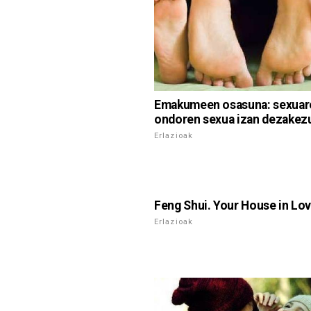
Emakumeen osasuna: sexuar
ondoren sexua izan dezakez
Erlazioak
Feng Shui. Your House in Lo
Erlazioak