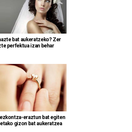
azte bat aukeratzeko? Zer
te perfektua izan behar
ezkontza-eraztun bat egiten
etako gizon bat aukeratzea