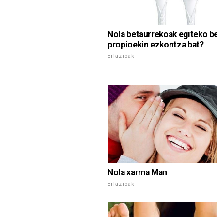
Nola betaurrekoak egiteko b
propioekin ezkontza bat?
Erlazioak
Nola xarma Man
Erlazioak