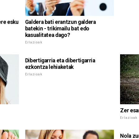
ere esku
Galdera bati erantzun galdera
batekin - trikimailu bat edo
kasualitatea dago?
Erlazioak
Dibertigarria eta dibertigarria
ezkontza lehiaketak
Erlazioak
Zer esa
Erlazioak
Nola zu