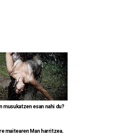
n musukatzen esan nahi du?
re maitearen Man harritzea.