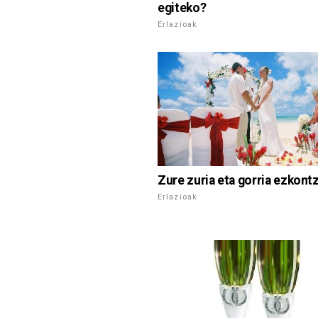
egiteko?
Erlazioak
Zure zuria eta gorria ezkont
Erlazioak