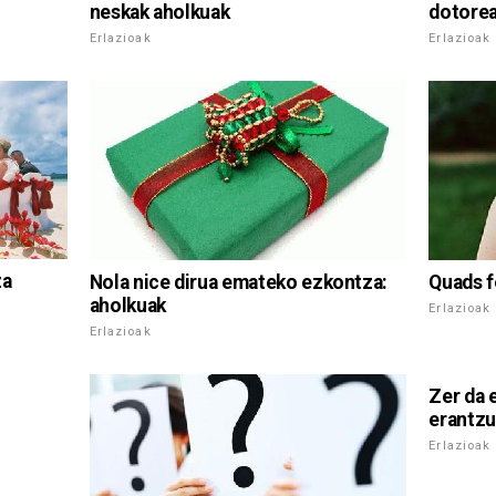
neskak aholkuak
dotorea
Erlazioak
Erlazioak
za
Nola nice dirua emateko ezkontza:
Quads f
aholkuak
Erlazioak
Erlazioak
Zer da 
erantz
Erlazioak