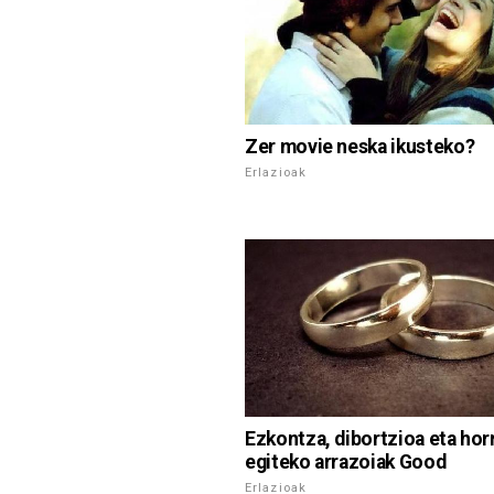
Zer movie neska ikusteko?
Erlazioak
Ezkontza, dibortzioa eta hor
egiteko arrazoiak Good
Erlazioak