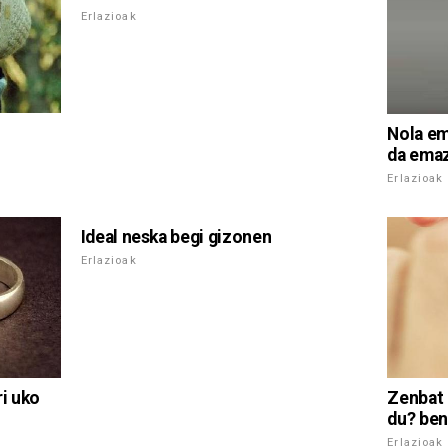
Erlazioak
Nola em
da emaz
Erlazioak
Ideal neska begi gizonen
Erlazioak
ri uko
Zenbat 
du? ben
Erlazioak