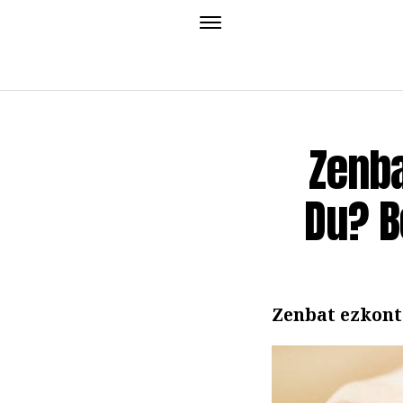
Zenba
Du? B
Zenbat ezkont