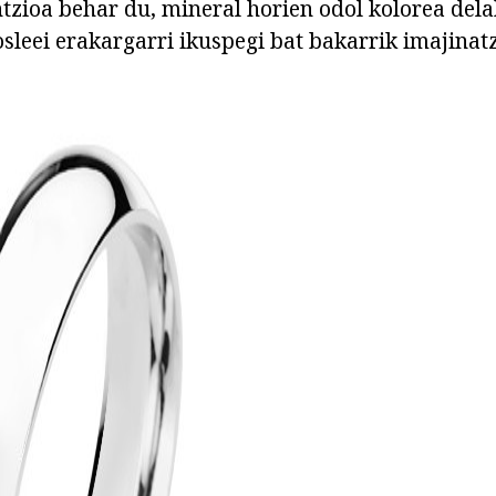
ntzioa behar du, mineral horien odol kolorea dela
osleei erakargarri ikuspegi bat bakarrik imajinat