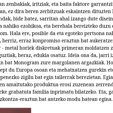
n zenbakiak, iritziak, eta baita faktore garrantzi
, ez dira beren zerbitzuak eskaintzen dituzten b
dak, bide batez, sarritan ahal izango dute disein
a nahiko ezohikoa, eta berehala bereizteko duzu 
rom. Hala ere, posible da eta egoteko pertsona na
 berriz, erraz konpromiso eraztun bat aukeratze
ar - metal horiek diskretuak primeran moldatzen 
uztiak, beraz, edukia osatuz. Ideia ona da, jarri 
un bat Monogram zure margolanen argazkiak. H
pt du Europa osoan eta mehatxatzen gurekin eto
penezko zigilu bat egin tailerrak berezietan. Egi
den amaitutako produktua erosi zuzenean zerrenda
eke grabatuta familia inprimatu bilatzeko. Eta, g
zkontza-eraztun bat antzeko modu batean egina.