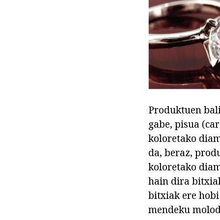
Produktuen bali
gabe, pisua (ca
koloretako diam
da, beraz, prod
koloretako diam
hain dira bitxi
bitxiak ere hobi
mendeku molodez