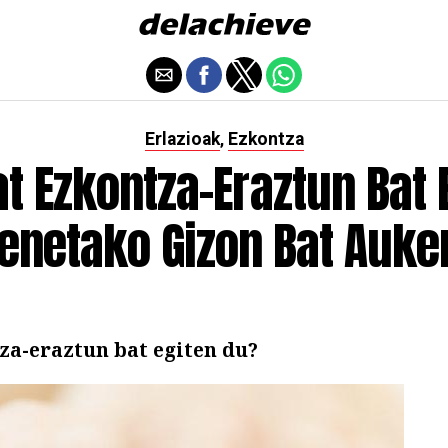
Erlazioak
Ezkontza
,
t Ezkontza-Eraztun Bat 
enetako Gizon Bat Auke
za-eraztun bat egiten du?