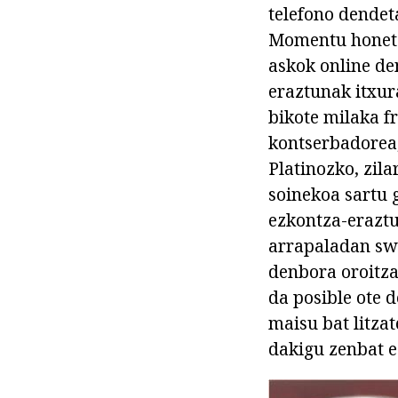
telefono dendeta
Momentu honetan
askok online den
eraztunak itxur
bikote milaka f
kontserbadorea,
Platinozko, zil
soinekoa sartu g
ezkontza-erazt
arrapaladan swe
denbora oroitza
da posible ote 
maisu bat litzat
dakigu zenbat e