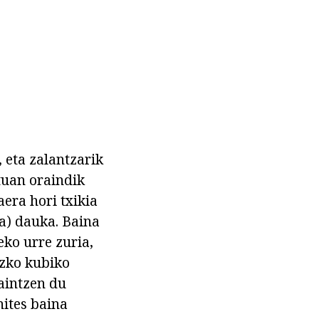
 eta zalantzarik
tuan oraindik
era hori txikia
a) dauka. Baina
eko urre zuria,
azko kubiko
paintzen du
ites baina