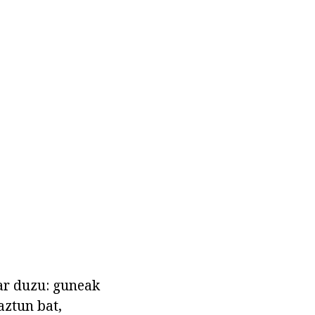
har duzu: guneak
aztun bat,