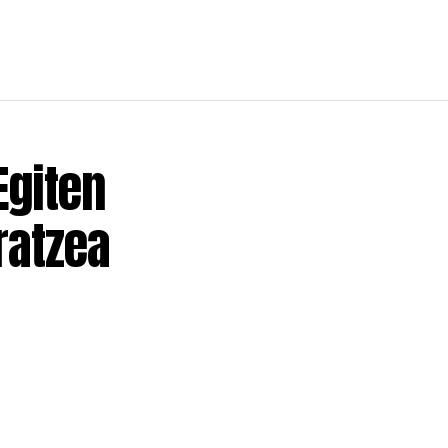
Egiten
ratzea