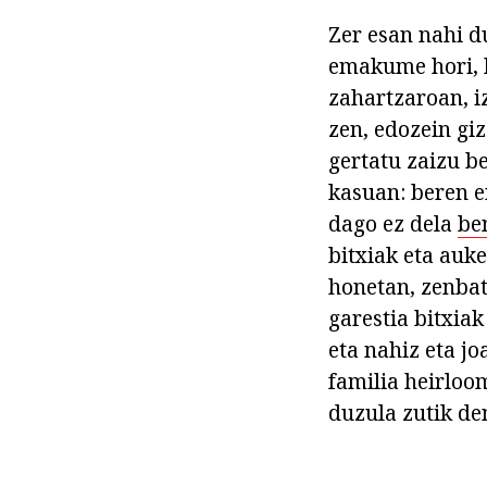
Zer esan nahi d
emakume hori, b
zahartzaroan, i
zen, edozein gi
gertatu zaizu be
kasuan: beren e
dago ez dela
be
bitxiak eta auk
honetan, zenbat
garestia bitxia
eta nahiz eta j
familia heirloo
duzula zutik de