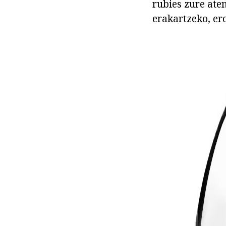
rubies zure ate
erakartzeko, er