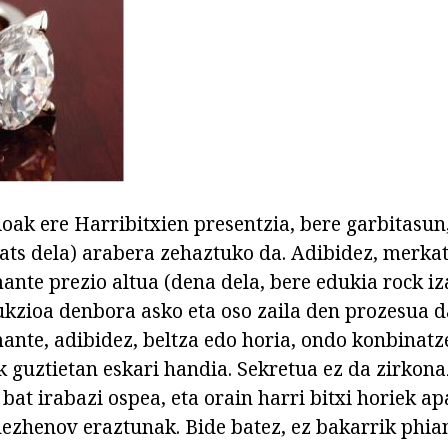
oak ere Harribitxien presentzia, bere garbitasun,
rats dela) arabera zehaztuko da. Adibidez, merka
ante prezio altua (dena dela, bere edukia rock iza
ukzioa denbora asko eta oso zaila den prozesua d
ante, adibidez, beltza edo horia, ondo konbinatz
ak guztietan eskari handia. Sekretua ez da zirkon
 bat irabazi ospea, eta orain harri bitxi horiek a
henov eraztunak. Bide batez, ez bakarrik phian