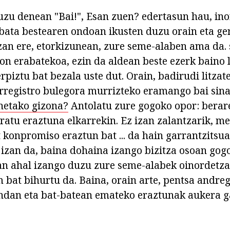
uzu denean "Bai!", Esan zuen? edertasun hau, inor
ata bestearen ondoan ikusten duzu orain eta ge
zan ere, etorkizunean, zure seme-alaben ama da. 
zon erabatekoa, ezin da aldean beste ezerk baino 
rpiztu bat bezala uste dut. Orain, badirudi litzate
rregistro bulegora murrizteko eramango bai sina
netako gizona?
Antolatu zure gogoko opor: berar
eratu eraztuna elkarrekin. Ez izan zalantzarik, m
 konpromiso eraztun bat ... da hain garrantzits
k izan da, baina dohaina izango bizitza osoan gog
oan ahal izango duzu zure seme-alabek oinordetza
m bat bihurtu da. Baina, orain arte, pentsa andre
ndan eta bat-batean emateko eraztunak aukera ga