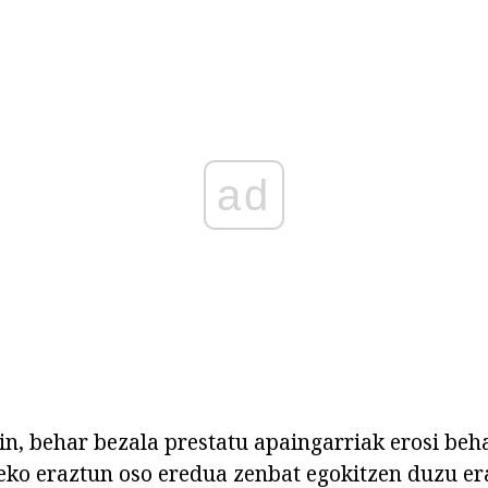
ad
in, behar bezala prestatu apaingarriak erosi be
teko eraztun oso eredua zenbat egokitzen duzu er