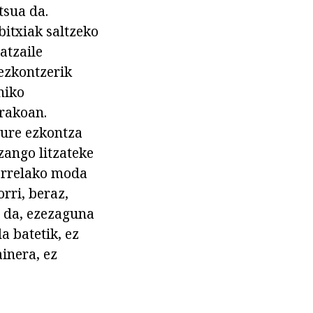
tsua da.
itxiak saltzeko
atzaile
ezkontzerik
hiko
rakoan.
zure ezkontza
izango litzateke
orrelako moda
rri, beraz,
a da, ezezaguna
 batetik, ez
ainera, ez