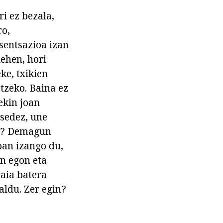
i ez bezala,
ro,
sentsazioa izan
lehen, hori
ke, txikien
tzeko. Baina ez
ekin joan
esedez, une
ua? Demagun
oan izango du,
n egon eta
gaia batera
ldu. Zer egin?