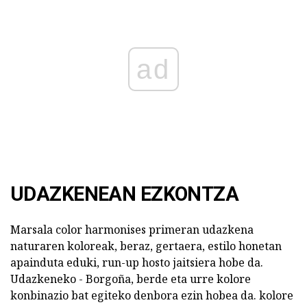
ad
UDAZKENEAN EZKONTZA
Marsala color harmonises primeran udazkena
naturaren koloreak, beraz, gertaera, estilo honetan
apainduta eduki, run-up hosto jaitsiera hobe da.
Udazkeneko - Borgoña, berde eta urre kolore
konbinazio bat egiteko denbora ezin hobea da. kolore