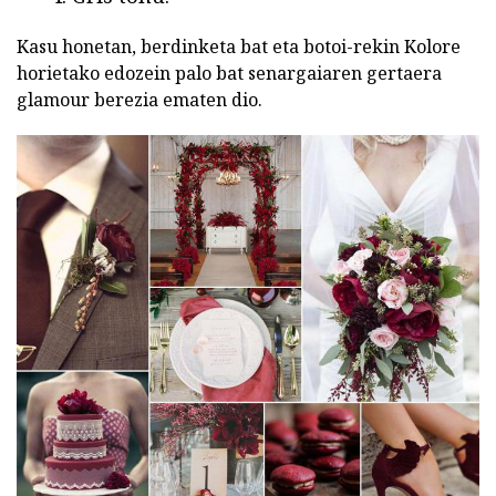
Kasu honetan, berdinketa bat eta botoi-rekin Kolore
horietako edozein palo bat senargaiaren gertaera
glamour berezia ematen dio.