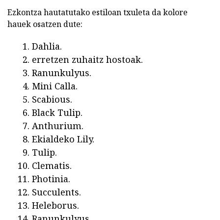
Ezkontza hautatutako estiloan txuleta da kolore
hauek osatzen dute:
Dahlia.
erretzen zuhaitz hostoak.
Ranunkulyus.
Mini Calla.
Scabious.
Black Tulip.
Anthurium.
Ekialdeko Lily.
Tulip.
Clematis.
Photinia.
Succulents.
Heleborus.
Ranunkulyus.