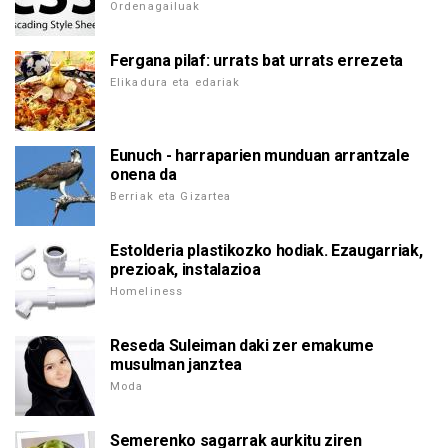
Ordenagailuak
Fergana pilaf: urrats bat urrats errezeta
Elikadura eta edariak
Eunuch - harraparien munduan arrantzale
onena da
Berriak eta Gizartea
Estolderia plastikozko hodiak. Ezaugarriak,
prezioak, instalazioa
Homeliness
Reseda Suleiman daki zer emakume
musulman janztea
Moda
Semerenko sagarrak aurkitu ziren