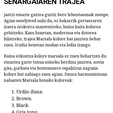
SENARGAIAREN TRAJEA
jantzi emazte gaztea guztiz bere lehentasunak menpe.
Agian newlywed nahi du, ez bakarrik gertaeraren
izaera orokorra mantentzeko, baina baita kolorea
gehitzeko. Kasu honetan, modernoa eta dotorea
bilatzeko, trajea Marsala kolore bat janzten behar
zuen. Irudia benetan modan eta lodia izango.
Baina ezkontza kolore marsala ez zuen behartzen du
emaztea gazte tonua soineko berdina janztea. novia
gisa, gorbata eta boutonniere ospakizun nagusia
kolore bat nahiago zuen agian. Itxura harmoniatsuan
nahasten Marsala honako koloreak:
Urdin iluna.
Brown.
Black.
Gris tonu.