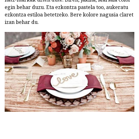
egin behar duzu. Eta ezkontza pastela too, aukeratu
ezkontza estiloa betetzeko. Bere kolore nagusia claret
izan behar du.