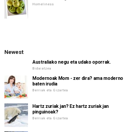
Homeliness
Newest
Australiako negu eta udako oporrak.
Bidaiatzea
Modernoak Mom - zer dira? ama moderno
baten irudia
Berriak eta Gizartea
Hartz zuriak jan? Ez hartz zuriak jan
pinguinoak?
Berriak eta Gizartea