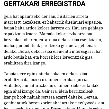
GERTAKARI ERREGISTROA
gela bat apaintzeko denean, bisitarien arreta
marraztu dezakezu, ez bakarrik diseinuari espazioa,
baina baita ardoa kolore jarrera on. Hau are gehiago
ospakizuna izaera, Marsala kolore ezkontza bat
bezalako koherentea. aretoa dekorazioa esentzia da,
mahai gonbidatuak pasatzeko gertaera gehienak
delako. Beraz, dekorazioa elementu interesgarri bat
ardo botila bat, eta horrek lore loreontziak gisa
erabiltzen dira izango.
Tapoiak ere egin daiteke lokalen dekorazioa
erabiltzen da, biziki irudimena erakargarria.
Adibidez, miniaturazko hiru dimentsioko ez taulak
egin ahal izango da. Gainera, ideia berritzaileak
izango book nahiak sortzea ezarri daiteke. Bertan,
gonbidatuek beren zorionak idazteko newlyweds, eta
hatz-markak uzten dute. Diren, jakina, Marsala color