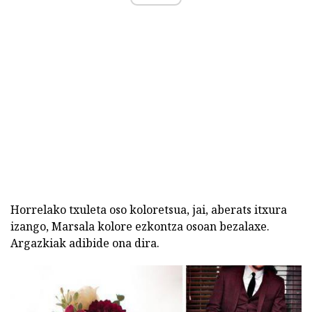
Horrelako txuleta oso koloretsua, jai, aberats itxura
izango, Marsala kolore ezkontza osoan bezalaxe.
Argazkiak adibide ona dira.