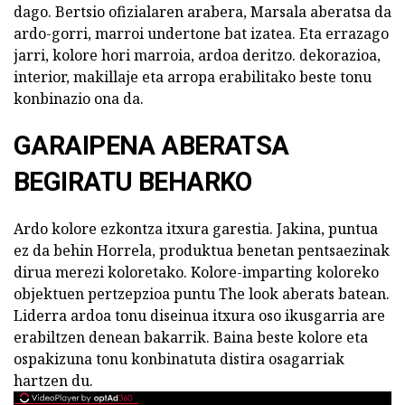
dago. Bertsio ofizialaren arabera, Marsala aberatsa da
ardo-gorri, marroi undertone bat izatea. Eta errazago
jarri, kolore hori marroia, ardoa deritzo. dekorazioa,
interior, makillaje eta arropa erabilitako beste tonu
konbinazio ona da.
GARAIPENA ABERATSA
BEGIRATU BEHARKO
Ardo kolore ezkontza itxura garestia. Jakina, puntua
ez da behin Horrela, produktua benetan pentsaezinak
dirua merezi koloretako. Kolore-imparting koloreko
objektuen pertzepzioa puntu The look aberats batean.
Liderra ardoa tonu diseinua itxura oso ikusgarria are
erabiltzen denean bakarrik. Baina beste kolore eta
ospakizuna tonu konbinatuta distira osagarriak
hartzen du.