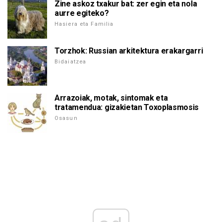
Zine askoz txakur bat: zer egin eta nola
aurre egiteko?
Hasiera eta Familia
Torzhok: Russian arkitektura erakargarri
Bidaiatzea
Arrazoiak, motak, sintomak eta
tratamendua: gizakietan Toxoplasmosis
Osasun