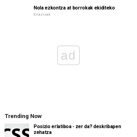
Nola ezkontza at borrokak ekiditeko
Erlazioak
ad
Trending Now
Posizio erlatiboa - zer da? deskribapen
zehatza