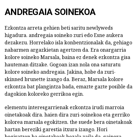
ANDREGAIA SOINEKOA
Ezkontza arreta gehien beti saritu newlyweds
higadura. andregaia soineko zuri edo Esne aukera
dezakezu. Horrelako isla konbentzionalak da, gehiago
nabarmen argazkietan agertzen da. Era onargarria
kolore soineko Marsala, baina ez denek ezkontza gisa
hauteman ditzake. Gogoan izan nola ona saturatu
kolore soineko andregaia. Jakina, hobe da zuri-
skinned brunette izango da. Beraz, Marsala kolore
ezkontza bat plangintza bada, emazte gazte posible da
dagokion koloreko gerrikoa egin.
elementu interesgarrienak ezkontza irudi marroia
oinetakoak dira. haien dira zuri-soinekoa eta gerriko
kolorea marsala egokitzen. the suede bera oinetakoak
hartan bereziki garestia itxura izango. Hori
begiratzen ba oinetakoak bezala zaila da, gainera,