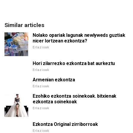
Similar articles
Nolako opariak lagunak newlyweds guztiak
nicer lortzean ezkontza?
Erlazioak
Hori zilarrezko ezkontza bat aurkeztu
Erlazioak
Armenian ezkontza
Erlazioak
Ezohiko ezkontza soinekoak. bitxienak
ezkontza soinekoak
Erlazioak
Ezkontza Original zirriborroak
Erlazioak