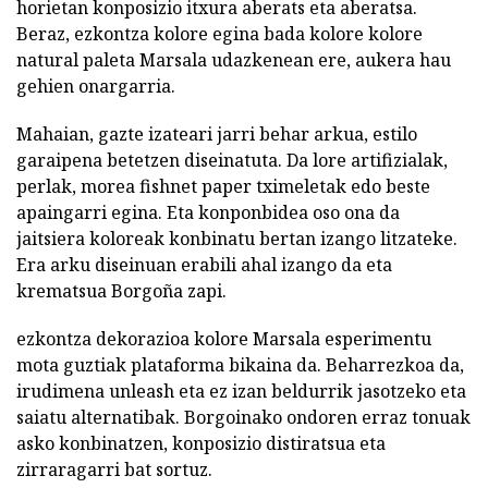
horietan konposizio itxura aberats eta aberatsa.
Beraz, ezkontza kolore egina bada kolore kolore
natural paleta Marsala udazkenean ere, aukera hau
gehien onargarria.
Mahaian, gazte izateari jarri behar arkua, estilo
garaipena betetzen diseinatuta. Da lore artifizialak,
perlak, morea fishnet paper tximeletak edo beste
apaingarri egina. Eta konponbidea oso ona da
jaitsiera koloreak konbinatu bertan izango litzateke.
Era arku diseinuan erabili ahal izango da eta
krematsua Borgoña zapi.
ezkontza dekorazioa kolore Marsala esperimentu
mota guztiak plataforma bikaina da. Beharrezkoa da,
irudimena unleash eta ez izan beldurrik jasotzeko eta
saiatu alternatibak. Borgoinako ondoren erraz tonuak
asko konbinatzen, konposizio distiratsua eta
zirraragarri bat sortuz.