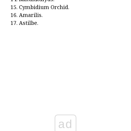
Cymbidium Orchid.
Amarilis.
Astilbe.
ad