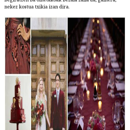
nekez kostua txikia izan dira.