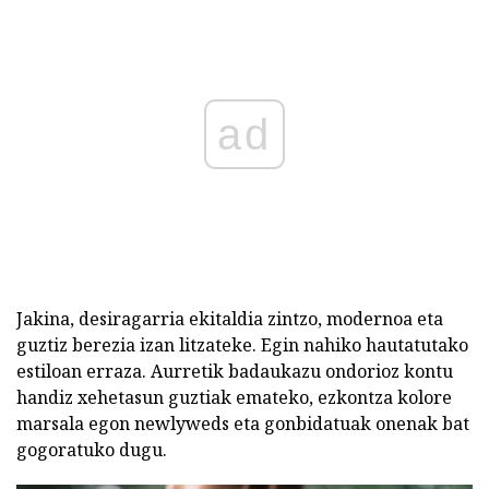
ad
Jakina, desiragarria ekitaldia zintzo, modernoa eta
guztiz berezia izan litzateke. Egin nahiko hautatutako
estiloan erraza. Aurretik badaukazu ondorioz kontu
handiz xehetasun guztiak emateko, ezkontza kolore
marsala egon newlyweds eta gonbidatuak onenak bat
gogoratuko dugu.