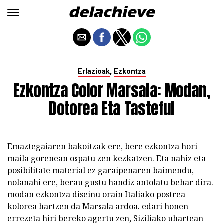
,
Erlazioak
Ezkontza
Ezkontza Color Marsala: Modan,
Dotorea Eta Tasteful
Emaztegaiaren bakoitzak ere, bere ezkontza hori
maila gorenean ospatu zen kezkatzen. Eta nahiz eta
posibilitate material ez garaipenaren baimendu,
nolanahi ere, berau gustu handiz antolatu behar dira.
modan ezkontza diseinu orain Italiako postrea
kolorea hartzen da Marsala ardoa. edari honen
errezeta hiri bereko agertu zen, Siziliako uhartean