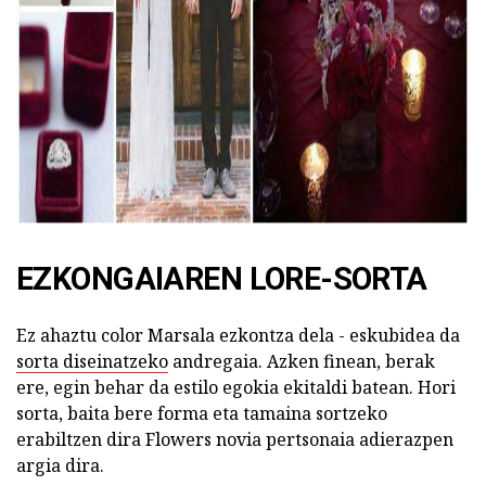
ad
EZKONGAIAREN LORE-SORTA
Ez ahaztu color Marsala ezkontza dela - eskubidea da
sorta diseinatzeko
andregaia. Azken finean, berak
ere, egin behar da estilo egokia ekitaldi batean. Hori
sorta, baita bere forma eta tamaina sortzeko
erabiltzen dira Flowers novia pertsonaia adierazpen
argia dira.