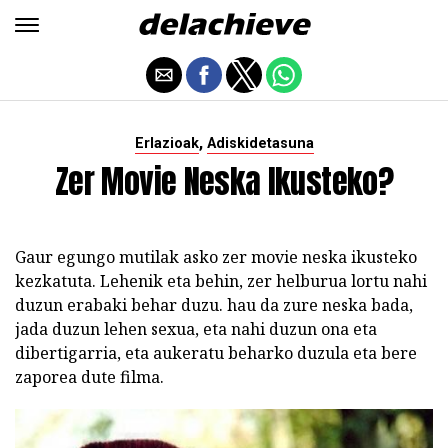
,
Erlazioak
Adiskidetasuna
Zer Movie Neska Ikusteko?
Gaur egungo mutilak asko zer movie neska ikusteko
kezkatuta.
Lehenik eta behin, zer helburua lortu nahi
duzun erabaki behar duzu. hau da zure neska bada,
jada duzun lehen sexua, eta nahi duzun ona eta
dibertigarria, eta aukeratu beharko duzula eta bere
zaporea dute filma.