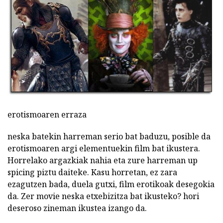
erotismoaren erraza
neska batekin harreman serio bat baduzu, posible da
erotismoaren argi elementuekin film bat ikustera.
Horrelako argazkiak nahia eta zure harreman up
spicing piztu daiteke. Kasu horretan, ez zara
ezagutzen bada, duela gutxi, film erotikoak desegokia
da. Zer movie neska etxebizitza bat ikusteko? hori
deseroso zineman ikustea izango da.