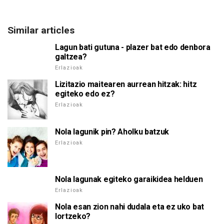
Similar articles
Lagun bati gutuna - plazer bat edo denbora
galtzea?
Erlazioak
Lizitazio maitearen aurrean hitzak: hitz
egiteko edo ez?
Erlazioak
Nola lagunik pin? Aholku batzuk
Erlazioak
Nola lagunak egiteko garaikidea helduen
Erlazioak
Nola esan zion nahi dudala eta ez uko bat
lortzeko?