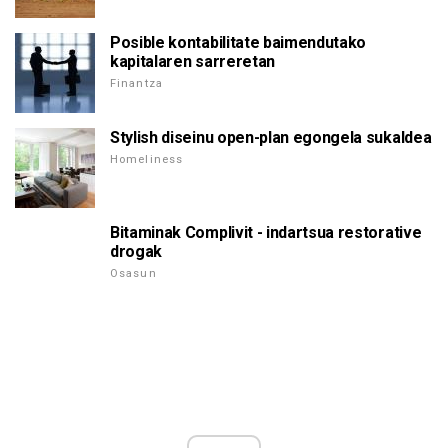
Posible kontabilitate baimendutako
kapitalaren sarreretan
Finantza
Stylish diseinu open-plan egongela sukaldea
Homeliness
Bitaminak Complivit - indartsua restorative
drogak
Osasun