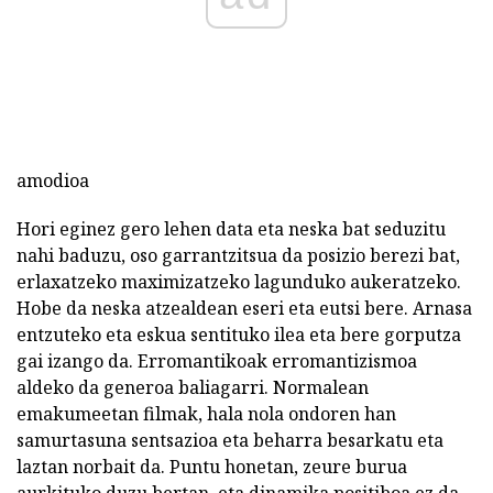
amodioa
Hori eginez gero lehen data eta neska bat seduzitu
nahi baduzu, oso garrantzitsua da posizio berezi bat,
erlaxatzeko maximizatzeko lagunduko aukeratzeko.
Hobe da neska atzealdean eseri eta eutsi bere. Arnasa
entzuteko eta eskua sentituko ilea eta bere gorputza
gai izango da. Erromantikoak erromantizismoa
aldeko da generoa baliagarri. Normalean
emakumeetan filmak, hala nola ondoren han
samurtasuna sentsazioa eta beharra besarkatu eta
laztan norbait da. Puntu honetan, zeure burua
aurkituko duzu bertan, eta dinamika positiboa ez da