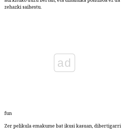
zehazki saihestu.
ad
fun
Zer pelikula emakume bat ikusi kasuan, dibertigarri