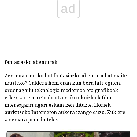
ad
fantasiazko abenturak
Zer movie neska bat fantasiazko abentura bat maite
ikusteko? Galdera honi erantzun bera hitz egiten.
ordenagailu teknologia modernoa eta grafikoak
esker, zure arreta da atzerriko ekoizleek film
interesgarri ugari eskaintzen dituzte. Horiek
aurkitzeko Interneten aukera izango duzu. Zuk ere
zinemara joan daiteke.