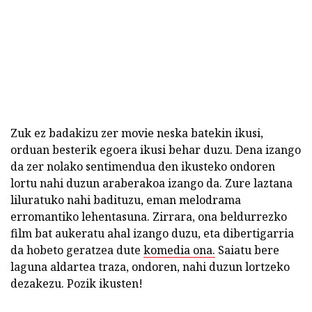
Zuk ez badakizu zer movie neska batekin ikusi,
orduan besterik egoera ikusi behar duzu. Dena izango
da zer nolako sentimendua den ikusteko ondoren
lortu nahi duzun araberakoa izango da. Zure laztana
liluratuko nahi badituzu, eman melodrama
erromantiko lehentasuna. Zirrara, ona beldurrezko
film bat aukeratu ahal izango duzu, eta dibertigarria
da hobeto geratzea dute
komedia ona.
Saiatu bere
laguna aldartea traza, ondoren, nahi duzun lortzeko
dezakezu. Pozik ikusten!