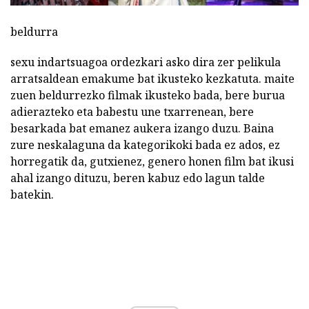
beldurra
sexu indartsuagoa ordezkari asko dira zer pelikula
arratsaldean emakume bat ikusteko kezkatuta.
maite
zuen beldurrezko filmak ikusteko bada, bere burua
adierazteko eta babestu une txarrenean, bere
besarkada bat emanez aukera izango duzu. Baina
zure neskalaguna da kategorikoki bada ez ados, ez
horregatik da, gutxienez, genero honen film bat ikusi
ahal izango dituzu, beren kabuz edo lagun talde
batekin.