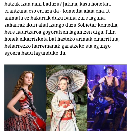
batzuk izan nahi baduzu? Jakina, kasu honetan,
erantzuna oso erraza da - komedia alaia ona. It
animatu ez bakarrik duzu baina zure laguna.
zaharrak ikusi ahal izango duzu
Sobietar komedia,
bere haurtzaroa gogoratzen laguntzen digu. Film
honek elkarrizketa bat hasteko arimak oinarrituta,
beharrezko harremanak garatzeko eta egungo
egoera badu lagunduko du.