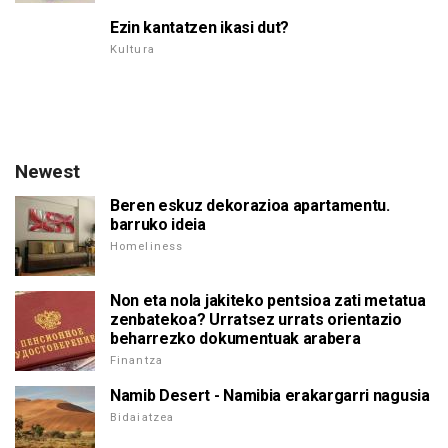
Ezin kantatzen ikasi dut?
Kultura
Newest
Beren eskuz dekorazioa apartamentu.
barruko ideia
Homeliness
Non eta nola jakiteko pentsioa zati metatua
zenbatekoa? Urratsez urrats orientazio
beharrezko dokumentuak arabera
Finantza
Namib Desert - Namibia erakargarri nagusia
Bidaiatzea