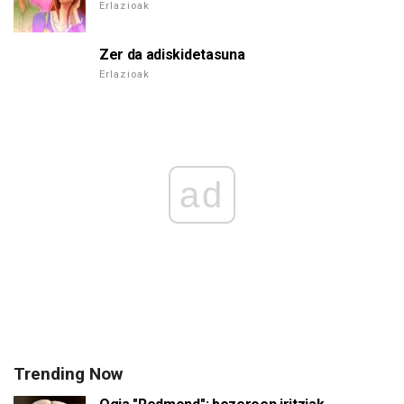
Erlazioak
Zer da adiskidetasuna
Erlazioak
ad
Trending Now