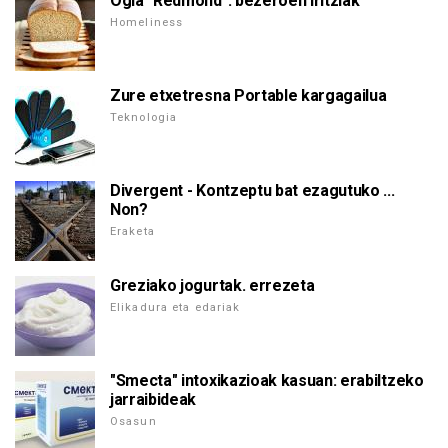
Ogia "Redmond": bezeroen iritziak
Homeliness
Zure etxetresna Portable kargagailua
Teknologia
Divergent - Kontzeptu bat ezagutuko ...
Non?
Eraketa
Greziako jogurtak. errezeta
Elikadura eta edariak
"Smecta" intoxikazioak kasuan: erabiltzeko
jarraibideak
Osasun