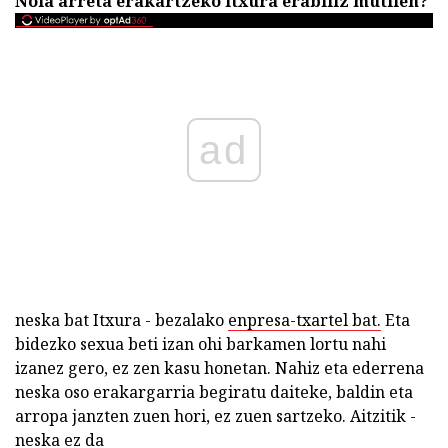
Nola arreta erakartzeko itxura erabiliz mutilen?
ad
neska bat Itxura - bezalako
enpresa-txartel bat.
Eta
bidezko sexua beti izan ohi barkamen lortu nahi
izanez gero, ez zen kasu honetan. Nahiz eta ederrena
neska oso erakargarria begiratu daiteke, baldin eta
arropa janzten zuen hori, ez zuen sartzeko. Aitzitik -
neska ez da