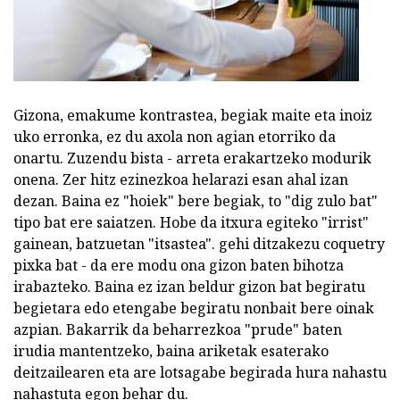
Gizona, emakume kontrastea, begiak maite eta inoiz
uko erronka, ez du axola non agian etorriko da
onartu. Zuzendu bista - arreta erakartzeko modurik
onena. Zer hitz ezinezkoa helarazi esan ahal izan
dezan. Baina ez "hoiek" bere begiak, to "dig zulo bat"
tipo bat ere saiatzen. Hobe da itxura egiteko "irrist"
gainean, batzuetan "itsastea". gehi ditzakezu coquetry
pixka bat - da ere modu ona gizon baten bihotza
irabazteko. Baina ez izan beldur gizon bat begiratu
begietara edo etengabe begiratu nonbait bere oinak
azpian. Bakarrik da beharrezkoa "prude" baten
irudia mantentzeko, baina ariketak esaterako
deitzailearen eta are lotsagabe begirada hura nahastu
nahastuta egon behar du.