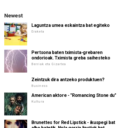
Newest
Laguntza umea eskaintza bat egiteko
Eraketa
Pertsona baten tximista-grebaren
ondorioak. Tximista greba saihesteko
Berriak eta Gizartea
Zeintzuk dira antzeko produktuen?
Business
American aktore - "Romancing Stone du"
Kultura
Brunettes for Red Lipstick - ikuspegi bat
albo batetik. Nola gorria lipstick bat