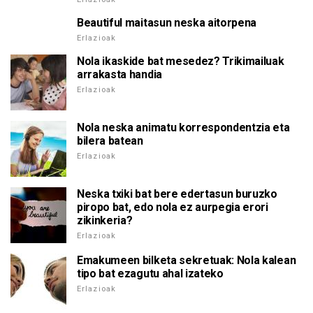
Beautiful maitasun neska aitorpena
Erlazioak
Nola ikaskide bat mesedez? Trikimailuak
arrakasta handia
Erlazioak
Nola neska animatu korrespondentzia eta
bilera batean
Erlazioak
Neska txiki bat bere edertasun buruzko
piropo bat, edo nola ez aurpegia erori
zikinkeria?
Erlazioak
Emakumeen bilketa sekretuak: Nola kalean
tipo bat ezagutu ahal izateko
Erlazioak