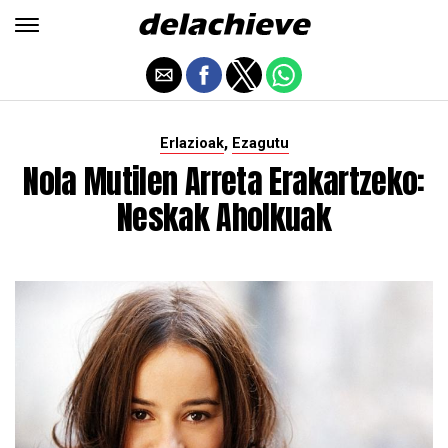
,
Erlazioak
Ezagutu
Nola Mutilen Arreta Erakartzeko:
Neskak Aholkuak