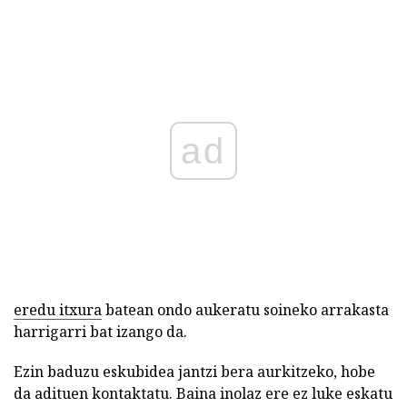
ad
eredu itxura
batean ondo aukeratu soineko arrakasta
harrigarri bat izango da.
Ezin baduzu eskubidea jantzi bera aurkitzeko, hobe
da adituen kontaktatu. Baina inolaz ere ez luke eskatu