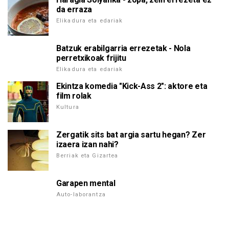
da erraza
Elikadura eta edariak
Batzuk erabilgarria errezetak - Nola
perretxikoak frijitu
Elikadura eta edariak
Ekintza komedia "Kick-Ass 2": aktore eta
film rolak
Kultura
Zergatik sits bat argia sartu hegan? Zer
izaera izan nahi?
Berriak eta Gizartea
Garapen mental
Auto-laborantza