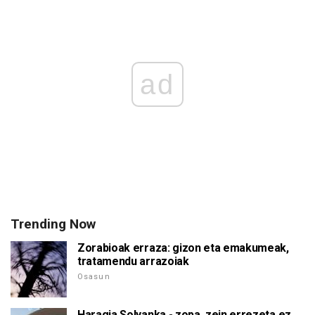
ad
Trending Now
Zorabioak erraza: gizon eta emakumeak,
tratamendu arrazoiak
Osasun
Haragia Solyanka - zopa, zein errezeta ez