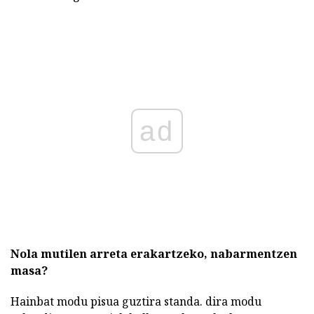
ad
Nola mutilen arreta erakartzeko, nabarmentzen
masa?
Hainbat modu pisua guztira standa. dira modu