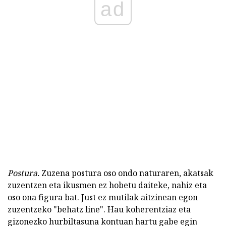
ad
Postura.
Zuzena postura oso ondo naturaren, akatsak
zuzentzen eta ikusmen ez hobetu daiteke, nahiz eta
oso ona figura bat. Just ez mutilak aitzinean egon
zuzentzeko "behatz line". Hau koherentziaz eta
gizonezko hurbiltasuna kontuan hartu gabe egin