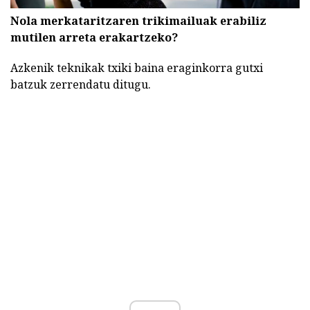
Nola merkataritzaren trikimailuak erabiliz
mutilen arreta erakartzeko?
Azkenik teknikak txiki baina eraginkorra gutxi
batzuk zerrendatu ditugu.