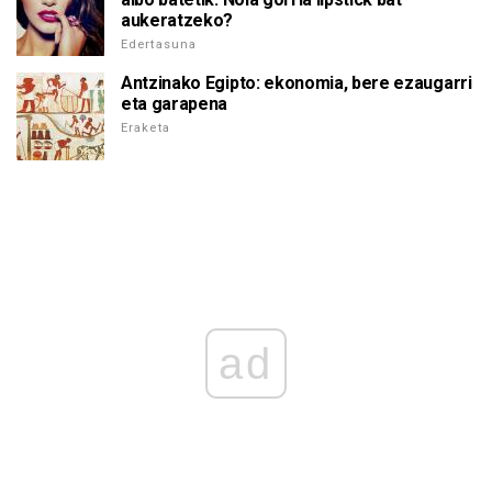
aukeratzeko?
Edertasuna
Antzinako Egipto: ekonomia, bere ezaugarri
eta garapena
Eraketa
ad