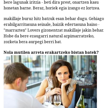
bere lagunak iritzia - beti dira prest, onartzen kasu
honetan barne. Beraz, horiek egia izango ez lortzea.
makillaje buruz hitz batzuk esan behar dugu. Gehiago
erabilgarritasuna seinale, baizik edertasuna baino -
"marrazten" Lovers gizonentzat makillaje jakin behar.
Hobe da bere ezaugarri natural azpimarratzeko,
zozketa bera aurpegi berri bat.
Nola mutilen arreta erakartzeko bistan batek?