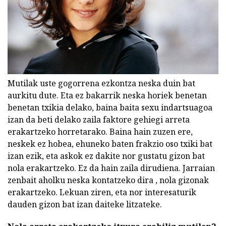
Mutilak uste gogorrena ezkontza neska duin bat
aurkitu dute. Eta ez bakarrik neska horiek benetan
benetan txikia delako, baina baita sexu indartsuagoa
izan da beti delako zaila faktore gehiegi arreta
erakartzeko horretarako. Baina hain zuzen ere,
neskek ez hobea, ehuneko baten frakzio oso txiki bat
izan ezik, eta askok ez dakite nor gustatu gizon bat
nola erakartzeko. Ez da hain zaila dirudiena. Jarraian
zenbait aholku neska kontatzeko dira , nola gizonak
erakartzeko. Lekuan ziren, eta nor interesaturik
dauden gizon bat izan daiteke litzateke.