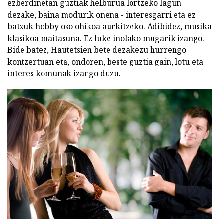
ezberdinetan guztiak helburua lortzeko lagun
dezake, baina modurik onena - interesgarri eta ez
batzuk hobby oso ohikoa aurkitzeko. Adibidez, musika
klasikoa maitasuna. Ez luke inolako mugarik izango.
Bide batez, Hautetsien bete dezakezu hurrengo
kontzertuan eta, ondoren, beste guztia gain, lotu eta
interes komunak izango duzu.