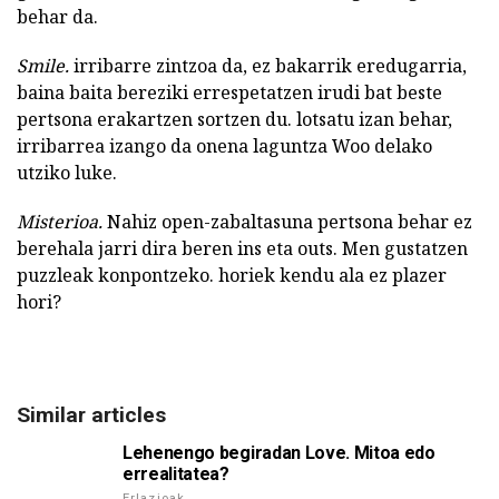
behar da.
Smile.
irribarre zintzoa da, ez bakarrik eredugarria,
baina baita bereziki errespetatzen irudi bat beste
pertsona erakartzen sortzen du. lotsatu izan behar,
irribarrea izango da onena laguntza Woo delako
utziko luke.
Misterioa.
Nahiz open-zabaltasuna pertsona behar ez
berehala jarri dira beren ins eta outs. Men gustatzen
puzzleak konpontzeko. horiek kendu ala ez plazer
hori?
Similar articles
Lehenengo begiradan Love. Mitoa edo
errealitatea?
Erlazioak