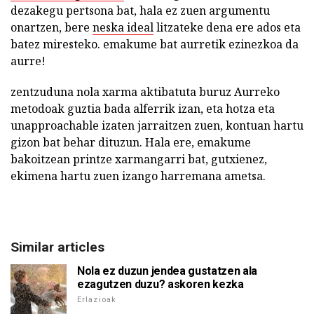
dezakegu pertsona bat, hala ez zuen argumentu
onartzen, bere
neska ideal
litzateke dena ere ados eta
batez miresteko. emakume bat aurretik ezinezkoa da
aurre!
zentzuduna nola xarma aktibatuta buruz Aurreko
metodoak guztia bada alferrik izan, eta hotza eta
unapproachable izaten jarraitzen zuen, kontuan hartu
gizon bat behar dituzun. Hala ere, emakume
bakoitzean printze xarmangarri bat, gutxienez,
ekimena hartu zuen izango harremana ametsa.
Similar articles
Nola ez duzun jendea gustatzen ala
ezagutzen duzu? askoren kezka
Erlazioak