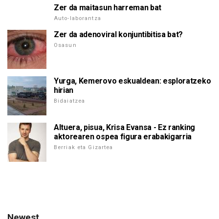
Zer da maitasun harreman bat
Auto-laborantza
Zer da adenoviral konjuntibitisa bat?
Osasun
Yurga, Kemerovo eskualdean: esploratzeko
hirian
Bidaiatzea
Altuera, pisua, Krisa Evansa - Ez ranking
aktorearen ospea figura erabakigarria
Berriak eta Gizartea
Newest