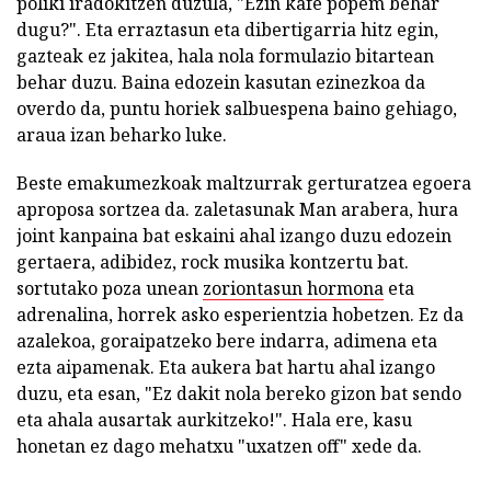
poliki iradokitzen duzula, "Ezin kafe popem behar
dugu?". Eta erraztasun eta dibertigarria hitz egin,
gazteak ez jakitea, hala nola formulazio bitartean
behar duzu. Baina edozein kasutan ezinezkoa da
overdo da, puntu horiek salbuespena baino gehiago,
araua izan beharko luke.
Beste emakumezkoak maltzurrak gerturatzea egoera
aproposa sortzea da. zaletasunak Man arabera, hura
joint kanpaina bat eskaini ahal izango duzu edozein
gertaera, adibidez, rock musika kontzertu bat.
sortutako poza unean
zoriontasun hormona
eta
adrenalina, horrek asko esperientzia hobetzen. Ez da
azalekoa, goraipatzeko bere indarra, adimena eta
ezta aipamenak. Eta aukera bat hartu ahal izango
duzu, eta esan, "Ez dakit nola bereko gizon bat sendo
eta ahala ausartak aurkitzeko!". Hala ere, kasu
honetan ez dago mehatxu "uxatzen off" xede da.