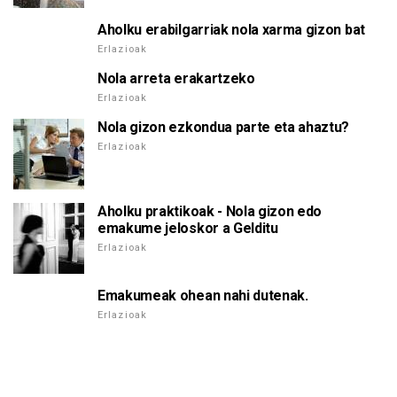
Aholku erabilgarriak nola xarma gizon bat
Erlazioak
Nola arreta erakartzeko
Erlazioak
Nola gizon ezkondua parte eta ahaztu?
Erlazioak
Aholku praktikoak - Nola gizon edo
emakume jeloskor a Gelditu
Erlazioak
Emakumeak ohean nahi dutenak.
Erlazioak