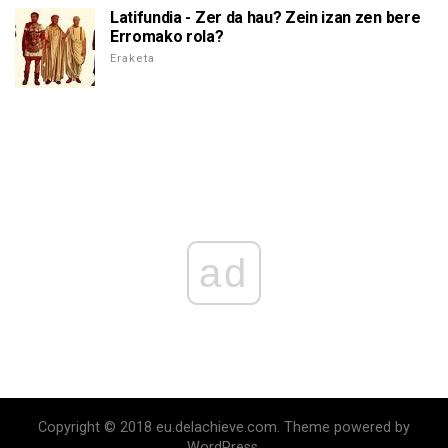
Latifundia - Zer da hau? Zein izan zen bere
Erromako rola?
Eraketa
ad
Copyright © 2018 eu.delachieve.com. Theme powered by
WordPress.