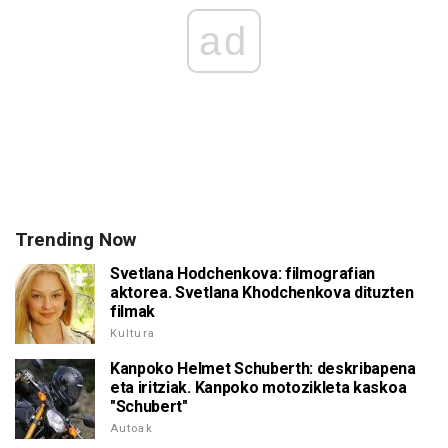
ad
Trending Now
Svetlana Hodchenkova: filmografian
aktorea. Svetlana Khodchenkova dituzten
filmak
Kultura
Kanpoko Helmet Schuberth: deskribapena
eta iritziak. Kanpoko motozikleta kaskoa
"Schubert"
Autoak