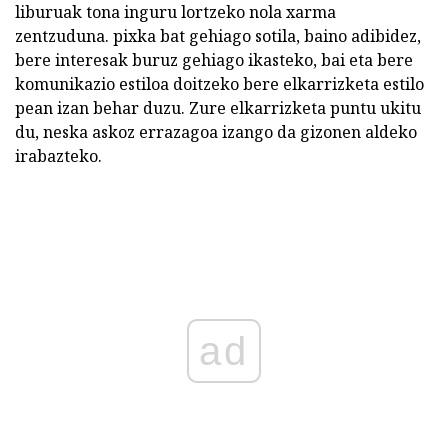
liburuak tona inguru lortzeko nola xarma
zentzuduna. pixka bat gehiago sotila, baino adibidez,
bere interesak buruz gehiago ikasteko, bai eta bere
komunikazio estiloa doitzeko bere elkarrizketa estilo
pean izan behar duzu. Zure elkarrizketa puntu ukitu
du, neska askoz errazagoa izango da gizonen aldeko
irabazteko.
ad