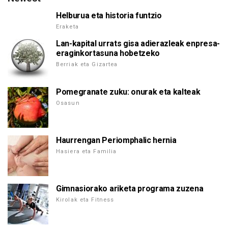
Helburua eta historia funtzio
Eraketa
Lan-kapital urrats gisa adierazleak enpresa-
eraginkortasuna hobetzeko
Berriak eta Gizartea
Pomegranate zuku: onurak eta kalteak
Osasun
Haurrengan Periomphalic hernia
Hasiera eta Familia
Gimnasiorako ariketa programa zuzena
Kirolak eta Fitness