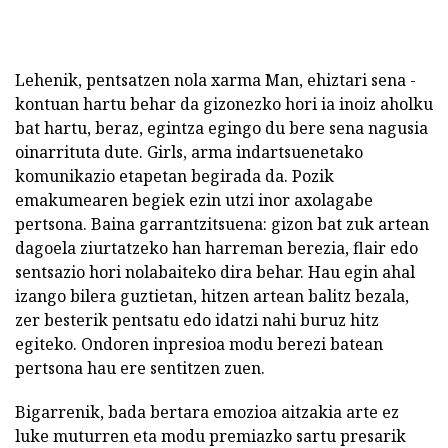
Lehenik, pentsatzen nola xarma Man, ehiztari sena -
kontuan hartu behar da gizonezko hori ia inoiz aholku
bat hartu, beraz, egintza egingo du bere sena nagusia
oinarrituta dute. Girls, arma indartsuenetako
komunikazio etapetan begirada da. Pozik
emakumearen begiek ezin utzi inor axolagabe
pertsona. Baina garrantzitsuena: gizon bat zuk artean
dagoela ziurtatzeko han harreman berezia, flair edo
sentsazio hori nolabaiteko dira behar. Hau egin ahal
izango bilera guztietan, hitzen artean balitz bezala,
zer besterik pentsatu edo idatzi nahi buruz hitz
egiteko. Ondoren inpresioa modu berezi batean
pertsona hau ere sentitzen zuen.
Bigarrenik, bada bertara emozioa aitzakia arte ez
luke muturren eta modu premiazko sartu presarik