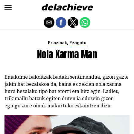
,
Erlazioak
Ezagutu
Nola Xarma Man
Emakume bakoitzak badaki sentimendua, gizon gazte
jakin bat bezalakoa da, baina ez zekien nola xarma
hura bezalako tipo bat etorri eta hitz egin. Ladies,
trikimailu batzuk egiten duten ia edozein gizon
egingo zure oinak makurtuko eskaintzen dizu.