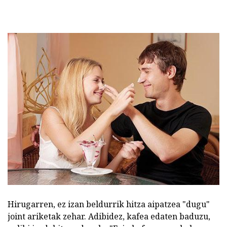
Hirugarren, ez izan beldurrik hitza aipatzea "dugu"
joint ariketak zehar. Adibidez, kafea edaten baduzu,