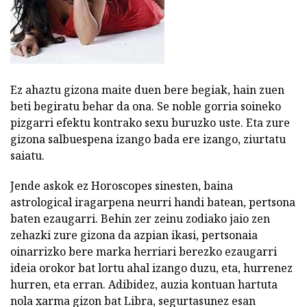
Ez ahaztu gizona maite duen bere begiak, hain zuen
beti begiratu behar da ona. Se noble gorria soineko
pizgarri efektu kontrako sexu buruzko uste. Eta zure
gizona salbuespena izango bada ere izango, ziurtatu
saiatu.
Jende askok ez Horoscopes sinesten, baina
astrological iragarpena neurri handi batean, pertsona
baten ezaugarri. Behin zer zeinu zodiako jaio zen
zehazki zure gizona da azpian ikasi, pertsonaia
oinarrizko bere marka herriari berezko ezaugarri
ideia orokor bat lortu ahal izango duzu, eta, hurrenez
hurren, eta erran. Adibidez, auzia kontuan hartuta
nola xarma gizon bat
Libra, segurtasunez esan