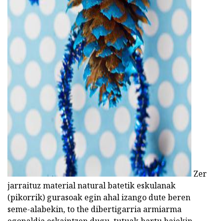
ad
Zer
jarraituz material natural batetik eskulanak
(pikorrik) gurasoak egin ahal izango dute beren
seme-alabekin, to the dibertigarria armiarma