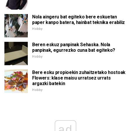
Nola aingeru bat egiteko bere eskuetan
paper kanpo batera, hainbat teknika erabiliz
Hobby
Beren eskuz panpinak Sehaska. Nola
panpinak, egurrezko cuna bat egiteko?
Hobby
Bere esku propioekin zuhaitzetako hostoak
Flowers: klase maisu urratsez urrats
argazki batekin
Hobby
ad