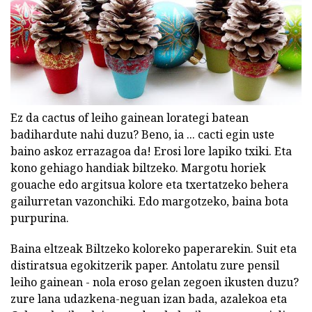
Ez da cactus of leiho gainean lorategi batean
badihardute nahi duzu? Beno, ia ... cacti egin uste
baino askoz errazagoa da! Erosi lore lapiko txiki. Eta
kono gehiago handiak biltzeko. Margotu horiek
gouache edo argitsua kolore eta txertatzeko behera
gailurretan vazonchiki. Edo margotzeko, baina bota
purpurina.
Baina eltzeak Biltzeko koloreko paperarekin. Suit eta
distiratsua egokitzerik paper. Antolatu zure pensil
leiho gainean - nola eroso gelan zegoen ikusten duzu?
zure lana udazkena-neguan izan bada, azalekoa eta