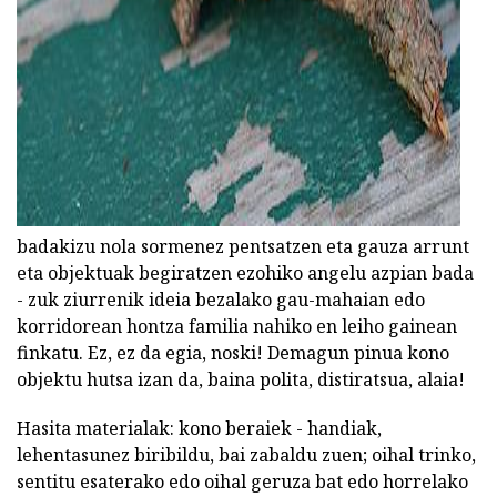
badakizu nola sormenez pentsatzen eta gauza arrunt
eta objektuak begiratzen ezohiko angelu azpian bada
- zuk ziurrenik ideia bezalako gau-mahaian edo
korridorean hontza familia nahiko en leiho gainean
finkatu. Ez, ez da egia, noski! Demagun pinua kono
objektu hutsa izan da, baina polita, distiratsua, alaia!
Hasita materialak: kono beraiek - handiak,
lehentasunez biribildu, bai zabaldu zuen; oihal trinko,
sentitu esaterako edo oihal geruza bat edo horrelako