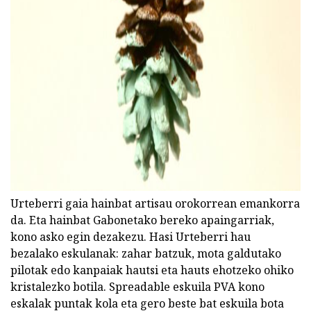
ad
Urteberri gaia hainbat artisau orokorrean emankorra
da. Eta hainbat Gabonetako bereko apaingarriak,
kono asko egin dezakezu. Hasi Urteberri hau
bezalako eskulanak: zahar batzuk, mota galdutako
pilotak edo kanpaiak hautsi eta hauts ehotzeko ohiko
kristalezko botila. Spreadable eskuila PVA kono
eskalak puntak kola eta gero beste bat eskuila bota