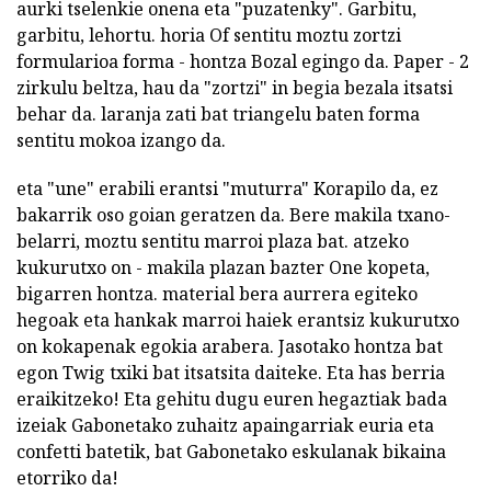
aurki tselenkie onena eta "puzatenky". Garbitu,
garbitu, lehortu. horia Of sentitu moztu zortzi
formularioa forma - hontza Bozal egingo da. Paper - 2
zirkulu beltza, hau da "zortzi" in begia bezala itsatsi
behar da. laranja zati bat triangelu baten forma
sentitu mokoa izango da.
eta "une" erabili erantsi "muturra" Korapilo da, ez
bakarrik oso goian geratzen da. Bere makila txano-
belarri, moztu sentitu marroi plaza bat. atzeko
kukurutxo on - makila plazan bazter One kopeta,
bigarren hontza. material bera aurrera egiteko
hegoak eta hankak marroi haiek erantsiz kukurutxo
on kokapenak egokia arabera. Jasotako hontza bat
egon Twig txiki bat itsatsita daiteke. Eta has berria
eraikitzeko! Eta gehitu dugu euren hegaztiak bada
izeiak Gabonetako zuhaitz apaingarriak euria eta
confetti batetik, bat Gabonetako eskulanak bikaina
etorriko da!