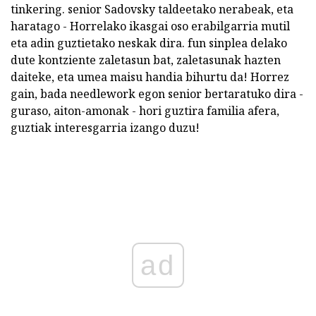
tinkering. senior Sadovsky taldeetako nerabeak, eta
haratago - Horrelako ikasgai oso erabilgarria mutil
eta adin guztietako neskak dira. fun sinplea delako
dute kontziente zaletasun bat, zaletasunak hazten
daiteke, eta umea maisu handia bihurtu da! Horrez
gain, bada needlework egon senior bertaratuko dira -
guraso, aiton-amonak - hori guztira familia afera,
guztiak interesgarria izango duzu!
ad