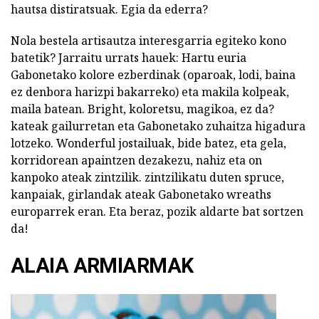
hautsa distiratsuak. Egia da ederra?
Nola bestela artisautza interesgarria egiteko kono
batetik? Jarraitu urrats hauek: Hartu euria
Gabonetako kolore ezberdinak (oparoak, lodi, baina
ez denbora harizpi bakarreko) eta makila kolpeak,
maila batean. Bright, koloretsu, magikoa, ez da?
kateak gailurretan eta Gabonetako zuhaitza higadura
lotzeko. Wonderful jostailuak, bide batez, eta gela,
korridorean apaintzen dezakezu, nahiz eta on
kanpoko ateak zintzilik. zintzilikatu duten spruce,
kanpaiak, girlandak ateak Gabonetako wreaths
europarrek eran. Eta beraz, pozik aldarte bat sortzen
da!
ALAIA ARMIARMAK