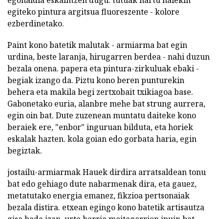
egonaldia eskaintzen dugu. tutuak hartu haiekin
egiteko pintura argitsua fluoreszente - kolore
ezberdinetako.
Paint kono batetik malutak - armiarma bat egin
urdina, beste laranja, hirugarren berdea - nahi duzun
bezala onena. papera eta pintura-zirkuluak ebaki -
begiak izango da. Piztu kono beren punturekin
behera eta makila begi zertxobait txikiagoa base.
Gabonetako euria, alanbre mehe bat strung aurrera,
egin oin bat. Dute zuzenean muntatu daiteke kono
beraiek ere, "enbor" inguruan bilduta, eta horiek
eskalak hazten. kola goian edo gorbata haria, egin
begiztak.
jostailu-armiarmak Hauek dirdira arratsaldean tonu
bat edo gehiago dute nabarmenak dira, eta gauez,
metatutako energia emanez, fikzioa pertsonaiak
bezala distira. etxean egingo kono batetik artisautza