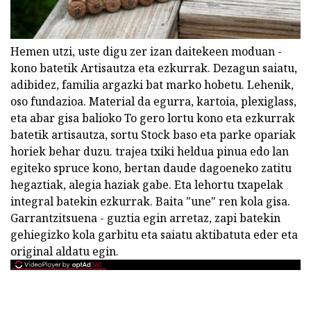
Hemen utzi, uste digu zer izan daitekeen moduan -
kono batetik Artisautza eta ezkurrak. Dezagun saiatu,
adibidez, familia argazki bat marko hobetu. Lehenik,
oso fundazioa. Material da egurra, kartoia, plexiglass,
eta abar gisa balioko To gero lortu kono eta ezkurrak
batetik artisautza, sortu Stock baso eta parke opariak
horiek behar duzu. trajea txiki heldua pinua edo lan
egiteko spruce kono, bertan daude dagoeneko zatitu
hegaztiak, alegia haziak gabe. Eta lehortu txapelak
integral batekin ezkurrak. Baita "une" ren kola gisa.
Garrantzitsuena - guztia egin arretaz, zapi batekin
gehiegizko kola garbitu eta saiatu aktibatuta eder eta
original aldatu egin.