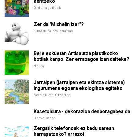
kentzeko
Ordenagailuak
Zer da "Michelin izar"?
Elikadura eta edariak
Bere eskuetan Artisautza plastikozko
botilak kanpo. Zer errazagoa izan daiteke?
Hobby
Jarraipen (jarraipen eta ekintza sistema)
ingurumena egoera ekologikoa egiteko
Berriak eta Gizartea
Kasetoidura - dekorazioa denboragabea da
Homeliness
Zergatik telefonoak ez badu sarean
harrapatzeko? arrazoi