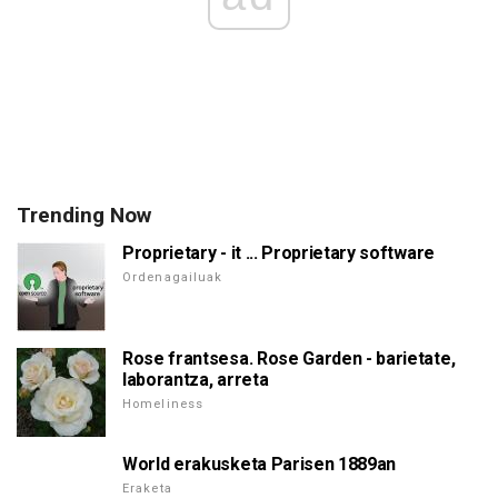
Trending Now
Proprietary - it ... Proprietary software
Ordenagailuak
Rose frantsesa. Rose Garden - barietate,
laborantza, arreta
Homeliness
World erakusketa Parisen 1889an
Eraketa