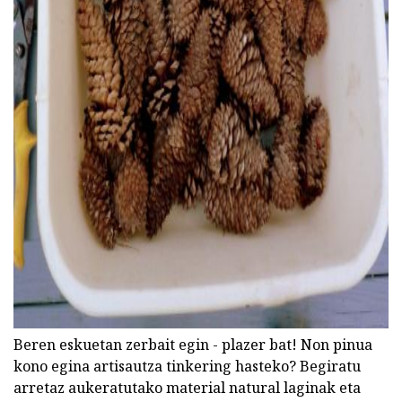
ad
Beren eskuetan zerbait egin - plazer bat! Non pinua
kono egina artisautza tinkering hasteko? Begiratu
arretaz aukeratutako material natural laginak eta