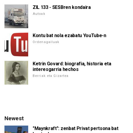
ZIL 133 - SESBren kondaira
Autoak
Kontu bat nola ezabatu YouTube-n
Ordenagailuak
Ketrin Govard: biografia, historia eta
interesgarria hechos
Berriak eta Gizartea
Newest
"Maynkraft": zenbat Privat pertsona bat