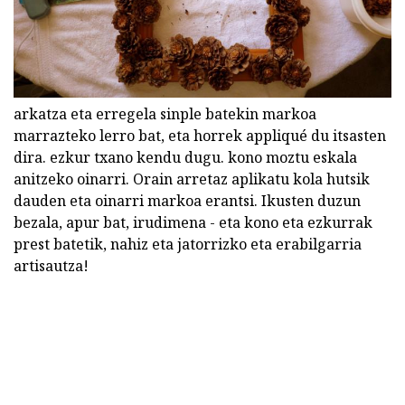
arkatza eta erregela sinple batekin markoa
marrazteko lerro bat, eta horrek appliqué du itsasten
dira. ezkur txano kendu dugu. kono moztu eskala
anitzeko oinarri. Orain arretaz aplikatu kola hutsik
dauden eta oinarri markoa erantsi. Ikusten duzun
bezala, apur bat, irudimena - eta kono eta ezkurrak
prest batetik, nahiz eta jatorrizko eta erabilgarria
artisautza!