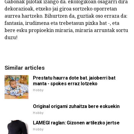
Gabonak pilotak izango da. ekologikoan osagarri dira
dekorazioak, etxeko jai giroa sortzeko oporretan
aurrea hartzeko. Bihurtzen da, guztiak oso erraza da:
fantasia, irudimena eta trebetasun pixka bat -, eta
bere esku propioekin miraria, miraria arruntak sortu
duzu!
Similar articles
Prestatu haurra dote bat. jaioberri bat
manta - spokes erraz lotzeko
Hobby
Original origami zuhaitza bere eskuekin
Hobby
LAMEGI raglan: Gizonen artilezko jertse
Hobby