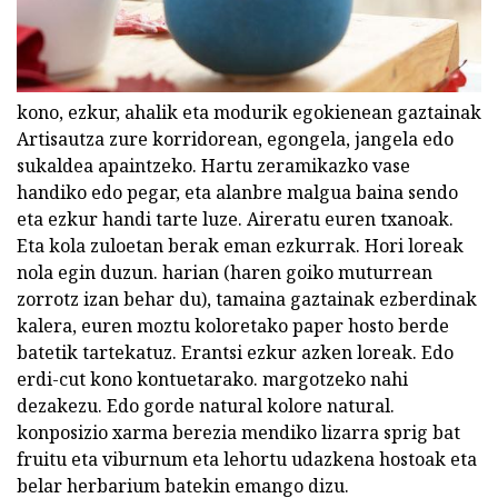
kono, ezkur, ahalik eta modurik egokienean gaztainak
Artisautza zure korridorean, egongela, jangela edo
sukaldea apaintzeko. Hartu zeramikazko vase
handiko edo pegar, eta alanbre malgua baina sendo
eta ezkur handi tarte luze. Aireratu euren txanoak.
Eta kola zuloetan berak eman ezkurrak. Hori loreak
nola egin duzun. harian (haren goiko muturrean
zorrotz izan behar du), tamaina gaztainak ezberdinak
kalera, euren moztu koloretako paper hosto berde
batetik tartekatuz. Erantsi ezkur azken loreak. Edo
erdi-cut kono kontuetarako. margotzeko nahi
dezakezu. Edo gorde natural kolore natural.
konposizio xarma berezia mendiko lizarra sprig bat
fruitu eta viburnum eta lehortu udazkena hostoak eta
belar herbarium batekin emango dizu.