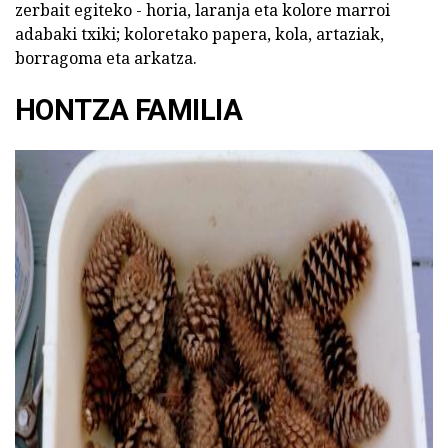
zerbait egiteko - horia, laranja eta kolore marroi
adabaki txiki; koloretako papera, kola, artaziak,
borragoma eta arkatza.
HONTZA FAMILIA