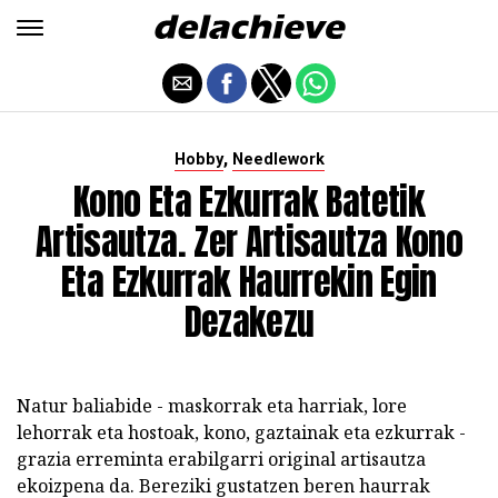
,
Hobby
Needlework
Kono Eta Ezkurrak Batetik
Artisautza. Zer Artisautza Kono
Eta Ezkurrak Haurrekin Egin
Dezakezu
Natur baliabide - maskorrak eta harriak, lore
lehorrak eta hostoak, kono, gaztainak eta ezkurrak -
grazia erreminta erabilgarri original artisautza
ekoizpena da. Bereziki gustatzen beren haurrak