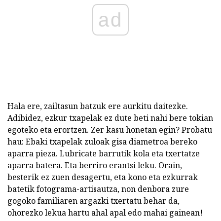
ad
Hala ere, zailtasun batzuk ere aurkitu daitezke.
Adibidez, ezkur txapelak ez dute beti nahi bere tokian
egoteko eta erortzen. Zer kasu honetan egin? Probatu
hau: Ebaki txapelak zuloak gisa diametroa bereko
aparra pieza. Lubricate barrutik kola eta txertatze
aparra batera. Eta berriro erantsi leku. Orain,
besterik ez zuen desagertu, eta kono eta ezkurrak
batetik fotograma-artisautza, non denbora zure
gogoko familiaren argazki txertatu behar da,
ohorezko lekua hartu ahal apal edo mahai gainean!