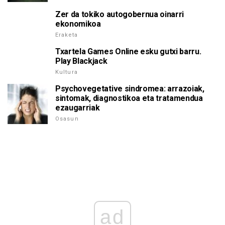
Zer da tokiko autogobernua oinarri
ekonomikoa
Eraketa
Txartela Games Online esku gutxi barru.
Play Blackjack
Kultura
Psychovegetative sindromea: arrazoiak,
sintomak, diagnostikoa eta tratamendua
ezaugarriak
Osasun
ad