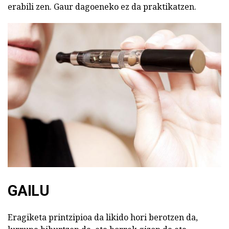
erabili zen. Gaur dagoeneko ez da praktikatzen.
GAILU
Eragiketa printzipioa da likido hori berotzen da,