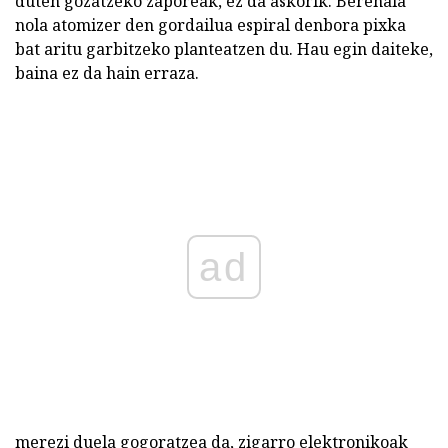
duten gozatzeko zaporeak, ez da askorik. Berehala
nola atomizer den gordailua espiral denbora pixka
bat aritu garbitzeko planteatzen du. Hau egin daiteke,
baina ez da hain erraza.
ad
merezi duela gogoratzea da, zigarro elektronikoak