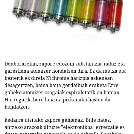
Denborarekin, zapore edozein substantzia, nahiz eta
garestiena atomizer hondatzen dira. Ez da metxa eta
besterik ez direla Nichrome harizpia azkenean
desagertzen, baina baita gordailuak eraketa Erre
gabeko atomizer osagaiak espiraletatik on batean.
Horregatik, bere lana da pixkanaka hasten da
hondatzen.
kedarra utzitako zapore gehienak. Bide batez,
antzeko arazoak dituzte "elektronikoa" erretzaile ez