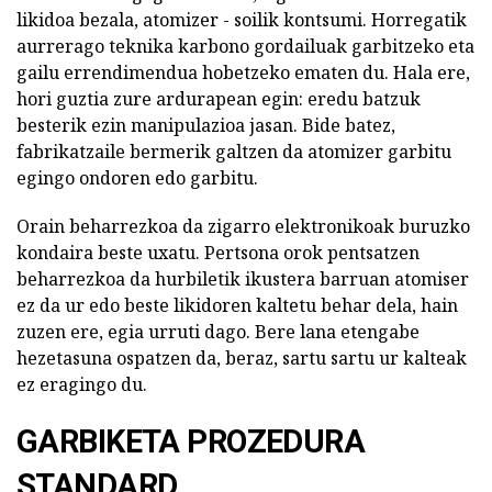
likidoa bezala, atomizer - soilik kontsumi. Horregatik
aurrerago teknika karbono gordailuak garbitzeko eta
gailu errendimendua hobetzeko ematen du. Hala ere,
hori guztia zure ardurapean egin: eredu batzuk
besterik ezin manipulazioa jasan. Bide batez,
fabrikatzaile bermerik galtzen da atomizer garbitu
egingo ondoren edo garbitu.
Orain beharrezkoa da zigarro elektronikoak buruzko
kondaira beste uxatu. Pertsona orok pentsatzen
beharrezkoa da hurbiletik ikustera barruan atomiser
ez da ur edo beste likidoren kaltetu behar dela, hain
zuzen ere, egia urruti dago. Bere lana etengabe
hezetasuna ospatzen da, beraz, sartu sartu ur kalteak
ez eragingo du.
GARBIKETA PROZEDURA
STANDARD