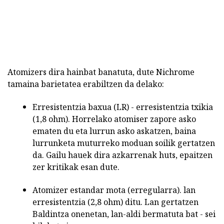
Atomizers dira hainbat banatuta, dute Nichrome
tamaina barietatea erabiltzen da delako:
Erresistentzia baxua (LR) - erresistentzia txikia
(1,8 ohm). Horrelako atomiser zapore asko
ematen du eta lurrun asko askatzen, baina
lurrunketa muturreko moduan soilik gertatzen
da. Gailu hauek dira azkarrenak huts, epaitzen
zer kritikak esan dute.
Atomizer estandar mota (erregularra). lan
erresistentzia (2,8 ohm) ditu. Lan gertatzen
Baldintza onenetan, lan-aldi bermatuta bat - sei