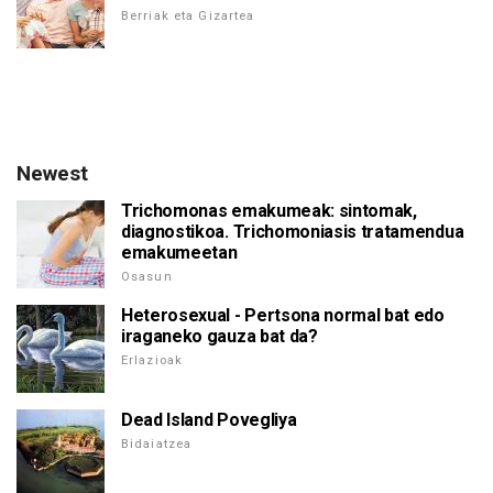
Berriak eta Gizartea
Newest
Trichomonas emakumeak: sintomak,
diagnostikoa. Trichomoniasis tratamendua
emakumeetan
Osasun
Heterosexual - Pertsona normal bat edo
iraganeko gauza bat da?
Erlazioak
Dead Island Povegliya
Bidaiatzea