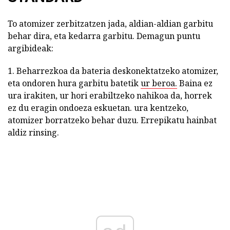
To atomizer zerbitzatzen jada, aldian-aldian garbitu
behar dira, eta kedarra garbitu. Demagun puntu
argibideak:
1. Beharrezkoa da bateria deskonektatzeko atomizer,
eta ondoren hura garbitu batetik
ur beroa.
Baina ez
ura irakiten, ur hori erabiltzeko nahikoa da, horrek
ez du eragin ondoeza eskuetan. ura kentzeko,
atomizer borratzeko behar duzu. Errepikatu hainbat
aldiz rinsing.