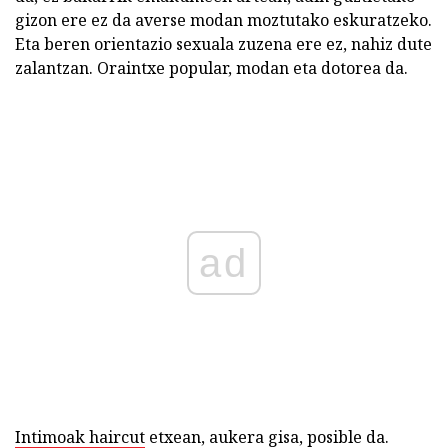
gizon ere ez da averse modan moztutako eskuratzeko.
Eta beren orientazio sexuala zuzena ere ez, nahiz dute
zalantzan. Oraintxe popular, modan eta dotorea da.
ad
Intimoak haircut
etxean, aukera gisa, posible da.