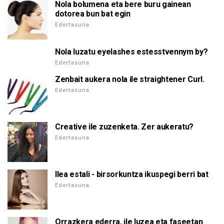
Nola bolumena eta bere buru gainean
dotorea bun bat egin
Edertasuna
Nola luzatu eyelashes estesstvennym by?
Edertasuna
Zenbait aukera nola ile straightener Curl.
Edertasuna
Creative ile zuzenketa. Zer aukeratu?
Edertasuna
Ilea estali - birsorkuntza ikuspegi berri bat
Edertasuna
Orrazkera ederra, ile luzea eta faseetan