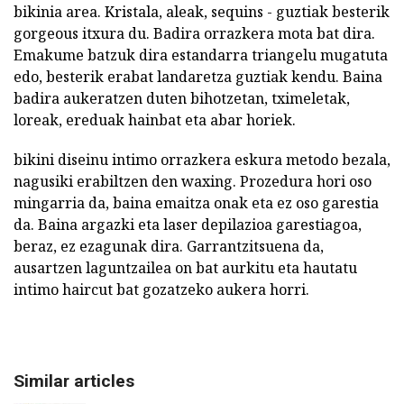
bikinia area. Kristala, aleak, sequins - guztiak besterik
gorgeous itxura du. Badira orrazkera mota bat dira.
Emakume batzuk dira estandarra triangelu mugatuta
edo, besterik erabat landaretza guztiak kendu. Baina
badira aukeratzen duten bihotzetan, tximeletak,
loreak, ereduak hainbat eta abar horiek.
bikini diseinu intimo orrazkera eskura metodo bezala,
nagusiki erabiltzen den waxing. Prozedura hori oso
mingarria da, baina emaitza onak eta ez oso garestia
da. Baina argazki eta laser depilazioa garestiagoa,
beraz, ez ezagunak dira. Garrantzitsuena da,
ausartzen laguntzailea on bat aurkitu eta hautatu
intimo haircut bat gozatzeko aukera horri.
Similar articles