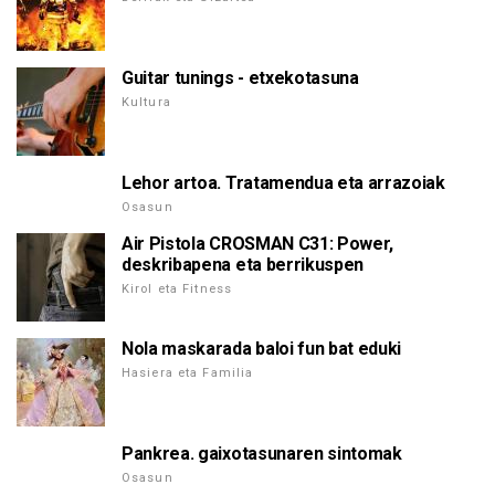
Guitar tunings - etxekotasuna
Kultura
Lehor artoa. Tratamendua eta arrazoiak
Osasun
Air Pistola CROSMAN C31: Power,
deskribapena eta berrikuspen
Kirol eta Fitness
Nola maskarada baloi fun bat eduki
Hasiera eta Familia
Pankrea. gaixotasunaren sintomak
Osasun