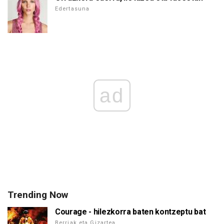
Edertasuna
ad
Trending Now
Courage - hilezkorra baten kontzeptu bat
Berriak eta Gizartea