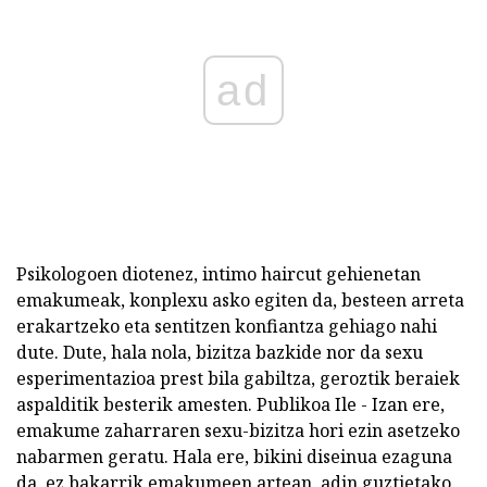
ad
Psikologoen diotenez, intimo haircut gehienetan
emakumeak, konplexu asko egiten da, besteen arreta
erakartzeko eta sentitzen konfiantza gehiago nahi
dute. Dute, hala nola, bizitza bazkide nor da sexu
esperimentazioa prest bila gabiltza, geroztik beraiek
aspalditik besterik amesten. Publikoa Ile - Izan ere,
emakume zaharraren sexu-bizitza hori ezin asetzeko
nabarmen geratu. Hala ere, bikini diseinua ezaguna
da, ez bakarrik emakumeen artean, adin guztietako