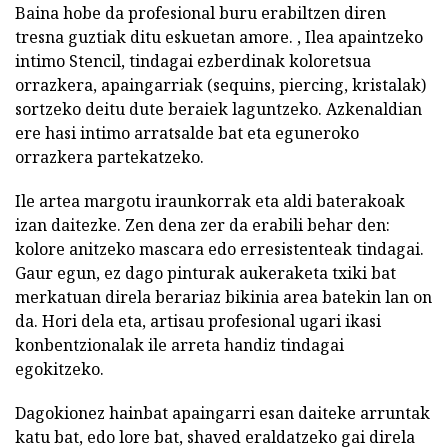
Baina hobe da profesional buru erabiltzen diren
tresna guztiak ditu eskuetan amore. , Ilea apaintzeko
intimo Stencil, tindagai ezberdinak koloretsua
orrazkera, apaingarriak (sequins, piercing, kristalak)
sortzeko deitu dute beraiek laguntzeko. Azkenaldian
ere hasi intimo arratsalde bat eta eguneroko
orrazkera partekatzeko.
Ile artea margotu iraunkorrak eta aldi baterakoak
izan daitezke. Zen dena zer da erabili behar den:
kolore anitzeko mascara edo erresistenteak tindagai.
Gaur egun, ez dago pinturak aukeraketa txiki bat
merkatuan direla berariaz bikinia area batekin lan on
da. Hori dela eta, artisau profesional ugari ikasi
konbentzionalak ile arreta handiz tindagai
egokitzeko.
Dagokionez hainbat apaingarri esan daiteke arruntak
katu bat, edo lore bat, shaved eraldatzeko gai direla