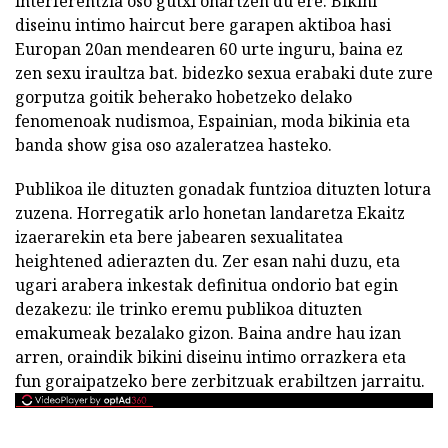
interferentzia oso gutxi onartzen du ere. Bikini
diseinu intimo haircut bere garapen aktiboa hasi
Europan 20an mendearen 60 urte inguru, baina ez
zen sexu iraultza bat. bidezko sexua erabaki dute zure
gorputza goitik beherako hobetzeko delako
fenomenoak nudismoa, Espainian, moda bikinia eta
banda show gisa oso azaleratzea hasteko.
Publikoa ile dituzten gonadak funtzioa dituzten lotura
zuzena. Horregatik arlo honetan landaretza Ekaitz
izaerarekin eta bere jabearen sexualitatea
heightened adierazten du. Zer esan nahi duzu, eta
ugari arabera inkestak definitua ondorio bat egin
dezakezu: ile trinko eremu publikoa dituzten
emakumeak bezalako gizon. Baina andre hau izan
arren, oraindik bikini diseinu intimo orrazkera eta
fun goraipatzeko bere zerbitzuak erabiltzen jarraitu.