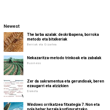
Newest
The larba azalak: deskribapena, borroka
metodo eta bitxikeriak
Berriak eta Gizartea
Nekazaritza-metodo trinkoak eta zabalak
Business
Zer da sakramentua eta gerundioak, beren
ezaugarri eta atzizkien
Eraketa
Windows orrikatzea fitxategia 7. Non eta
nola behar bezala konfiguratzeko