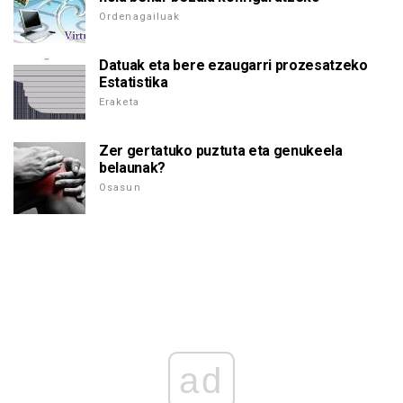
Ordenagailuak
Datuak eta bere ezaugarri prozesatzeko
Estatistika
Eraketa
Zer gertatuko puztuta eta genukeela
belaunak?
Osasun
ad