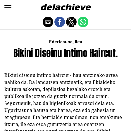
,
Edertasuna
Ilea
Bikini Diseinu Intimo Haircut.
Bikini diseinu intimo haircut - hau antzinako artea
nahiko da. Da landatzen antzinatik, eta Ekialdeko
kultura askotan, depilazioa bezalako crotch eta
publikoa ile jotzen da guztiz normala da orain.
Seguruenik, hau da higienikoak arrazoi dela eta.
Ugaritasuna hautsa eta harea, eza edo gabezia ur
eraginpean. Eta herrialde musulman, non emakume
itxura, ile eza osoa gurutzeria area onartzen