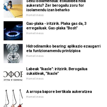
Sexu Isolamendua: eskubidea nola
aukeratu? Zer berogailu zoru for
isolamendu izan beharko
Homeliness
Gas-plaka - iritzirik. Plaka gas da, 3
erregailuak. Gas-plaka "Bosh"
Homeliness
Hidrodinamiko bearing: aplikazio ezaugarri
eta funtzionamendu printzipioa
Homeliness
Labeak "Ikasle": iritzirik. Berogailua
sukaldeak, "Ikasle"
Homeliness
A arropa bapore bertikala aukeratzea
Homeliness