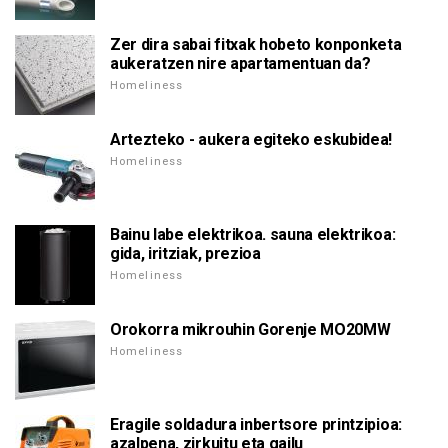
Zer dira sabai fitxak hobeto konponketa
aukeratzen nire apartamentuan da?
Homeliness
Artezteko - aukera egiteko eskubidea!
Homeliness
Bainu labe elektrikoa. sauna elektrikoa:
gida, iritziak, prezioa
Homeliness
Orokorra mikrouhin Gorenje MO20MW
Homeliness
Eragile soldadura inbertsore printzipioa:
azalpena, zirkuitu eta gailu