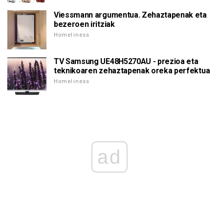
Viessmann argumentua. Zehaztapenak eta
bezeroen iritziak
Homeliness
TV Samsung UE48H5270AU - prezioa eta
teknikoaren zehaztapenak oreka perfektua
Homeliness
ad