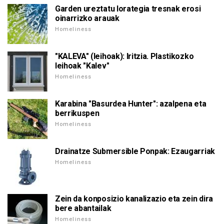
Garden ureztatu lorategia tresnak erosi
oinarrizko arauak
Homeliness
"KALEVA" (leihoak): Iritzia. Plastikozko
leihoak "Kalev"
Homeliness
Karabina "Basurdea Hunter": azalpena eta
berrikuspen
Homeliness
Drainatze Submersible Ponpak: Ezaugarriak
Homeliness
Zein da konposizio kanalizazio eta zein dira
bere abantailak
Homeliness