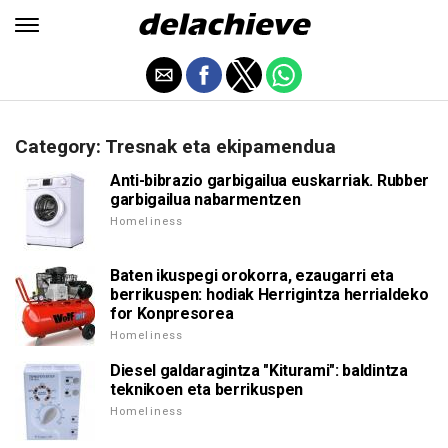
Category: Tresnak eta ekipamendua
Anti-bibrazio garbigailua euskarriak. Rubber
garbigailua nabarmentzen
Homeliness
Baten ikuspegi orokorra, ezaugarri eta
berrikuspen: hodiak Herrigintza herrialdeko
for Konpresorea
Homeliness
Diesel galdaragintza "Kiturami": baldintza
teknikoen eta berrikuspen
Homeliness