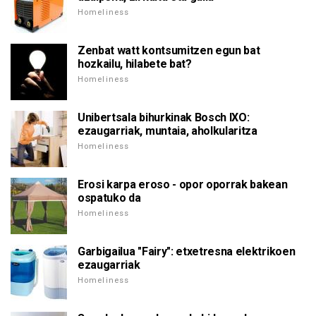
Homeliness
Zenbat watt kontsumitzen egun bat
hozkailu, hilabete bat?
Homeliness
Unibertsala bihurkinak Bosch IXO:
ezaugarriak, muntaia, aholkularitza
Homeliness
Erosi karpa eroso - opor oporrak bakean
ospatuko da
Homeliness
Garbigailua "Fairy": etxetresna elektrikoen
ezaugarriak
Homeliness