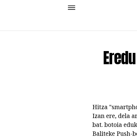
Eredu
Hitza "smartpho
Izan ere, dela a
bat. botoia edu
Baliteke Push-b