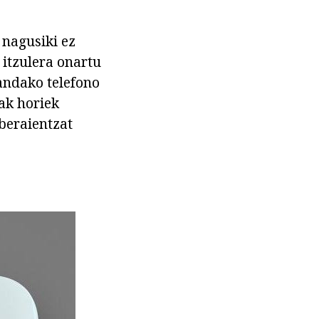
 nagusiki ez
 itzulera onartu
andako telefono
iak horiek
beraientzat