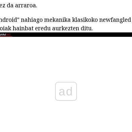
ez da arraroa.
Android" nahiago mekanika klasikoko newfangled
oiak hainbat eredu aurkezten ditu.
ad