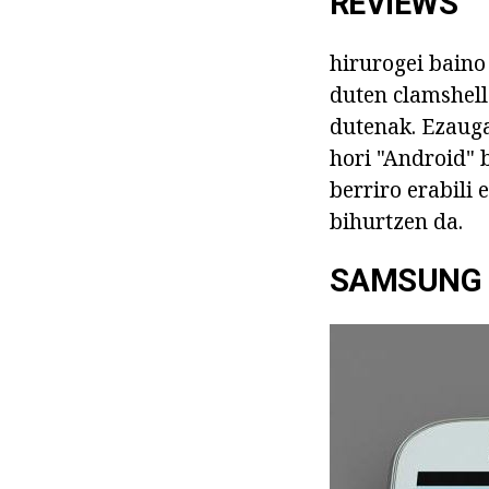
REVIEWS
hirurogei baino
duten clamshell
dutenak. Ezauga
hori "Android" 
berriro erabili
bihurtzen da.
SAMSUNG 