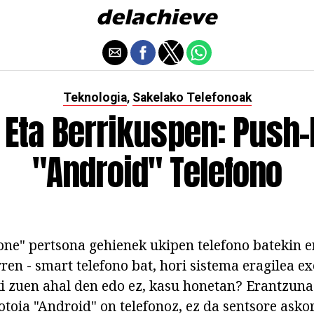
Teknologia
Sakelako Telefonoak
,
 Eta Berrikuspen: Push-
"Android" Telefono
ne" pertsona gehienek ukipen telefono batekin e
rren - smart telefono bat, hori sistema eragilea e
ki zuen ahal den edo ez, kasu honetan? Erantzuna
otoia "Android" on telefonoz, ez da sentsore asko