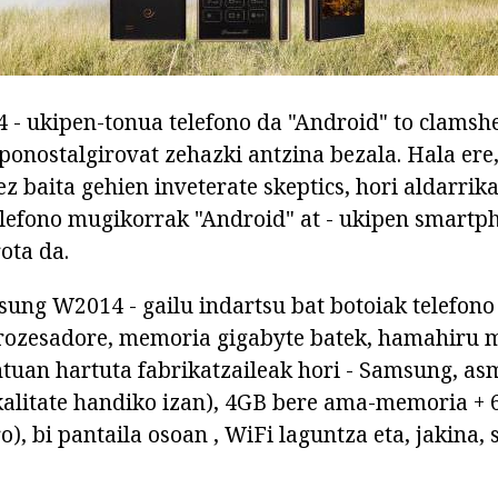
 ukipen-tonua telefono da "Android" to clamshe
ponostalgirovat zehazki antzina bezala. Hala ere
z baita gehien inveterate skeptics, hori aldarrik
elefono mugikorrak "Android" at - ukipen smartp
ota da.
sung W2014 - gailu indartsu bat botoiak telefono
rozesadore, memoria gigabyte batek, hamahiru 
tuan hartuta fabrikatzaileak hori - Samsung, as
kalitate handiko izan), 4GB bere ama-memoria +
o), bi pantaila osoan , WiFi laguntza eta, jakina,