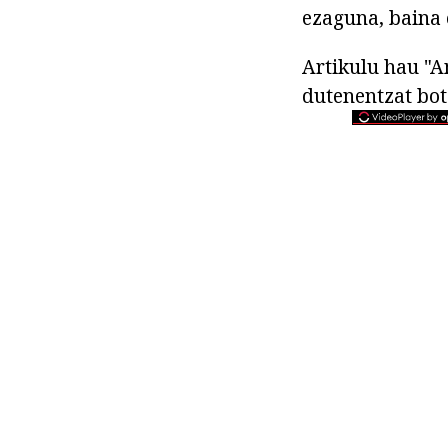
ezaguna, baina 
Artikulu hau "
dutenentzat bot