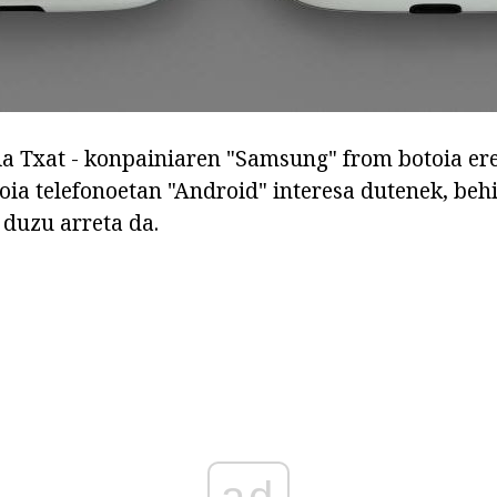
 Txat - konpainiaren "Samsung" from botoia ered
oia telefonoetan "Android" interesa dutenek, beh
duzu arreta da.
ad