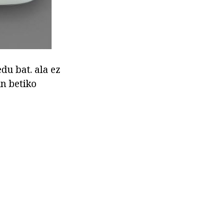
u bat. ala ez
in betiko