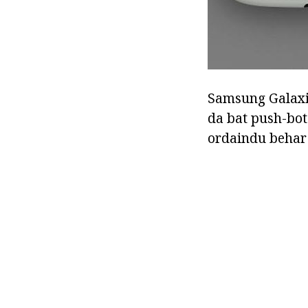
Samsung Galaxia
da bat push-bot
ordaindu behar 