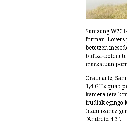
Samsung W2014 -
forman. Lovers 
betetzen mesede
bultza-botoia t
merkatuan porr
Orain arte, Sam
1,4 GHz quad p
kamera (eta kon
irudiak egingo 
(nahi izanez ger
"Android 4.3".