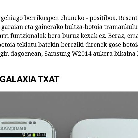
 gehiago berrikuspen ehuneko - positiboa. Resent
 garaian eta gainerako bultza-botoia tramankulu
rri funtzionalak bera buruz kexak ez. Beraz, em
botoia teklatu batekin bereziki direnek gose boto
 egin dagoenean, Samsung W2014 aukera bikaina 
GALAXIA TXAT