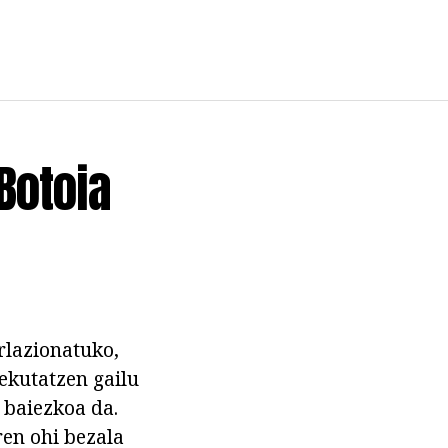
Botoia
rlazionatuko,
xekutatzen gailu
 baiezkoa da.
ren ohi bezala