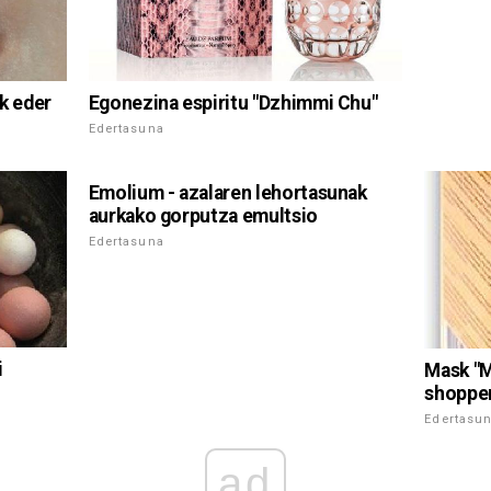
k eder
Egonezina espiritu "Dzhimmi Chu"
Edertasuna
Emolium - azalaren lehortasunak
aurkako gorputza emultsio
Edertasuna
i
Mask "M
shoppe
Edertasu
ad