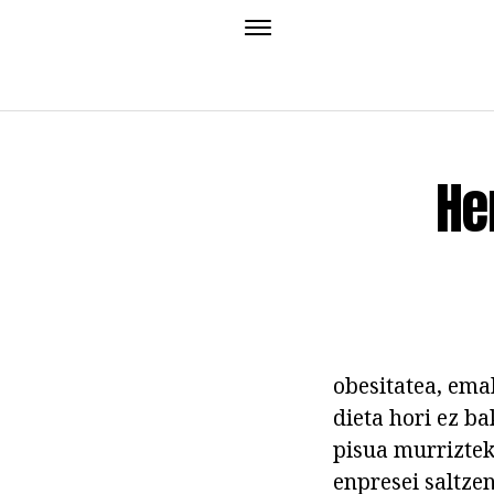
He
obesitatea, ema
dieta hori ez b
pisua murriztek
enpresei saltzen