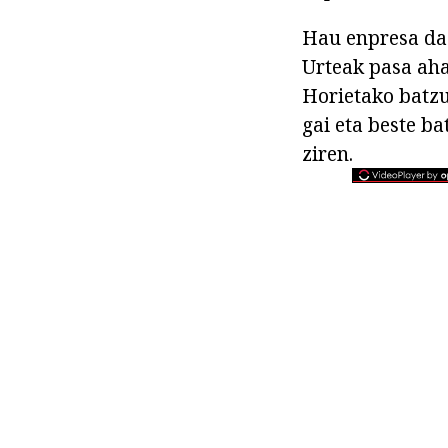
Hau enpresa da 
Urteak pasa ah
Horietako batzu
gai eta beste b
ziren.