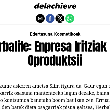
Edertasuna
Kosmetikoak
,
rbalife: Enpresa Iritziak 
Oproduktsii
kume askoren ametsa Slim figura da. Gaur egun 
akarrik osasuna mantentzeko lagun dezake, bain
o kontsumoa benetako boom bat izan zen. Errusi
 den batek dieta osagarriak pisua galtzea, Herbal