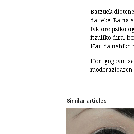
Batzuek diotene
daiteke. Baina 
faktore psikolo
itzuliko dira, 
Hau da nahiko 
Hori gogoan iz
moderazioaren e
Similar articles