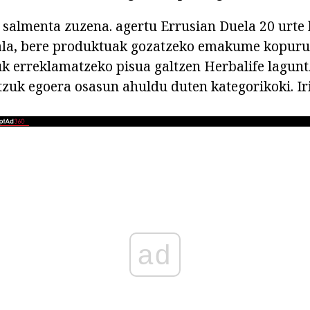
salmenta zuzena. agertu Errusian Duela 20 urte 
ala, bere produktuak gozatzeko emakume kopuru 
k erreklamatzeko pisua galtzen Herbalife lagunt
atzuk egoera osasun ahuldu duten kategorikoki. Ir
ad