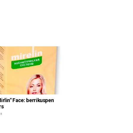
irlin" Face: berrikuspen
rs
na