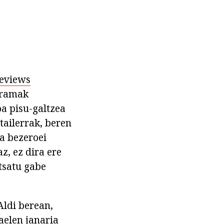
eviews
gramak
oa pisu-galtzea
tailerrak, beren
da bezeroei
z, ez dira ere
tsatu gabe
ldi berean,
aelen janaria