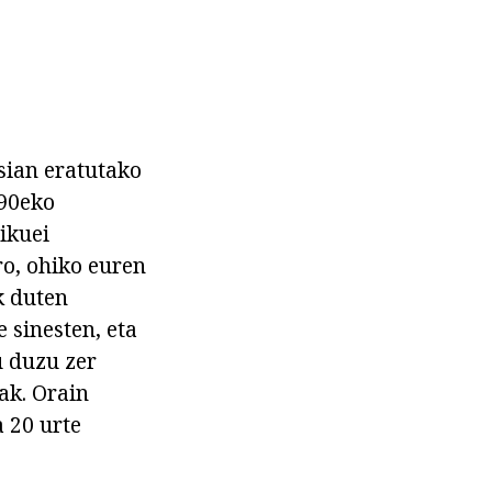
sian eratutako
 90eko
ikuei
ro, ohiko euren
k duten
 sinesten, eta
u duzu zer
uak. Orain
 20 urte