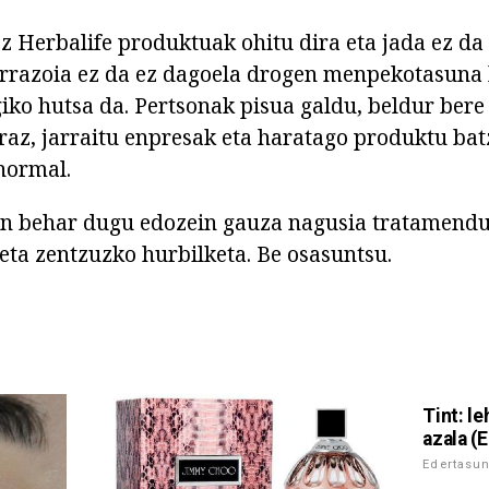
z Herbalife produktuak ohitu dira eta jada ez da
arrazoia ez da ez dagoela drogen menpekotasuna 
giko hutsa da. Pertsonak pisua galdu, beldur bere
beraz, jarraitu enpresak eta haratago produktu ba
normal.
an behar dugu edozein gauza nagusia tratamendu
ta zentzuzko hurbilketa. Be osasuntsu.
Tint: l
azala (
Edertasu