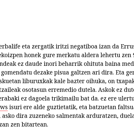
balife eta zergatik iritzi negatiboa izan da Erru
ekoizpen honek gure merkatu aldera lehertu zen
deak ez daude inori beharrik ohituta baina med
gomendatu dezake pisua galtzen ari dira. Eta ge
eskuetan liburuxkak kale bazter oihuka, on txapa
zaileak osotasun erremedio dutela. Askok ez dute
rabaki ez dagoela trikimailu bat da. ez ere ulert
ews
isuri ere alde guztietatik, eta batzuetan falts
, asko dira zuzeneko salmentak arduratzen, duela
zan zen bitartean.