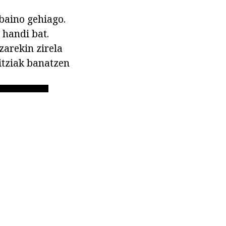
baino gehiago.
handi bat.
zarekin zirela
itziak banatzen