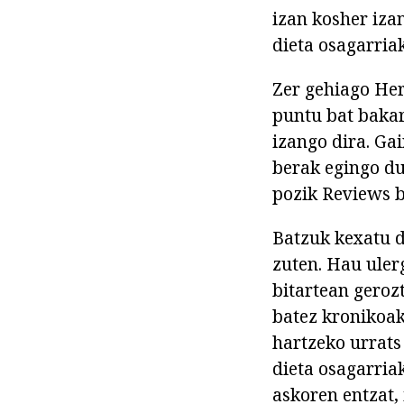
izan kosher iza
dieta osagarriak
Zer gehiago Her
puntu bat bakar
izango dira. Ga
berak egingo du
pozik Reviews b
Batzuk kexatu d
zuten. Hau uler
bitartean geroz
batez kronikoak
hartzeko urrats
dieta osagarria
askoren entzat, 