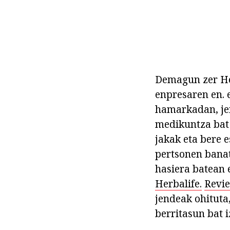
Demagun zer Her
enpresaren en. 
hamarkadan, jen
medikuntza bat 
jakak eta bere 
pertsonen banat
hasiera batean e
Herbalife.
Revi
jendeak ohituta
berritasun bat i