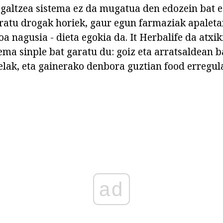
 galtzea sistema ez da mugatua den edozein bat e
atu drogak horiek, gaur egun farmaziak apaletan
oa nagusia - dieta egokia da. It Herbalife da atxik
ma sinple bat garatu du: goiz eta arratsaldean 
elak, eta gainerako denbora guztian food erregula
ad