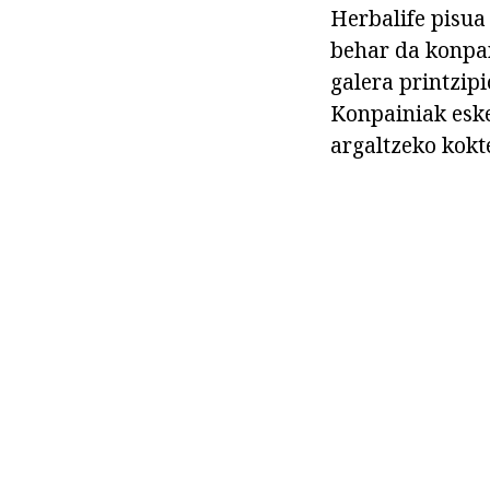
Herbalife pisua
behar da konpar
galera printzipi
Konpainiak eske
argaltzeko kokt