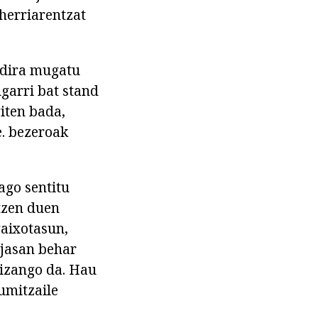
 herriarentzat
 dira mugatu
ugarri bat stand
iten bada,
e. bezeroak
ago sentitu
tzen duen
gaixotasun,
 jasan behar
 izango da. Hau
umitzaile