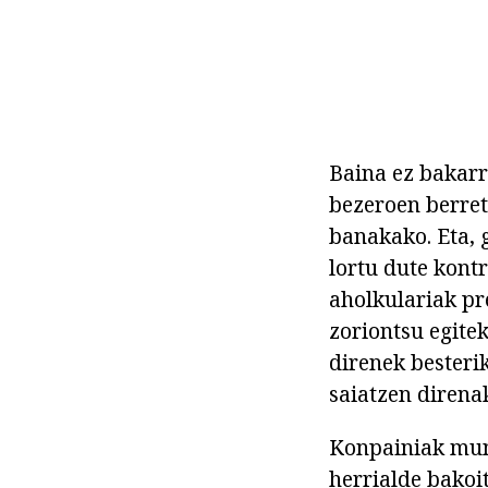
Baina ez bakarr
bezeroen berret
banakako. Eta, g
lortu dute kont
aholkulariak pr
zoriontsu egite
direnek besteri
saiatzen direna
Konpainiak mund
herrialde bakoi