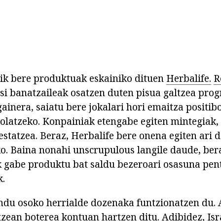
ik bere produktuak eskainiko dituen
Herbalife.
R
si banatzaileak osatzen duten pisua galtzea pro
ainera, saiatu bere jokalari hori emaitza positib
rolatzeko. Konpainiak etengabe egiten mintegiak, 
estatzea. Beraz, Herbalife bere onena egiten ari 
ko. Baina nonahi unscrupulous langile daude, bera
k gabe produktu bat saldu bezeroari osasuna pen
k.
u osoko herrialde dozenaka funtzionatzen du. A
tzean boterea kontuan hartzen ditu. Adibidez, Isr