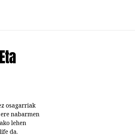
Eta
ez osagarriak
a ere nabarmen
ako lehen
ife da.