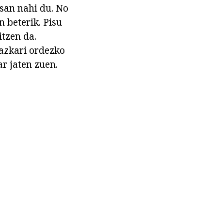
san nahi du. No
 beterik. Pisu
itzen da.
bazkari ordezko
r jaten zuen.