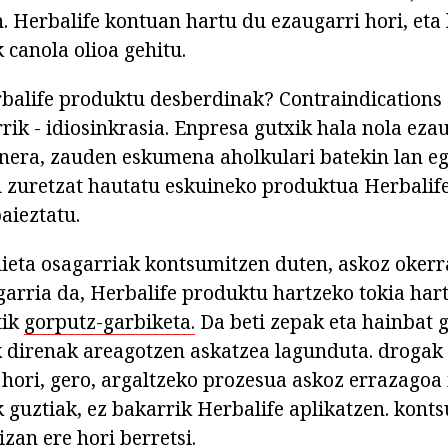
n. Herbalife kontuan hartu du ezaugarri hori, eta
 canola olioa gehitu.
balife produktu desberdinak? Contraindications
rik - idiosinkrasia. Enpresa gutxik hala nola eza
inera, zauden eskumena aholkulari batekin lan eg
 zuretzat hautatu eskuineko produktua Herbalif
aieztatu.
ieta osagarriak kontsumitzen duten, askoz okerr
garria da, Herbalife produktu hartzeko tokia har
tik
gorputz-garbiketa.
Da beti zepak eta hainbat 
 direnak areagotzen askatzea lagunduta. drogak
 hori, gero, argaltzeko prozesua askoz errazagoa
k guztiak, ez bakarrik Herbalife aplikatzen. konts
izan ere hori berretsi.