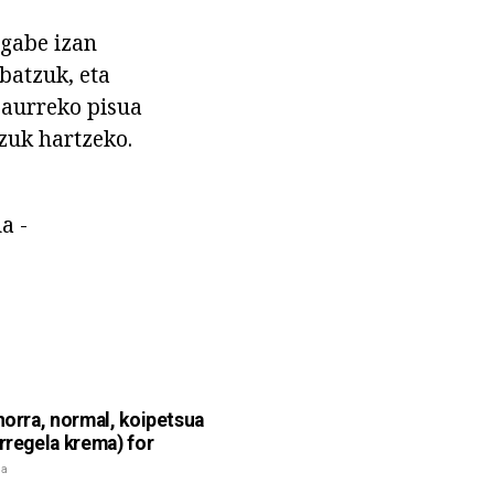
 gabe izan
batzuk, eta
 aurreko pisua
tzuk hartzeko.
a -
ehorra, normal, koipetsua
Erregela krema) for
na