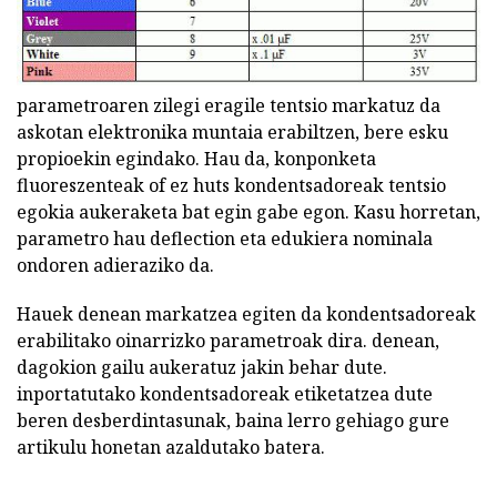
parametroaren zilegi eragile tentsio markatuz da
askotan elektronika muntaia erabiltzen, bere esku
propioekin egindako. Hau da, konponketa
fluoreszenteak of ez huts kondentsadoreak tentsio
egokia aukeraketa bat egin gabe egon. Kasu horretan,
parametro hau deflection eta edukiera nominala
ondoren adieraziko da.
Hauek denean markatzea egiten da kondentsadoreak
erabilitako oinarrizko parametroak dira. denean,
dagokion gailu aukeratuz jakin behar dute.
inportatutako kondentsadoreak etiketatzea dute
beren desberdintasunak, baina lerro gehiago gure
artikulu honetan azaldutako batera.