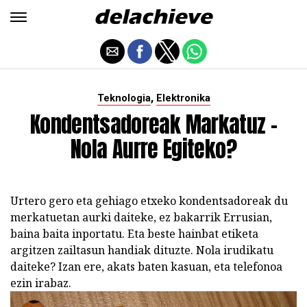
,
Teknologia
Elektronika
Kondentsadoreak Markatuz -
Nola Aurre Egiteko?
Urtero gero eta gehiago etxeko kondentsadoreak du
merkatuetan aurki daiteke, ez bakarrik Errusian,
baina baita inportatu. Eta beste hainbat etiketa
argitzen zailtasun handiak dituzte. Nola irudikatu
daiteke? Izan ere, akats baten kasuan, eta telefonoa
ezin irabaz.