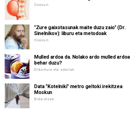
Osasun
"Zure gaixotasunak maite duzu zaio" (Dr.
Sinelnikov): liburu eta metodoak
Osasun
Mulled ardoa da. Nolako ardo mulled ardoa
behar duzu?
Elikadura eta edariak
Data "Kotelniki" metro geltoki irekitzea
Moskun
Bidaiatzea