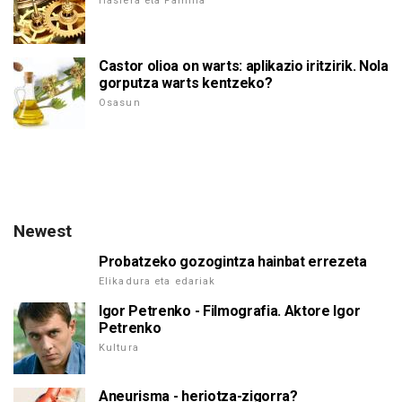
Hasiera eta Familia
Castor olioa on warts: aplikazio iritzirik. Nola
gorputza warts kentzeko?
Osasun
Newest
Probatzeko gozogintza hainbat errezeta
Elikadura eta edariak
Igor Petrenko - Filmografia. Aktore Igor
Petrenko
Kultura
Aneurisma - heriotza-zigorra?