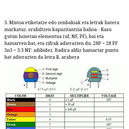
3. Mistoa etiketatze edo zenbakiak eta letrak batera
markatuz. erabiltzen kapazitantzia balioa - Kasu
gutun honetan elementua (uf, NF, PF), bai eta
hamarren bat, eta zifrak adierazten du. 28P = 28 PF
3n3 = 3.3 NF: adibidez. Badira aldiz hamartar puntu
bat adierazten da letra R. arabera