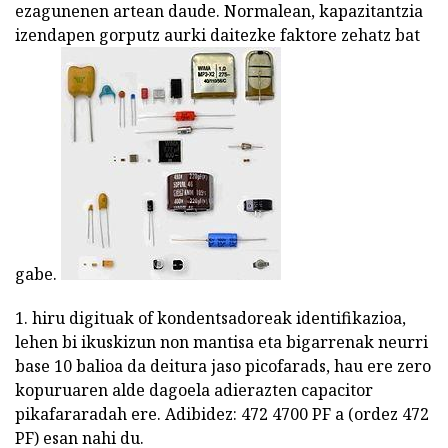
ezagunenen artean daude. Normalean, kapazitantzia
izendapen gorputz aurki daitezke faktore zehatz bat
gabe.
1. hiru digituak of kondentsadoreak identifikazioa,
lehen bi ikuskizun non mantisa eta bigarrenak neurri
base 10 balioa da deitura jaso picofarads, hau ere zero
kopuruaren alde dagoela adierazten capacitor
pikafararadah ere. Adibidez: 472 4700 PF a (ordez 472
PF) esan nahi du.