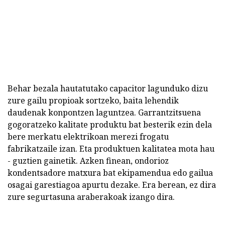
Behar bezala hautatutako capacitor lagunduko dizu
zure gailu propioak sortzeko, baita lehendik
daudenak konpontzen laguntzea. Garrantzitsuena
gogoratzeko kalitate produktu bat besterik ezin dela
bere merkatu elektrikoan merezi frogatu
fabrikatzaile izan. Eta produktuen kalitatea mota hau
- guztien gainetik. Azken finean, ondorioz
kondentsadore matxura bat ekipamendua edo gailua
osagai garestiagoa apurtu dezake. Era berean, ez dira
zure segurtasuna araberakoak izango dira.