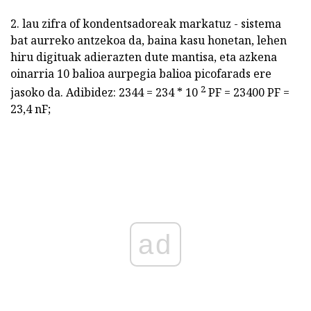
2. lau zifra of kondentsadoreak markatuz - sistema
bat aurreko antzekoa da, baina kasu honetan, lehen
hiru digituak adierazten dute mantisa, eta azkena
oinarria 10 balioa aurpegia balioa picofarads ere
2
jasoko da. Adibidez: 2344 = 234 * 10
PF = 23400 PF =
23,4 nF;
ad