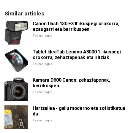
Similar articles
Canon flash 430 EX II: ikuspegi orokorra,
ezaugarri eta berrikuspen
Teknologia
Tablet IdeaTab Lenovo A3000 1: ikuspegi
orokorra, zehaztapenak eta iritziak
Teknologia
Kamara D600 Canon: zehaztapenak,
berrikuspen
Teknologia
Hartzailea - gailu moderno eta sofistikatua
da
Teknologia