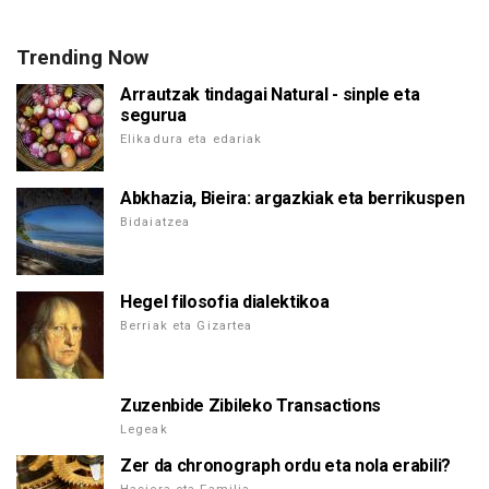
Trending Now
Arrautzak tindagai Natural - sinple eta
segurua
Elikadura eta edariak
Abkhazia, Bieira: argazkiak eta berrikuspen
Bidaiatzea
Hegel filosofia dialektikoa
Berriak eta Gizartea
Zuzenbide Zibileko Transactions
Legeak
Zer da chronograph ordu eta nola erabili?