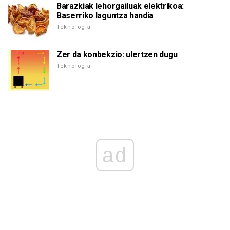
Barazkiak lehorgailuak elektrikoa:
Baserriko laguntza handia
Teknologia
Zer da konbekzio: ulertzen dugu
Teknologia
ad