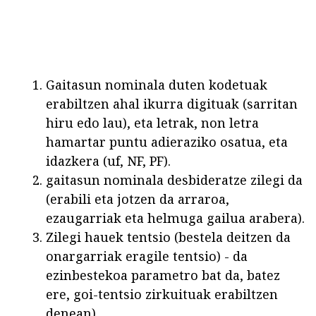
Gaitasun nominala duten kodetuak
erabiltzen ahal ikurra digituak (sarritan
hiru edo lau), eta letrak, non letra
hamartar puntu adieraziko osatua, eta
idazkera (uf, NF, PF).
gaitasun nominala desbideratze zilegi da
(erabili eta jotzen da arraroa,
ezaugarriak eta helmuga gailua arabera).
Zilegi hauek tentsio (bestela deitzen da
onargarriak eragile tentsio) - da
ezinbestekoa parametro bat da, batez
ere, goi-tentsio zirkuituak erabiltzen
denean).