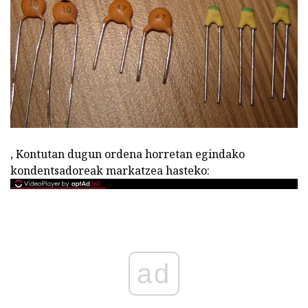
, Kontutan dugun ordena horretan egindako
kondentsadoreak markatzea hasteko:
ad