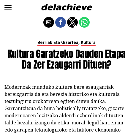
,
Berriak Eta Gizartea
Kultura
Kultura Garatzeko Dauden Etapa
Da Zer Ezaugarri Dituen?
Modernoak munduko kultura bere ezaugarriak
bereizgarria da eta berezia historiko eta kulturala
testuinguru orokorrean egiten duten dauka.
Garrantzitsua da hura holistically tratatzeko, gizarte
modernoaren bizitzako alderdi ezberdinak dituzten
talde bezala, izango da etika, moral, legal harreman
edo garapen teknologikoko eta faktore ekonomiko-