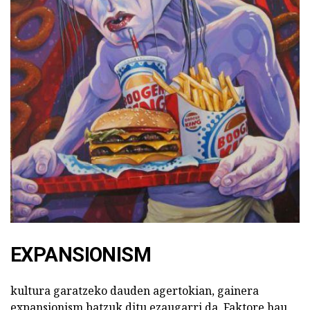
EXPANSIONISM
kultura garatzeko dauden agertokian, gainera
expansionism batzuk ditu ezaugarri da. Faktore hau