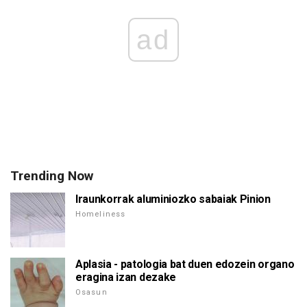
ad
Trending Now
Iraunkorrak aluminiozko sabaiak Pinion
Homeliness
Aplasia - patologia bat duen edozein organo
eragina izan dezake
Osasun