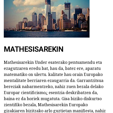
MATHESISAREKIN
Mathesisarekin Under esaterako pentsamendu eta
ezagutzaren eredu bat, hau da, batez ere, aparatu
matematiko on ulertu. kalitate hau orain Europako
mentalitate berriaren ezaugarria da. Garrantzitsua
bereziak nabarmentzeko, nahiz zuen bezala delako
Europar cientificismo¿ esentzia deskribatzen da,
baina ez da horiek mugatuta. Gisa biziko diskurtso
zientifiko bezala, Mathesisarekin Europako
gizakiaren bizitzako arlo guztietan manifiesta, nahiz