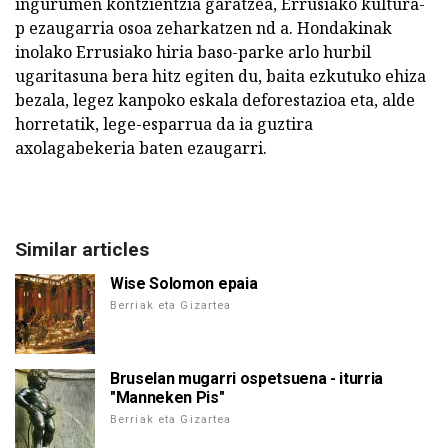
ingurumen kontzientzia garatzea, Errusiako kultura-
p ezaugarria osoa zeharkatzen nd a. Hondakinak
inolako Errusiako hiria baso-parke arlo hurbil
ugaritasuna bera hitz egiten du, baita ezkutuko ehiza
bezala, legez kanpoko eskala deforestazioa eta, alde
horretatik, lege-esparrua da ia guztira
axolagabekeria baten ezaugarri.
Similar articles
Wise Solomon epaia
Berriak eta Gizartea
Bruselan mugarri ospetsuena - iturria
"Manneken Pis"
Berriak eta Gizartea