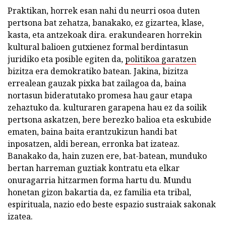
Praktikan, horrek esan nahi du neurri osoa duten
pertsona bat zehatza, banakako, ez gizartea, klase,
kasta, eta antzekoak dira. erakundearen horrekin
kultural balioen gutxienez formal berdintasun
juridiko eta posible egiten da,
politikoa garatzen
bizitza era demokratiko batean. Jakina, bizitza
errealean gauzak pixka bat zailagoa da, baina
nortasun bideratutako promesa hau gaur etapa
zehaztuko da. kulturaren garapena hau ez da soilik
pertsona askatzen, bere berezko balioa eta eskubide
ematen, baina baita erantzukizun handi bat
inposatzen, aldi berean, erronka bat izateaz.
Banakako da, hain zuzen ere, bat-batean, munduko
bertan harreman guztiak kontratu eta elkar
onuragarria hitzarmen forma hartu du. Mundu
honetan gizon bakartia da, ez familia eta tribal,
espirituala, nazio edo beste espazio sustraiak sakonak
izatea.