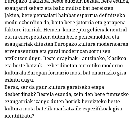
Europako tradizioa, beste edozein bezala, bere estiloa,
ezaugarri zehatz eta balio multzo bat bereizten.
Jakina, bere pentsalari hainbat esparrua definitzeko
modu ezberdina da, baita bere jatorria eta garapena
faktore iturriak. Hemen, kontzeptu gehienak neutral
eta ia errespetatzen duten bere pentsamoldea eta
ezaugarriak dituzten Europako kultura modernoaren
errenazentista eta garai modernoan sortu zen
atxikitzen dugu. Beste eraginak - antzinako, klasikoa
eta beste batzuk - ezberdinetan aurretiko moderno
kulturala Europan formazio mota bat oinarrizko gisa
esleitu dugu.
Beraz, zer da gaur kultura garatzeko etapa
desberdinak? Bestela esanda, zein den bere funtsezko
ezaugarriak izango duten horiek bereizteko beste
kultura mota batetik markatzaile espezifikoak gisa
identifikatu?