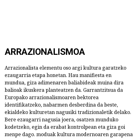
ARRAZIONALISMOA
Arrazionalista elementu oso argi kultura garatzeko
ezaugarria etapa honetan. Hau manifiesta en
mundua, giza adimenaren baliabideak muina dira
balioak ikuskera planteatzen da. Garrantzitsua da
Europako arrazionalismoaren bektorea
identifikatzeko, nabarmen desberdina da beste,
ekialdeko kulturetan nagusiki tradizionaletik delako.
Bere ezaugarri nagusia joera, osatzen munduko
kodetzeko, egin da erabat kontrolpean eta giza goi
menpe dago. moduak kultura modernoaren garapena