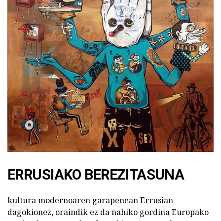
ERRUSIAKO BEREZITASUNA
kultura modernoaren garapenean Errusian
dagokionez, oraindik ez da nahiko gordina Europako