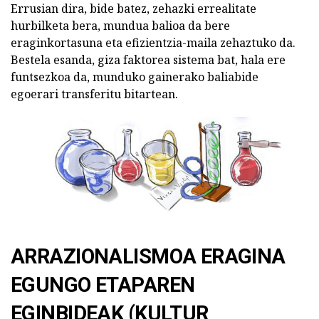
Errusian dira, bide batez, zehazki errealitate
hurbilketa bera, mundua balioa da bere
eraginkortasuna eta efizientzia-maila zehaztuko da.
Bestela esanda, giza faktorea sistema bat, hala ere
funtsezkoa da, munduko gainerako baliabide
egoerari transferitu bitartean.
ARRAZIONALISMOA ERAGINA
EGUNGO ETAPAREN
EGINBIDEAK (KULTUR