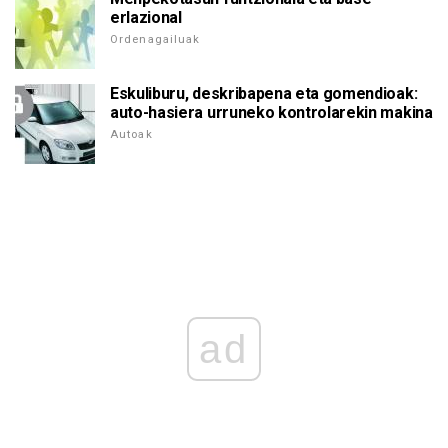
erlazional
Ordenagailuak
Eskuliburu, deskribapena eta gomendioak:
auto-hasiera urruneko kontrolarekin makina
Autoak
ad