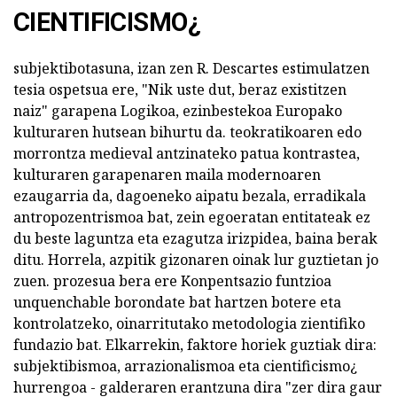
CIENTIFICISMO¿
subjektibotasuna, izan zen R. Descartes estimulatzen
tesia ospetsua ere, "Nik uste dut, beraz existitzen
naiz" garapena Logikoa, ezinbestekoa Europako
kulturaren hutsean bihurtu da. teokratikoaren edo
morrontza medieval antzinateko patua kontrastea,
kulturaren garapenaren maila modernoaren
ezaugarria da, dagoeneko aipatu bezala, erradikala
antropozentrismoa bat, zein egoeratan entitateak ez
du beste laguntza eta ezagutza irizpidea, baina berak
ditu. Horrela, azpitik gizonaren oinak lur guztietan jo
zuen. prozesua bera ere Konpentsazio funtzioa
unquenchable borondate bat hartzen botere eta
kontrolatzeko, oinarritutako metodologia zientifiko
fundazio bat. Elkarrekin, faktore horiek guztiak dira:
subjektibismoa, arrazionalismoa eta cientificismo¿
hurrengoa - galderaren erantzuna dira "zer dira gaur