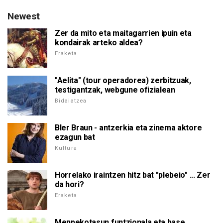
Newest
Zer da mito eta maitagarrien ipuin eta
kondairak arteko aldea?
Eraketa
"Aelita" (tour operadorea) zerbitzuak,
testigantzak, webgune ofizialean
Bidaiatzea
Bler Braun - antzerkia eta zinema aktore
ezagun bat
Kultura
Horrelako iraintzen hitz bat "plebeio" ... Zer
da hori?
Eraketa
Menpekotasun funtzionala eta base