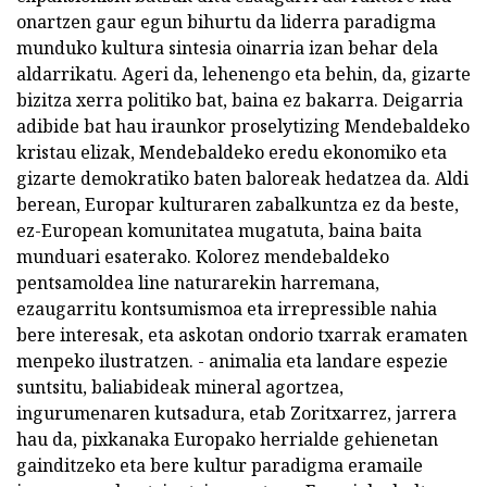
onartzen gaur egun bihurtu da liderra paradigma
munduko kultura sintesia oinarria izan behar dela
aldarrikatu. Ageri da, lehenengo eta behin, da, gizarte
bizitza xerra politiko bat, baina ez bakarra. Deigarria
adibide bat hau iraunkor proselytizing Mendebaldeko
kristau elizak, Mendebaldeko eredu ekonomiko eta
gizarte demokratiko baten baloreak hedatzea da. Aldi
berean, Europar kulturaren zabalkuntza ez da beste,
ez-European komunitatea mugatuta, baina baita
munduari esaterako. Kolorez mendebaldeko
pentsamoldea line naturarekin harremana,
ezaugarritu kontsumismoa eta irrepressible nahia
bere interesak, eta askotan ondorio txarrak eramaten
menpeko ilustratzen. - animalia eta landare espezie
suntsitu, baliabideak mineral agortzea,
ingurumenaren kutsadura, etab Zoritxarrez, jarrera
hau da, pixkanaka Europako herrialde gehienetan
gainditzeko eta bere kultur paradigma eramaile