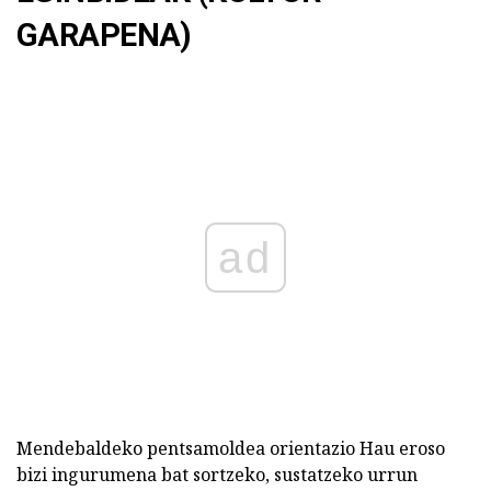
GARAPENA)
ad
Mendebaldeko pentsamoldea orientazio Hau eroso
bizi ingurumena bat sortzeko, sustatzeko urrun