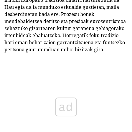
irmoki Europako tradizioa oinarri hartuta zutik da.
Hau egia da ia munduko eskualde guztietan, maila
desberdinetan bada ere. Prozesu honek
mendebaldetzea deritzo eta presioak eurozentrismoa
zehaztuko gizartearen kultur garapena gehiagorako
irtenbideak ebaluatzeko. Horregatik foku tradizio
hori eman behar zaion garrantzitsuena eta funtsezko
pertsona gaur munduan milioi bizitzak gisa.
ad