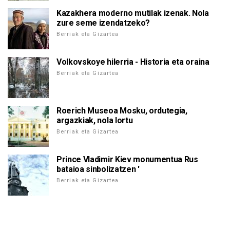
Kazakhera moderno mutilak izenak. Nola
zure seme izendatzeko?
Berriak eta Gizartea
Volkovskoye hilerria - Historia eta oraina
Berriak eta Gizartea
Roerich Museoa Mosku, ordutegia,
argazkiak, nola lortu
Berriak eta Gizartea
Prince Vladimir Kiev monumentua Rus
bataioa sinbolizatzen '
Berriak eta Gizartea