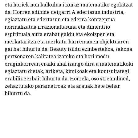
eta horiek non kalkulua itxuraz matematiko egokitzat
da. Horren adibide deigarri A edertasun industria,
egiaztatu eta edertasun eta ederra kontzeptua
normalizatua irrazionaltasuna eta dimentsio
espirituala aura erabat galdu eta ekoizpen eta
merkataritza eta merkatu-harremanen objektuaren
gai bat bihurtu da. Beauty isildu ezinbestekoa, sakona
pertsonaren kalitatea izateko eta hori modu
eraginkorrean eraiki ahal izango dira a matematikoki
egiaztatu dietak, ariketa, kimikoak eta kontsultategi
erabiliz zerbait bihurtu da. Horrela, oso streamlined,
zehaztutako parametroak eta arauak bete behar
bihurtu da.