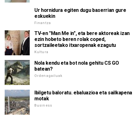
Ur hornidura egiten dugu baserrian gure
eskuekin
Finantza
TV-en "Man Me in", eta bere aktoreak izan
ezin hobeto beren rolak coped,
sortzaileetako itxaropenak ezagutu
Kultura
Nola kendu eta bot nola gehitu CS GO
batean?
Ordenagailuak
Ibilgetu baloratu. ebaluazioa eta sailkapena
motak
Business