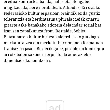
eredua kontrastea bat da, nahiz eta etengabe
mugitzen da, bere norabidean. Adibidez, Errusiako
Federazioko kultur espazioan oraindik ez da guztiz
tolerantzia eta berdintasuna plurala ideiak onartu
gizarte aske banakako edozein dela indar sozial bat
izan zen zapalkuntza from. Bestalde, Sobiet
Batasunaren kultur bizitzan alderdi asko gutxiago
merkaturatzea eta merkatu-harremanen formatuan
trantsizioa jasan. Besterik gabe, posible da kontzeptu
arrotz baten sakonera espirituala adierazteko
dimentsio ekonomikoari.
ad