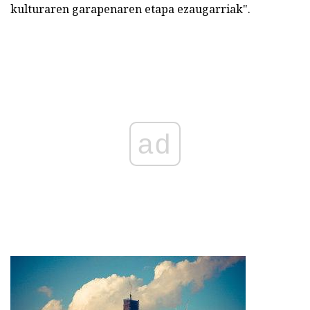
kulturaren garapenaren etapa ezaugarriak".
ad