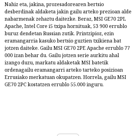
Nahiz eta, jakina, prozesadorearen bertsio
desberdinak aldaketa jakin gailu arteko prezioan alde
nabarmenak zehaztu daitezke. Beraz, MSI GE70 2PL
Apache, Intel Core i5 txipa hornituak, 53 900 errublo
buruz dendetan Russian zutik. Printzipioz, ezin
eramangarria kasuko bertsio guztien txikiena bat
jotzen daiteke. Gailu MSI GE70 2PE Apache errublo 77
000 izan behar du. Gailu jotzen serie aurkitu ahal
izango duzu, markatu aldaketak MSI batetik
ordenagailu eramangarri arteko tarteko posizioan
Errusiako merkatuan okupatzen. Horrela, gailu MSI
GE70 2PC kostatzen errublo 55.000 inguru.