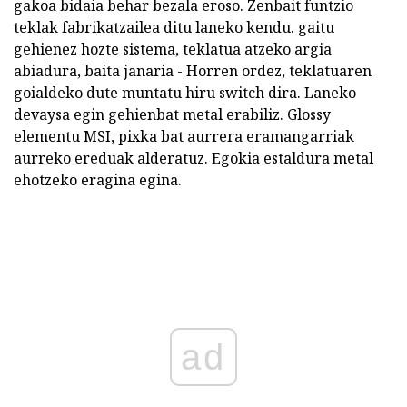
gakoa bidaia behar bezala eroso. Zenbait funtzio
teklak fabrikatzailea ditu laneko kendu. gaitu
gehienez hozte sistema, teklatua atzeko argia
abiadura, baita janaria - Horren ordez, teklatuaren
goialdeko dute muntatu hiru switch dira. Laneko
devaysa egin gehienbat metal erabiliz. Glossy
elementu MSI, pixka bat aurrera eramangarriak
aurreko ereduak alderatuz. Egokia estaldura metal
ehotzeko eragina egina.
ad