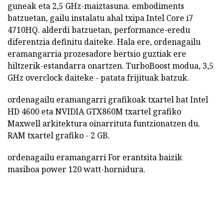
guneak eta 2,5 GHz-maiztasuna. embodiments
batzuetan, gailu instalatu ahal txipa Intel Core i7
4710HQ. alderdi batzuetan, performance-eredu
diferentzia definitu daiteke. Hala ere, ordenagailu
eramangarria prozesadore bertsio guztiak ere
hiltzerik-estandarra onartzen. TurboBoost modua, 3,5
GHz overclock daiteke - patata frijituak batzuk.
ordenagailu eramangarri grafikoak txartel bat Intel
HD 4600 eta NVIDIA GTX860M txartel grafiko
Maxwell arkitektura oinarrituta funtzionatzen du.
RAM txartel grafiko - 2 GB.
ordenagailu eramangarri For erantsita baizik
masiboa power 120 watt-hornidura.