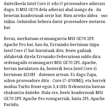
daitezkeela Intel Core i5 edo i7 prozesadore adierazi
dugu. It MSI GE70 dela adierazi ahal izango da - da
benetan koadernoak serie bat. Bien arteko aldea - oso
txikia. Gehienbat behera dator prozesadore motaren
bat.
Beraz, merkatuan eramangarria MSI GE70 2PE
Apache Pro bat, hau da, Errusiako bertsioan txipa
Intel Core i7 bat hornituak ditu. Beste gailuak
aldaketak direla Errusiako Federazioan saldu dira.
ordenagailu eramangarri MSI GE70 2PL Apache,
bertan instalatzen da, besterik bera Intel Core i5
bertsioan 4210H - dutenen artean. Ez dago Zopa,
azken prozesadore ditu - Core i7-4700MQ, eta horrek
modua Turbo Boost egon 3,4 GHz frekuentzia batean
ebakuntza daiteke. Hala ere, beste koadernoak MSI
GE70 2PE Apache Pro ezaugarriak, baita 2PL Apache
Partidu.