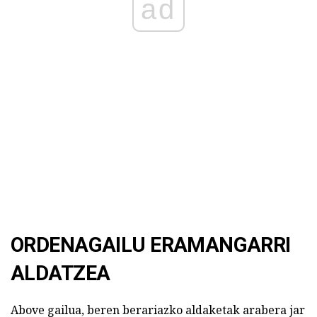
ad
ORDENAGAILU ERAMANGARRI
ALDATZEA
Above gailua, beren berariazko aldaketak arabera jar