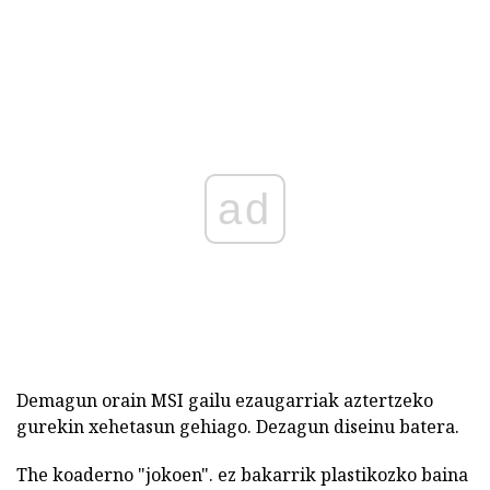
ad
Demagun orain MSI gailu ezaugarriak aztertzeko
gurekin xehetasun gehiago. Dezagun diseinu batera.
The koaderno "jokoen". ez bakarrik plastikozko baina