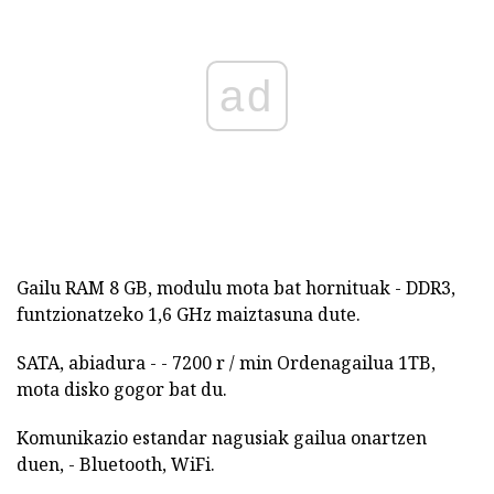
ad
Gailu RAM 8 GB, modulu mota bat hornituak - DDR3,
funtzionatzeko 1,6 GHz maiztasuna dute.
SATA, abiadura - - 7200 r / min Ordenagailua 1TB,
mota disko gogor bat du.
Komunikazio estandar nagusiak gailua onartzen
duen, - Bluetooth, WiFi.