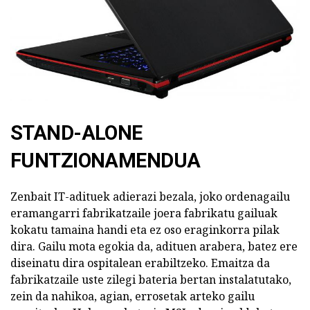
STAND-ALONE
FUNTZIONAMENDUA
Zenbait IT-adituek adierazi bezala, joko ordenagailu
eramangarri fabrikatzaile joera fabrikatu gailuak
kokatu tamaina handi eta ez oso eraginkorra pilak
dira. Gailu mota egokia da, adituen arabera, batez ere
diseinatu dira ospitalean erabiltzeko. Emaitza da
fabrikatzaile uste zilegi bateria bertan instalatutako,
zein da nahikoa, agian, errosetak arteko gailu