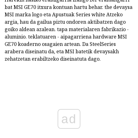
bat MSI GE70 itxura kontuan hartu behar. the devaysa
MSI marka logo eta Apustuak Series white Atzeko
argia, hau da gailua piztu ondoren aktibatzen dago
goiko aldean azalean. tapa materialaren fabrikazio -
aluminio. teklatuaren - aipagarriena hardware MSI
GE70 koaderno osagaien artean. Da SteelSeries
arabera diseinatu da, eta MSI batetik devaysakh
zehatzetan erabiltzeko diseinatuta dago.
ad