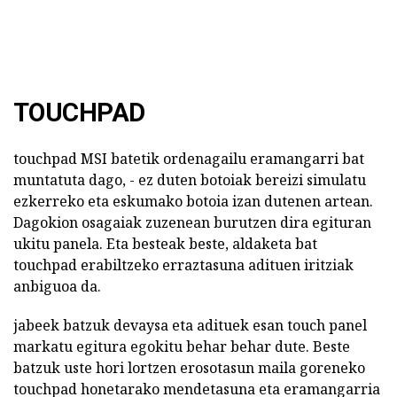
TOUCHPAD
touchpad MSI batetik ordenagailu eramangarri bat
muntatuta dago, - ez duten botoiak bereizi simulatu
ezkerreko eta eskumako botoia izan dutenen artean.
Dagokion osagaiak zuzenean burutzen dira egituran
ukitu panela. Eta besteak beste, aldaketa bat
touchpad erabiltzeko erraztasuna adituen iritziak
anbiguoa da.
jabeek batzuk devaysa eta adituek esan touch panel
markatu egitura egokitu behar behar dute. Beste
batzuk uste hori lortzen erosotasun maila goreneko
touchpad honetarako mendetasuna eta eramangarria