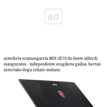
ad
azterketa eramangarria MSI GE70 du beste alderdi
esanguratsu - independente eragiketa gailua. bertan
aztertuko dugu zehatz-mehatz.