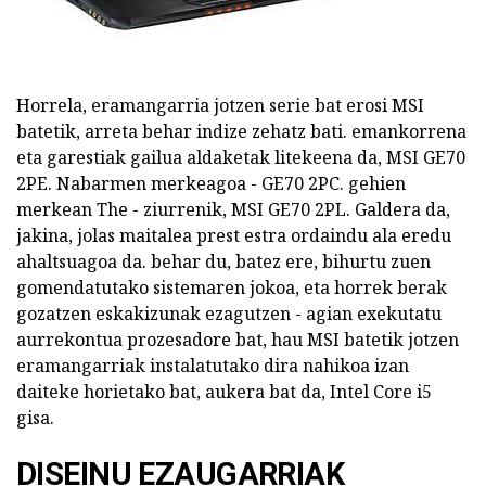
Horrela, eramangarria jotzen serie bat erosi MSI
batetik, arreta behar indize zehatz bati. emankorrena
eta garestiak gailua aldaketak litekeena da, MSI GE70
2PE. Nabarmen merkeagoa - GE70 2PC. gehien
merkean The - ziurrenik, MSI GE70 2PL. Galdera da,
jakina, jolas maitalea prest estra ordaindu ala eredu
ahaltsuagoa da. behar du, batez ere, bihurtu zuen
gomendatutako sistemaren jokoa, eta horrek berak
gozatzen eskakizunak ezagutzen - agian exekutatu
aurrekontua prozesadore bat, hau MSI batetik jotzen
eramangarriak instalatutako dira nahikoa izan
daiteke horietako bat, aukera bat da, Intel Core i5
gisa.
DISEINU EZAUGARRIAK