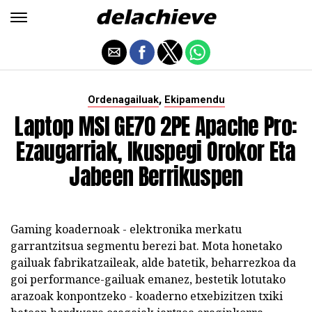
,
Ordenagailuak
Ekipamendu
Laptop MSI GE70 2PE Apache Pro:
Ezaugarriak, Ikuspegi Orokor Eta
Jabeen Berrikuspen
Gaming koadernoak - elektronika merkatu
garrantzitsua segmentu berezi bat. Mota honetako
gailuak fabrikatzaileak, alde batetik, beharrezkoa da
goi performance-gailuak emanez, bestetik lotutako
arazoak konpontzeko - koaderno etxebizitzen txiki