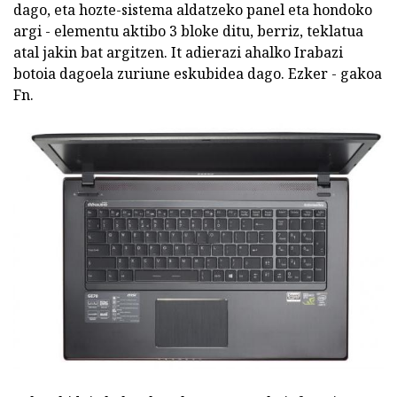
dago, eta hozte-sistema aldatzeko panel eta hondoko
argi - elementu aktibo 3 bloke ditu, berriz, teklatua
atal jakin bat argitzen. It adierazi ahalko Irabazi
botoia dagoela zuriune eskubidea dago. Ezker - gakoa
Fn.