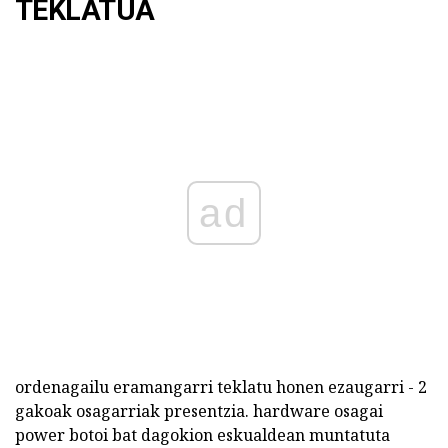
TEKLATUA
ad
ordenagailu eramangarri teklatu honen ezaugarri - 2
gakoak osagarriak presentzia. hardware osagai
power botoi bat dagokion eskualdean muntatuta