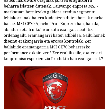
batean hardware osagaiak jartzea eraginkorra
beharra islatzen dutenak. Taiwango enpresa MSI -
merkatuan hornitzeko galdera eredua segmentu
lehiakorrenak batera kudeatzen duten horiek marka
barne. MSI GE70 Apache Pro - Enpresa hau, hau da,
abiadura eta trinkotasun ditu ezaugarri batetik
ordenagailu eramangarri baten adibidea. Gailu honek
diseinu erakargarria eta erosoa kontrolak. Zer
baliabide eramangarria MSI GE70 beharrezko
performance eskaintzen? Zer erabiltzaile, esaten ari
konpromiso esperientzia Produktu hau ezaugarriek?