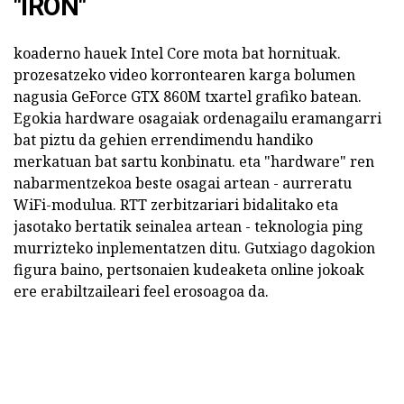
"IRON"
koaderno hauek Intel Core mota bat hornituak.
prozesatzeko video korrontearen karga bolumen
nagusia GeForce GTX 860M txartel grafiko batean.
Egokia hardware osagaiak ordenagailu eramangarri
bat piztu da gehien errendimendu handiko
merkatuan bat sartu konbinatu. eta "hardware" ren
nabarmentzekoa beste osagai artean - aurreratu
WiFi-modulua. RTT zerbitzariari bidalitako eta
jasotako bertatik seinalea artean - teknologia ping
murrizteko inplementatzen ditu. Gutxiago dagokion
figura baino, pertsonaien kudeaketa online jokoak
ere erabiltzaileari feel erosoagoa da.