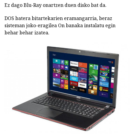
Ez dago Blu-Ray onartzen duen disko bat da.
DOS batera bitartekarien eramangarria, beraz
sisteman joko-eragilea On banaka instalatu egin
behar behar izatea.