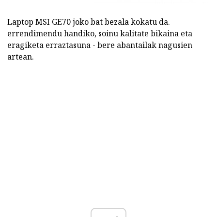
Laptop MSI GE70 joko bat bezala kokatu da.
errendimendu handiko, soinu kalitate bikaina eta
eragiketa erraztasuna - bere abantailak nagusien
artean.