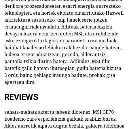
denbora prozesadoreetan ezarri energia aurrezteko
teknologien, eta horiek ekoiztu oinarritutako Haswell
arkitektura sustatzeko. txip hauek serie jotzen
eramangarriak instalatu. Adituak bateria bizitza
devaysa luzera neurtzen duten MSI, eta erabiltzaile
asko ezaugarritu dagokion parametro oso moduak
hainbat koaderno lehiakorrak bezala - sinple batean,
bideoa erreproduzitzean, goi edo, alderantziz,
pantaila txikia distira batera. Adibidez, MSI film
batetik gailu batean ikuspegian, gailu bateria bizitza
3 ordu baino gehiago iraungo badute, probak gisa
agertzen dira.
REVIEWS
zehatz-mehatz aztertu jabeek diotenez, MSI GE70
koaderno zure esperientzia gailuak erabiliz buruz.
Aldez aurretik aipatu dugun bezala, galdera telefonoa