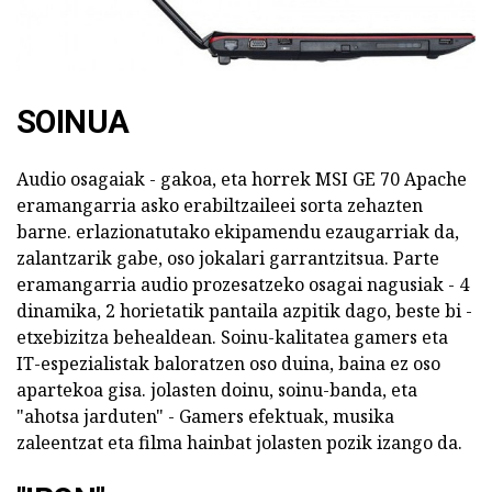
SOINUA
Audio osagaiak - gakoa, eta horrek MSI GE 70 Apache
eramangarria asko erabiltzaileei sorta zehazten
barne. erlazionatutako ekipamendu ezaugarriak da,
zalantzarik gabe, oso jokalari garrantzitsua. Parte
eramangarria audio prozesatzeko osagai nagusiak - 4
dinamika, 2 horietatik pantaila azpitik dago, beste bi -
etxebizitza behealdean. Soinu-kalitatea gamers eta
IT-espezialistak baloratzen oso duina, baina ez oso
apartekoa gisa. jolasten doinu, soinu-banda, eta
"ahotsa jarduten" - Gamers efektuak, musika
zaleentzat eta filma hainbat jolasten pozik izango da.