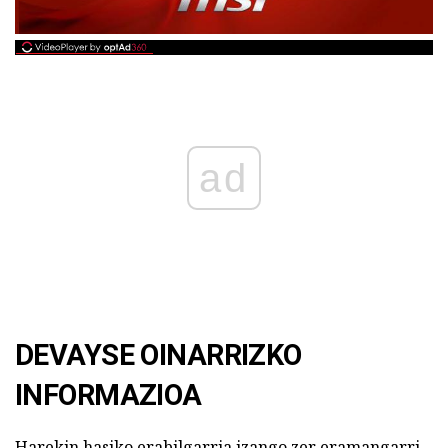
ad
DEVAYSE OINARRIZKO
INFORMAZIOA
Harekin hasiko erabilgarria izango zer eramangarri