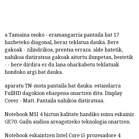
a Tamaina osoko - eramangarria pantaila bat 17
hazbeteko diagonal, beraz teklatua dauka. Bere
gakoak - zilindrikoa, prentsa erraza. alde batetik,
nahikoa distiratsua gakoak aitortu ilunpetan, bestetik
- - bere dirdira ez du lana oharkabetu teklatuak
hondoko argi bat dauka.
aparatu TN-mota pantaila bat dauka. estandarra
FullHD dagokion ebazpena onartzen ditu. Display
Cover - Matt. Pantaila nahikoa distiratsua.
Notebook MSI 4 hiztun kalitate handiko soinu eskainiz
GE70. Gailu audioa areagotzeko teknologia onartzen.
Notebook eskaintzen Intel Core i5 prozesadore 4