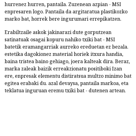
hurrenez hurren, pantaila. Zuzenean azpian - MSI
enpresaren logo. Pantaila da argitaratua plastikozko
marko bat, horrek bere ingurumari errepikatzen.
Erabiltzaile askok jakinarazi dute gorputzean
satinatuak osagai kopuru nahiko txiki bat - MSI
batetik eramangarriak aurreko ereduetan ez bezala.
estetika dagokionez material horiek itxura handia,
baina tristea baino gehiago, joera kalteak dira. Beraz,
marka zaleak baizik erreakzionatu positiboki Izan
ere, enpresak elementu distiratsua multzo minimo bat
egitea erabaki du. azal devaysa, pantaila markoa, eta
teklatua inguruan eremu txiki bat - dutenen artean.