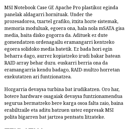
MSI Notebook Case GE Apache Pro plastikoz eginda
panelak aldagarri hornituak. Under the
prozesadorea, txartel grafiko, itxita hozte sistemak,
memoria moduluak, egoera ona, hala nola mSATA gisa
media, baita disko gogorra da. Adituek ez dute
gomendatzen ordenagailu eramangarri kentzeko
egoera solidoko media batetik. Ez bada hori egin
beharra dago, aurrez kopiatzeko irudi bakar batean
RAID array behar duzu. euskarri berria ona da
eramangarria kendu badago, RAID-multzo horretan
exekutatzen ari funtzionatzea.
Hozgarria devaysa turbina bat irudikatzen. Oro har,
botere hardware osagaiak devaysa funtzionamendua
segurua bermatzeko bere karga osoa falta zaio, baina
erabiltzaile eta aditu batzuen ustez enpresak MSI
polita bigarren bat jartzea pentsatu litzateke.