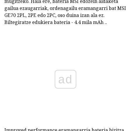
mugitzeko. Hala ere, bateria MSI edozein aldaketa
gailua ezaugarriak, ordenagailu eramangarri bat MSI
GE70 2PL, 2PE edo 2PC, oso duina izan ala ez.
Biltegiratze edukiera bateria - 4.4 mila mAh ..
ad
Improved performance eramangarria bateria bizitza