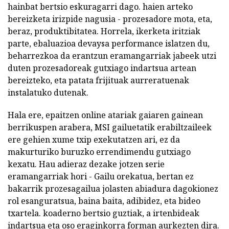
hainbat bertsio eskuragarri dago. haien arteko
bereizketa irizpide nagusia - prozesadore mota, eta,
beraz, produktibitatea. Horrela, ikerketa iritziak
parte, ebaluazioa devaysa performance islatzen du,
beharrezkoa da erantzun eramangarriak jabeek utzi
duten prozesadoreak gutxiago indartsua artean
bereizteko, eta patata frijituak aurreratuenak
instalatuko dutenak.
Hala ere, epaitzen online atariak gaiaren gainean
berrikuspen arabera, MSI gailuetatik erabiltzaileek
ere gehien xume txip exekutatzen ari, ez da
makurturiko buruzko errendimendu gutxiago
kexatu. Hau adieraz dezake jotzen serie
eramangarriak hori - Gailu orekatua, bertan ez
bakarrik prozesagailua jolasten abiadura dagokionez
rol esanguratsua, baina baita, adibidez, eta bideo
txartela. koaderno bertsio guztiak, a irtenbideak
indartsua eta oso eraginkorra forman aurkezten dira.