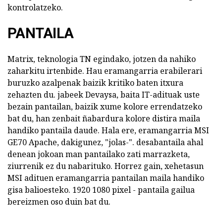
kontrolatzeko.
PANTAILA
Matrix, teknologia TN egindako, jotzen da nahiko
zaharkitu irtenbide. Hau eramangarria erabilerari
buruzko azalpenak baizik kritiko baten itxura
zehazten du. jabeek Devaysa, baita IT-adituak uste
bezain pantailan, baizik xume kolore errendatzeko
bat du, han zenbait ñabardura kolore distira maila
handiko pantaila daude. Hala ere, eramangarria MSI
GE70 Apache, dakigunez, "jolas-". desabantaila ahal
denean jokoan man pantailako zati marrazketa,
ziurrenik ez du nabarituko. Horrez gain, xehetasun
MSI adituen eramangarria pantailan maila handiko
gisa balioesteko. 1920 1080 pixel - pantaila gailua
bereizmen oso duin bat du.