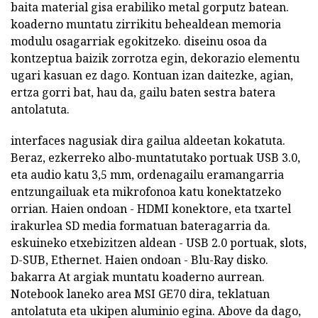
baita material gisa erabiliko metal gorputz batean.
koaderno muntatu zirrikitu behealdean memoria
modulu osagarriak egokitzeko. diseinu osoa da
kontzeptua baizik zorrotza egin, dekorazio elementu
ugari kasuan ez dago. Kontuan izan daitezke, agian,
ertza gorri bat, hau da, gailu baten sestra batera
antolatuta.
interfaces nagusiak dira gailua aldeetan kokatuta.
Beraz, ezkerreko albo-muntatutako portuak USB 3.0,
eta audio katu 3,5 mm, ordenagailu eramangarria
entzungailuak eta mikrofonoa katu konektatzeko
orrian. Haien ondoan - HDMI konektore, eta txartel
irakurlea SD media formatuan bateragarria da.
eskuineko etxebizitzen aldean - USB 2.0 portuak, slots,
D-SUB, Ethernet. Haien ondoan - Blu-Ray disko.
bakarra At argiak muntatu koaderno aurrean.
Notebook laneko area MSI GE70 dira, teklatuan
antolatuta eta ukipen aluminio egina. Above da dago,