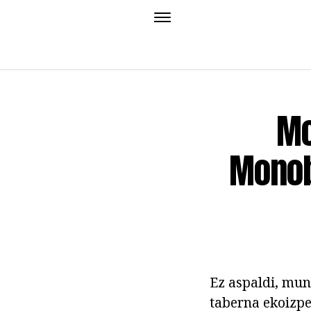
Mo
Monob
Ez aspaldi, mu
taberna ekoizpe