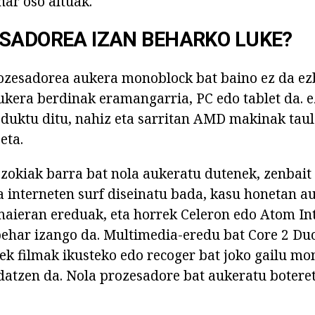
ar oso altuak.
SADOREA IZAN BEHARKO LUKE?
ozesadorea aukera monoblock bat baino ez da ez
kera berdinak eramangarria, PC edo tablet da. 
oduktu ditu, nahiz eta sarritan AMD makinak tau
eta.
zokiak barra bat nola aukeratu dutenek, zenbai
a interneten surf diseinatu bada, kasu honetan a
maieran ereduak, eta horrek Celeron edo Atom In
behar izango da. Multimedia-eredu bat Core 2 Du
ek filmak ikusteko edo recoger bat joko gailu mon
tzen da. Nola prozesadore bat aukeratu boteret