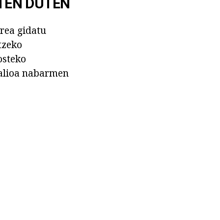
TEN DUTEN
erea gidatu
tzeko
osteko
balioa nabarmen