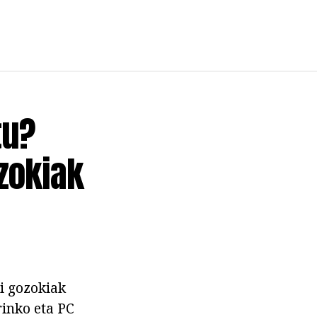
tu?
zokiak
i gozokiak
rinko eta PC