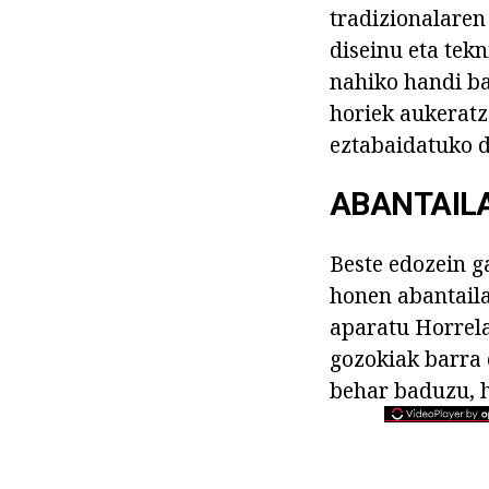
tradizionalaren 
diseinu eta tek
nahiko handi ba
horiek aukeratz
eztabaidatuko d
ABANTAIL
Beste edozein g
honen abantaila
aparatu Horrela
gozokiak barra 
behar baduzu, 