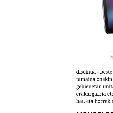
diseinua - best
tamaina onekin 
gehienetan unit
erakargarria et
bat, eta horrek