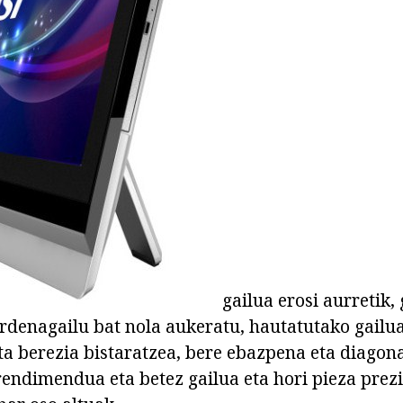
gailua erosi aurretik
denagailu bat nola aukeratu, hautatutako gailua
ta berezia bistaratzea, bere ebazpena eta diagona
rendimendua eta betez gailua eta hori pieza prez