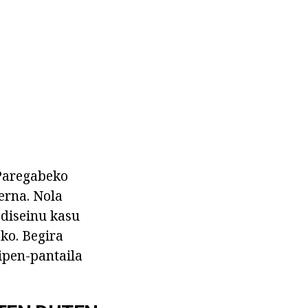
aregabeko
erna. Nola
 diseinu kasu
ko. Begira
kipen-pantaila