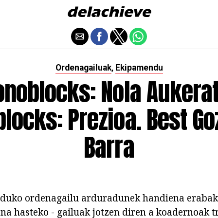
Ordenagailuak
Ekipamendu
,
noblocks: Nola Aukera
locks: Prezioa. Best Go
Barra
nduko ordenagailu arduradunek handiena erabak
na hasteko - gailuak jotzen diren a koadernoak t