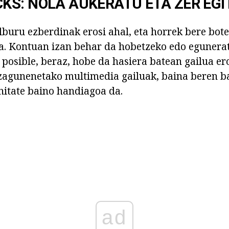
S: NOLA AUKERATU ETA ZER EGI
lburu ezberdinak erosi ahal, eta horrek bere bot
a. Kontuan izan behar da hobetzeko edo egunera
posible, beraz, hobe da hasiera batean gailua er
ezagunenetako multimedia gailuak, baina beren 
nitate baino handiagoa da.
ad