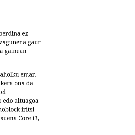
berdina ez
ezagunena gaur
la gainean
t aholku eman
ukera ona da
tel
o edo altuagoa
oblock iritsi
suena Core i3,