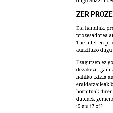
dugu ahaztu beh
ZER PROZE
Eta handiak, pr
prozesadorea au
The Intel-en pr
aurkituko dugu 
Ezagutzen ez go
dezakezu. gailu
nahiko txikia a
eraldatzaileak 
hornituak diren
dutenek gomenda
i5 eta i7 of?