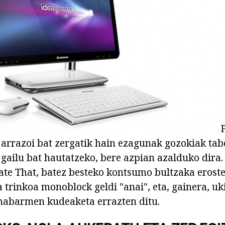
P
e arrazoi bat zergatik hain ezagunak gozokiak tab
gailu bat hautatzeko, bere azpian azalduko dira.
ate That, batez besteko kontsumo bultzaka eroste
a trinkoa monoblock geldi "anai", eta, gainera, u
 nabarmen kudeaketa errazten ditu.