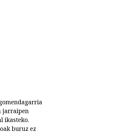
, gomendagarria
 jarraipen
l ikasteko.
ioak buruz ez