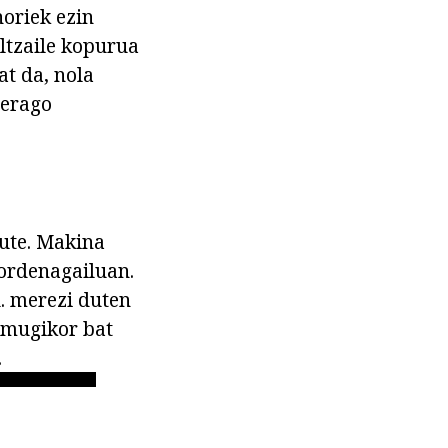
horiek ezin
ltzaile kopurua
at da, nola
rerago
dute. Makina
 ordenagailuan.
u. merezi duten
 mugikor bat
.