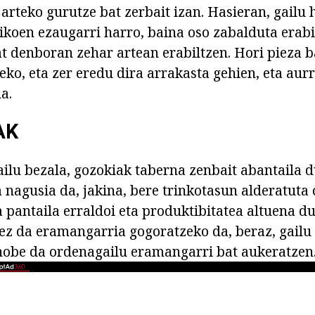
arteko gurutze bat zerbait izan. Hasieran, gailu 
nikoen ezaugarri harro, baina oso zabalduta erabi
t denboran zehar artean erabiltzen. Hori pieza b
eko, eta zer eredu dira arrakasta gehien, eta aur
a.
AK
ailu bezala, gozokiak taberna zenbait abantaila 
 nagusia da, jakina, bere trinkotasun alderatuta
 pantaila erraldoi eta produktibitatea altuena d
ez da eramangarria gogoratzeko da, beraz, gailu
hobe da ordenagailu eramangarri bat aukeratzen