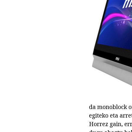
da monoblock or
egiteko eta arre
Horrez gain, er