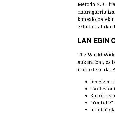
Metodo №3 - ira
onuragarria iza
konexio bateki
eztabaidatuko d
LAN EGIN 
The World Wide 
aukera bat, ez 
irabazteko da. 
idatziz art
Hautestont
Korrika sa
"Youtube" 
hainbat ek