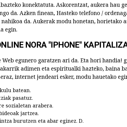
bazteko konektatuta. Askorentzat, aukera hau g
ngo da. Azken finean, Hasteko telefono / ordenaga
n nahikoa da. Aukerak modu honetan, horietako 
a egin.
ONLINE NORA "IPHONE" KAPITALIZ
Web egunero garatzen ari da. Eta hori handia! g
bakarrik adimen eta espiritualki hazteko, baina b
Beraz, internet jendeari esker, modu hauetako egi
ikulu batean.
ziak pasatuz.
re sozialetan arabera.
bideoak jartzea.
intza burutzen eta abar eginez. D.