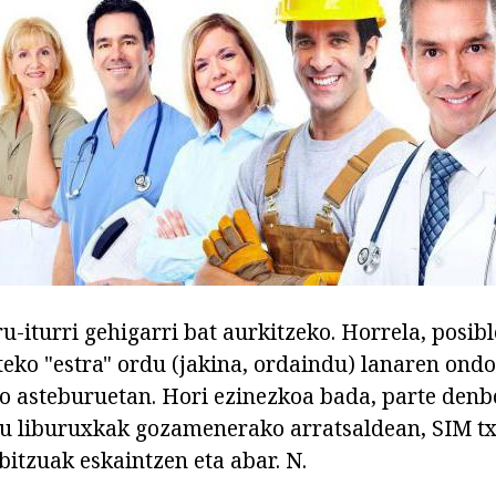
u-iturri gehigarri bat aurkitzeko. Horrela, posib
iteko "estra" ordu (jakina, ordaindu) lanaren ondo
o asteburuetan. Hori ezinezkoa bada, parte denb
u liburuxkak gozamenerako arratsaldean, SIM txa
bitzuak eskaintzen eta abar. N.