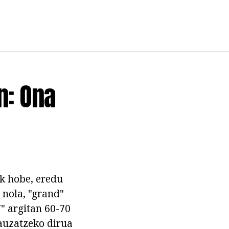
n: Ona
ik hobe, eredu
 nola, "grand"
" argitan 60-70
auzatzeko dirua