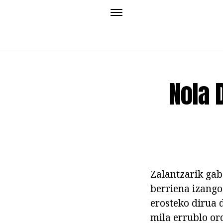
Nola 
Zalantzarik gab
berriena izango 
erosteko dirua 
mila errublo or