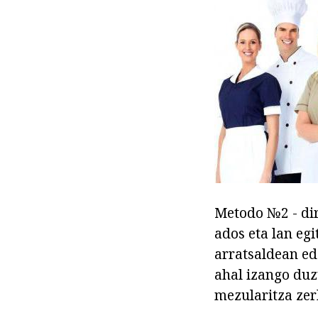
Metodo №2 - dir
ados eta lan eg
arratsaldean ed
ahal izango duz
mezularitza zer