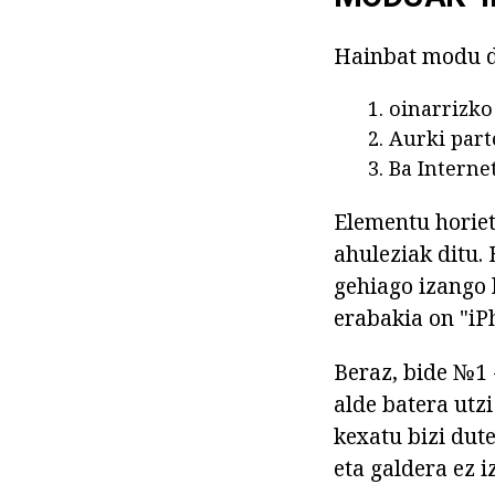
Hainbat modu d
oinarrizko 
Aurki part
Ba Interne
Elementu horiet
ahuleziak ditu.
gehiago izango 
erabakia on "iP
Beraz, bide №1 
alde batera utz
kexatu bizi dut
eta galdera ez i