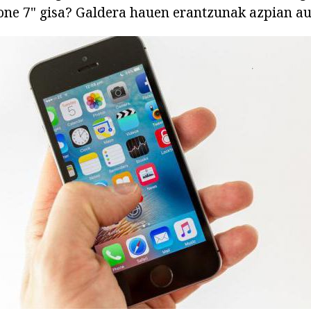
one 7" gisa? Galdera hauen erantzunak azpian aur