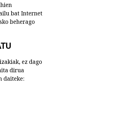
ehien
ilu bat Internet
asko beherago
ATU
izakiak, ez dago
aita dirua
n daiteke: