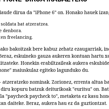
aude dirua da "iPhone 6" on. Honako hauek izang
soldata bat atzeratzea.
e denbora.
ten freelancing.
ako bakoitzak bere kabuz zehatz ezaugarriak, i
 Beraz, eskuineko gauza aukeren kontuan hartu 
litzateke. Honekin erabiltzaileak aukera eskubid
hone" maiuskulaz egiteko lagunduko du.
- atzeratzeko nominak. Zorionez, errenta altua b
i diru kopuru batzuk deiturikoak "euritsu" on. Ba
ela "paycheck paycheck to", metaketa ez kasu hon
zan daiteke. Beraz, aukera hau ez da guztiontzat.