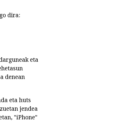
o dira:
ndarguneak eta
xehetasun
ea denean
ada eta huts
tzuetan jendea
etan, "iPhone"