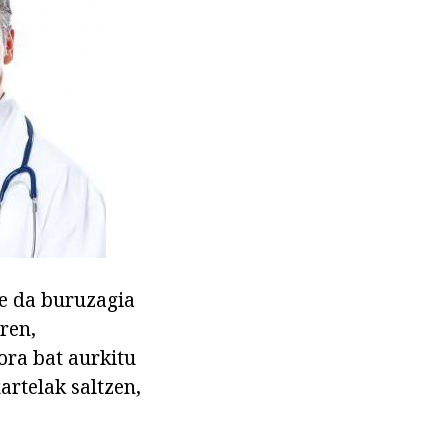
le da buruzagia
ren,
ora bat aurkitu
rtelak saltzen,