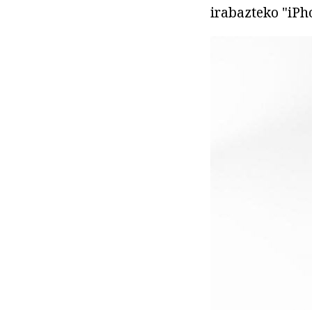
irabazteko "iPh