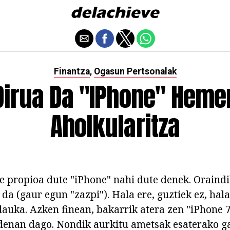
Finantza
Ogasun Pertsonalak
,
Dirua Da "iPhone" Heme
Aholkularitza
e propioa dute "iPhone" nahi dute denek. Oraind
da (gaur egun "zazpi"). Hala ere, guztiek ez, hala
dauka. Azken finean, bakarrik atera zen "iPhone 7
denan dago. Nondik aurkitu ametsak esaterako g