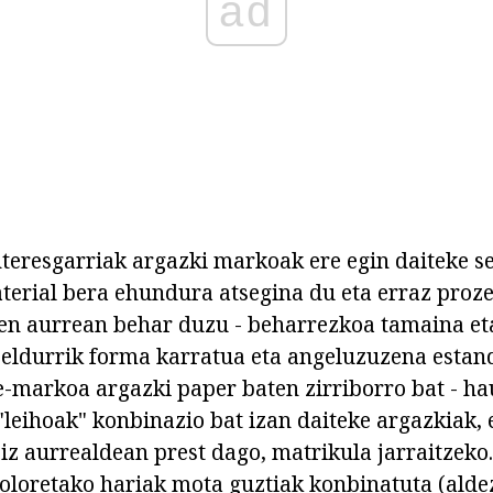
ad
teresgarriak argazki markoak ere egin daiteke s
aterial bera ehundura atsegina du eta erraz proze
n aurrean behar duzu - beharrezkoa tamaina et
 beldurrik forma karratua eta angeluzuzena estan
e-markoa argazki paper baten zirriborro bat - ha
"leihoak" konbinazio bat izan daiteke argazkiak, 
z aurrealdean prest dago, matrikula jarraitzeko.
oloretako hariak mota guztiak konbinatuta (alde