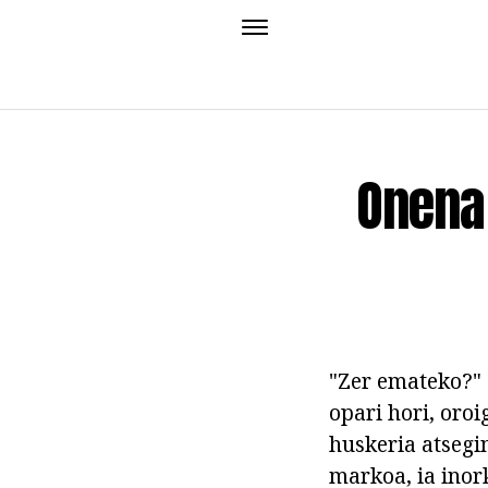
Onena 
"Zer emateko?" 
opari hori, oro
huskeria atsegi
markoa, ia inork