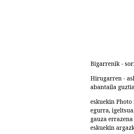
Bigarrenik - so
Hirugarren - as
abantaila guzti
eskuekin Photo 
egurra, igeltsua
gauza errazena 
eskuekin argazk