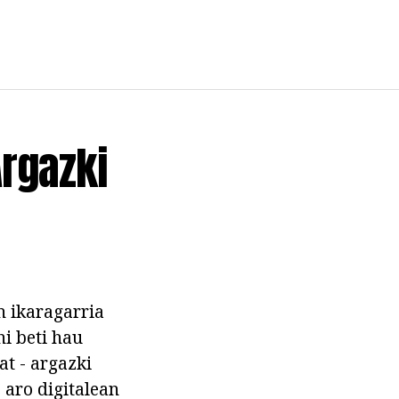
Argazki
n ikaragarria
hi beti hau
at - argazki
 aro digitalean