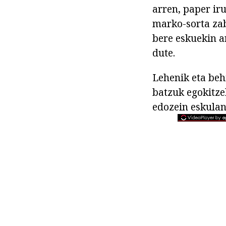
arren, paper ir
marko-sorta zab
bere eskuekin a
dute.
Lehenik eta beh
batzuk egokitze
edozein eskulan