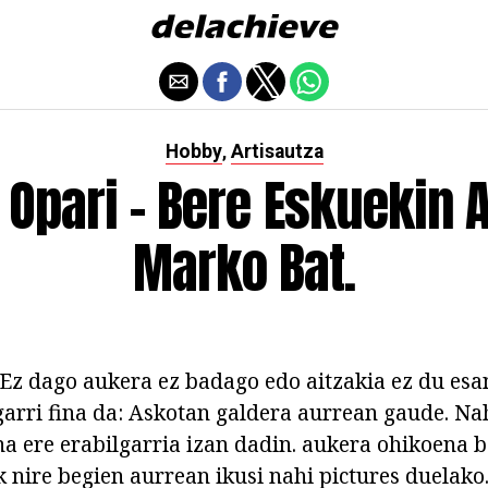
Hobby
Artisautza
,
Opari - Bere Eskuekin 
Marko Bat.
Ez dago aukera ez badago edo aitzakia ez du esa
igarri fina da: Askotan galdera aurrean gaude. Na
na ere erabilgarria izan dadin. aukera ohikoena b
 nire begien aurrean ikusi nahi pictures duelako.