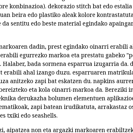
re konbinazioa). dekorazio stitch bat edo estalia 
uan beira edo plastiko aleak kolore kontrastatuta
e da sentitu edo beste material egindako apainga
markoaren dadin, prest egindako oinarri erabili 
 erabili egurrezko markoa eta prestatu gabeko "
k. Halaber, bada sormena esparrua izugarria da. 
at erabili ahal izango duzu. esparruaren matrikul
ruza anitzeko zapi bat eskatzen du. napkins aurre
bereizteko eta kola oinarri-markoa da. Bereziki i
teknika derukazha bolumen elementuen aplikazioe
 tematikoak, zapi batean irudikatuta, arrakastaz 
s txiki edo seashells.
i, aipatzea non eta argazki markoaren erabiltz