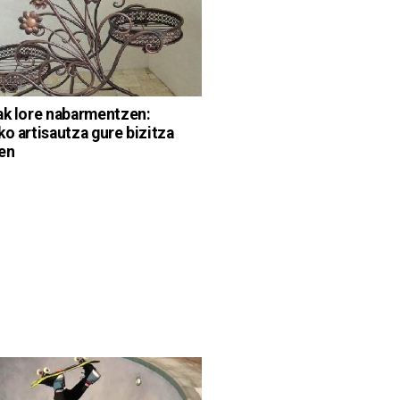
ak lore nabarmentzen:
ko artisautza gure bizitza
en