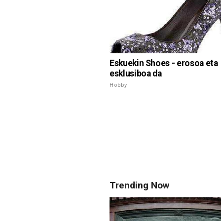
Eskuekin Shoes - erosoa eta
esklusiboa da
Hobby
Trending Now