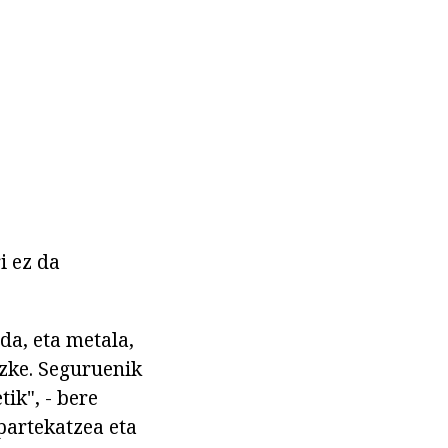
i ez da
da, eta metala,
tezke. Seguruenik
ik", - bere
partekatzea eta