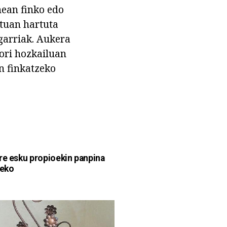
nean finko edo
ntuan hartuta
garriak. Aukera
ori hozkailuan
n finkatzeko
re esku propioekin panpina
teko