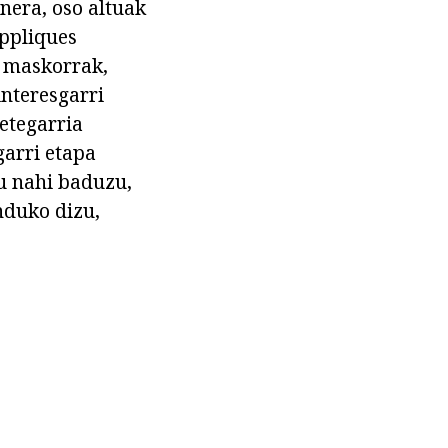
nera, oso altuak
appliques
, maskorrak,
interesgarri
etegarria
garri etapa
tu nahi baduzu,
nduko dizu,