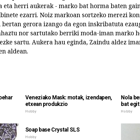
 eta herri aukerak - marko bat horma baten gai
abinete ezarri. Noiz markoan sortzeko merezi ko
 bertan gerora izango da egon inskribatuta ezau
 ahaztu nor sartutako berriki moda-iman marko h
tezke sartu. Aukera hau eginda, Zaindu aldez ima
en aldean.
 behar
Veneziako Mask: motak, izendapen,
Nola be
etxean produkzio
bat egi
Hobby
Hobby
Soap base Crystal SLS
Hobby