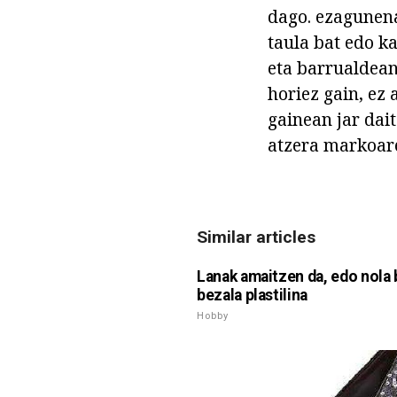
dago. ezagunena
taula bat edo k
eta barrualdean
horiez gain, ez
gainean jar dai
atzera markoar
Similar articles
Lanak amaitzen da, edo nola
bezala plastilina
Hobby