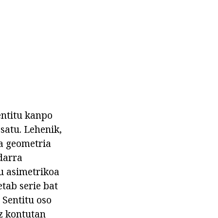
entitu kanpo
satu. Lehenik,
a geometria
darra
u asimetrikoa
etab serie bat
 Sentitu oso
z kontutan