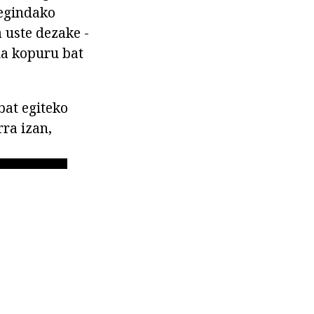
 egindako
 uste dezake -
ua kopuru bat
bat egiteko
ra izan,