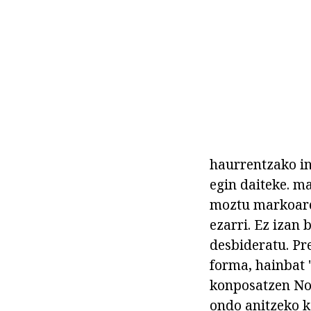
haurrentzako in
egin daiteke. m
moztu markoare
ezarri. Ez izan
desbideratu. Pr
forma, hainbat 
konposatzen Noi
ondo anitzeko k