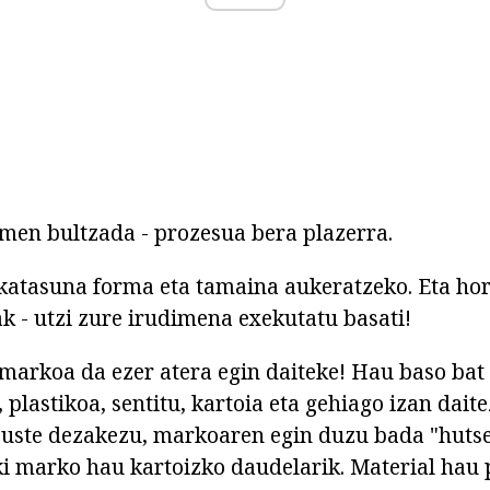
rmen bultzada - prozesua bera plazerra.
katasuna forma eta tamaina aukeratzeko. Eta hor
ak - utzi zure irudimena exekutatu basati!
markoa da ezer atera egin daiteke! Hau baso bat 
, plastikoa, sentitu, kartoia eta gehiago izan dai
uste dezakezu, markoaren egin duzu bada "hutset
i marko hau kartoizko daudelarik. Material hau 