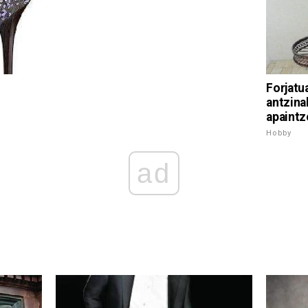
Forjatu
antzina
apaintz
Hobby
ad