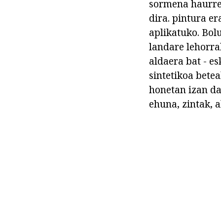
sormena haurren
dira. pintura e
aplikatuko. Bol
landare lehorra
aldaera bat - e
sintetikoa bete
honetan izan da
ehuna, zintak, 