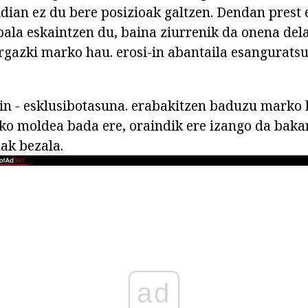
udian ez du bere posizioak galtzen. Dendan prest
ala eskaintzen du, baina ziurrenik da onena dela
rgazki marko hau. erosi-in abantaila esangurats
in - esklusibotasuna. erabakitzen baduzu marko 
ko moldea bada ere, oraindik ere izango da bakar
ak bezala.
ad