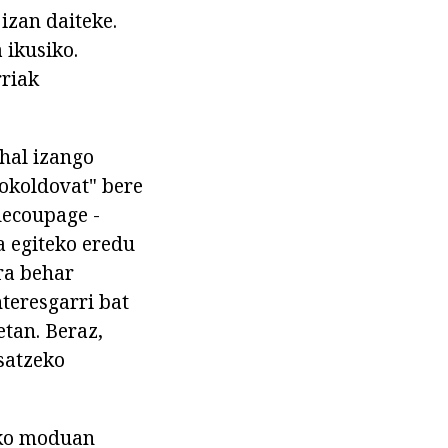
izan daiteke.
 ikusiko.
rriak
ahal izango
pokoldovat" bere
decoupage -
a egiteko eredu
ra behar
nteresgarri bat
tan. Beraz,
osatzeko
eko moduan