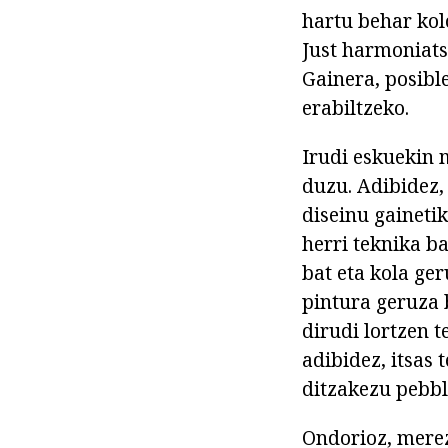
hartu behar kolo
Just harmoniats
Gainera, posibl
erabiltzeko.
Irudi eskuekin 
duzu. Adibidez,
diseinu gaineti
herri teknika b
bat eta kola ge
pintura geruza 
dirudi lortzen 
adibidez, itsas
ditzakezu pebble
Ondorioz, merez