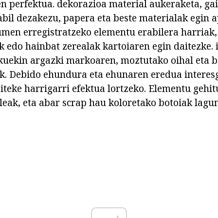
 perfektua. dekorazioa material aukeraketa, gai
rabil dezakezu, papera eta beste materialak egin 
umen erregistratzeko elementu erabilera harriak
k edo hainbat zerealak kartoiaren egin daitezke. 
skuekin argazki markoaren, moztutako oihal eta b
ak. Debido ehundura eta ehunaren eredua interes
iteke harrigarri efektua lortzeko. Elementu gehi
aleak, eta abar scrap hau koloretako botoiak lagu