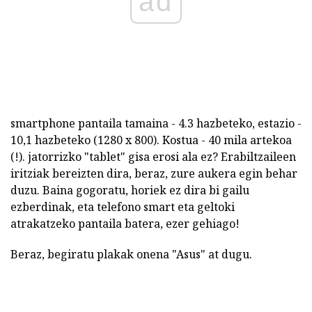
ad
smartphone pantaila tamaina - 4.3 hazbeteko, estazio -
10,1 hazbeteko (1280 x 800). Kostua - 40 mila artekoa
(!). jatorrizko "tablet" gisa erosi ala ez? Erabiltzaileen
iritziak bereizten dira, beraz, zure aukera egin behar
duzu. Baina gogoratu, horiek ez dira bi gailu
ezberdinak, eta telefono smart eta geltoki
atrakatzeko pantaila batera, ezer gehiago!
Beraz, begiratu plakak onena "Asus" at dugu.