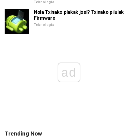
Teknologia
Nola Txinako plakak josi? Txinako pilulak
Firmware
Teknologia
ad
Trending Now