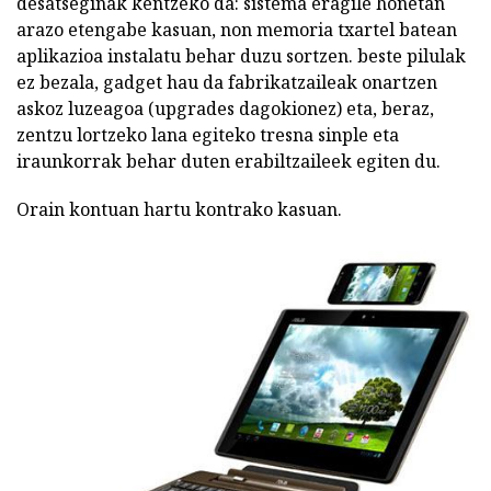
desatseginak kentzeko da: sistema eragile honetan
arazo etengabe kasuan, non memoria txartel batean
aplikazioa instalatu behar duzu sortzen. beste pilulak
ez bezala, gadget hau da fabrikatzaileak onartzen
askoz luzeagoa (upgrades dagokionez) eta, beraz,
zentzu lortzeko lana egiteko tresna sinple eta
iraunkorrak behar duten erabiltzaileek egiten du.
Orain kontuan hartu kontrako kasuan.