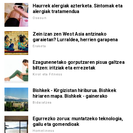
Haurrek alergiak azterketa. Sintomak eta
alergiak tratamendua
Osasun
Zein izan zen West Asia antzinako
garaietan? Lurraldea, herrien garapena
Eraketa
Ezagunenetako gorputzaren pisua galtzea
biltzen: iritziak eta errezetak
Kirol eta Fitness
Bishkek - Kirgizistan hiriburua. Bishkek
hiriaren mapa. Bishkek - gainerako
Bidaiatzea
Egurrezko zorua: muntatzeko teknologia,
gailu eta gomendioak
Homeliness