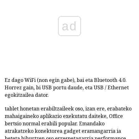
ad
Ez dago WiFi (non egin gabe), bai eta Bluetooth 4.0.
Horrez gain, bi USB portu daude, eta USB / Ethernet
egokitzailea dator.
tablet honetan erabiltzaileek oso, izan ere, erabateko
mahaigaineko aplikazio exekutatu daiteke, Office
bertsio normal erabili popular. Emandako
atrakatzeko konektorea gadget eramangarria ia
beteta bihurtzen oso errespetagarria performance