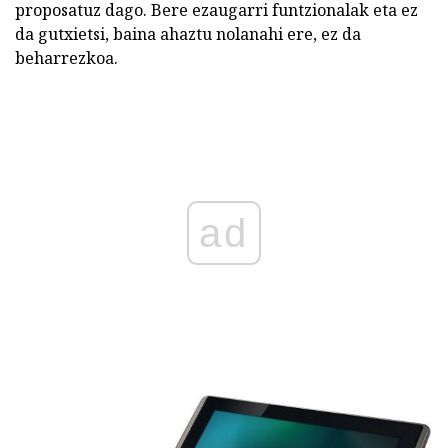
proposatuz dago. Bere ezaugarri funtzionalak eta ez
da gutxietsi, baina ahaztu nolanahi ere, ez da
beharrezkoa.
ad