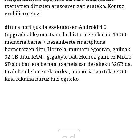
txertatzen dituzten arazoaren zati esateko. Kontuz
erabili arretaz!
distira hori guztia exekutatzen Android 4.0
(upgradeable) martxan da. bistaratzea barne 16 GB
memoria barne + bezainbeste smartphone
barneratzen ditu. Horrela, muntatu egoeran, gailuak
32 GB ditu. RAM - gigabyte bat. Horrez gain, ez Mikro
SD slot bat, eta bertan, txartela sar dezakezu 32GB da.
Erabiltzaile batzuek, ordea, memoria txartela 64GB
lana bikaina buruz hitz egiteko.