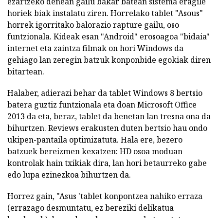
ezartzeko denean gailu bakar batean sistema eragile
horiek biak instalatu ziren. Horrelako tablet "Asous"
horrek igorritako balorazio rapture gailu, oso
funtzionala. Kideak esan "Android" erosoagoa "bidaia"
internet eta zaintza filmak on hori Windows da
gehiago lan zeregin batzuk konponbide egokiak diren
bitartean.
Halaber, adierazi behar da tablet Windows 8 bertsio
batera guztiz funtzionala eta doan Microsoft Office
2013 da eta, beraz, tablet da benetan lan tresna ona da
bihurtzen. Reviews erakusten duten bertsio hau ondo
ukipen-pantaila optimizatuta. Hala ere, bezero
batzuek bereizmen kexatzen: HD osoa moduan
kontrolak hain txikiak dira, lan hori betaurreko gabe
edo lupa ezinezkoa bihurtzen da.
Horrez gain, "Asus 'tablet konpontzea nahiko erraza
(errazago desmuntatu, ez bereziki delikatua