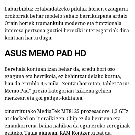
Laburbilduz eztabaidatzeko pilulak horien ezaugarri
orokorrak behar modelo zehatz berrikuspena ardatz.
Orain horiek tramankulu moderno eta funtzionala
interesa pertsona guztiei bereziki interesgarriak dira
kontuan hartu dugu.
ASUS MEMO PAD HD
Berehala kontuan izan behar da, eredu hori oso
ezaguna eta herrikoia, ez behintzat delako kostua,
hau da errublo 4,5 mila.. Zentzu horretan, tablet "Asus
Memo Pad" prezio kategorian txikiena gehien
merkean eta goi gadget-kalitatea.
oinarritutako MediaTek MT8125 prozesadore 1,2 GHz
at clocked on It eraiki zen. Chip ez da berriena eta
emankorrena, baina nahikoa da eguneroko zereginak
egiteko. Taula gainean, RAM Kontzertu bat da.