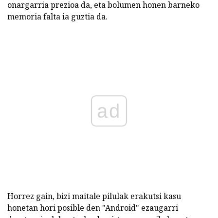
onargarria prezioa da, eta bolumen honen barneko
memoria falta ia guztia da.
ad
Horrez gain, bizi maitale pilulak erakutsi kasu
honetan hori posible den "Android" ezaugarri