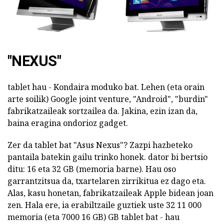
"NEXUS"
tablet hau - Kondaira moduko bat. Lehen (eta orain
arte soilik) Google joint venture, "Android", "burdin"
fabrikatzaileak sortzailea da. Jakina, ezin izan da,
baina eragina ondorioz gadget.
Zer da tablet bat "Asus Nexus"? Zazpi hazbeteko
pantaila batekin gailu trinko honek. dator bi bertsio
ditu: 16 eta 32 GB (memoria barne). Hau oso
garrantzitsua da, txartelaren zirrikitua ez dago eta.
Alas, kasu honetan, fabrikatzaileak Apple bidean joan
zen. Hala ere, ia erabiltzaile guztiek uste 32 11 000
memoria (eta 7000 16 GB) GB tablet bat - hau