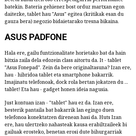
batekin. Bateria gehienez bost orduz martxan egon
daitezke, tablet hau "Asus" egitea (kritikak esan du
gauza bera) negozio bidaietarako tresna bikaina.
ASUS PADFONE
Hala ere, gailu funtzionalitate horietako bat da hain
bitxia zaila dela edozein class aitortu da. It - tablet
"Asus Fonepad". Zein da bere originaltasuna? Izan ere,
hau - hibridoa tablet eta smartphone bakarrik.
Imajinatu telefonoak, dock rola bertan jokatzen du ...
tablet! Eta hau - gadget honen ideia nagusia.
Just kontuan izan - "tablet" hau ez da. Izan ere,
besterik pantaila bat bakarrik lan egingo duen
telefonoa konektatzen direnean hasi da. Huts Izan
ere, hau ulertzeko nahasteak kausa erabiltzaileek bi
gailuak erosteko, benetan erosi dute bihurgarriak