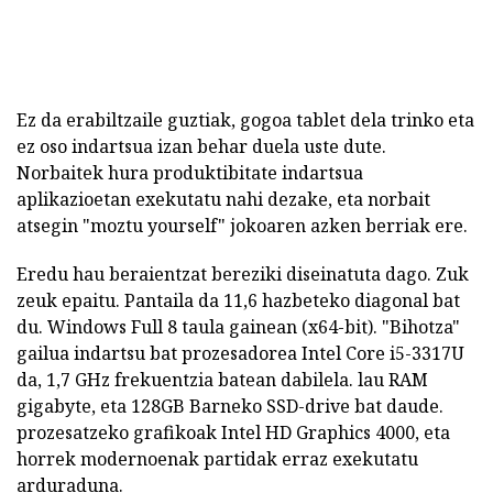
Ez da erabiltzaile guztiak, gogoa tablet dela trinko eta
ez oso indartsua izan behar duela uste dute.
Norbaitek hura produktibitate indartsua
aplikazioetan exekutatu nahi dezake, eta norbait
atsegin "moztu yourself" jokoaren azken berriak ere.
Eredu hau beraientzat bereziki diseinatuta dago.
Zuk
zeuk epaitu. Pantaila da 11,6 hazbeteko diagonal bat
du. Windows Full 8 taula gainean (x64-bit). "Bihotza"
gailua indartsu bat prozesadorea Intel Core i5-3317U
da, 1,7 GHz frekuentzia batean dabilela. lau RAM
gigabyte, eta 128GB Barneko SSD-drive bat daude.
prozesatzeko grafikoak Intel HD Graphics 4000, eta
horrek modernoenak partidak erraz exekutatu
arduraduna.