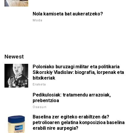
Nola kamiseta bat aukeratzeko?
Moda
Newest
Poloniako buruzagi militar eta politikaria
Sikorskiy Vladislav: biografia, lorpenak eta
bitxikeriak
Eraketa
Pedikulosiak: tratamendu arrazoiak,
prebentzioa
Osasun
Baselina zer egiteko erabiltzen da?
petrolioaren gelatina konposizioa baselina
erabili nire aurpegia?