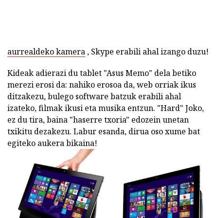
aurrealdeko kamera
, Skype erabili ahal izango duzu!
Kideak adierazi du tablet "Asus Memo" dela betiko
merezi erosi da: nahiko erosoa da, web orriak ikus
ditzakezu, bulego software batzuk erabili ahal
izateko, filmak ikusi eta musika entzun. "Hard" Joko,
ez du tira, baina "haserre txoria" edozein unetan
txikitu dezakezu. Labur esanda, dirua oso xume bat
egiteko aukera bikaina!