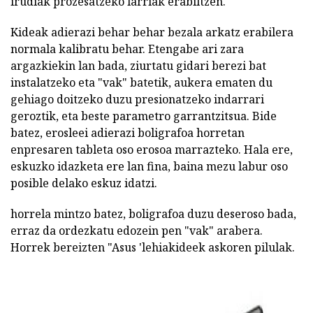
irudiak prozesatzeko larriak erabiltzen.
Kideak adierazi behar behar bezala arkatz erabilera
normala kalibratu behar. Etengabe ari zara
argazkiekin lan bada, ziurtatu gidari berezi bat
instalatzeko eta "vak" batetik, aukera ematen du
gehiago doitzeko duzu presionatzeko indarrari
geroztik, eta beste parametro garrantzitsua. Bide
batez, erosleei adierazi boligrafoa horretan
enpresaren tableta oso erosoa marrazteko. Hala ere,
eskuzko idazketa ere lan fina, baina mezu labur oso
posible delako eskuz idatzi.
horrela mintzo batez, boligrafoa duzu deseroso bada,
erraz da ordezkatu edozein pen "vak" arabera.
Horrek bereizten "Asus 'lehiakideek askoren pilulak.