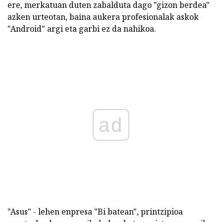
ere, merkatuan duten zabalduta dago "gizon berdea"
azken urteotan, baina aukera profesionalak askok
"Android" argi eta garbi ez da nahikoa.
ad
"Asus" - lehen enpresa "Bi batean", printzipioa