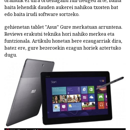
oraindik ez dira ordenagailu full-fledged arte, baina
baita lehendik dauden aukerei nahikoa txosten bat
edo baita irudi software sortzeko.
gehienetan tablet "Asus" Gure merkatuan arruntena.
Reviews erakutsi teknika hori nahiko merkea eta
funtzionala. Artikulu honetan bere ezaugarriak dira,
batez ere, gure bezeroekin ezagun horiek aztertuko
dugu.