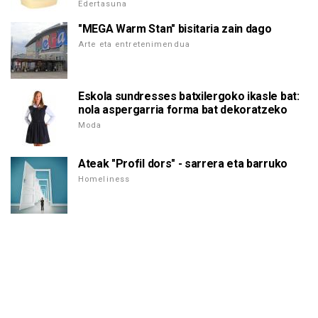
Edertasuna
"MEGA Warm Stan" bisitaria zain dago
Arte eta entretenimendua
Eskola sundresses batxilergoko ikasle bat:
nola aspergarria forma bat dekoratzeko
Moda
Ateak "Profil dors" - sarrera eta barruko
Homeliness