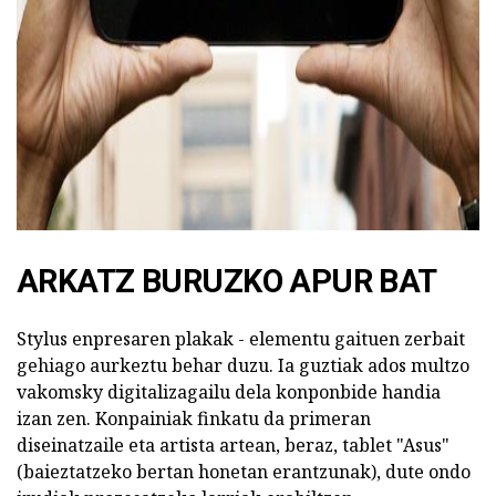
ad
ARKATZ BURUZKO APUR BAT
Stylus enpresaren plakak - elementu gaituen zerbait
gehiago aurkeztu behar duzu. Ia guztiak ados multzo
vakomsky digitalizagailu dela konponbide handia
izan zen. Konpainiak finkatu da primeran
diseinatzaile eta artista artean, beraz, tablet "Asus"
(baieztatzeko bertan honetan erantzunak), dute ondo