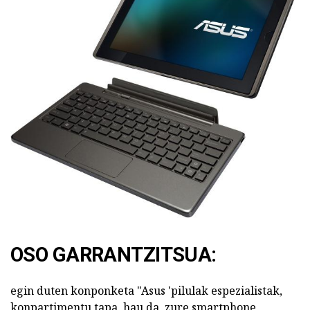
OSO GARRANTZITSUA:
egin duten konponketa "Asus 'pilulak espezialistak,
konpartimentu tapa, hau da, zure smartphone