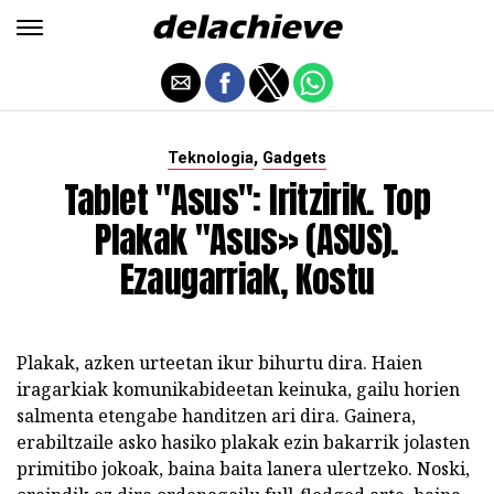
,
Teknologia
Gadgets
Tablet "Asus": Iritzirik. Top
Plakak "Asus» (ASUS).
Ezaugarriak, Kostu
Plakak, azken urteetan ikur bihurtu dira. Haien
iragarkiak komunikabideetan keinuka, gailu horien
salmenta etengabe handitzen ari dira. Gainera,
erabiltzaile asko hasiko plakak ezin bakarrik jolasten
primitibo jokoak, baina baita lanera ulertzeko. Noski,