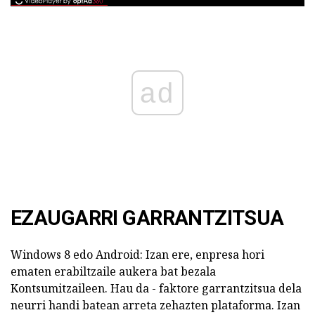
ad
EZAUGARRI GARRANTZITSUA
Windows 8 edo Android: Izan ere, enpresa hori
ematen erabiltzaile aukera bat bezala
Kontsumitzaileen. Hau da - faktore garrantzitsua dela
neurri handi batean arreta zehazten plataforma. Izan