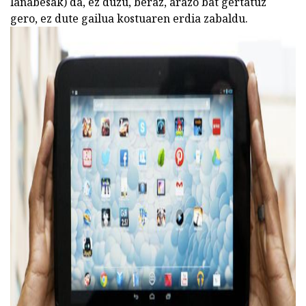
lanabesak) da, ez duzu, beraz, arazo bat gertatuz
gero, ez dute gailua kostuaren erdia zabaldu.