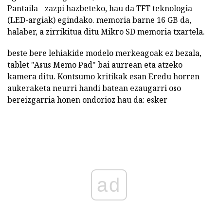
Pantaila - zazpi hazbeteko, hau da TFT teknologia
(LED-argiak) egindako. memoria barne 16 GB da,
halaber, a zirrikitua ditu Mikro SD memoria txartela.
beste bere lehiakide modelo merkeagoak ez bezala,
tablet "Asus Memo Pad" bai aurrean eta atzeko
kamera ditu. Kontsumo kritikak esan Eredu horren
aukeraketa neurri handi batean ezaugarri oso
bereizgarria honen ondorioz hau da: esker
ad