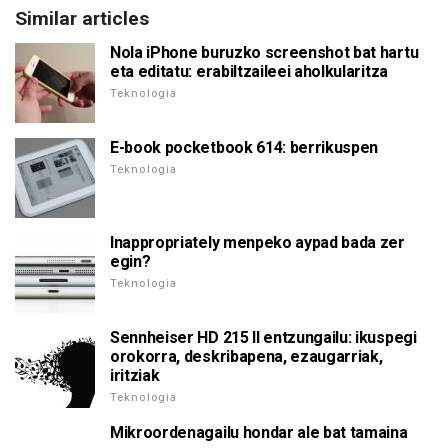
Similar articles
Nola iPhone buruzko screenshot bat hartu
eta editatu: erabiltzaileei aholkularitza
Teknologia
E-book pocketbook 614: berrikuspen
Teknologia
Inappropriately menpeko aypad bada zer
egin?
Teknologia
Sennheiser HD 215 II entzungailu: ikuspegi
orokorra, deskribapena, ezaugarriak,
iritziak
Teknologia
Mikroordenagailu hondar ale bat tamaina