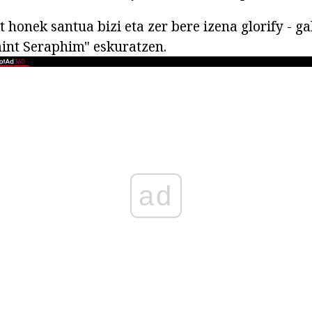
honek santua bizi eta zer bere izena glorify - ga
aint Seraphim" eskuratzen.
ad