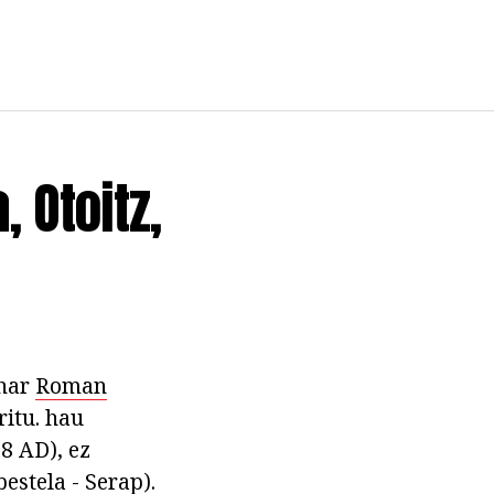
 Otoitz,
ehar
Roman
ritu. hau
8 AD), ez
estela - Serap).