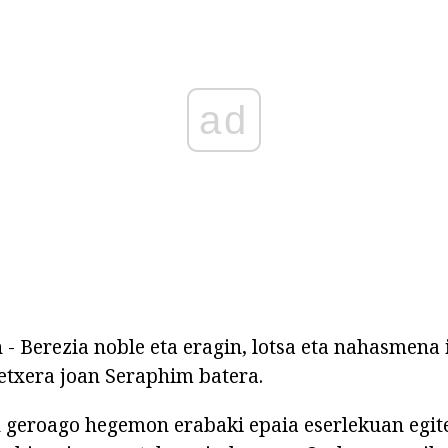
ad
 - Berezia noble eta eragin, lotsa eta nahasmena 
 etxera joan Seraphim batera.
 geroago hegemon erabaki epaia eserlekuan egit