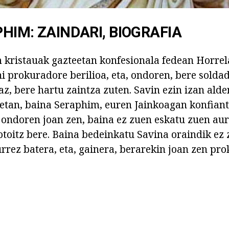
HIM: ZAINDARI, BIOGRAFIA
 kristauak gazteetan konfesionala fedean Horre
hi prokuradore berilioa, eta, ondoren, bere solda
az, bere hartu zaintza zuten. Savin ezin izan alde
tan, baina Seraphim, euren Jainkoagan konfiant
ondoren joan zen, baina ez zuen eskatu zuen aur
otoitz bere. Baina bedeinkatu Savina oraindik ez 
rrez batera, eta, gainera, berarekin joan zen pr