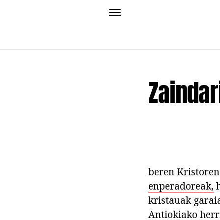
Zaindar
beren Kristoren
enperadoreak,
h
kristauak garai
Antiokiako herri