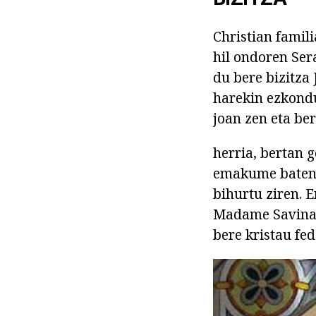
Christian famil
hil ondoren Ser
du bere bizitza 
harekin ezkondu
joan zen eta be
herria, bertan 
emakume baten e
bihurtu ziren. 
Madame Savina b
bere kristau fed