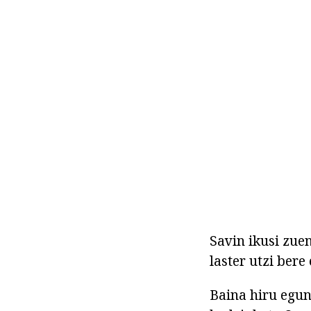
Savin ikusi zuen
laster utzi bere
Baina hiru egun