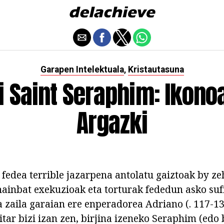
Garapen Intelektuala
Kristautasuna
,
i Saint Seraphim: Ikonoa,
Argazki
 fedea terrible jazarpena antolatu gaiztoak by z
ainbat exekuzioak eta torturak fededun asko suf
a zaila garaian ere enperadorea Adriano (. 117-13
tar bizi izan zen, birjina izeneko Seraphim (edo b