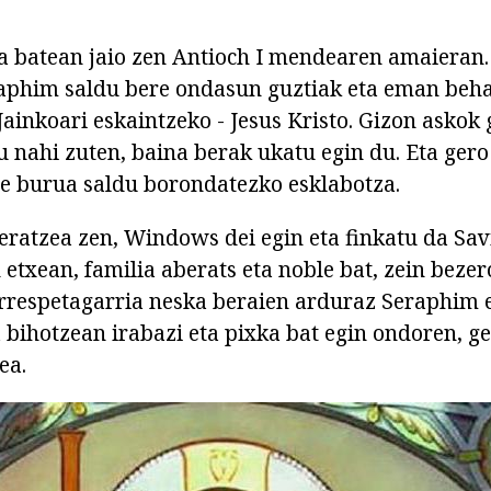
ia batean jaio zen Antioch I mendearen amaieran
aphim saldu bere ondasun guztiak eta eman beha
Jainkoari eskaintzeko - Jesus Kristo. Gizon askok 
 nahi zuten, baina berak ukatu egin du. Eta gero 
re burua saldu borondatezko esklabotza.
geratzea zen, Windows dei egin eta finkatu da Sa
txean, familia aberats eta noble bat, zein beze
Errespetagarria neska beraien arduraz Seraphim 
ihotzean irabazi eta pixka bat egin ondoren, geh
ea.