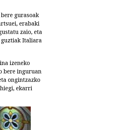
. bere gurasoak
rtsuei, erabaki
gustatu zaio, eta
guztiak Italiara
vina izeneko
ro bere inguruan
eta ongintzazko
iegi, ekarri