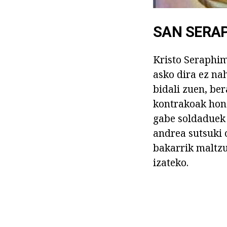
SAN SERAP
Kristo Seraphim
asko dira ez na
bidali zuen, ber
kontrakoak hone
gabe soldaduek 
andrea sutsuki 
bakarrik maltzu
izateko.