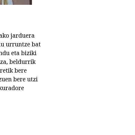
lako jarduera
du urruntze bat
ndu eta biziki
za, beldurrik
retik bere
zuen bere utzi
okuradore