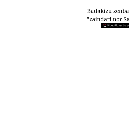
Badakizu zenbat 
"zaindari nor S