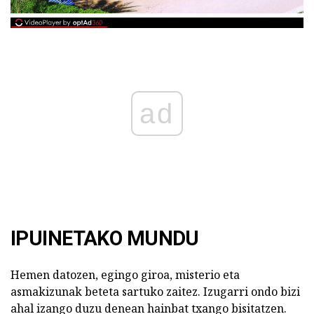
ad
IPUINETAKO MUNDU
Hemen datozen, egingo giroa, misterio eta
asmakizunak beteta sartuko zaitez. Izugarri ondo bizi
ahal izango duzu denean hainbat txango bisitatzen.