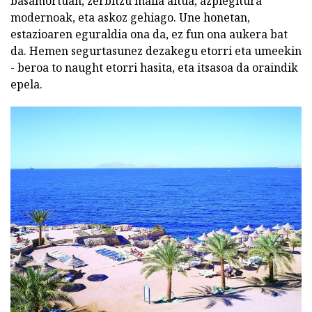
basamortuan, zerbitzu maila altua, azpiegitura
modernoak, eta askoz gehiago. Une honetan,
estazioaren eguraldia ona da, ez fun ona aukera bat
da. Hemen segurtasunez dezakegu etorri eta umeekin
- beroa to naught etorri hasita, eta itsasoa da oraindik
epela.