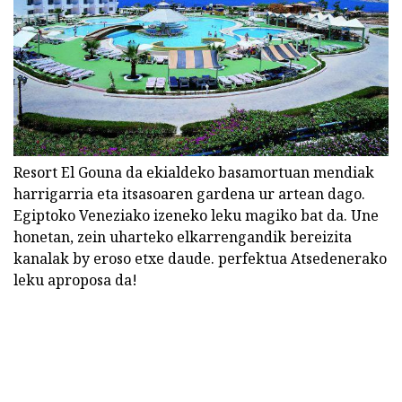
Resort El Gouna da ekialdeko basamortuan mendiak
harrigarria eta itsasoaren gardena ur artean dago.
Egiptoko Veneziako izeneko leku magiko bat da. Une
honetan, zein uharteko elkarrengandik bereizita
kanalak by eroso etxe daude. perfektua Atsedenerako
leku aproposa da!