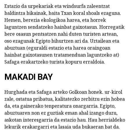
Estazio da urpekariak eta windsurfa zaleentzat
baldintza bikainak, baita Txan koral shoals ezaguna.
Hemen, berezia ekologikoa harea, eta horrek
laguntzen sendatzeko hainbat gaixotasun. Horregatik
bere osasun pentsatzen nahi duten turisten artean,
oso ezagunak Egipto bihurtzen ari da. Uztailean eta
abuztuan (eguraldi estazio eta harea oraingoan
hainbat gaixotasunen tratamenduan laguntzeko at)
Safaga erakartzeko turista kopuru erraldoia.
MAKADI BAY
Hurghada eta Safaga arteko Golkoan honek. ur-kirol
zale, ostatua pribatua, kalitatezko zerbitzu ezin hobea
da, eta gainerako tenperatura onargarria. Egipto,
abuztuaren non ez guztiak eman ahal izango duzu,
askotan interesgarria da estazio hau. Hau herrialdeko
lekurik erakargarri eta lasaia uda bukaeran bat da.