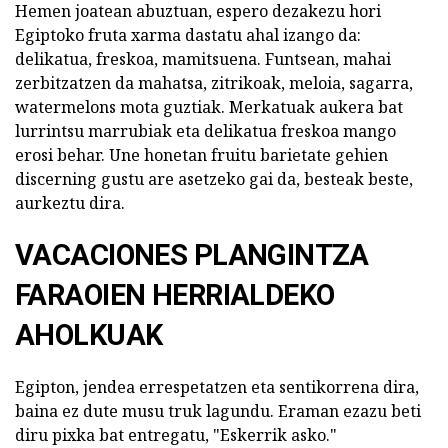
Hemen joatean abuztuan, espero dezakezu hori
Egiptoko fruta xarma dastatu ahal izango da:
delikatua, freskoa, mamitsuena. Funtsean, mahai
zerbitzatzen da mahatsa, zitrikoak, meloia, sagarra,
watermelons mota guztiak. Merkatuak aukera bat
lurrintsu marrubiak eta delikatua freskoa mango
erosi behar. Une honetan fruitu barietate gehien
discerning gustu are asetzeko gai da, besteak beste,
aurkeztu dira.
VACACIONES PLANGINTZA
FARAOIEN HERRIALDEKO
AHOLKUAK
Egipton, jendea errespetatzen eta sentikorrena dira,
baina ez dute musu truk lagundu. Eraman ezazu beti
diru pixka bat entregatu, "Eskerrik asko."