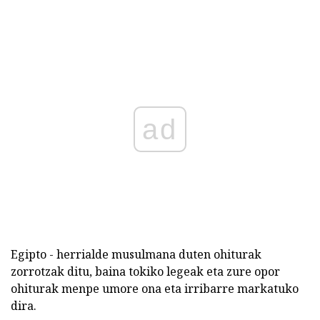
ad
Egipto - herrialde musulmana duten ohiturak
zorrotzak ditu, baina tokiko legeak eta zure opor
ohiturak menpe umore ona eta irribarre markatuko
dira.