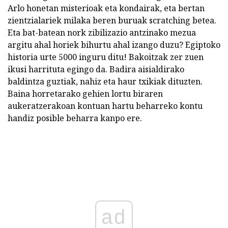
Arlo honetan misterioak eta kondairak, eta bertan
zientzialariek milaka beren buruak scratching betea.
Eta bat-batean nork zibilizazio antzinako mezua
argitu ahal horiek bihurtu ahal izango duzu? Egiptoko
historia urte 5000 inguru ditu! Bakoitzak zer zuen
ikusi harrituta egingo da. Badira aisialdirako
baldintza guztiak, nahiz eta haur txikiak dituzten.
Baina horretarako gehien lortu biraren
aukeratzerakoan kontuan hartu beharreko kontu
handiz posible beharra kanpo ere.
ad