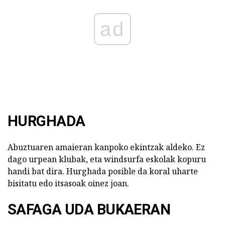
ad
HURGHADA
Abuztuaren amaieran kanpoko ekintzak aldeko. Ez
dago urpean klubak, eta windsurfa eskolak kopuru
handi bat dira. Hurghada posible da koral uharte
bisitatu edo itsasoak oinez joan.
SAFAGA UDA BUKAERAN