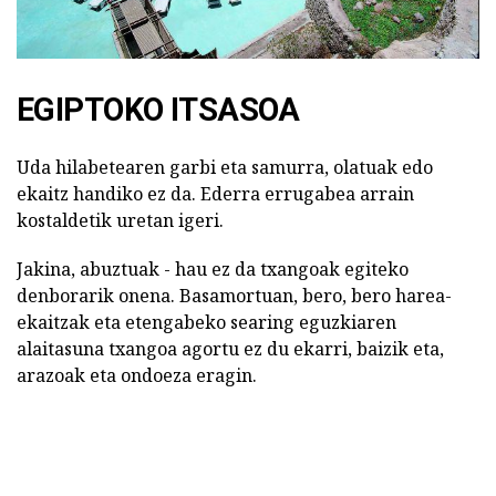
EGIPTOKO ITSASOA
Uda hilabetearen garbi eta samurra, olatuak edo
ekaitz handiko ez da. Ederra errugabea arrain
kostaldetik uretan igeri.
Jakina, abuztuak - hau ez da txangoak egiteko
denborarik onena. Basamortuan, bero, bero harea-
ekaitzak eta etengabeko searing eguzkiaren
alaitasuna txangoa agortu ez du ekarri, baizik eta,
arazoak eta ondoeza eragin.