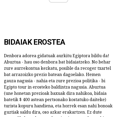
BIDAIAK EROSTEA
Denbora adorea gidatuak aurkitu Egiptora bildu da!
Abuztua - hau oso denbora bat bidaiatzeko. No behar
zure aurrekontua kezkatu, posible da recoger txartel
bat arrazoizko prezio batean dagoelako. Hemen
gauza nagusia - nahia eta zure prezioa politika - bi
Egipto tour in erosteko baldintza nagusia. Abuztua
(une honetan prezioak baxuak dira nahikoa, bidaia
batetik $ 400 astean pertsonako kostatuko daiteke)
turista kopuru handiena, eta horrek esan nahi bonoak
guztiak saldu dira, oso azkar erakartzen. Ez dute