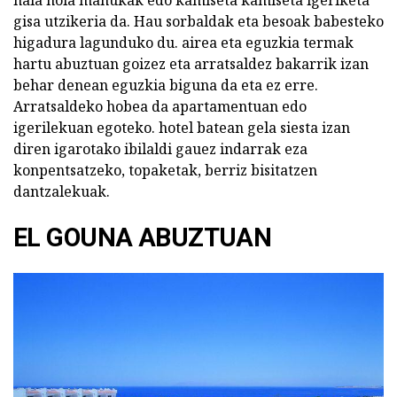
hala nola mahukak edo kamiseta kamiseta igeriketa
gisa utzikeria da. Hau sorbaldak eta besoak babesteko
higadura lagunduko du. airea eta eguzkia termak
hartu abuztuan goizez eta arratsaldez bakarrik izan
behar denean eguzkia biguna da eta ez erre.
Arratsaldeko hobea da apartamentuan edo
igerilekuan egoteko. hotel batean gela siesta izan
diren igarotako ibilaldi gauez indarrak eza
konpentsatzeko, topaketak, berriz bisitatzen
dantzalekuak.
EL GOUNA ABUZTUAN