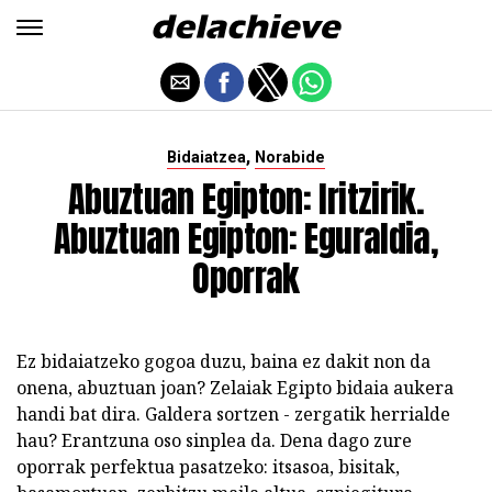
,
Bidaiatzea
Norabide
Abuztuan Egipton: Iritzirik.
Abuztuan Egipton: Eguraldia,
Oporrak
Ez bidaiatzeko gogoa duzu, baina ez dakit non da
onena, abuztuan joan? Zelaiak Egipto bidaia aukera
handi bat dira. Galdera sortzen - zergatik herrialde
hau? Erantzuna oso sinplea da. Dena dago zure
oporrak perfektua pasatzeko: itsasoa, bisitak,