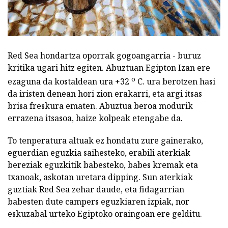
Red Sea hondartza oporrak gogoangarria - buruz
kritika ugari hitz egiten. Abuztuan Egipton Izan ere
o
ezaguna da kostaldean ura +32
C. ura berotzen hasi
da iristen denean hori zion erakarri, eta argi itsas
brisa freskura ematen. Abuztua beroa modurik
errazena itsasoa, haize kolpeak etengabe da.
To tenperatura altuak ez hondatu zure gainerako,
eguerdian eguzkia saihesteko, erabili aterkiak
bereziak eguzkitik babesteko, babes kremak eta
txanoak, askotan uretara dipping. Sun aterkiak
guztiak Red Sea zehar daude, eta fidagarrian
babesten dute campers eguzkiaren izpiak, nor
eskuzabal urteko Egiptoko oraingoan ere gelditu.