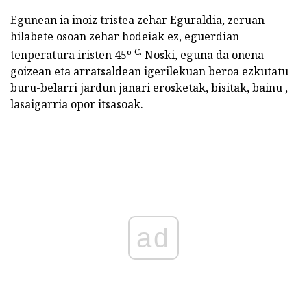
Egunean ia inoiz tristea zehar Eguraldia, zeruan
hilabete osoan zehar hodeiak ez, eguerdian
C.
tenperatura iristen 45º
Noski, eguna da onena
goizean eta arratsaldean igerilekuan beroa ezkutatu
buru-belarri jardun janari erosketak, bisitak, bainu ,
lasaigarria opor itsasoak.
ad