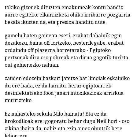
tokiko gizonek dituzten emakumeak kontu handiz
aurre egiteko: elkarrizketa ohiko irribarre pozgarria
bezala ikusten da, eta presioa handitu dute.
gamelu baten gainean eseri, erabat dohainik egin
dezakezu, baina off lortzeko, besterik gabe, erabat
ordaindu off plazerra horretarako - Egiptoko
pertsonak dira oso pobreak eta dirua gogotik turista
out gehienezko nahian.
zauden edozein bazkari jatetxe bat limoiak eskainiko
du ere bada, ez da harritu: beraz egiptoarrek
desinfektatzeko food janari intoxikazioak arriskua
murrizteko.
Ez nahasteko sekula Nilo bainatu! Eta ez da
krokodiloak ere: gogoratu behar dugu Neil hori - oso
zikina ibaira da, nahiz eta ezin oinez oinutsik bere
lehorrera.