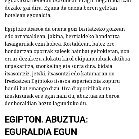
eguzkitsua benetan osasunean eragin negatiboa izan
dezake gai dira. Eguna da onena beren geletan
hotelean egonaldia.
Egiptoko itsasoa da onena goiz bisitatzeko goizean
edo arratsaldean. Jakina, herrialdeko hondartza
lasaigarriak ezin hobea. Kostaldean, batez ere
hondartzan oporrak zaleek hainbat geltokietan, non
erraz dezakezu alokatu kirol ekipamenduak aktiboa
urpekaritza, snorkeling eta surfa dira. bidaia
itsasontziz, jetski, itsasontzi edo katamaran on
freskatzen Egiptoko itsasoa esperientzia kopuru
handi bat emango dizu. Ura diapositibak eta
ikuskizunak ere egin nahi du, abuztuaren beroa
denboraldian hoztu lagunduko du.
EGIPTON. ABUZTUA:
EGURALDIA EGUN