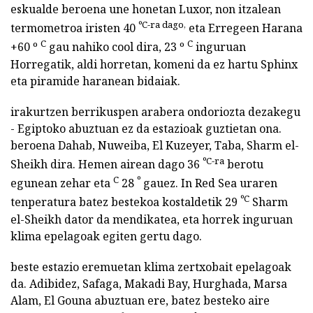
eskualde beroena une honetan Luxor, non itzalean
ºC-ra dago,
termometroa iristen 40
eta Erregeen Harana
C
C
+60 º
gau nahiko cool dira, 23 º
inguruan
Horregatik, aldi horretan, komeni da ez hartu Sphinx
eta piramide haranean bidaiak.
irakurtzen berrikuspen arabera ondoriozta dezakegu
- Egiptoko abuztuan ez da estazioak guztietan ona.
beroena Dahab, Nuweiba, El Kuzeyer, Taba, Sharm el-
ºC-ra
Sheikh dira. Hemen airean dago 36
berotu
C
º
egunean zehar eta
28
gauez. In Red Sea uraren
ºC
tenperatura batez bestekoa kostaldetik 29
Sharm
el-Sheikh dator da mendikatea, eta horrek inguruan
klima epelagoak egiten gertu dago.
beste estazio eremuetan klima zertxobait epelagoak
da. Adibidez, Safaga, Makadi Bay, Hurghada, Marsa
Alam, El Gouna abuztuan ere, batez besteko aire