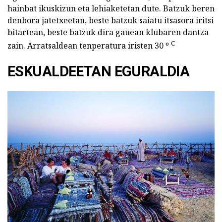
hainbat ikuskizun eta lehiaketetan dute. Batzuk beren
denbora jatetxeetan, beste batzuk saiatu itsasora iritsi
bitartean, beste batzuk dira gauean klubaren dantza
C
zain. Arratsaldean tenperatura iristen 30 º
ESKUALDEETAN EGURALDIA