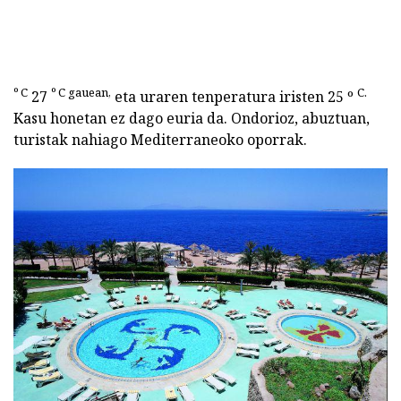
º C
º C gauean,
C.
27
eta uraren tenperatura iristen 25 º
Kasu honetan ez dago euria da. Ondorioz, abuztuan,
turistak nahiago Mediterraneoko oporrak.