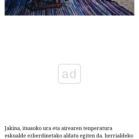
ad
Jakina, itsasoko ura eta airearen tenperatura
eskualde ezberdinetako aldatu egiten da. herrialdeko