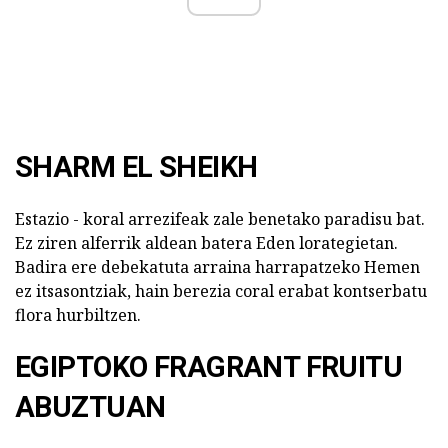
SHARM EL SHEIKH
Estazio - koral arrezifeak zale benetako paradisu bat.
Ez ziren alferrik aldean batera Eden lorategietan.
Badira ere debekatuta arraina harrapatzeko Hemen
ez itsasontziak, hain berezia coral erabat kontserbatu
flora hurbiltzen.
EGIPTOKO FRAGRANT FRUITU
ABUZTUAN