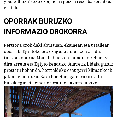
yourself ukatzeko ezer, herri goiz erreserba zerbitzua
erabili.
OPORRAK BURUZKO
INFORMAZIO OROKORRA
Pertsona orok daki abuztuan, ekainean eta uztailean
oporrak. Egiptoko oso ezaguna bihurtzen ari da.
turista kopurua Main bidaiatzen munduan zehar, ez
dira arreta eta Egipto kenduko. Aurretik bidaia guztiz
prestatu behar da, herrialdeko ezaugarri klimatikoak
jakin behar duzu. Kasu honetan, gainerako ez du
hutsik egin eta emozio positibo bakarra utziko.