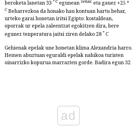
º C
zehar,
beroketa lanetan 33
egunean
eta gauez +25 º
C
Beharrezkoa da honako hau kontuan hartu behar,
urteko garai honetan iritsi Egipto: kostaldean,
oporrak ur epela zaleentzat egokitzen dira, bere
º
egunez tenperatura jaitsi ziren delako 28
C
Gehienak epelak une honetan klima Alexandria harro.
Hemen abuztuan eguraldi epelak nahikoa turisten
oinarrizko kopurua marrazten gorde. Badira egun 32
ad