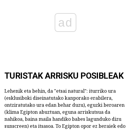
ad
TURISTAK ARRISKU POSIBLEAK
Lehenik eta behin, da "etsai natural": iturriko ura
(esklusiboki diseinatutako kanporako erabilera,
ontziratutako ura edan behar duzu), eguzki beroaren
(klima Egipton abuztuan, eguna arriskutsua da
nahikoa, baina maila handiko babes lagunduko dizu
sunscreen) eta itsasoa. To Egipton opor ez beraiek edo