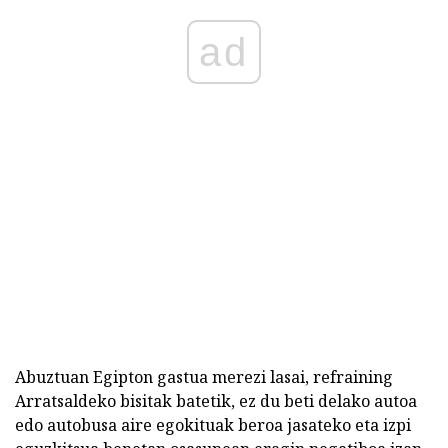
ad
Abuztuan Egipton gastua merezi lasai, refraining
Arratsaldeko bisitak batetik, ez du beti delako autoa
edo autobusa aire egokituak beroa jasateko eta izpi