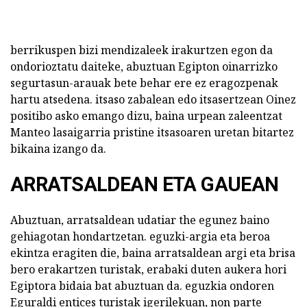
berrikuspen bizi mendizaleek irakurtzen egon da
ondorioztatu daiteke, abuztuan Egipton oinarrizko
segurtasun-arauak bete behar ere ez eragozpenak
hartu atsedena. itsaso zabalean edo itsasertzean Oinez
positibo asko emango dizu, baina urpean zaleentzat
Manteo lasaigarria pristine itsasoaren uretan bitartez
bikaina izango da.
ARRATSALDEAN ETA GAUEAN
Abuztuan, arratsaldean udatiar the egunez baino
gehiagotan hondartzetan. eguzki-argia eta beroa
ekintza eragiten die, baina arratsaldean argi eta brisa
bero erakartzen turistak, erabaki duten aukera hori
Egiptora bidaia bat abuztuan da. eguzkia ondoren
Eguraldi entices turistak igerilekuan, non parte