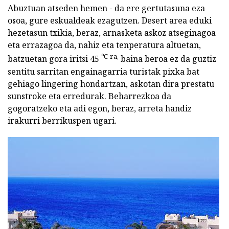
Abuztuan atseden hemen - da ere gertutasuna eza
osoa, gure eskualdeak ezagutzen. Desert area eduki
hezetasun txikia, beraz, arnasketa askoz atseginagoa
eta errazagoa da, nahiz eta tenperatura altuetan,
ºC-ra,
batzuetan gora iritsi 45
baina beroa ez da guztiz
sentitu sarritan engainagarria turistak pixka bat
gehiago lingering hondartzan, askotan dira prestatu
sunstroke eta erredurak. Beharrezkoa da
gogoratzeko eta adi egon, beraz, arreta handiz
irakurri berrikuspen ugari.