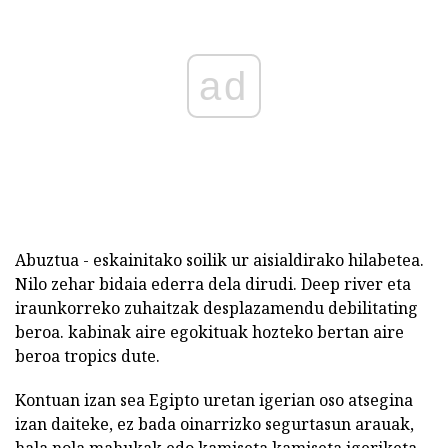
ad
Abuztua - eskainitako soilik ur aisialdirako hilabetea.
Nilo zehar bidaia ederra dela dirudi. Deep river eta
iraunkorreko zuhaitzak desplazamendu debilitating
beroa. kabinak aire egokituak hozteko bertan aire
beroa tropics dute.
Kontuan izan sea Egipto uretan igerian oso atsegina
izan daiteke, ez bada oinarrizko segurtasun arauak,