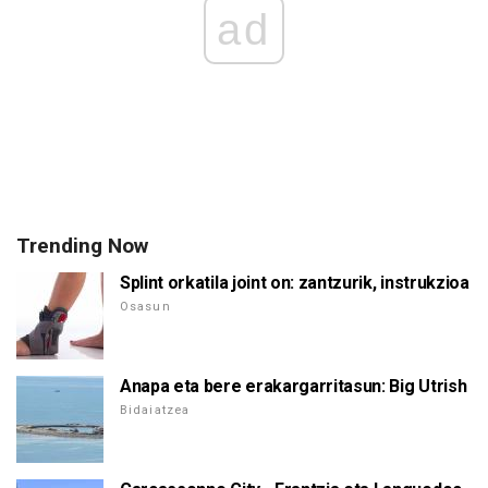
ad
Trending Now
Splint orkatila joint on: zantzurik, instrukzioa
Osasun
Anapa eta bere erakargarritasun: Big Utrish
Bidaiatzea