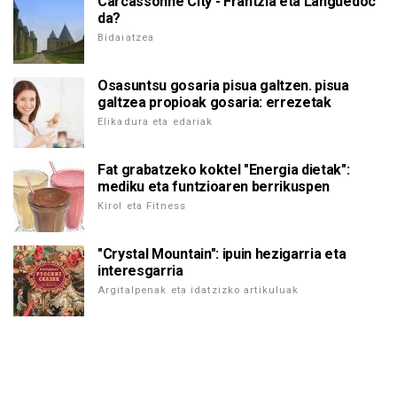
Carcassonne City - Frantzia eta Languedoc
da?
Bidaiatzea
Osasuntsu gosaria pisua galtzen. pisua
galtzea propioak gosaria: errezetak
Elikadura eta edariak
Fat grabatzeko koktel "Energia dietak":
mediku eta funtzioaren berrikuspen
Kirol eta Fitness
"Crystal Mountain": ipuin hezigarria eta
interesgarria
Argitalpenak eta idatzizko artikuluak