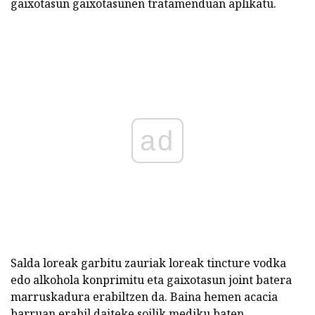
gaixotasun gaixotasunen tratamenduan aplikatu.
ad
Salda loreak garbitu zauriak loreak tincture vodka
edo alkohola konprimitu eta gaixotasun joint batera
marruskadura erabiltzen da. Baina hemen acacia
barruan erabil daiteke soilik mediku baten