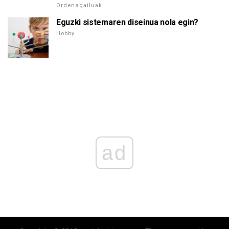
Ordenagailuak
Eguzki sistemaren diseinua nola egin?
Hobby
ad