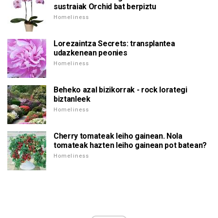
sustraiak Orchid bat berpiztu
Homeliness
Lorezaintza Secrets: transplantea
udazkenean peonies
Homeliness
Beheko azal bizikorrak - rock lorategi
biztanleek
Homeliness
Cherry tomateak leiho gainean. Nola
tomateak hazten leiho gainean pot batean?
Homeliness