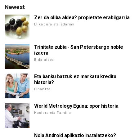
Newest
Zer da oliba aldea? propietate erabilgarria
Elikadura eta edariak
Trinitate zubia - San Petersburgo noble
izaera
Bidaiatzea
Eta banku batzuk ez markatu kreditu
historia?
Finantza
World Metrology Eguna: opor historia
Hasiera eta Familia
Nola Android aplikazio instalatzeko?