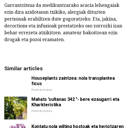
Garrantzitsua da medikuntzarako acacia lehengaiak
ezin dira azidotasun txikiko, alergiak dituzten
pertsonak erabiltzen dute gogoratzeko. Eta, jakina,
decoctions eta infusioak prestatzeko oso zorrozki izan
behar errezeta atxikitzen. amateur bakoitzean ezin
drogak eta pozoi eramaten.
Similar articles
Houseplants zaintzea: nola transplantea
ficus
Homeliness
Mahats 'sultanas 342 "- bere ezaugarri eta
Kharkteristika
Homeliness
Kontatu nola wilting hostoak eta heriotzaren