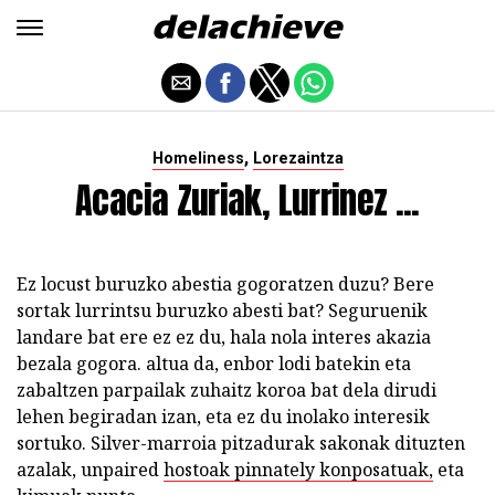
,
Homeliness
Lorezaintza
Acacia Zuriak, Lurrinez ...
Ez locust buruzko abestia gogoratzen duzu? Bere
sortak lurrintsu buruzko abesti bat? Seguruenik
landare bat ere ez ez du, hala nola interes akazia
bezala gogora. altua da, enbor lodi batekin eta
zabaltzen parpailak zuhaitz koroa bat dela dirudi
lehen begiradan izan, eta ez du inolako interesik
sortuko. Silver-marroia pitzadurak sakonak dituzten
azalak, unpaired
hostoak pinnately konposatuak,
eta