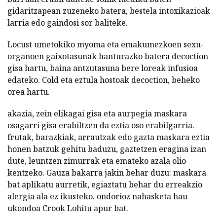
gidaritzapean zuzeneko batera, bestela intoxikazioak
larria edo gaindosi sor baliteke.
Locust umetokiko myoma eta emakumezkoen sexu-
organoen gaixotasunak hanturazko batera decoction
gisa hartu, baina antzutasuna bere loreak infusioa
edateko. Cold eta eztula hostoak decoction, beheko
orea hartu.
akazia, zein elikagai gisa eta aurpegia maskara
osagarri gisa erabiltzen da eztia oso erabilgarria.
frutak, barazkiak, arrautzak edo gazta maskara eztia
honen batzuk gehitu baduzu, gaztetzen eragina izan
dute, leuntzen zimurrak eta emateko azala olio
kentzeko. Gauza bakarra jakin behar duzu: maskara
bat aplikatu aurretik, egiaztatu behar du erreakzio
alergia ala ez ikusteko. ondorioz nahasketa hau
ukondoa Crook Lohitu apur bat.