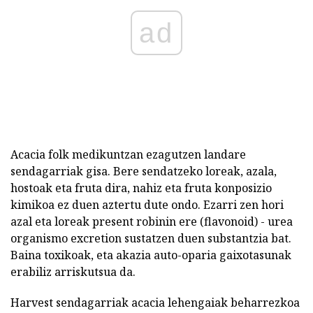
ad
Acacia folk medikuntzan ezagutzen landare
sendagarriak gisa. Bere sendatzeko loreak, azala,
hostoak eta fruta dira, nahiz eta fruta konposizio
kimikoa ez duen aztertu dute ondo. Ezarri zen hori
azal eta loreak present robinin ere (flavonoid) - urea
organismo excretion sustatzen duen substantzia bat.
Baina toxikoak, eta akazia auto-oparia gaixotasunak
erabiliz arriskutsua da.
Harvest sendagarriak acacia lehengaiak beharrezkoa