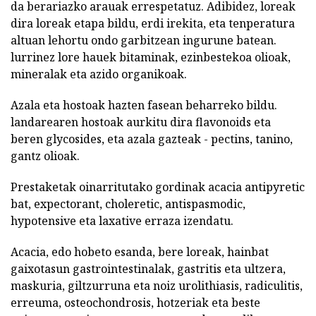
da berariazko arauak errespetatuz. Adibidez, loreak
dira loreak etapa bildu, erdi irekita, eta tenperatura
altuan lehortu ondo garbitzean ingurune batean.
lurrinez lore hauek bitaminak, ezinbestekoa olioak,
mineralak eta azido organikoak.
Azala eta hostoak hazten fasean beharreko bildu.
landarearen hostoak aurkitu dira flavonoids eta
beren glycosides, eta azala gazteak - pectins, tanino,
gantz olioak.
Prestaketak oinarritutako gordinak acacia antipyretic
bat, expectorant, choleretic, antispasmodic,
hypotensive eta laxative erraza izendatu.
Acacia, edo hobeto esanda, bere loreak, hainbat
gaixotasun gastrointestinalak, gastritis eta ultzera,
maskuria, giltzurruna eta noiz urolithiasis, radiculitis,
erreuma, osteochondrosis, hotzeriak eta beste