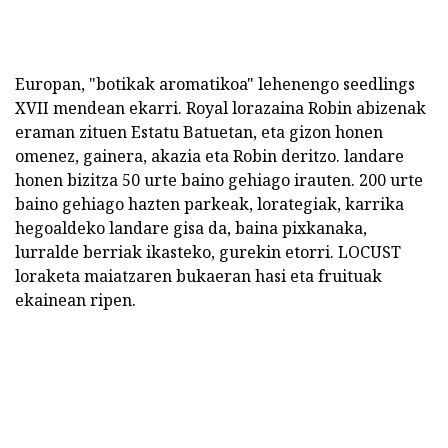
Europan, "botikak aromatikoa" lehenengo seedlings
XVII mendean ekarri. Royal lorazaina Robin abizenak
eraman zituen Estatu Batuetan, eta gizon honen
omenez, gainera, akazia eta Robin deritzo. landare
honen bizitza 50 urte baino gehiago irauten. 200 urte
baino gehiago hazten parkeak, lorategiak, karrika
hegoaldeko landare gisa da, baina pixkanaka,
lurralde berriak ikasteko, gurekin etorri. LOCUST
loraketa maiatzaren bukaeran hasi eta fruituak
ekainean ripen.