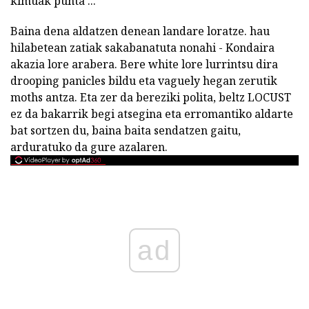
kimuak punta ...
Baina dena aldatzen denean landare loratze. hau
hilabetean zatiak sakabanatuta nonahi - Kondaira
akazia lore arabera. Bere white lore lurrintsu dira
drooping panicles bildu eta vaguely hegan zerutik
moths antza. Eta zer da bereziki polita, beltz LOCUST
ez da bakarrik begi atsegina eta erromantiko aldarte
bat sortzen du, baina baita sendatzen gaitu,
arduratuko da gure azalaren.
ad