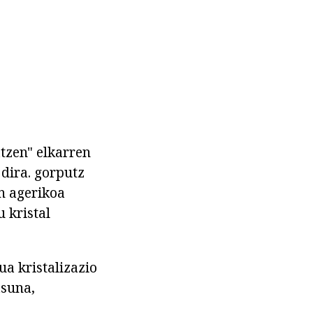
atzen" elkarren
 dira. gorputz
an agerikoa
 kristal
ua kristalizazio
asuna,