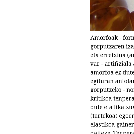
Amorfoak - forma
gorputzaren iza
eta erretxina (a
var - artifizial
amorfoa ez dute
egituran antola
gorputzeko - no
kritikoa tenper
dute eta likats
(tartekoa) egoer
elastikoa gaine
daiteke. Tenper