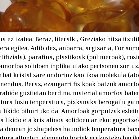
 ez izatea. Beraz, literalki, Greziako hitza itzul
era egilea. Adibidez, anbarra, argizaria, For
sume
rtifiziala), parafina, plastikoak (polimeroak), rosi
a amorfoa solidoen inplikatutako pertsonen sortuz
 bat kristal sare ondorioz kaotikoa molekula (ato
mendua. Beraz, ezaugarri fisikoak batzuk amorfo
rabide guztietan berdina. material amorfoa bate
atura fusio tenperatura, pixkanaka berogailu ga
ua likido bihurtuko da. Amorfoak gorputzak esleit
a likido eta kristalinoa solidoen arteko: gogortze
ra denean jo shapeless haundiok tenperatura bax
atura altuetan, elementu horiek erakusteko harik