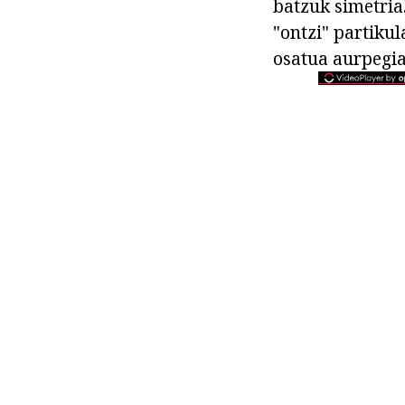
batzuk simetria
"ontzi" partikul
osatua aurpegia