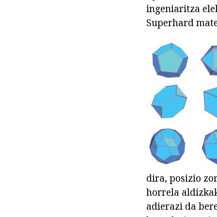
ingeniaritza el
Superhard mater
dira, posizio z
horrela aldizkak
adierazi da bere