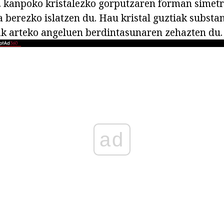
. kanpoko kristalezko gorputzaren forman simet
a berezko islatzen du. Hau kristal guztiak substa
k arteko angeluen berdintasunaren zehazten du.
ad