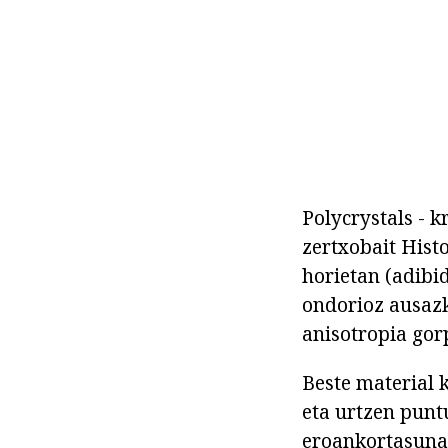
Polycrystals - k
zertxobait Histo
horietan (adibi
ondorioz ausaz
anisotropia gor
Beste material k
eta urtzen puntu
eroankortasuna,