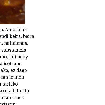
ita. Amorfoak
ndi beira.
beira
n, naftalenoa,
. substantzia
mo, ioi) body
a isotropo
rako, ez dago
inean leundu
u tarteko
ko eta bihurtu
uetan crack
ortasun,