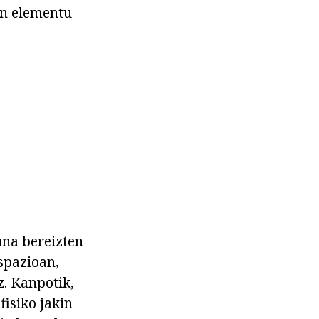
en elementu
una bereizten
espazioan,
z. Kanpotik,
fisiko jakin