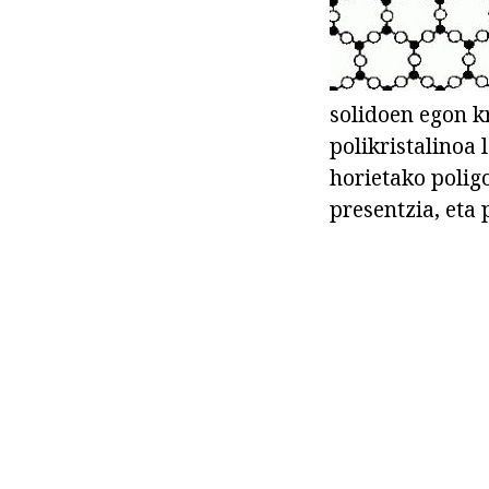
solidoen egon kr
polikristalinoa 
horietako polig
presentzia, eta 