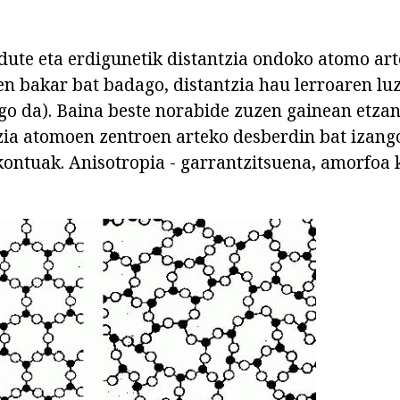
dute eta erdigunetik distantzia ondoko atomo ar
zen bakar bat badago, distantzia hau lerroaren lu
go da). Baina beste norabide zuzen gainean etz
tzia atomoen zentroen arteko desberdin bat izang
kontuak. Anisotropia - garrantzitsuena, amorfoa 