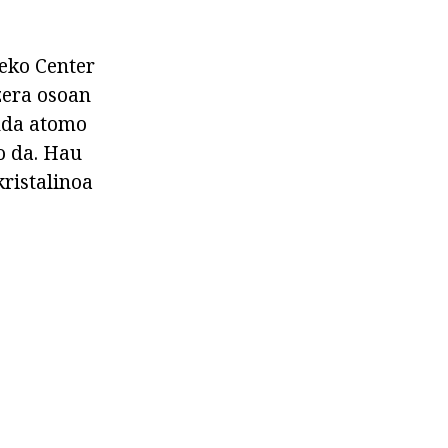
teko Center
zera osoan
anda atomo
o da. Hau
kristalinoa