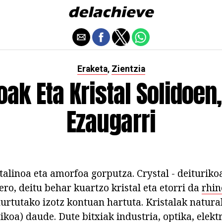
Eraketa
Zientzia
,
ak Eta Kristal Solidoen
Ezaugarri
stalinoa eta amorfoa gorputza. Crystal - deiturik
gero, deitu behar kuartzo kristal eta etorri da
rhin
hurtutako izotz kontuan hartuta. Kristalak natura
ikoa) daude. Dute bitxiak industria, optika, elekt