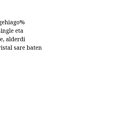
 gehiago%
single eta
e, alderdi
istal sare baten