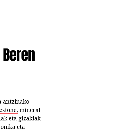
, Beren
oa antzinako
estone,
mineral
lak eta gizakiak
ronika eta