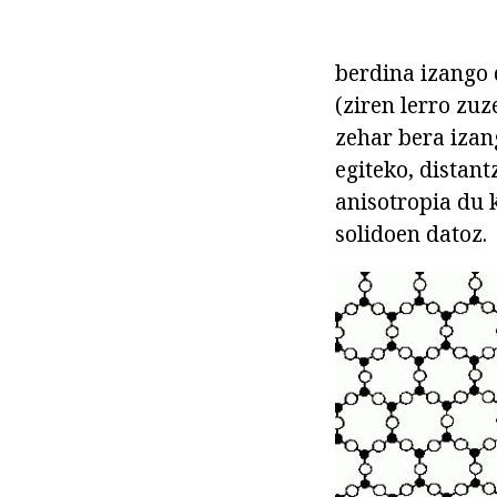
berdina izango 
(ziren lerro zu
zehar bera izan
egiteko, distan
anisotropia du 
solidoen datoz.