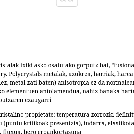
ristalak txiki asko osatutako gorputz bat, "fusion
ry. Polycrystals metalak, azukrea, harriak, harea
dez, metal zati baten) anisotropia ez da normale
ko elementuen antolamendua, nahiz banaka hartu
putzaren ezaugarri.
ristalino propietate: tenperatura zorrozki definit
 (puntu kritikoak presentzia), indarra, elastikot
 fluxua, bero eroankortasuna.