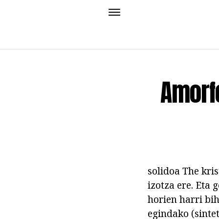
Amorfo
solidoa The kri
izotza ere. Eta 
horien harri bi
egindako (sintet