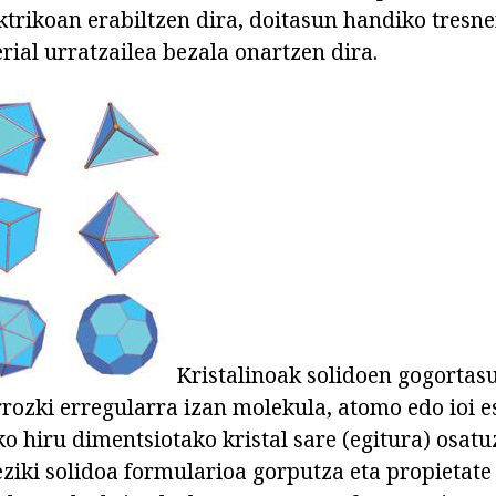
ektrikoan erabiltzen dira, doitasun handiko tresn
ial urratzailea bezala onartzen dira.
Kristalinoak solidoen gogortas
orrozki erregularra izan molekula, atomo edo ioi 
o hiru dimentsiotako kristal sare (egitura) osatu
ziki solidoa formularioa gorputza eta propietate 