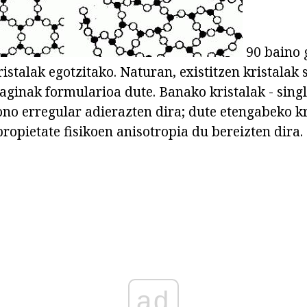
90 baino
istalak egotzitako. Naturan, existitzen kristalak 
laginak formularioa dute. Banako kristalak - singl
ono erregular adierazten dira; dute etengabeko kr
propietate fisikoen anisotropia du bereizten dira.
ad