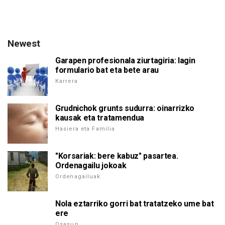
Newest
Garapen profesionala ziurtagiria: lagin
formulario bat eta bete arau
Karrera
Grudnichok grunts sudurra: oinarrizko
kausak eta tratamendua
Hasiera eta Familia
"Korsariak: bere kabuz" pasartea.
Ordenagailu jokoak
Ordenagailuak
Nola eztarriko gorri bat tratatzeko ume bat
ere
Osasun