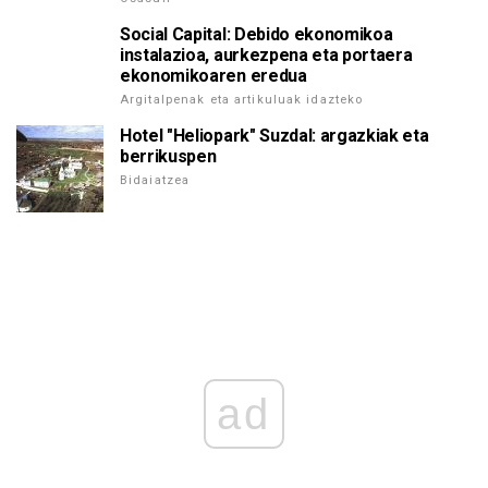
Social Capital: Debido ekonomikoa
instalazioa, aurkezpena eta portaera
ekonomikoaren eredua
Argitalpenak eta artikuluak idazteko
Hotel "Heliopark" Suzdal: argazkiak eta
berrikuspen
Bidaiatzea
ad