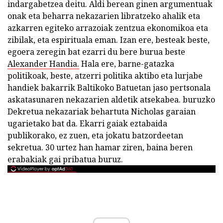
indargabetzea deitu. Aldi berean ginen argumentuak
onak eta beharra nekazarien libratzeko ahalik eta
azkarren egiteko arrazoiak zentzua ekonomikoa eta
zibilak, eta espirituala eman. Izan ere, besteak beste,
egoera zeregin bat ezarri du bere burua beste
Alexander Handia.
Hala ere, barne-gatazka
politikoak, beste, atzerri politika aktibo eta lurjabe
handiek bakarrik Baltikoko Batuetan jaso pertsonala
askatasunaren nekazarien aldetik atsekabea. buruzko
Dekretua nekazariak behartuta Nicholas garaian
ugarietako bat da. Ekarri gaiak eztabaida
publikorako, ez zuen, eta jokatu batzordeetan
sekretua. 30 urtez han hamar ziren, baina beren
erabakiak gai pribatua buruz.