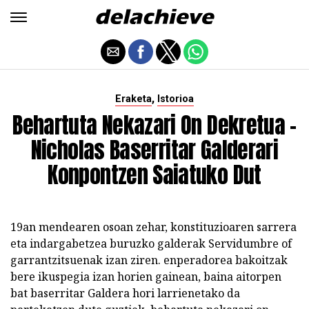
,
Eraketa
Istorioa
Behartuta Nekazari On Dekretua -
Nicholas Baserritar Galderari
Konpontzen Saiatuko Dut
19an mendearen osoan zehar, konstituzioaren sarrera
eta indargabetzea buruzko galderak Servidumbre of
garrantzitsuenak izan ziren. enperadorea bakoitzak
bere ikuspegia izan horien gainean, baina aitorpen
bat baserritar Galdera hori larrienetako da