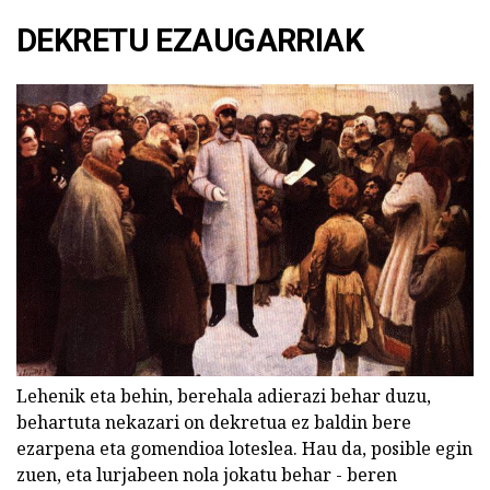
DEKRETU EZAUGARRIAK
Lehenik eta behin, berehala adierazi behar duzu,
behartuta nekazari on dekretua ez baldin bere
ezarpena eta gomendioa loteslea. Hau da, posible egin
zuen, eta lurjabeen nola jokatu behar - beren