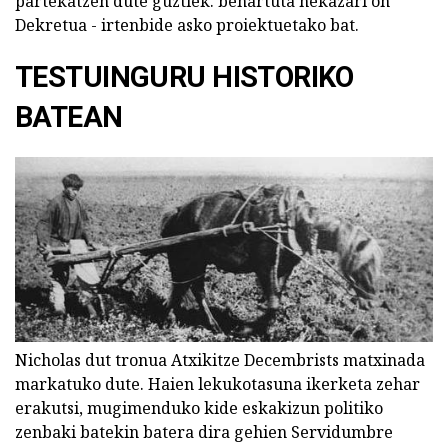
partekatzen dute guztiek. behartuta nekazari on
Dekretua - irtenbide asko proiektuetako bat.
TESTUINGURU HISTORIKO
BATEAN
Nicholas dut tronua Atxikitze Decembrists matxinada
markatuko dute. Haien lekukotasuna ikerketa zehar
erakutsi, mugimenduko kide eskakizun politiko
zenbaki batekin batera dira gehien Servidumbre