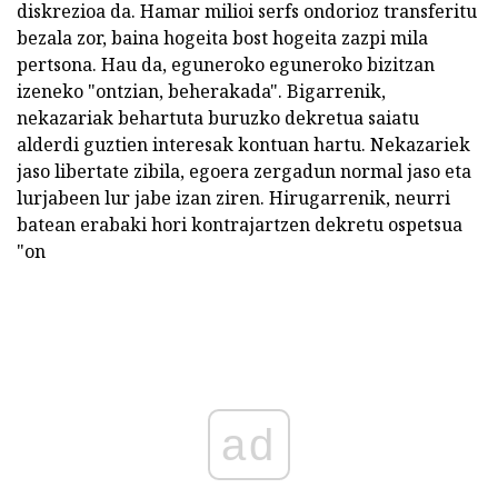
diskrezioa da. Hamar milioi serfs ondorioz transferitu
bezala zor, baina hogeita bost hogeita zazpi mila
pertsona. Hau da, eguneroko eguneroko bizitzan
izeneko "ontzian, beherakada". Bigarrenik,
nekazariak behartuta buruzko dekretua saiatu
alderdi guztien interesak kontuan hartu. Nekazariek
jaso libertate zibila, egoera zergadun normal jaso eta
lurjabeen lur jabe izan ziren. Hirugarrenik, neurri
batean erabaki hori kontrajartzen dekretu ospetsua
"on
ad