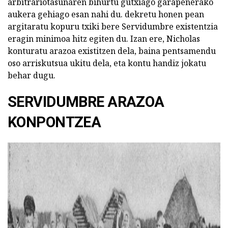
arbitrariotasunaren bihurtu gutxiago garapenerako
aukera gehiago esan nahi du. dekretu honen pean
argitaratu kopuru txiki bere Servidumbre existentzia
eragin minimoa hitz egiten du. Izan ere, Nicholas
konturatu arazoa existitzen dela, baina pentsamendu
oso arriskutsua ukitu dela, eta kontu handiz jokatu
behar dugu.
SERVIDUMBRE ARAZOA
KONPONTZEA