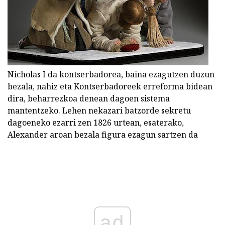
Nicholas I da kontserbadorea, baina ezagutzen duzun
bezala, nahiz eta Kontserbadoreek erreforma bidean
dira, beharrezkoa denean dagoen sistema
mantentzeko. Lehen nekazari batzorde sekretu
dagoeneko ezarri zen 1826 urtean, esaterako,
Alexander aroan bezala figura ezagun sartzen da
ad