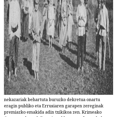
ad
nekazariak behartuta buruzko dekretua onartu
eragin publiko eta Errusiaren garapen zereginak
premiazko emakida adin txikikoa zen. Krimeako