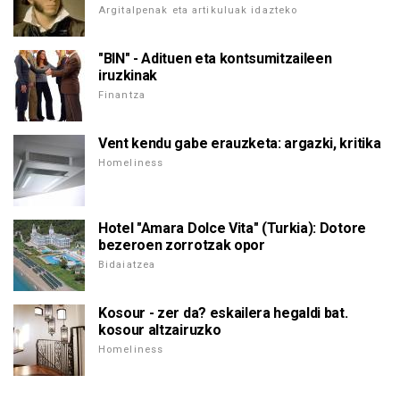
Argitalpenak eta artikuluak idazteko
"BIN" - Adituen eta kontsumitzaileen
iruzkinak
Finantza
Vent kendu gabe erauzketa: argazki, kritika
Homeliness
Hotel "Amara Dolce Vita" (Turkia): Dotore
bezeroen zorrotzak opor
Bidaiatzea
Kosour - zer da? eskailera hegaldi bat.
kosour altzairuzko
Homeliness