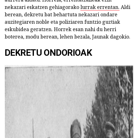
nekazari eskatzen gehiagorako
lurrak errentan.
Aldi
berean, dekretu bat behartuta nekazari ondare
auzitegiaren noble eta poliziaren funtzio guztiak
eskubidea geratzen. Horrek esan nahi du herri
boterea, modu berean, lehen bezala, Jaunak dagokio.
DEKRETU ONDORIOAK