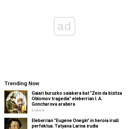
ad
Trending Now
Gaiari buruzko saiakera bat "Zein da bizitza
Oblomov tragedia" eleberrian I. A.
Goncharova arabera
Eraketa
Eleberrian "Eugene Onegin" in heroia irudi
perfektua. Tatyana Larina irudia