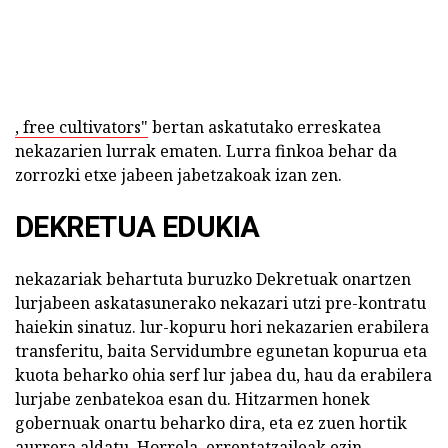
, free cultivators"
bertan askatutako erreskatea
nekazarien lurrak ematen. Lurra finkoa behar da
zorrozki etxe jabeen jabetzakoak izan zen.
DEKRETUA EDUKIA
nekazariak behartuta buruzko Dekretuak onartzen
lurjabeen askatasunerako nekazari utzi pre-kontratu
haiekin sinatuz. lur-kopuru hori nekazarien erabilera
transferitu, baita Servidumbre egunetan kopurua eta
kuota beharko ohia serf lur jabea du, hau da erabilera
lurjabe zenbatekoa esan du. Hitzarmen honek
gobernuak onartu beharko dira, eta ez zuen hortik
aurrera aldatu. Horrela, errentatzaileak ezin