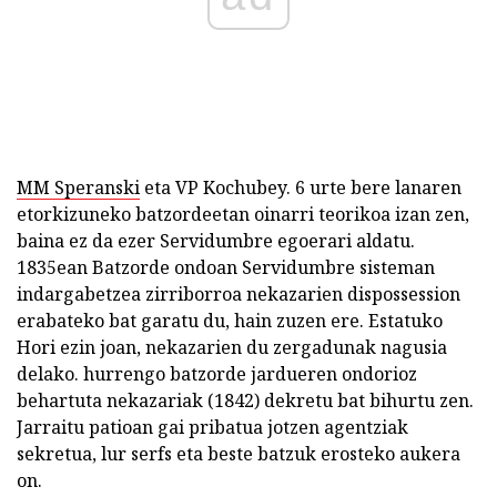
MM Speranski
eta VP Kochubey. 6 urte bere lanaren
etorkizuneko batzordeetan oinarri teorikoa izan zen,
baina ez da ezer Servidumbre egoerari aldatu.
1835ean Batzorde ondoan Servidumbre sisteman
indargabetzea zirriborroa nekazarien dispossession
erabateko bat garatu du, hain zuzen ere. Estatuko
Hori ezin joan, nekazarien du zergadunak nagusia
delako. hurrengo batzorde jardueren ondorioz
behartuta nekazariak (1842) dekretu bat bihurtu zen.
Jarraitu patioan gai pribatua jotzen agentziak
sekretua, lur serfs eta beste batzuk erosteko aukera
on.