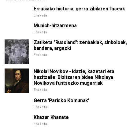
Errusiako historia: gerra zibilaren faseak
Eraketa
Munich-hitzarmena
Eraketa
Zatiketa "Russland": zenbakiak, sinboloak,
bandera, argazki
Eraketa
Nikolai Novikov - idazle, kazetari eta
hezitzaile. Bizitzaren bidea Nikolaya
Novikova funtsezko mugarriak
Eraketa
Gerra 'Parisko Komunak'
Eraketa
Khazar Khanate
Eraketa