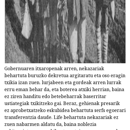
Gobernuaren itxaropenak arren, nekazariak
behartuta buruzko dekretua argitaratu eta oso eragin
txikia izan zuen. lurjabeen eta gordeak arren lurrak
erru eman behar da, eta boterea atxiki herrian, baina
ez ziren handitu edo betebeharrak baserritar
ustiategiak txikitzeko gai. Beraz, gehienak presarik
ez aprobetxatzeko eskubidea behartuta serfs egoerari
transferentzia daude. Life behartuta nekazariak ez
zuen nabarmen aldatu da, baina noblezia