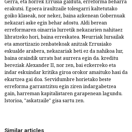
Gerra, eta horrek Errusia galduta, erreforma beharra
erakutsi. Egoera iraultzaile tolesgarri kaltetutako
goiko klaseak, nor nekez, baina azkenean Gobernuak
nekazari aske egin behar adostu. Aldi berean
erreformaren oinarria lurretik nekazarien nahitaez
libratzeko hori, baina erreskatea. Neurriak lursailak
eta amortizazio zenbatekoak anitzak Errusiako
eskualde arabera, nekazariak beti ez da nahikoa lur,
baina oraindik urrats bat aurrera egin da. kreditu
bereziak Alexander II, nor zen, bai ezkerreko eta
indar eskuindar kritika giroa orokor amaituko hasi da
ekartzea gai doa. Servidumbre horietako beste
erreforma garrantzitsu egin ziren indargabetzea
gain, harreman kapitalistaren garapenean lagundu.
Istorioa, "askatzaile" gisa sartu zen.
Similar articles