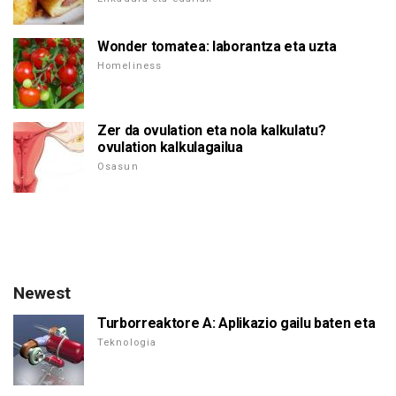
Wonder tomatea: laborantza eta uzta
Homeliness
Zer da ovulation eta nola kalkulatu?
ovulation kalkulagailua
Osasun
Newest
Turborreaktore A: Aplikazio gailu baten eta
Teknologia