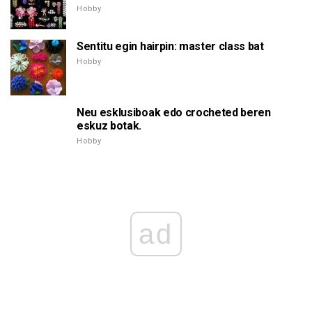
Hobby
Sentitu egin hairpin: master class bat
Hobby
Neu esklusiboak edo crocheted beren
eskuz botak.
Hobby
ad