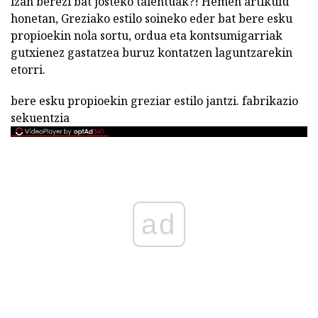
izan berezi bat josteko talentuak?! Hemen artikulu
honetan, Greziako estilo soineko eder bat bere esku
propioekin nola sortu, ordua eta kontsumigarriak
gutxienez gastatzea buruz kontatzen laguntzarekin
etorri.
bere esku propioekin greziar estilo jantzi. fabrikazio
sekuentzia
ad