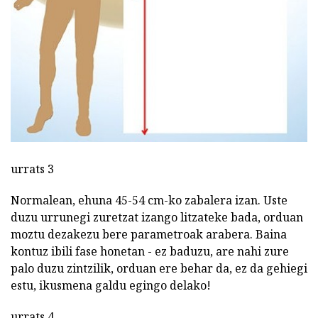
urrats 3
Normalean, ehuna 45-54 cm-ko zabalera izan. Uste
duzu urrunegi zuretzat izango litzateke bada, orduan
moztu dezakezu bere parametroak arabera. Baina
kontuz ibili fase honetan - ez baduzu, are nahi zure
palo duzu zintzilik, orduan ere behar da, ez da gehiegi
estu, ikusmena galdu egingo delako!
urrats 4