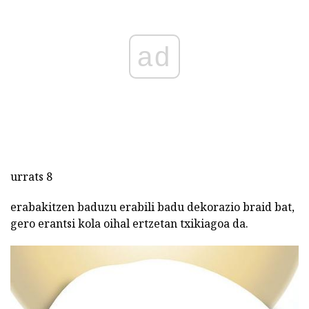
ad
urrats 8
erabakitzen baduzu erabili badu dekorazio braid bat,
gero erantsi kola oihal ertzetan txikiagoa da.