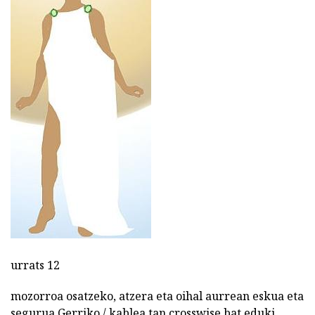
urrats 12
mozorroa osatzeko, atzera eta oihal aurrean eskua eta
segurua Gerriko / kablea tan crosswise bat eduki