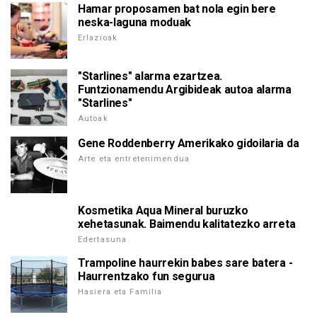
Hamar proposamen bat nola egin bere
neska-laguna moduak
Erlazioak
"Starlines" alarma ezartzea.
Funtzionamendu Argibideak autoa alarma
"Starlines"
Autoak
Gene Roddenberry Amerikako gidoilaria da
Arte eta entretenimendua
Kosmetika Aqua Mineral buruzko
xehetasunak. Baimendu kalitatezko arreta
Edertasuna
Trampoline haurrekin babes sare batera -
Haurrentzako fun segurua
Hasiera eta Familia