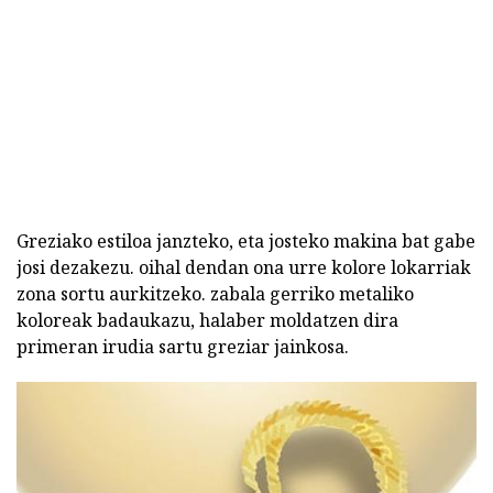
Greziako estiloa janzteko, eta josteko makina bat gabe
josi dezakezu. oihal dendan ona urre kolore lokarriak
zona sortu aurkitzeko. zabala gerriko metaliko
koloreak badaukazu, halaber moldatzen dira
primeran irudia sartu greziar jainkosa.