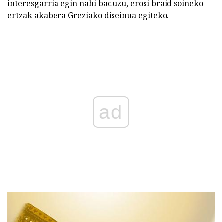
interesgarria egin nahi baduzu, erosi braid soineko
ertzak akabera Greziako diseinua egiteko.
ad