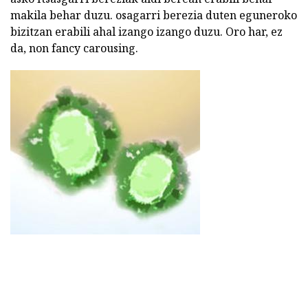
makila behar duzu. osagarri berezia duten eguneroko
bizitzan erabili ahal izango izango duzu. Oro har, ez
da, non fancy carousing.