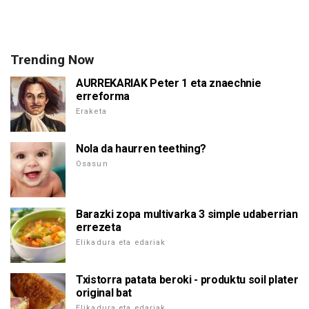
Trending Now
AURREKARIAK Peter 1 eta znaechnie
erreforma
Eraketa
Nola da haurren teething?
Osasun
Barazki zopa multivarka 3 simple udaberrian
errezeta
Elikadura eta edariak
Txistorra patata beroki - produktu soil plater
original bat
Elikadura eta edariak