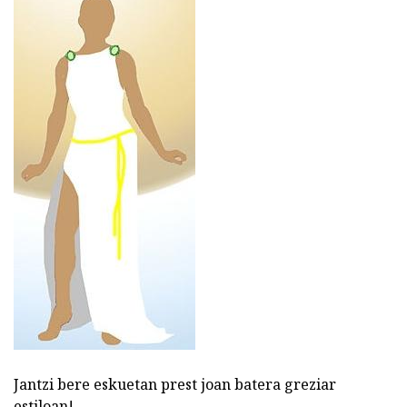
Jantzi bere eskuetan prest joan batera greziar
estiloan!