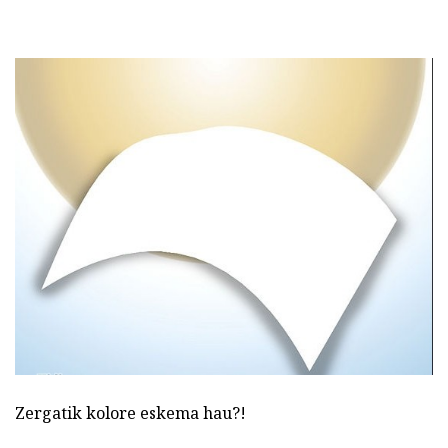
Zergatik kolore eskema hau?!