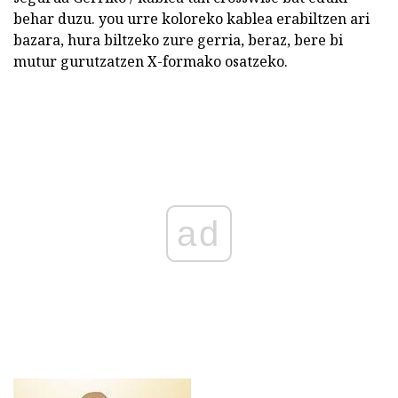
behar duzu. you urre koloreko kablea erabiltzen ari
bazara, hura biltzeko zure gerria, beraz, bere bi
mutur gurutzatzen X-formako osatzeko.
ad