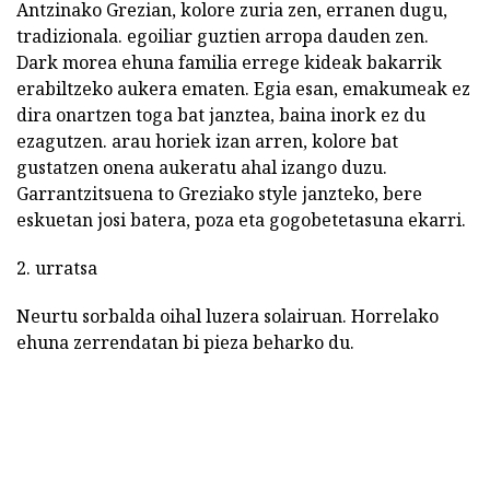
Antzinako Grezian, kolore zuria zen, erranen dugu,
tradizionala. egoiliar guztien arropa dauden zen.
Dark morea ehuna familia errege kideak bakarrik
erabiltzeko aukera ematen. Egia esan, emakumeak ez
dira onartzen toga bat janztea, baina inork ez du
ezagutzen. arau horiek izan arren, kolore bat
gustatzen onena aukeratu ahal izango duzu.
Garrantzitsuena to Greziako style janzteko, bere
eskuetan josi batera, poza eta gogobetetasuna ekarri.
2. urratsa
Neurtu sorbalda oihal luzera solairuan. Horrelako
ehuna zerrendatan bi pieza beharko du.