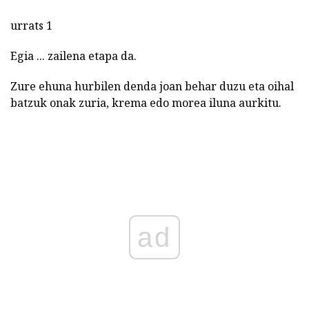
urrats 1
Egia ... zailena etapa da.
Zure ehuna hurbilen denda joan behar duzu eta oihal
batzuk onak zuria, krema edo morea iluna aurkitu.
ad