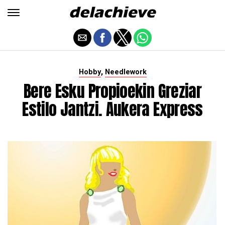
,
Hobby
Needlework
Bere Esku Propioekin Greziar
Estilo Jantzi. Aukera Express