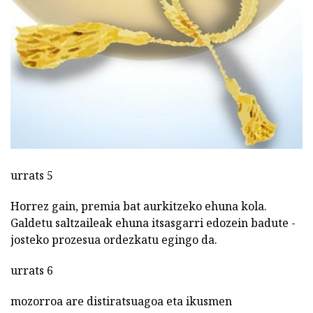
urrats 5
Horrez gain, premia bat aurkitzeko ehuna kola.
Galdetu saltzaileak ehuna itsasgarri edozein badute -
josteko prozesua ordezkatu egingo da.
urrats 6
mozorroa are distiratsuagoa eta ikusmen