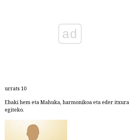
ad
urrats 10
Ebaki hem eta Mahuka, harmonikoa eta eder itxura
egiteko.