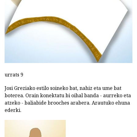
urrats 9
Josi Greziako estilo soineko bat, nahiz eta ume bat
boterea. Orain konektatu bi oihal banda - aurreko eta
atzeko - baliabide brooches arabera. Arautuko ehuna
ederki.