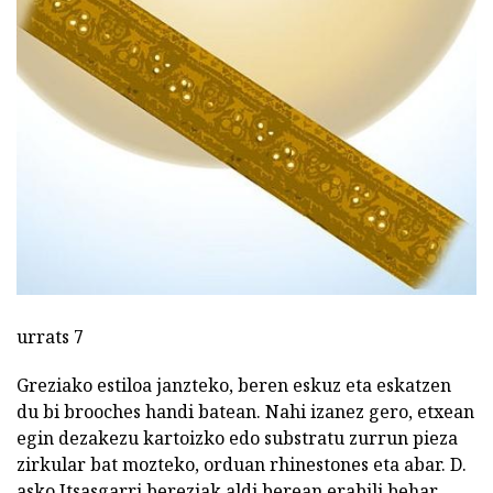
urrats 7
Greziako estiloa janzteko, beren eskuz eta eskatzen
du bi brooches handi batean. Nahi izanez gero, etxean
egin dezakezu kartoizko edo substratu zurrun pieza
zirkular bat mozteko, orduan rhinestones eta abar. D.
asko Itsasgarri bereziak aldi berean erabili behar