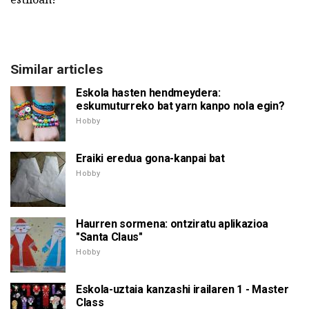
Similar articles
Eskola hasten hendmeydera:
eskumuturreko bat yarn kanpo nola egin?
Hobby
Eraiki eredua gona-kanpai bat
Hobby
Haurren sormena: ontziratu aplikazioa
"Santa Claus"
Hobby
Eskola-uztaia kanzashi irailaren 1 - Master
Class