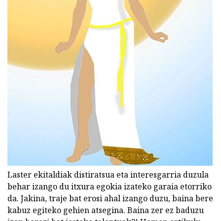
Laster ekitaldiak distiratsua eta interesgarria duzula
behar izango du itxura egokia izateko garaia etorriko
da. Jakina, traje bat erosi ahal izango duzu, baina bere
kabuz egiteko gehien atsegina. Baina zer ez baduzu