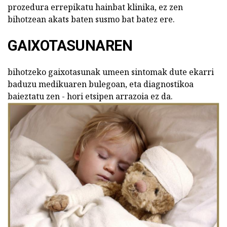
prozedura errepikatu hainbat klinika, ez zen
bihotzean akats baten susmo bat batez ere.
GAIXOTASUNAREN
bihotzeko gaixotasunak umeen sintomak dute ekarri
baduzu medikuaren bulegoan, eta diagnostikoa
baieztatu zen - hori etsipen arrazoia ez da.