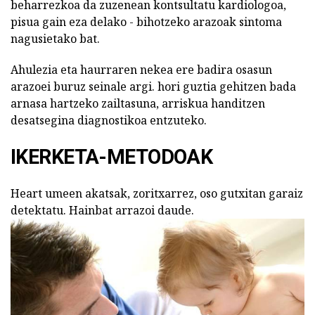
beharrezkoa da zuzenean kontsultatu kardiologoa,
pisua gain eza delako - bihotzeko arazoak sintoma
nagusietako bat.
Ahulezia eta haurraren nekea ere badira osasun
arazoei buruz seinale argi. hori guztia gehitzen bada
arnasa hartzeko zailtasuna, arriskua handitzen
desatsegina diagnostikoa entzuteko.
IKERKETA-METODOAK
Heart umeen akatsak, zoritxarrez, oso gutxitan garaiz
detektatu. Hainbat arrazoi daude.