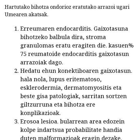
Hartutako bihotza ondorioz eratutako arrazoi ugari
Umearen akatsak.
Erreumaren endocarditis. Gaixotasuna
bihotzeko balbula dira, stroma
granulomas eratu eragiten die. kasuen%
75 reumatoide endocarditis gaixotasun
arrazoiak dago.
Hedatu ehun konektiboaren gaixotasun.
hala nola, lupus eritematoso,
esklerodermia, dermatomyositis eta
beste gisa patologiak, sarritan sortzen
giltzurruna eta bihotza ere
konplikazioak.
Erosoa lesioa. bularrean area edozein
kolpe indartsua probabilitate handia
duten malformazioak eragin dezake.