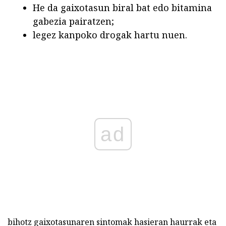
He da gaixotasun biral bat edo bitamina
gabezia pairatzen;
legez kanpoko drogak hartu nuen.
ad
bihotz gaixotasunaren sintomak hasieran haurrak eta