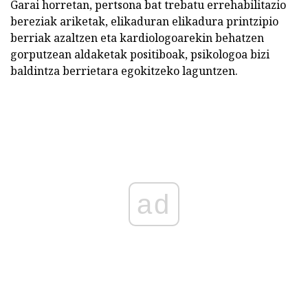
Garai horretan, pertsona bat trebatu errehabilitazio
bereziak ariketak, elikaduran elikadura printzipio
berriak azaltzen eta kardiologoarekin behatzen
gorputzean aldaketak positiboak, psikologoa bizi
baldintza berrietara egokitzeko laguntzen.
ad