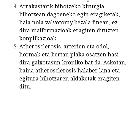
Arrakastarik bihotzeko kirurgia.
bihotzean dagoeneko egin eragiketak,
hala nola valvotomy bezala finean, ez
dira malformazioak eragiten dituzten
konplikazioak.
Atherosclerosis. arterien eta odol,
hormak eta bertan plaka osatzen hasi
dira gaixotasun kroniko bat da. Askotan,
baina atherosclerosis halaber lana eta
egitura bihotzaren aldaketak eragiten
ditu.