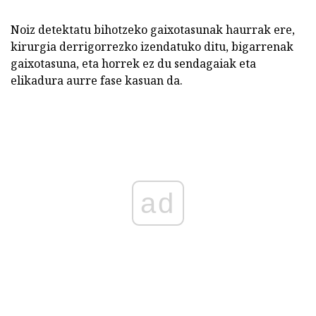
Noiz detektatu bihotzeko gaixotasunak haurrak ere,
kirurgia derrigorrezko izendatuko ditu, bigarrenak
gaixotasuna, eta horrek ez du sendagaiak eta
elikadura aurre fase kasuan da.
ad