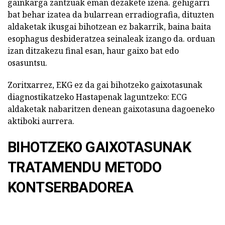
gainkarga zantzuak eman dezakete izena. gehigarri
bat behar izatea da bularrean erradiografia, dituzten
aldaketak ikusgai bihotzean ez bakarrik, baina baita
esophagus desbideratzea seinaleak izango da. orduan
izan ditzakezu final esan, haur gaixo bat edo
osasuntsu.
Zoritxarrez, EKG ez da gai bihotzeko gaixotasunak
diagnostikatzeko Hastapenak laguntzeko: ECG
aldaketak nabaritzen denean gaixotasuna dagoeneko
aktiboki aurrera.
BIHOTZEKO GAIXOTASUNAK
TRATAMENDU METODO
KONTSERBADOREA