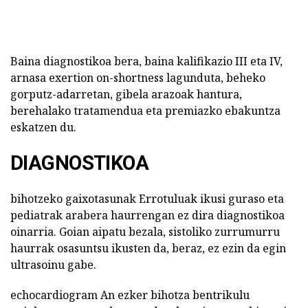
Baina diagnostikoa bera, baina kalifikazio III eta IV,
arnasa exertion on-shortness lagunduta, beheko
gorputz-adarretan, gibela arazoak hantura,
berehalako tratamendua eta premiazko ebakuntza
eskatzen du.
DIAGNOSTIKOA
bihotzeko gaixotasunak Errotuluak ikusi guraso eta
pediatrak arabera haurrengan ez dira diagnostikoa
oinarria. Goian aipatu bezala, sistoliko zurrumurru
haurrak osasuntsu ikusten da, beraz, ez ezin da egin
ultrasoinu gabe.
echocardiogram An ezker bihotza bentrikulu