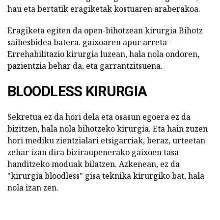
hau eta bertatik eragiketak kostuaren araberakoa.
Eragiketa egiten da open-bihotzean kirurgia Bihotz
saihesbidea batera. gaixoaren apur arreta -
Errehabilitazio kirurgia luzean, hala nola ondoren,
pazientzia behar da, eta garrantzitsuena.
BLOODLESS KIRURGIA
Sekretua ez da hori dela eta osasun egoera ez da
bizitzen, hala nola bihotzeko kirurgia. Eta hain zuzen
hori mediku zientzialari etsigarriak, beraz, urteetan
zehar izan dira biziraupenerako gaixoen tasa
handitzeko moduak bilatzen. Azkenean, ez da
"kirurgia bloodless" gisa teknika kirurgiko bat, hala
nola izan zen.