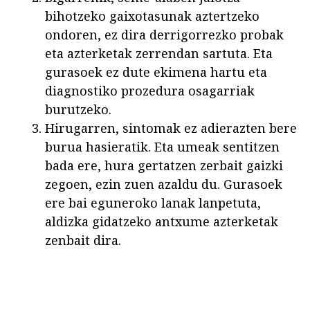
bihotzeko gaixotasunak aztertzeko
ondoren, ez dira derrigorrezko probak
eta azterketak zerrendan sartuta. Eta
gurasoek ez dute ekimena hartu eta
diagnostiko prozedura osagarriak
burutzeko.
Hirugarren, sintomak ez adierazten bere
burua hasieratik. Eta umeak sentitzen
bada ere, hura gertatzen zerbait gaizki
zegoen, ezin zuen azaldu du. Gurasoek
ere bai eguneroko lanak lanpetuta,
aldizka gidatzeko antxume azterketak
zenbait dira.