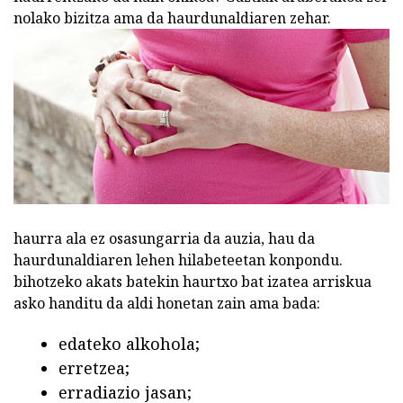
nolako bizitza ama da haurdunaldiaren zehar.
haurra ala ez osasungarria da auzia, hau da
haurdunaldiaren lehen hilabeteetan konpondu.
bihotzeko akats batekin haurtxo bat izatea arriskua
asko handitu da aldi honetan zain ama bada:
edateko alkohola;
erretzea;
erradiazio jasan;