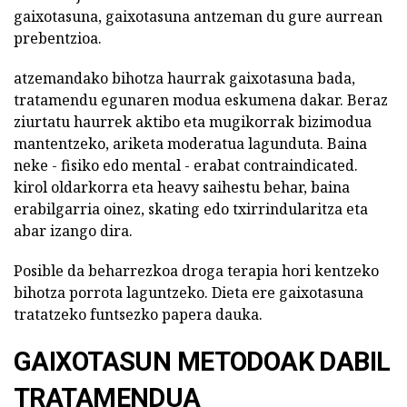
gaixotasuna, gaixotasuna antzeman du gure aurrean
prebentzioa.
atzemandako bihotza haurrak gaixotasuna bada,
tratamendu egunaren modua eskumena dakar. Beraz
ziurtatu haurrek aktibo eta mugikorrak bizimodua
mantentzeko, ariketa moderatua lagunduta. Baina
neke - fisiko edo mental - erabat contraindicated.
kirol oldarkorra eta heavy saihestu behar, baina
erabilgarria oinez, skating edo txirrindularitza eta
abar izango dira.
Posible da beharrezkoa droga terapia hori kentzeko
bihotza porrota laguntzeko. Dieta ere gaixotasuna
tratatzeko funtsezko papera dauka.
GAIXOTASUN METODOAK DABIL
TRATAMENDUA