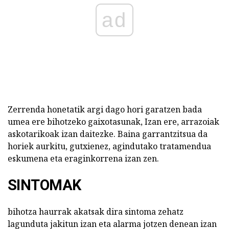
ad
Zerrenda honetatik argi dago hori garatzen bada
umea ere bihotzeko gaixotasunak, Izan ere, arrazoiak
askotarikoak izan daitezke. Baina garrantzitsua da
horiek aurkitu, gutxienez, agindutako tratamendua
eskumena eta eraginkorrena izan zen.
SINTOMAK
bihotza haurrak akatsak dira sintoma zehatz
lagunduta jakitun izan eta alarma jotzen denean izan