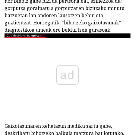
nor bihotz gabe bizi da pertsona bat, ezinezkoa da:
gorputza goraipatu a gorputzaren bizitzako minutu
batzuetan lan ondoren lausotzen behin eta
guztientzat. Horregatik, "bihotzeko gaixotasunak"
diagnostikoa umeak ere beldurtzen gurasoak.
ad
Gaixotasunaren xehetasun mediku sartu gabe,
deskribatu bihotzeko balbula matxura bat lotutako,