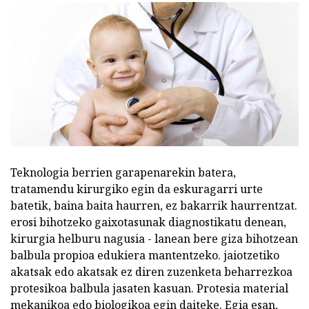
Teknologia berrien garapenarekin batera,
tratamendu kirurgiko egin da eskuragarri urte
batetik, baina baita haurren, ez bakarrik haurrentzat.
erosi bihotzeko gaixotasunak diagnostikatu denean,
kirurgia helburu nagusia - lanean bere giza bihotzean
balbula propioa edukiera mantentzeko. jaiotzetiko
akatsak edo akatsak ez diren zuzenketa beharrezkoa
protesikoa balbula jasaten kasuan. Protesia material
mekanikoa edo biologikoa egin daiteke. Egia esan,