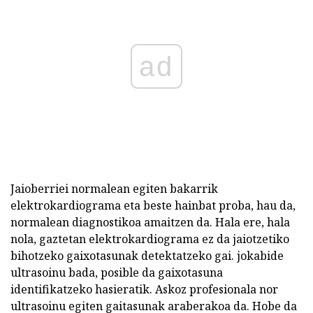
ad
Jaioberriei normalean egiten bakarrik
elektrokardiograma eta beste hainbat proba, hau da,
normalean diagnostikoa amaitzen da. Hala ere, hala
nola, gaztetan elektrokardiograma ez da jaiotzetiko
bihotzeko gaixotasunak detektatzeko gai. jokabide
ultrasoinu bada, posible da gaixotasuna
identifikatzeko hasieratik. Askoz profesionala nor
ultrasoinu egiten gaitasunak araberakoa da. Hobe da