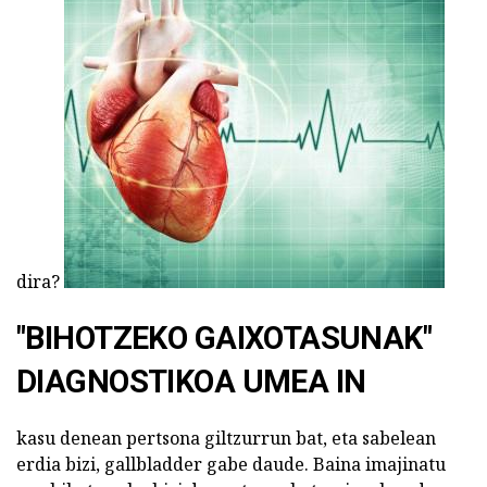
dira?
"BIHOTZEKO GAIXOTASUNAK"
DIAGNOSTIKOA UMEA IN
kasu denean pertsona giltzurrun bat, eta sabelean
erdia bizi, gallbladder gabe daude. Baina imajinatu