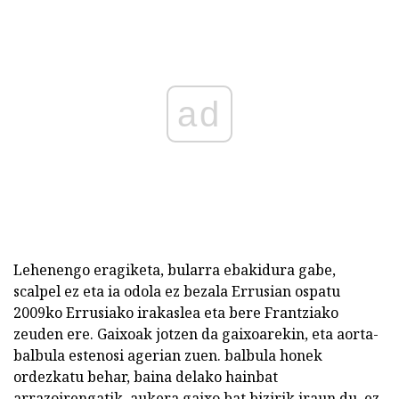
ad
Lehenengo eragiketa, bularra ebakidura gabe,
scalpel ez eta ia odola ez bezala Errusian ospatu
2009ko Errusiako irakaslea eta bere Frantziako
zeuden ere. Gaixoak jotzen da gaixoarekin, eta aorta-
balbula estenosi agerian zuen. balbula honek
ordezkatu behar, baina delako hainbat
arrazoirengatik, aukera gaixo bat bizirik iraun du, ez