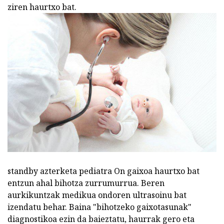
ziren haurtxo bat.
standby azterketa pediatra On gaixoa haurtxo bat
entzun ahal bihotza zurrumurrua. Beren
aurkikuntzak medikua ondoren ultrasoinu bat
izendatu behar. Baina "bihotzeko gaixotasunak"
diagnostikoa ezin da baieztatu, haurrak gero eta