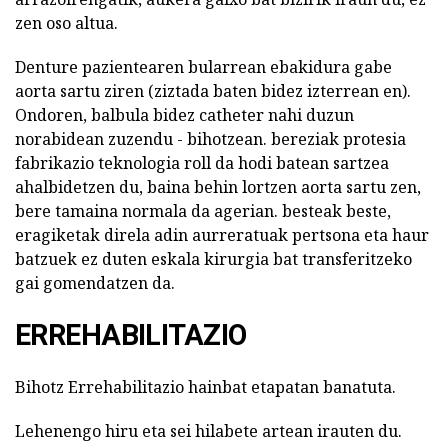
zen oso altua.
Denture pazientearen bularrean ebakidura gabe
aorta sartu ziren (ziztada baten bidez izterrean en).
Ondoren, balbula bidez catheter nahi duzun
norabidean zuzendu - bihotzean. bereziak protesia
fabrikazio teknologia roll da hodi batean sartzea
ahalbidetzen du, baina behin lortzen aorta sartu zen,
bere tamaina normala da agerian. besteak beste,
eragiketak direla adin aurreratuak pertsona eta haur
batzuek ez duten eskala kirurgia bat transferitzeko
gai gomendatzen da.
ERREHABILITAZIO
Bihotz Errehabilitazio hainbat etapatan banatuta.
Lehenengo hiru eta sei hilabete artean irauten du.