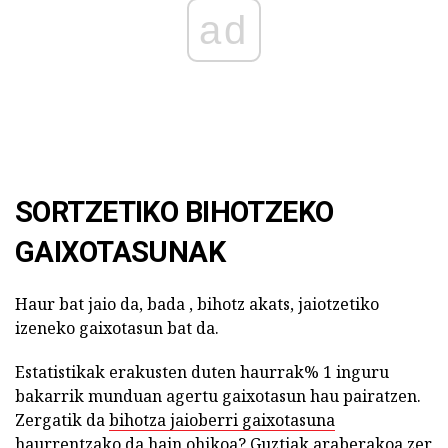
ad
SORTZETIKO BIHOTZEKO
GAIXOTASUNAK
Haur bat jaio da, bada , bihotz akats, jaiotzetiko
izeneko gaixotasun bat da.
Estatistikak erakusten duten haurrak% 1 inguru
bakarrik munduan agertu gaixotasun hau pairatzen.
Zergatik da
bihotza jaioberri gaixotasuna
haurrentzako da hain ohikoa? Guztiak araberakoa zer