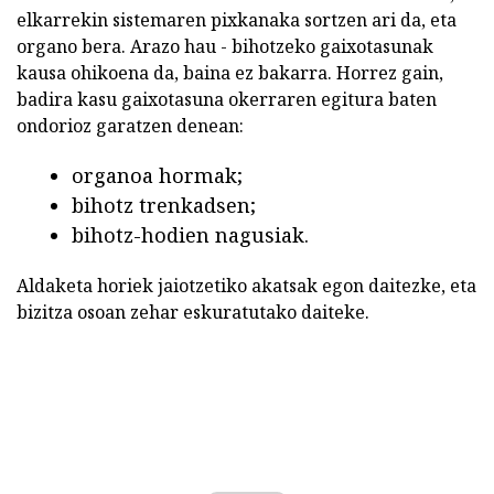
elkarrekin sistemaren pixkanaka sortzen ari da, eta
organo bera. Arazo hau - bihotzeko gaixotasunak
kausa ohikoena da, baina ez bakarra. Horrez gain,
badira kasu gaixotasuna okerraren egitura baten
ondorioz garatzen denean:
organoa hormak;
bihotz trenkadsen;
bihotz-hodien nagusiak.
Aldaketa horiek jaiotzetiko akatsak egon daitezke, eta
bizitza osoan zehar eskuratutako daiteke.