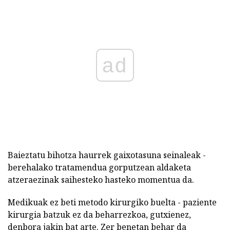
ad
Baieztatu bihotza haurrek gaixotasuna seinaleak -
berehalako tratamendua gorputzean aldaketa
atzeraezinak saihesteko hasteko momentua da.
Medikuak ez beti metodo kirurgiko buelta - paziente
kirurgia batzuk ez da beharrezkoa, gutxienez,
denbora jakin bat arte. Zer benetan behar da