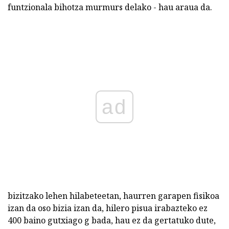
funtzionala bihotza murmurs delako - hau araua da.
ad
bizitzako lehen hilabeteetan, haurren garapen fisikoa
izan da oso bizia izan da, hilero pisua irabazteko ez
400 baino gutxiago g bada, hau ez da gertatuko dute,