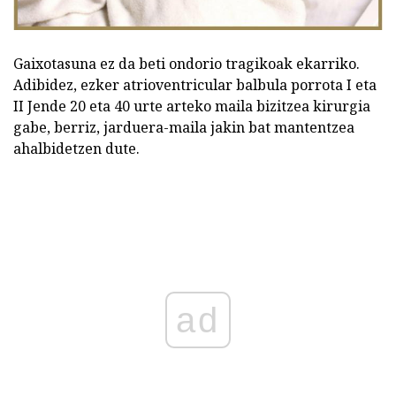
Gaixotasuna ez da beti ondorio tragikoak ekarriko.
Adibidez, ezker atrioventricular balbula porrota I eta
II Jende 20 eta 40 urte arteko maila bizitzea kirurgia
gabe, berriz, jarduera-maila jakin bat mantentzea
ahalbidetzen dute.
ad