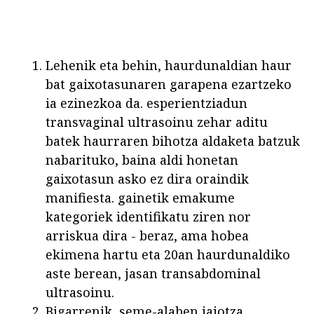
Lehenik eta behin, haurdunaldian haur
bat gaixotasunaren garapena ezartzeko
ia ezinezkoa da. esperientziadun
transvaginal ultrasoinu zehar aditu
batek haurraren bihotza aldaketa batzuk
nabarituko, baina aldi honetan
gaixotasun asko ez dira oraindik
manifiesta. gainetik emakume
kategoriek identifikatu ziren nor
arriskua dira - beraz, ama hobea
ekimena hartu eta 20an haurdunaldiko
aste berean, jasan transabdominal
ultrasoinu.
Bigarrenik, seme-alaben jaiotza