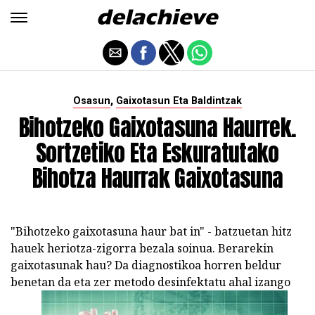
,
Osasun
Gaixotasun Eta Baldintzak
Bihotzeko Gaixotasuna Haurrek.
Sortzetiko Eta Eskuratutako
Bihotza Haurrak Gaixotasuna
"Bihotzeko gaixotasuna haur bat in" - batzuetan hitz
hauek heriotza-zigorra bezala soinua. Berarekin
gaixotasunak hau? Da diagnostikoa horren beldur
benetan da eta zer metodo desinfektatu ahal izango