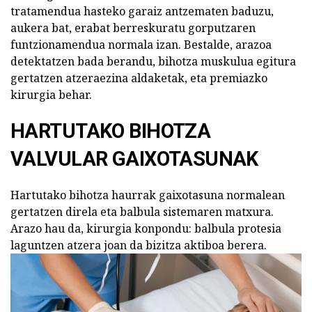
tratamendua hasteko garaiz antzematen baduzu,
aukera bat, erabat berreskuratu gorputzaren
funtzionamendua normala izan. Bestalde, arazoa
detektatzen bada berandu, bihotza muskulua egitura
gertatzen atzeraezina aldaketak, eta premiazko
kirurgia behar.
HARTUTAKO BIHOTZA
VALVULAR GAIXOTASUNAK
Hartutako bihotza haurrak gaixotasuna normalean
gertatzen direla eta balbula sistemaren matxura.
Arazo hau da, kirurgia konpondu: balbula protesia
laguntzen atzera joan da bizitza aktiboa berera.