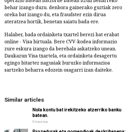
operazio batean batzorde batean itzuli beharreko
behar izango duzu. denbora gainerako guztiak zero
oreka bat izango du, eta fraudster ezin dirua
ateratzea hortik, benetan saiatu bada ere.
Halaber, bada ordainketa txartel berezi bat erabat
online - Visa birtuala. Bere CVV-kodea informazio
zure eskura izango da berehala askatzeko unean.
Daukazun Visa txartela, eta ordainketa desagertu
egingo bitartez nagusiak buruzko informazioa
sartzeko beharra edozein osagarri izan daiteke.
Similar articles
Nola kontu bat irekitzeko atzerriko banku
batean.
Finantza
Prozedurak eta gomendioak deskribapena: