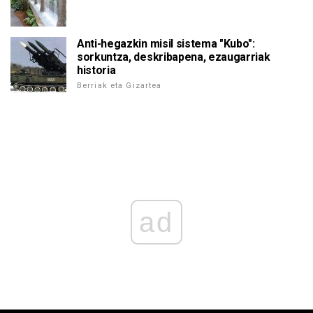
Anti-hegazkin misil sistema "Kubo":
sorkuntza, deskribapena, ezaugarriak
historia
Berriak eta Gizartea
ad