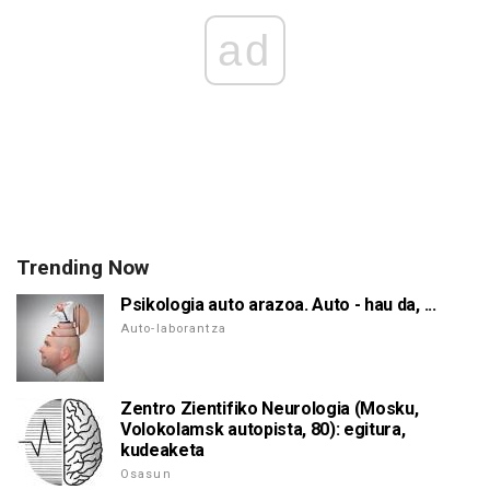
ad
Trending Now
Psikologia auto arazoa. Auto - hau da, ...
Auto-laborantza
Zentro Zientifiko Neurologia (Mosku,
Volokolamsk autopista, 80): egitura,
kudeaketa
Osasun