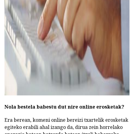
ad
Nola bestela babestu dut nire online erosketak?
Era berean, komeni online bereizi txartelik erosketak
egiteko erabili ahal izango da, dirua zein horrelako