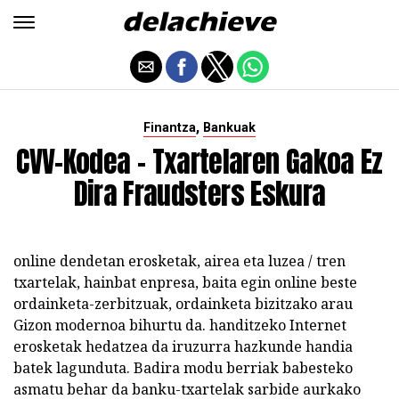
,
Finantza
Bankuak
CVV-Kodea - Txartelaren Gakoa Ez
Dira Fraudsters Eskura
online dendetan erosketak, airea eta luzea / tren
txartelak, hainbat enpresa, baita egin online beste
ordainketa-zerbitzuak, ordainketa bizitzako arau
Gizon modernoa bihurtu da. handitzeko Internet
erosketak hedatzea da iruzurra hazkunde handia
batek lagunduta. Badira modu berriak babesteko
asmatu behar da banku-txartelak sarbide aurkako