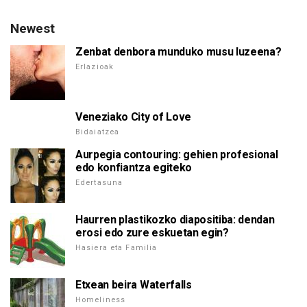
Newest
Zenbat denbora munduko musu luzeena?
Erlazioak
Veneziako City of Love
Bidaiatzea
Aurpegia contouring: gehien profesional
edo konfiantza egiteko
Edertasuna
Haurren plastikozko diapositiba: dendan
erosi edo zure eskuetan egin?
Hasiera eta Familia
Etxean beira Waterfalls
Homeliness