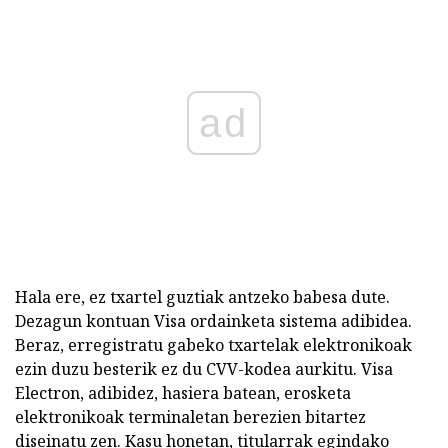
ad
Hala ere, ez txartel guztiak antzeko babesa dute.
Dezagun kontuan Visa ordainketa sistema adibidea.
Beraz, erregistratu gabeko txartelak elektronikoak
ezin duzu besterik ez du CVV-kodea aurkitu. Visa
Electron, adibidez, hasiera batean, erosketa
elektronikoak terminaletan berezien bitartez
diseinatu zen. Kasu honetan, titularrak egindako