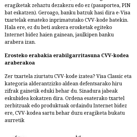
eragiketak zehaztu dezakezu edo ez (pasaportea, PIN
bat eskatzen). Geroago, banku batzuk hasi dira e-Visa
txartelak emateko inprimatutako CVV-kode batekin.
Hala ere, ez du beti aukera erosketak egiteko
Internet bidez haien gainean, jaulkipen banku
arabera izan.
Erosteko erabakia erabilgarritasuna CVV-kodea
araberakoa
Zer txartela ziurtatu CVV-kode izatea? Visa Classic eta
kategoria alderantzizko aldean defentsarako hiru
zifrak gainetik eduki behar du. Sinadura jabeak
eskubidea kokatzen dira. Ordena esaterako txartel
zerbitzuak edo produktuak ordaindu Internet bidez
ere, CVV-kodea sartu behar duzu eragiketa bukatu
aurretik