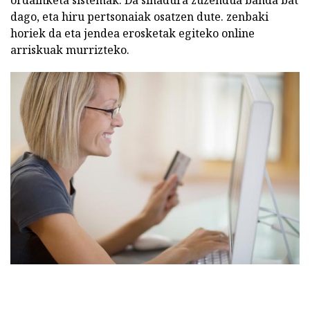
ordainketa sistemak. Da sinadura zuzendua banda bat
dago, eta hiru pertsonaiak osatzen dute. zenbaki
horiek da eta jendea erosketak egiteko online
arriskuak murrizteko.