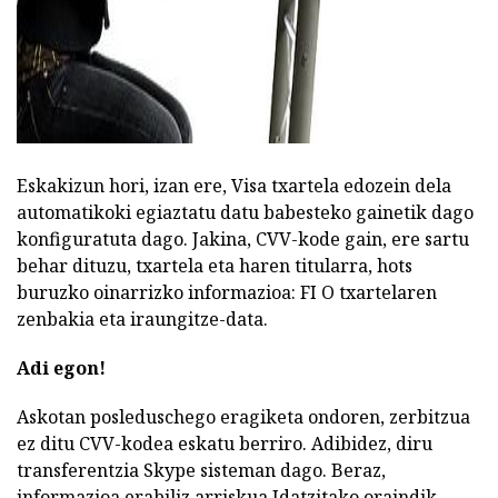
Eskakizun hori, izan ere, Visa txartela edozein dela
automatikoki egiaztatu datu babesteko gainetik dago
konfiguratuta dago. Jakina, CVV-kode gain, ere sartu
behar dituzu, txartela eta haren titularra, hots
buruzko oinarrizko informazioa: FI O txartelaren
zenbakia eta iraungitze-data.
Adi egon!
Askotan posleduschego eragiketa ondoren, zerbitzua
ez ditu CVV-kodea eskatu berriro. Adibidez, diru
transferentzia Skype sisteman dago. Beraz,
informazioa erabiliz arriskua Idatzitako oraindik