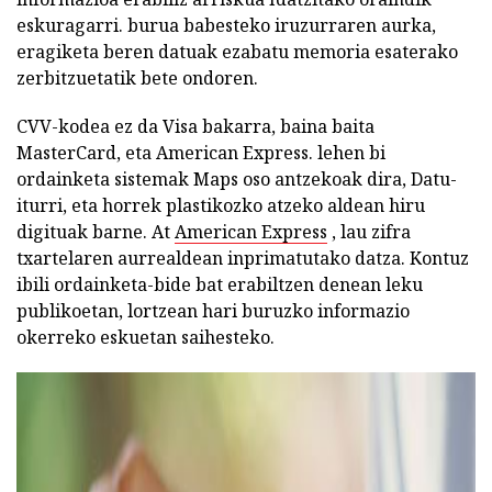
eskuragarri. burua babesteko iruzurraren aurka,
eragiketa beren datuak ezabatu memoria esaterako
zerbitzuetatik bete ondoren.
CVV-kodea ez da Visa bakarra, baina baita
MasterCard, eta American Express. lehen bi
ordainketa sistemak Maps oso antzekoak dira, Datu-
iturri, eta horrek plastikozko atzeko aldean hiru
digituak barne. At
American Express
, lau zifra
txartelaren aurrealdean inprimatutako datza. Kontuz
ibili ordainketa-bide bat erabiltzen denean leku
publikoetan, lortzean hari buruzko informazio
okerreko eskuetan saihesteko.