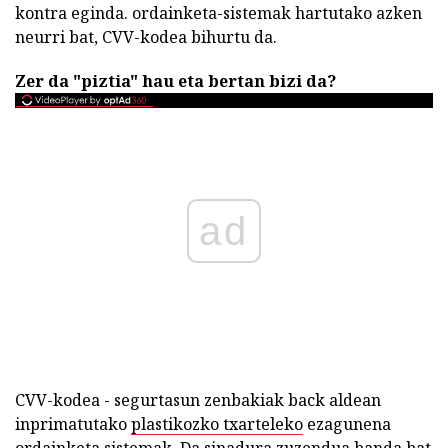
kontra eginda. ordainketa-sistemak hartutako azken
neurri bat, CVV-kodea bihurtu da.
Zer da "piztia" hau eta bertan bizi da?
ad
CVV-kodea - segurtasun zenbakiak back aldean
inprimatutako
plastikozko txarteleko
ezagunena