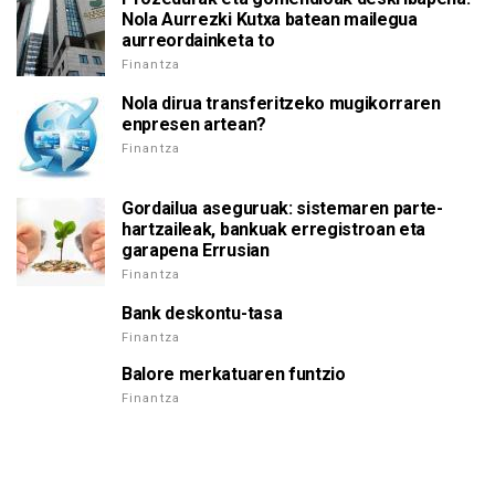
Nola Aurrezki Kutxa batean mailegua
aurreordainketa to
Finantza
Nola dirua transferitzeko mugikorraren
enpresen artean?
Finantza
Gordailua aseguruak: sistemaren parte-
hartzaileak, bankuak erregistroan eta
garapena Errusian
Finantza
Bank deskontu-tasa
Finantza
Balore merkatuaren funtzio
Finantza