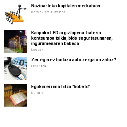
Nazioarteko kapitalen merkatuan
Berriak eta Gizartea
Kanpoko LED argiztapena: bateria
kontsumoa txikia, bide segurtasunaren,
ingurumenaren babesa
Legeak
Zer egin ez baduzu auto zerga on zatoz?
Finantza
Egokia errima hitza "hobeto"
Kultura