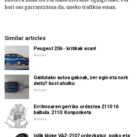
hori oso garrantzitsua da, uneko trafikoa eman.
Similar articles
Peugeot 206 - kritikak esan!
Autoak
Galdutako autoa gakoak, zer egin eta nork
deitu? bost aholku
Autoak
Erritmoaren gerriko ordeztea 2110 16
balbula. 2110: Konponketa
Autoak
Isilik bloke VAZ-2107 ordezkatuz. goiko eta