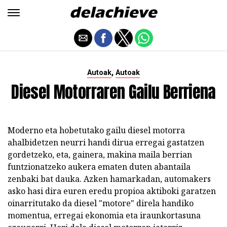
,
Autoak
Autoak
Diesel Motorraren Gailu Berriena
Moderno eta hobetutako gailu diesel motorra
ahalbidetzen neurri handi dirua erregai gastatzen
gordetzeko, eta, gainera, makina maila berrian
funtzionatzeko aukera ematen duten abantaila
zenbaki bat dauka. Azken hamarkadan, automakers
asko hasi dira euren eredu propioa aktiboki garatzen
oinarritutako da diesel "motore" direla handiko
momentua, erregai ekonomia eta iraunkortasuna