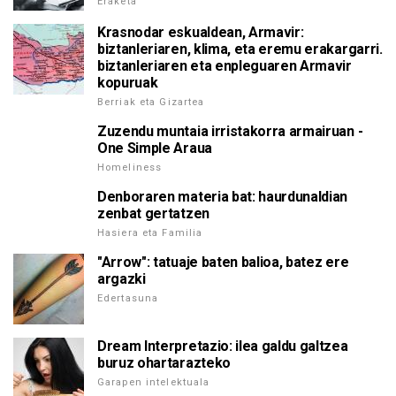
Eraketa
Krasnodar eskualdean, Armavir:
biztanleriaren, klima, eta eremu erakargarri.
biztanleriaren eta enpleguaren Armavir
kopuruak
Berriak eta Gizartea
Zuzendu muntaia irristakorra armairuan -
One Simple Araua
Homeliness
Denboraren materia bat: haurdunaldian
zenbat gertatzen
Hasiera eta Familia
"Arrow": tatuaje baten balioa, batez ere
argazki
Edertasuna
Dream Interpretazio: ilea galdu galtzea
buruz ohartarazteko
Garapen intelektuala