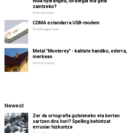
Nola hydrangea, lorategia eta gela
zaintzeko?
Homeliness
CDMA estandarra USB-modem
Ordenagailuak
Metal "Monterey" - kalitate handiko, ederra,
merkean
Homeliness
Newest
Zer da ortografia gutxieneko eta bertan
sartzen dira hori? Spelling behintzat
errusiar hizkuntza