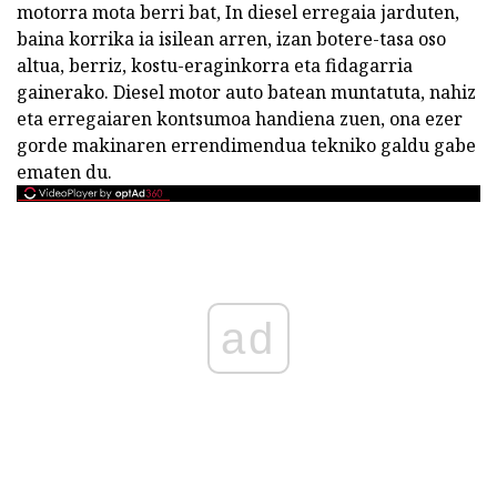
motorra mota berri bat, In diesel erregaia jarduten,
baina korrika ia isilean arren, izan botere-tasa oso
altua, berriz, kostu-eraginkorra eta fidagarria
gainerako. Diesel motor auto batean muntatuta, nahiz
eta erregaiaren kontsumoa handiena zuen, ona ezer
gorde makinaren errendimendua tekniko galdu gabe
ematen du.
ad