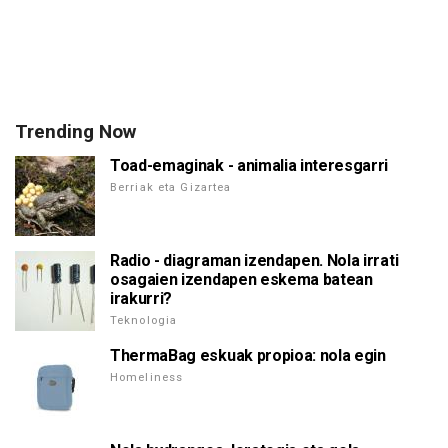
Trending Now
Toad-emaginak - animalia interesgarri
Berriak eta Gizartea
Radio - diagraman izendapen. Nola irrati
osagaien izendapen eskema batean
irakurri?
Teknologia
ThermaBag eskuak propioa: nola egin
Homeliness