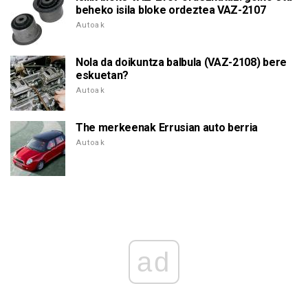
beheko isila bloke ordeztea VAZ-2107
Autoak
Nola da doikuntza balbula (VAZ-2108) bere
eskuetan?
Autoak
The merkeenak Errusian auto berria
Autoak
ad