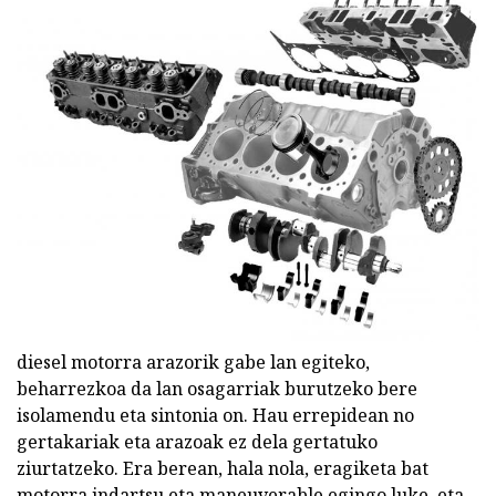
diesel motorra arazorik gabe lan egiteko,
beharrezkoa da lan osagarriak burutzeko bere
isolamendu eta sintonia on. Hau errepidean no
gertakariak eta arazoak ez dela gertatuko
ziurtatzeko. Era berean, hala nola, eragiketa bat
motorra indartsu eta maneuverable egingo luke, eta