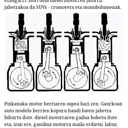
ezaugarri. Hori dela diesel motorren jatorriz
jabetzakoa da SUVs - crossovers eta monobolumenak.
Pixkanaka-motor berriaren ospea hazi zen. Gaurkoan
auto modelo berrien kopuru handi baten jabetza
bihurtu dute. diesel motorraren gailua hobetu dute
eta, izan ere, gasolina motorra maila erdietsi. labur,