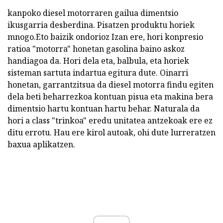
kanpoko diesel motorraren gailua dimentsio
ikusgarria desberdina. Pisatzen produktu horiek
mnogo.Eto baizik ondorioz Izan ere, hori konpresio
ratioa "motorra" honetan gasolina baino askoz
handiagoa da. Hori dela eta, balbula, eta horiek
sisteman sartuta indartua egitura dute. Oinarri
honetan, garrantzitsua da diesel motorra findu egiten
dela beti beharrezkoa kontuan pisua eta makina bera
dimentsio hartu kontuan hartu behar. Naturala da
hori a class "trinkoa" eredu unitatea antzekoak ere ez
ditu errotu. Hau ere kirol autoak, ohi dute lurreratzen
baxua aplikatzen.