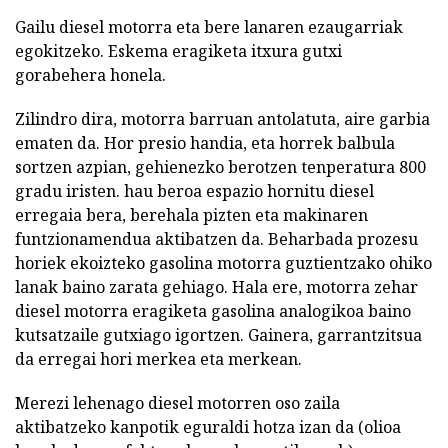
Gailu diesel motorra eta bere lanaren ezaugarriak
egokitzeko. Eskema eragiketa itxura gutxi
gorabehera honela.
Zilindro dira, motorra barruan antolatuta, aire garbia
ematen da. Hor presio handia, eta horrek balbula
sortzen azpian, gehienezko berotzen tenperatura 800
gradu iristen. hau beroa espazio hornitu diesel
erregaia bera, berehala pizten eta makinaren
funtzionamendua aktibatzen da. Beharbada prozesu
horiek ekoizteko gasolina motorra guztientzako ohiko
lanak baino zarata gehiago. Hala ere, motorra zehar
diesel motorra eragiketa gasolina analogikoa baino
kutsatzaile gutxiago igortzen. Gainera, garrantzitsua
da erregai hori merkea eta merkean.
Merezi lehenago diesel motorren oso zaila
aktibatzeko kanpotik eguraldi hotza izan da (olioa