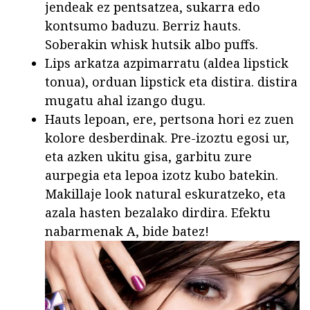
jendeak ez pentsatzea, sukarra edo
kontsumo baduzu. Berriz hauts.
Soberakin whisk hutsik albo puffs.
Lips arkatza azpimarratu (aldea lipstick
tonua), orduan lipstick eta distira. distira
mugatu ahal izango dugu.
Hauts lepoan, ere, pertsona hori ez zuen
kolore desberdinak. Pre-izoztu egosi ur,
eta azken ukitu gisa, garbitu zure
aurpegia eta lepoa izotz kubo batekin.
Makillaje look natural eskuratzeko, eta
azala hasten bezalako dirdira. Efektu
nabarmenak A, bide batez!