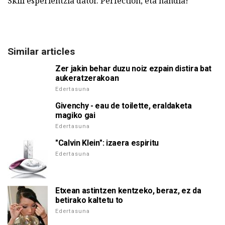
Skill esperientzia dator. Perfection, eta handia!
Similar articles
Zer jakin behar duzu noiz ezpain distira bat
aukeratzerakoan
Edertasuna
Givenchy - eau de toilette, eraldaketa
magiko gai
Edertasuna
"Calvin Klein": izaera espiritu
Edertasuna
Etxean astintzen kentzeko, beraz, ez da
betirako kaltetu to
Edertasuna