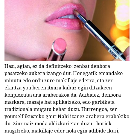
Hasi, agian, ez da definitzeko: zenbat denbora
pasatzeko aukera izango dut. Honegatik emandako
minutu edo ordu zure makillaje ederra, eta zer
ekintza you beren itxura kabuz egin ditzakeen
konplexutasuna araberakoa da. Adibidez, denbora
maskara, masaje bat aplikatzeko, edo garbiketa
tradizionala mugatu behar duzu. Hurrengoa, zer
yourself ikusteko gaur Nahi izanez arabera erabakiko
du. Ziur naiz moda aldizkarietan duzu - horiek
mugitzeko, makillaje eder nola egin adibide ikusi,