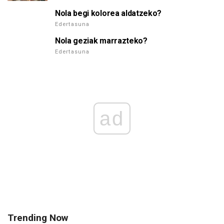
Nola begi kolorea aldatzeko?
Edertasuna
Nola geziak marrazteko?
Edertasuna
ad
Trending Now