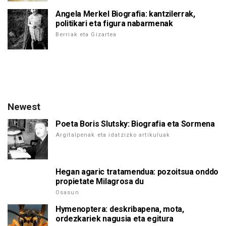
Angela Merkel Biografia: kantzilerrak,
politikari eta figura nabarmenak
Berriak eta Gizartea
Newest
Poeta Boris Slutsky: Biografia eta Sormena
Argitalpenak eta idatzizko artikuluak
Hegan agaric tratamendua: pozoitsua onddo
propietate Milagrosa du
Osasun
Hymenoptera: deskribapena, mota,
ordezkariek nagusia eta egitura