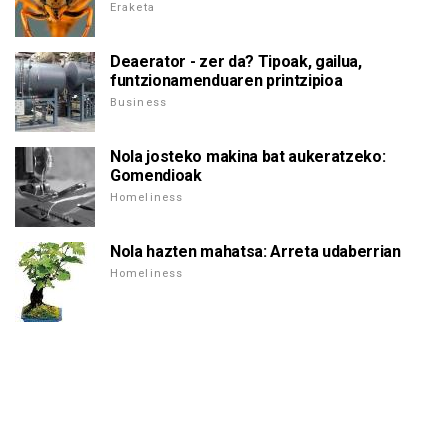
Eraketa
Deaerator - zer da? Tipoak, gailua,
funtzionamenduaren printzipioa
Business
Nola josteko makina bat aukeratzeko:
Gomendioak
Homeliness
Nola hazten mahatsa: Arreta udaberrian
Homeliness