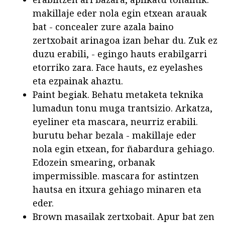
makillaje eder nola egin etxean arauak
bat - concealer zure azala baino
zertxobait arinagoa izan behar du. Zuk ez
duzu erabili, - egingo hauts erabilgarri
etorriko zara. Face hauts, ez eyelashes
eta ezpainak ahaztu.
Paint begiak. Behatu metaketa teknika
lumadun tonu muga trantsizio. Arkatza,
eyeliner eta mascara, neurriz erabili.
burutu behar bezala - makillaje eder
nola egin etxean, for ñabardura gehiago.
Edozein smearing, orbanak
impermissible. mascara for astintzen
hautsa en itxura gehiago minaren eta
eder.
Brown masailak zertxobait. Apur bat zen