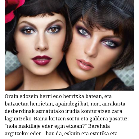
Orain edozein herri edo herrixka batean, eta
batzuetan herrietan, apaindegi bat, non, arrakasta
desberdinak asmatutako irudia konturatzen zara
laguntzeko. Baina lortzen sortu eta galdera pasatuz:
"nola makillaje eder egin etxean?" Berehala
argitzeko: eder - hau da, eskuin eta estetika eta