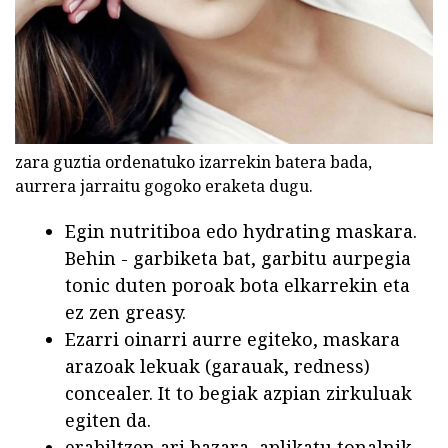
zara guztia ordenatuko izarrekin batera bada,
aurrera jarraitu gogoko eraketa dugu.
Egin nutritiboa edo hydrating maskara.
Behin - garbiketa bat, garbitu aurpegia
tonic duten poroak bota elkarrekin eta
ez zen greasy.
Ezarri oinarri aurre egiteko, maskara
arazoak lekuak (garauak, redness)
concealer. It to begiak azpian zirkuluak
egiten da.
erabiltzen ari bazara, aplikatu tonalnik.