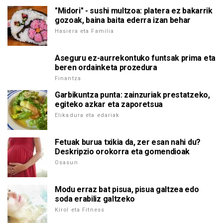
"Midori" - sushi multzoa: platera ez bakarrik
gozoak, baina baita ederra izan behar
Hasiera eta Familia
Aseguru ez-aurrekontuko funtsak prima eta
beren ordainketa prozedura
Finantza
Garbikuntza punta: zainzuriak prestatzeko,
egiteko azkar eta zaporetsua
Elikadura eta edariak
Fetuak burua txikia da, zer esan nahi du?
Deskripzio orokorra eta gomendioak
Osasun
Modu erraz bat pisua, pisua galtzea edo
soda erabiliz galtzeko
Kirol eta Fitness