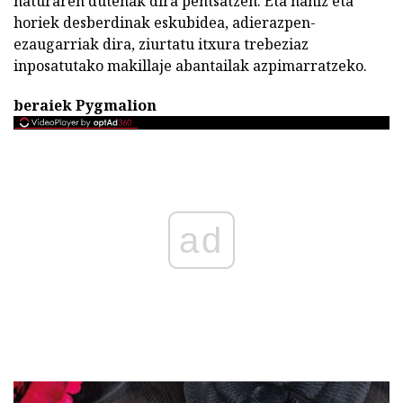
naturaren dutenak dira pentsatzen. Eta nahiz eta
horiek desberdinak eskubidea, adierazpen-
ezaugarriak dira, ziurtatu itxura trebeziaz
inposatutako makillaje abantailak azpimarratzeko.
beraiek Pygmalion
ad