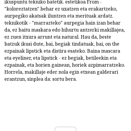
ikuspuntu tekniko batetik. estetikoa From -
"koloreztatzen" behar ez uxatzen eta erakartzeko,
aurpegiko akatsak iluntzen eta merituak ardatz.
teknikotik - "marrazteko" aurpegia hain izan behar
da, ez baitu maskara edo bihurtu antzerki makillajea,
ez zuen itxura arrunt eta natural. Hau da, beste
batzuk ikusi dute, bai, begiak tindatuak, bai, on the
ezpainak lipstick eta distira esateko. Baina mascara
eta eyeliner, eta lipstick - ez begiak, betileekin eta
ezpainak, eta horien gainean, horiek azpimarratzeko.
Horrela, makillaje eder nola egin etxean galderari
erantzun, sinplea da: sortu bera.