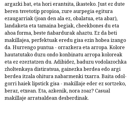
argazki bat, eta hori erantsita, ikasteko. Just ez dute
beren tsvetotip propioa, zure aurpegia egitura
ezaugarriak (joan den ala ez, obalatua, eta abar),
landaketa eta tamaina begiak, cheekbones du eta
ahoa forma, beste ñabardurak ahaztu. Ez da beti
makillajea, perfektuak eredu gisa ezin hobea izango
da. Hurrengo puntua - orrazkera eta arropa. Kolore
hautatutako duzu ondo konbinatu arropa koloreak
eta ez ezeztatzen du. Adibidez, baduzu vodolazochka
zholtenkaya distiratsua, gainezka berdea edo argi
berdea itzala ohitura nabarmenki txarra. Baita odol-
gorri haiek lipstick gisa - makillaje eder ez sortzeko,
beraz, etxean. Eta, azkenik, nora zoaz? Casual
makillaje arratsaldean desberdinak.