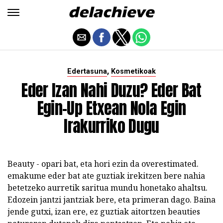
,
Edertasuna
Kosmetikoak
Eder Izan Nahi Duzu? Eder Bat
Egin-Up Etxean Nola Egin
Irakurriko Dugu
Beauty - opari bat, eta hori ezin da overestimated.
emakume eder bat ate guztiak irekitzen bere nahia
betetzeko aurretik saritua mundu honetako ahaltsu.
Edozein jantzi jantziak bere, eta primeran dago. Baina
jende gutxi, izan ere, ez guztiak aitortzen beauties