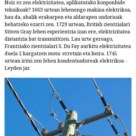
Noiz ez zen elektrizitatea, aplikatutako konponbide
teknikoak? 1663 urtean lehenengo makina elektrikoa,
hau da, ahalik erakarpen eta aldarapen ondorioak
behatzeko ezarri zen. 1729 urtean, British zientzialari
Stiven Gray lehen esperientzia izan ere, elektrizitatea
distantzia bat transmititzen. Lau urte geroago,
Frantziako zientzialari S. Du Fay aurkitu elektrizitatea
duela 2 kargatzen mota: erretxin eta beira. 1745
urtean iritsi zen lehen kondentsadoreak elektrikoa -
Leyden jar.