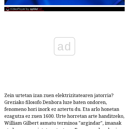
ad
Zein urtetan izan zuen elektrizitatearen jatorria?
Greziako filosofo Denbora luze baten ondoren,
fenomeno hori inork ez aztertu du. Eta arlo honetan
ezagutza ez zuen 1600. Urte horretan arte handitzeko,
William Gilbert asmatu terminoa "argindar", imanak