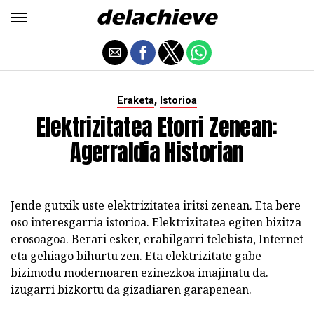
,
Eraketa
Istorioa
Elektrizitatea Etorri Zenean:
Agerraldia Historian
Jende gutxik uste elektrizitatea iritsi zenean. Eta bere
oso interesgarria istorioa. Elektrizitatea egiten bizitza
erosoagoa. Berari esker, erabilgarri telebista, Internet
eta gehiago bihurtu zen. Eta elektrizitate gabe
bizimodu modernoaren ezinezkoa imajinatu da.
izugarri bizkortu da gizadiaren garapenean.