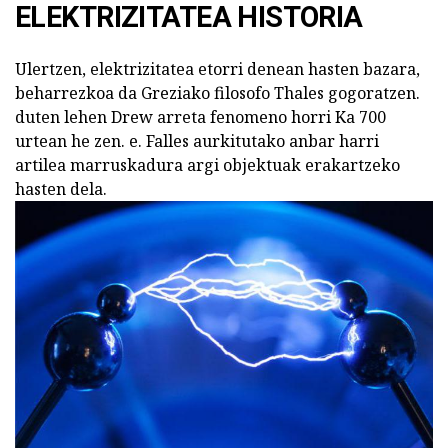
ELEKTRIZITATEA HISTORIA
Ulertzen, elektrizitatea etorri denean hasten bazara,
beharrezkoa da Greziako filosofo Thales gogoratzen.
duten lehen Drew arreta fenomeno horri Ka 700
urtean he zen. e. Falles aurkitutako anbar harri
artilea marruskadura argi objektuak erakartzeko
hasten dela.