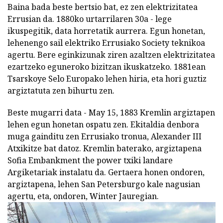
Baina bada beste bertsio bat, ez zen elektrizitatea
Errusian da. 1880ko urtarrilaren 30a - lege
ikuspegitik, data horretatik aurrera. Egun honetan,
lehenengo sail elektriko Errusiako Society teknikoa
agertu. Bere eginkizunak ziren azaltzen elektrizitatea
ezartzeko eguneroko bizitzan ikuskatzeko. 1881ean
Tsarskoye Selo Europako lehen hiria, eta hori guztiz
argiztatuta zen bihurtu zen.
Beste mugarri data - May 15, 1883 Kremlin argiztapen
lehen egun honetan ospatu zen. Ekitaldia denbora
muga gainditu zen Errusiako tronua, Alexander III
Atxikitze bat datoz. Kremlin baterako, argiztapena
Sofia Embankment the power txiki landare
Argiketariak instalatu da. Gertaera honen ondoren,
argiztapena, lehen San Petersburgo kale nagusian
agertu, eta, ondoren, Winter Jauregian.