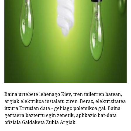
Baina urtebete lehenago Kiev, tren tailerren batean,
argiak elektrikoa instalatu ziren. Beraz, elektrizitatea
itxura Errusian data - gehiago polemikoa gai. Baina
gertaera baztertu egin zenetik, aplikazio bat-data
ofiziala Galdaketa Zubia Argiak.