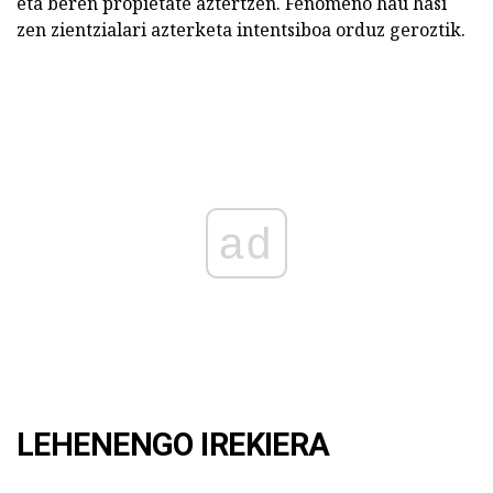
eta beren propietate aztertzen. Fenomeno hau hasi
zen zientzialari azterketa intentsiboa orduz geroztik.
ad
LEHENENGO IREKIERA