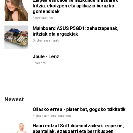
Ziapea eta olioa ile hazkunde maskarak
Iritzia. ekoizpen eta aplikazio buruzko
gomendioak
Edertasuna
Mainboard ASUS P5GD1: zehaztapenak,
iritziak eta argazkiak
Ordenagailuak
Joule - Lenz
Eraketa
Newest
Oilasko errea - plater bat, gogoko txikitatik
Elikadura eta edariak
Haurrentzat Soft diseinatzaileak: espezie,
abantailak, ezaugarri eta berrikuspen