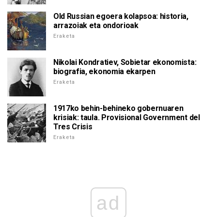
Old Russian egoera kolapsoa: historia,
arrazoiak eta ondorioak
Eraketa
Nikolai Kondratiev, Sobietar ekonomista:
biografia, ekonomia ekarpen
Eraketa
1917ko behin-behineko gobernuaren
krisiak: taula. Provisional Government del
Tres Crisis
Eraketa
ad