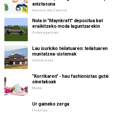
aniztasuna
Hasiera eta Familia
Nola in "Maynkraft" depositua bat
eraikitzeko moda laguntzarekin
Ordenagailuak
Lau isurkiko teilatuaren: teilatuaren
muntatzea-sistemak
Homeliness
"Korrikaren" - hau fashionistas gutxi
oinetakoak
Moda
Ur gaineko zerga
Finantza