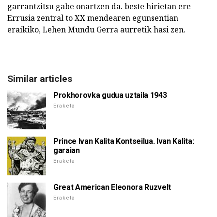
garrantzitsu gabe onartzen da. beste hirietan ere
Errusia zentral to XX mendearen egunsentian
eraikiko, Lehen Mundu Gerra aurretik hasi zen.
Similar articles
Prokhorovka gudua uztaila 1943
Eraketa
Prince Ivan Kalita Kontseilua. Ivan Kalita:
garaian
Eraketa
Great American Eleonora Ruzvelt
Eraketa