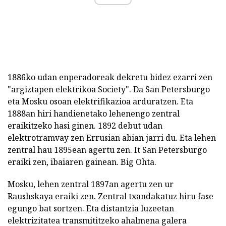
1886ko udan enperadoreak dekretu bidez ezarri zen
"argiztapen elektrikoa Society". Da San Petersburgo
eta Mosku osoan elektrifikazioa arduratzen. Eta
1888an hiri handienetako lehenengo zentral
eraikitzeko hasi ginen. 1892 debut udan
elektrotramvay zen Errusian abian jarri du. Eta lehen
zentral hau 1895ean agertu zen. It San Petersburgo
eraiki zen, ibaiaren gainean. Big Ohta.
Mosku, lehen zentral 1897an agertu zen ur
Raushskaya eraiki zen. Zentral txandakatuz hiru fase
egungo bat sortzen. Eta distantzia luzeetan
elektrizitatea transmititzeko ahalmena galera