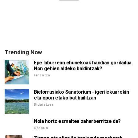
Trending Now
Epe laburrean ehunekoak handian gordailua.
Non gehien aldeko baldintzak?
Finantza
Bielorrusiako Sanatorium - igerilekuarekin
eta oporretako bat bailitzan
Bidaiatzea
Nola hortz esmaltea zaharberritze da?
Osasun