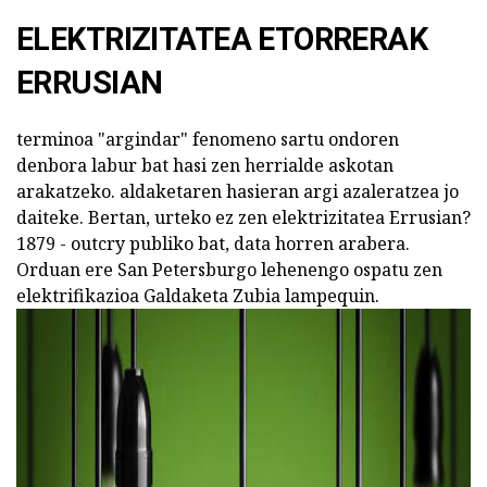
ELEKTRIZITATEA ETORRERAK
ERRUSIAN
terminoa "argindar" fenomeno sartu ondoren
denbora labur bat hasi zen herrialde askotan
arakatzeko. aldaketaren hasieran argi azaleratzea jo
daiteke. Bertan, urteko ez zen elektrizitatea Errusian?
1879 - outcry publiko bat, data horren arabera.
Orduan ere San Petersburgo lehenengo ospatu zen
elektrifikazioa Galdaketa Zubia lampequin.