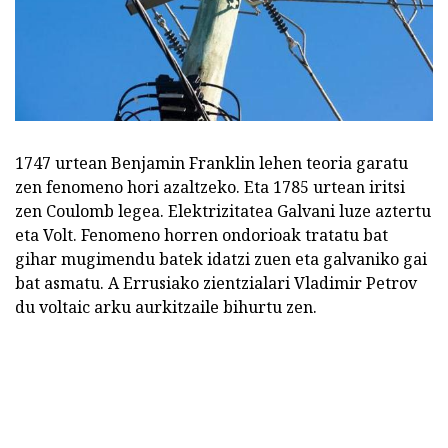
1747 urtean Benjamin Franklin lehen teoria garatu
zen fenomeno hori azaltzeko. Eta 1785 urtean iritsi
zen Coulomb legea. Elektrizitatea Galvani luze aztertu
eta Volt. Fenomeno horren ondorioak tratatu bat
gihar mugimendu batek idatzi zuen eta galvaniko gai
bat asmatu. A Errusiako zientzialari Vladimir Petrov
du voltaic arku aurkitzaile bihurtu zen.