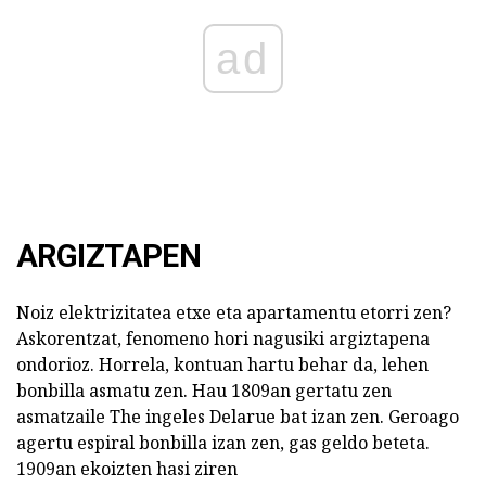
ad
ARGIZTAPEN
Noiz elektrizitatea etxe eta apartamentu etorri zen?
Askorentzat, fenomeno hori nagusiki argiztapena
ondorioz. Horrela, kontuan hartu behar da, lehen
bonbilla asmatu zen. Hau 1809an gertatu zen
asmatzaile The ingeles Delarue bat izan zen. Geroago
agertu espiral bonbilla izan zen, gas geldo beteta.
1909an ekoizten hasi ziren