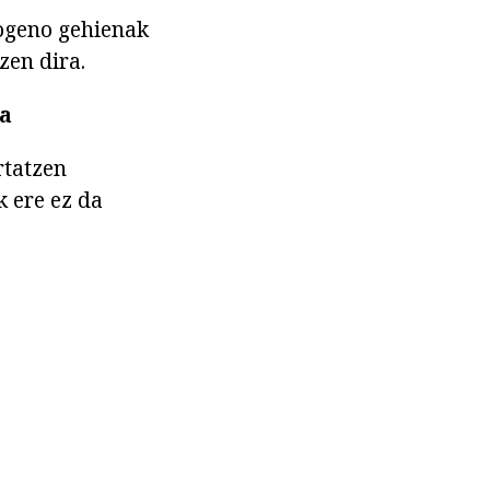
togeno gehienak
zen dira.
na
rtatzen
 ere ez da