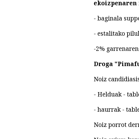
ekoizpenaren
- baginala supp
- estalitako pil
-2% garrenaren
Droga "Pimafu
Noiz candidiasis
- Helduak - tabl
- haurrak - tabl
Noiz porrot der