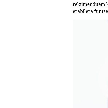
rekumenduem ko
erabilera funts