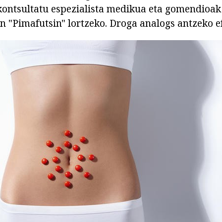
ntsultatu espezialista medikua eta gomendioak
en "Pimafutsin" lortzeko. Droga analogs antzeko e