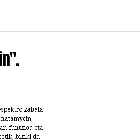
n".
espektro zabala
- natamycin,
lan-funtzioa eta
etik, biziki da