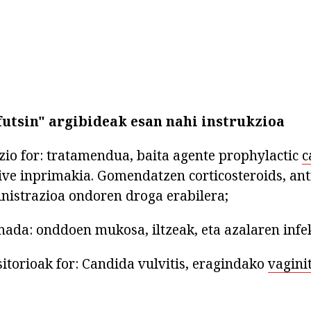
futsin" argibideak esan nahi instrukzioa
azio for: tratamendua, baita agente prophylactic
c
ve inprimakia. Gomendatzen corticosteroids, ant
inistrazioa ondoren droga erabilera;
mada: onddoen mukosa, iltzeak, eta azalaren infe
sitorioak for: Candida vulvitis, eragindako
vaginit