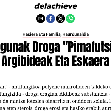
Hasiera Eta Familia
Haurdunaldia
,
agunak Droga "Pimafutsi
Argibideak Eta Eskaera
in" - antifungikoa polyene makrolidoen taldeko 
 fungizida - droga eragina. Aktiboak substantzia 
a da mintza loteslea oinarritzen onddoen zelula, 
na eten sterols. droga erosi eta hasiko erabili aurr