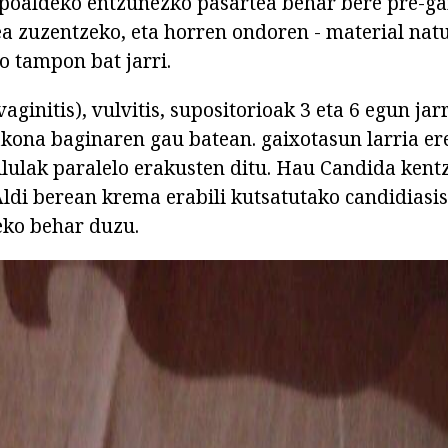
oaldeko entzunezko pasartea behar bere pre-gar
a zuzentzeko, eta horren ondoren - material natu
o tampon bat jarri.
vaginitis), vulvitis, supositorioak 3 eta 6 egun jar
akona baginaren gau batean. gaixotasun larria ere
lulak paralelo erakusten ditu. Hau Candida kent
ldi berean krema erabili kutsatutako candidiasis
eko behar duzu.