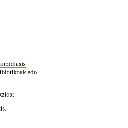
andidiasis
ibiotikoak edo
kzioa;
is,