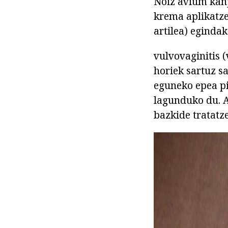
Noiz avium kanp
krema aplikatze
artilea) egindak
vulvovaginitis (
horiek sartuz s
eguneko epea pi
lagunduko du. A
bazkide tratatz