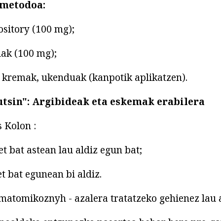
 metodoa:
ository (100 mg);
ulak (100 mg);
 kremak, ukenduak (kanpotik aplikatzen).
tsin": Argibideak eta eskemak erabilera
 Kolon :
et bat astean lau aldiz egun bat;
et bat egunean bi aldiz.
matomikoznyh - azalera tratatzeko gehienez lau 