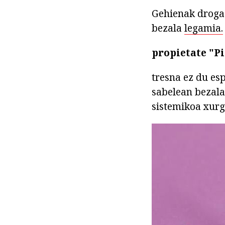
Gehienak droga 
bezala
legamia.
propietate "P
tresna ez du es
sabelean bezala
sistemikoa xurg