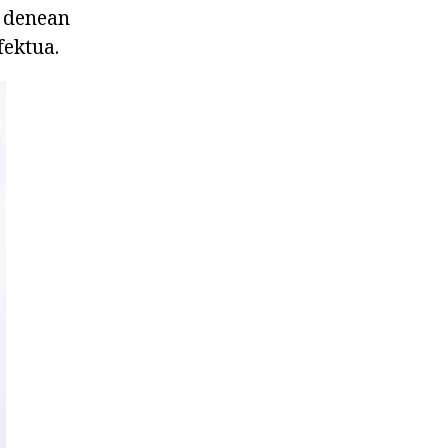
 denean
fektua.