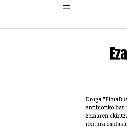
Ez
Droga "Pimafuts
antibiotiko bat.
zeinaren ekintz
itxitura osotasu