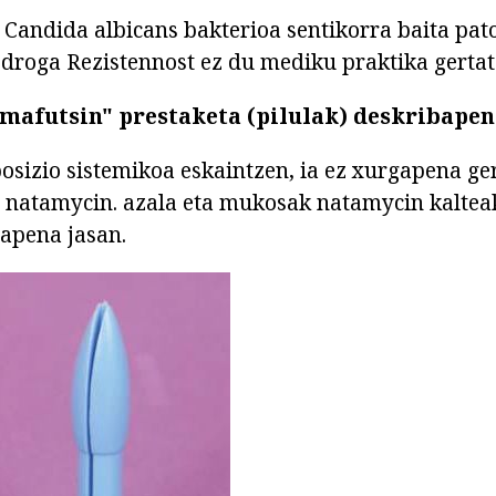
Candida albicans bakterioa sentikorra baita pa
droga Rezistennost ez du mediku praktika gertat
imafutsin" prestaketa (pilulak) deskribape
posizio sistemikoa eskaintzen, ia ez xurgapena ge
 natamycin. azala eta mukosak natamycin kalteak
apena jasan.