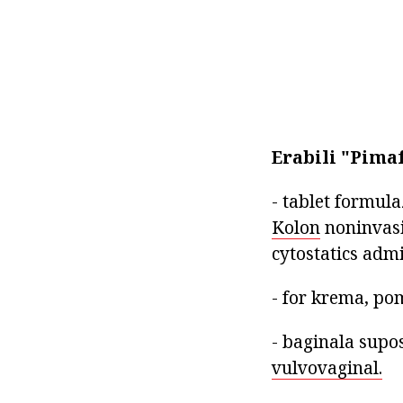
Erabili "Pima
- tablet formul
Kolon
noninvasi
cytostatics adm
- for krema, po
- baginala supo
vulvovaginal.