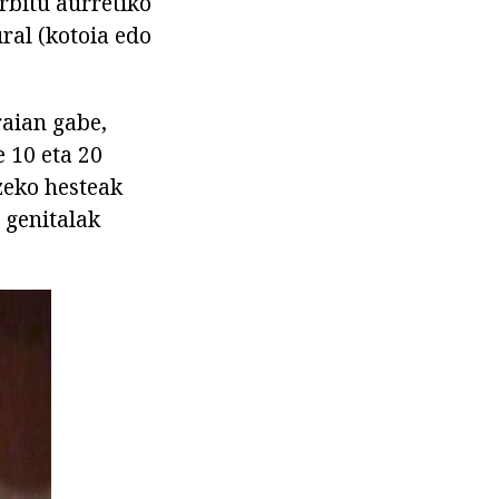
bitu aurretiko
ral (kotoia edo
raian gabe,
 10 eta 20
zeko hesteak
 genitalak