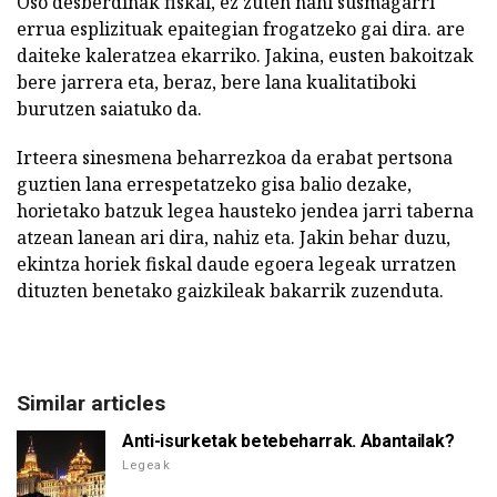
Oso desberdinak fiskal, ez zuten nahi susmagarri
errua esplizituak epaitegian frogatzeko gai dira. are
daiteke kaleratzea ekarriko. Jakina, eusten bakoitzak
bere jarrera eta, beraz, bere lana kualitatiboki
burutzen saiatuko da.
Irteera sinesmena beharrezkoa da erabat pertsona
guztien lana errespetatzeko gisa balio dezake,
horietako batzuk legea hausteko jendea jarri taberna
atzean lanean ari dira, nahiz eta. Jakin behar duzu,
ekintza horiek fiskal daude egoera legeak urratzen
dituzten benetako gaizkileak bakarrik zuzenduta.
Similar articles
Anti-isurketak betebeharrak. Abantailak?
Legeak