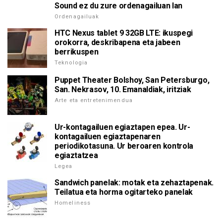
Sound ez du zure ordenagailuan lan
Ordenagailuak
HTC Nexus tablet 9 32GB LTE: ikuspegi
orokorra, deskribapena eta jabeen
berrikuspen
Teknologia
Puppet Theater Bolshoy, San Petersburgo,
San. Nekrasov, 10. Emanaldiak, iritziak
Arte eta entretenimendua
Ur-kontagailuen egiaztapen epea. Ur-
kontagailuen egiaztapenaren
periodikotasuna. Ur beroaren kontrola
egiaztatzea
Legea
Sandwich panelak: motak eta zehaztapenak.
Teilatua eta horma ogitarteko panelak
Homeliness