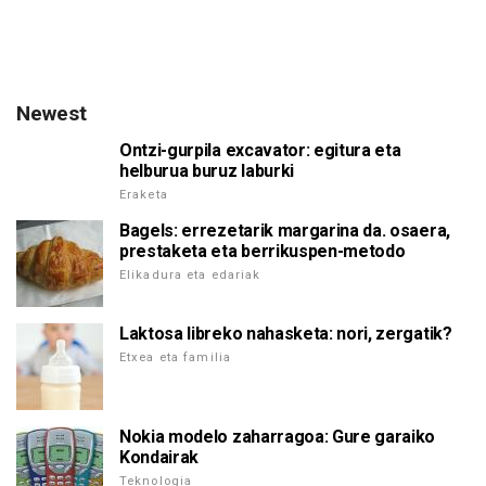
Newest
Ontzi-gurpila excavator: egitura eta
helburua buruz laburki
Eraketa
Bagels: errezetarik margarina da. osaera,
prestaketa eta berrikuspen-metodo
Elikadura eta edariak
Laktosa libreko nahasketa: nori, zergatik?
Etxea eta familia
Nokia modelo zaharragoa: Gure garaiko
Kondairak
Teknologia