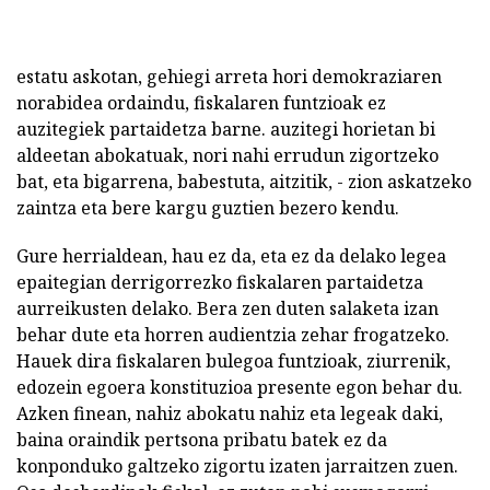
estatu askotan, gehiegi arreta hori demokraziaren
norabidea ordaindu, fiskalaren funtzioak ez
auzitegiek partaidetza barne. auzitegi horietan bi
aldeetan abokatuak, nori nahi errudun zigortzeko
bat, eta bigarrena, babestuta, aitzitik, - zion askatzeko
zaintza eta bere kargu guztien bezero kendu.
Gure herrialdean, hau ez da, eta ez da delako legea
epaitegian derrigorrezko fiskalaren partaidetza
aurreikusten delako. Bera zen duten salaketa izan
behar dute eta horren audientzia zehar frogatzeko.
Hauek dira fiskalaren bulegoa funtzioak, ziurrenik,
edozein egoera konstituzioa presente egon behar du.
Azken finean, nahiz abokatu nahiz eta legeak daki,
baina oraindik pertsona pribatu batek ez da
konponduko galtzeko zigortu izaten jarraitzen zuen.