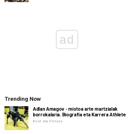
ad
Trending Now
Adlan Amagov - mistoa arte martzialak
borrokalaria. Biografia eta Karrera Athlete
Kirol eta Fitness