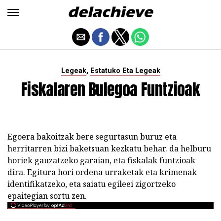
,
Legeak
Estatuko Eta Legeak
Fiskalaren Bulegoa Funtzioak
Egoera bakoitzak bere segurtasun buruz eta
herritarren bizi baketsuan kezkatu behar. da helburu
horiek gauzatzeko garaian, eta fiskalak funtzioak
dira. Egitura hori ordena urraketak eta krimenak
identifikatzeko, eta saiatu egileei zigortzeko
epaitegian sortu zen.