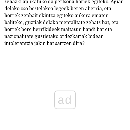
zehazki aplikatuko da pertsona horiek egiteko. Agian
delako oso bestelakoa legeek beren aberria, eta
horrek zenbait ekintza egiteko aukera ematen
baliteke, guztiak delako mentalitate zehatz bat, eta
horrek bere herrikideek maitasun handi bat eta
nazionalitate guztietako ordezkariak bidean
intolerantzia jakin bat sartzen dira?
ad