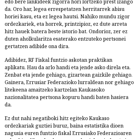
edo bere lankideek zigorra hori lortzeko prest izango
da. Oro har, legea errespetatzen herritarrek abisu
horiei kasu, eta ez legea hautsi. Nahiko mundu zigor
ordezkariek, eta horrek, printzipioz, ez dute arreta
hitz hauek batera beste istorio bat. Ondorioz, zer ez
duten aholkularitza esaterako entzuteko pertsonei
gertatzen adibide ona dira.
Adibidez, RF Fiskal funtzio askotan praktikan
aplikatu. Hau da arlo handi eta jende asko direla eta.
Zenbat eta jende gehiago, gizartean gaizkile gehiago.
Gainera, Errusiar Federazioko lurraldean nor gehiago
litekeena amaitzeko kartzelan Kaukasoko
nazionalitatea pertsona kopuru handi baten hasiera
da.
Ez dut nahi negatiboki hitz egiteko Kaukaso
ordezkariak guztiei buruz, baina estatistika dioen
nagusia euren funtzio fiskal Errusiako Federazioaren