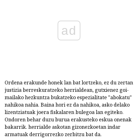
ad
Ordena erakunde honek lan bat lortzeko, ez du zertan
justizia berreskuratzeko herrialdean, gutxienez goi-
mailako hezkuntza bukatzeko espezialitate "abokatu"
nahikoa nahia. Baina hori ez da nahikoa, asko delako
lizentziatuak joera fiskalaren bulegoa lan egiteko.
Ondoren behar duzu burua erakusteko eskua onenak
bakarrik. herrialde askotan gizonezkoetan indar
armatuak derrigorrezko zerbitzu bat da.