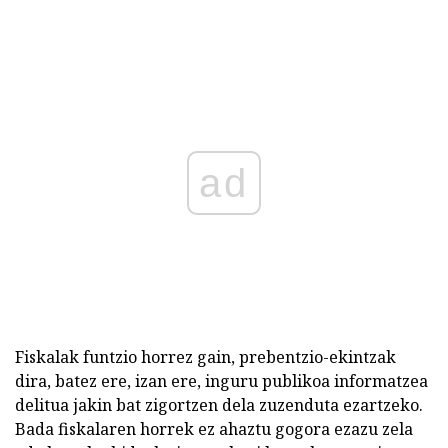
ad
Fiskalak funtzio horrez gain, prebentzio-ekintzak
dira, batez ere, izan ere, inguru publikoa informatzea
delitua jakin bat zigortzen dela zuzenduta ezartzeko.
Bada fiskalaren horrek ez ahaztu gogora ezazu zela