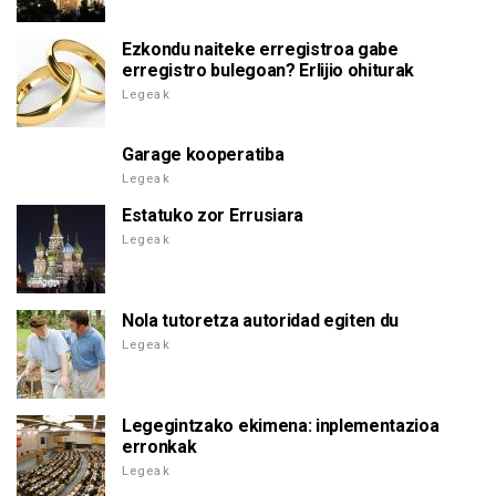
Ezkondu naiteke erregistroa gabe
erregistro bulegoan? Erlijio ohiturak
Legeak
Garage kooperatiba
Legeak
Estatuko zor Errusiara
Legeak
Nola tutoretza autoridad egiten du
Legeak
Legegintzako ekimena: inplementazioa
erronkak
Legeak