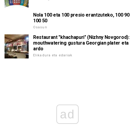
Nola 100 eta 100 presio erantzuteko, 100 90
100 50
Osasun
Restaurant "khachapuri" (Nizhny Novgorod):
mouthwatering gustura Georgian plater eta
ardo
Elikadura eta edariak
ad