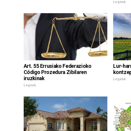
Legeak
Art. 55 Errusiako Federazioko
Lur-har
Código Prozedura Zibilaren
kontzep
iruzkinak
Legeak
Legeak