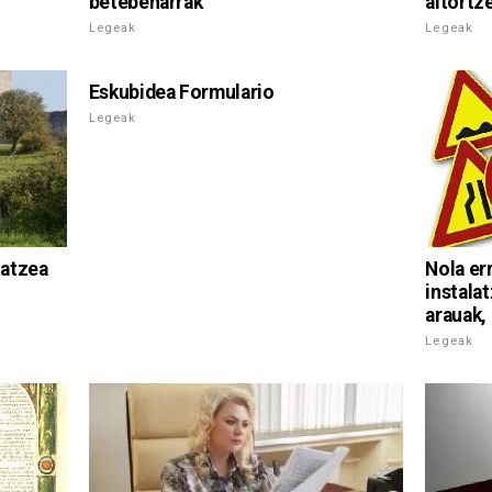
betebeharrak
aitortz
Legeak
Legeak
Eskubidea Formulario
Legeak
tatzea
Nola er
instala
arauak
Legeak