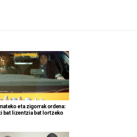
mateko eta zigorrak ordena:
i bat lizentzia bat lortzeko