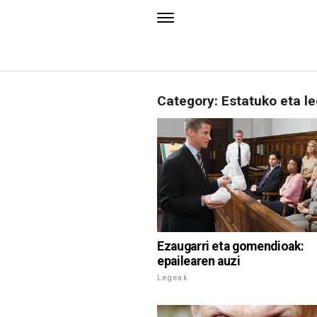
Category: Estatuko eta l
Ezaugarri eta gomendioak:
epailearen auzi
Legeak