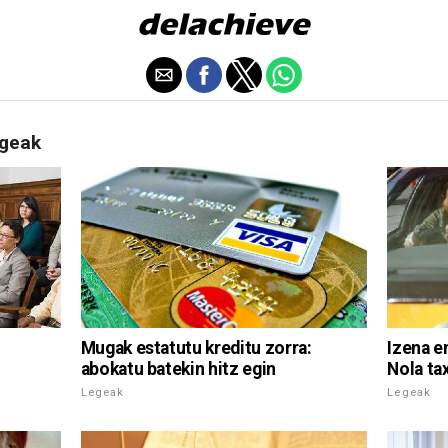
egeak
Mugak estatutu kreditu zorra:
Izena e
abokatu batekin hitz egin
Nola tax
Legeak
Legeak