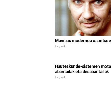
Maniacs modernoa ospetsue
Legeak
Hauteskunde-sistemen mota
abantailak eta desabantailak
Legeak