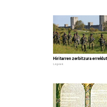
Hiritarren zerbitzura erreklu
Legeak