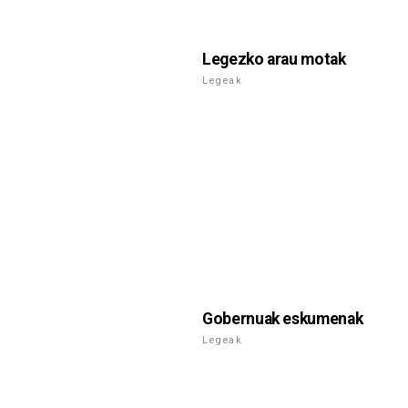
Legezko arau motak
Legeak
Gobernuak eskumenak
Legeak