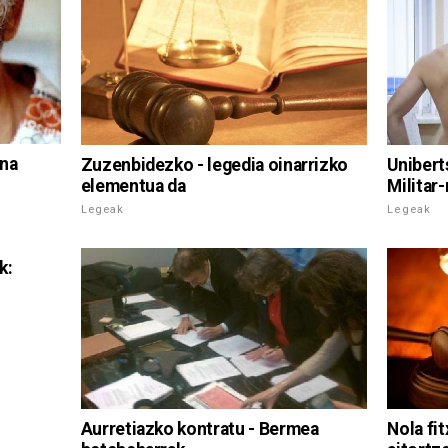
na
Zuzenbidezko - legedia oinarrizko
Unibert
elementua da
Militar
Legeak
Legeak
k:
Aurretiazko kontratu - Bermea
Nola fit