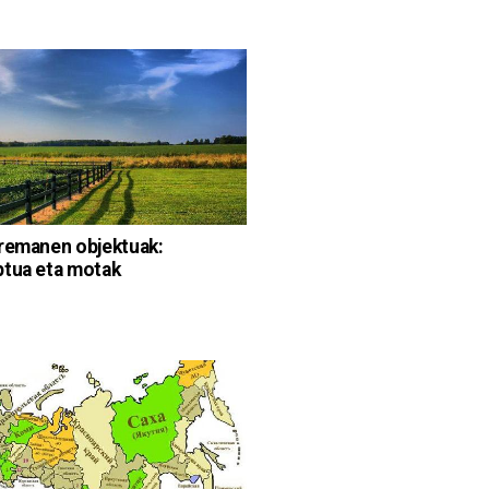
remanen objektuak:
tua eta motak