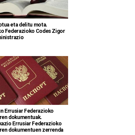
tua eta delitu mota.
ko Federazioko Codes Zigor
inistrazio
n Errusiar Federazioko
rren dokumentuak.
ikazio Errusiar Federazioko
rren dokumentuen zerrenda