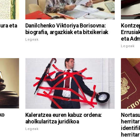
ura eta
Danilchenko Viktoriya Borisovna:
Kontzep
biografia, argazkiak eta bitxikeriak
Errusia
eta Adm
Legeak
Legeak
ko
Kaleratzea euren kabuz ordena:
Nortasu
aholkularitza juridikoa
herrita
identif
Legeak
herrita