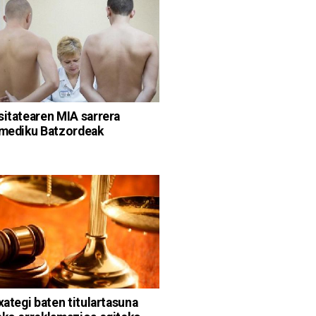
sitatearen MIA sarrera
-mediku Batzordeak
xategi baten titulartasuna