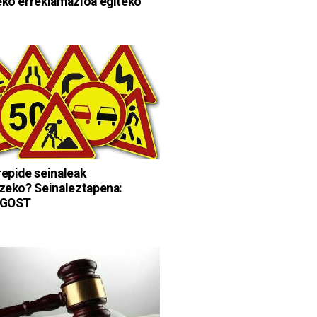
eko erreklamazioa egiteko
repide seinaleak
tzeko? Seinaleztapena:
, GOST