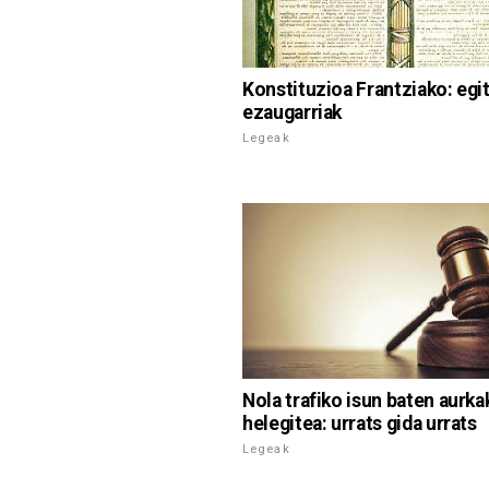
Konstituzioa Frantziako: egit
ezaugarriak
Legeak
Nola trafiko isun baten aurka
helegitea: urrats gida urrats
Legeak