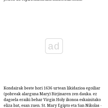
ad
Kondairak beste hori 1636 urtean likidazioa egoiliar
(pobreak alarguna Mary) Birjinaren zen dauka. ez
dagoela eraiki behar Virgin Holy ikonoa eskainitako
eliza bat, esan zuen. St. Mary Egipto eta San Nikolas -