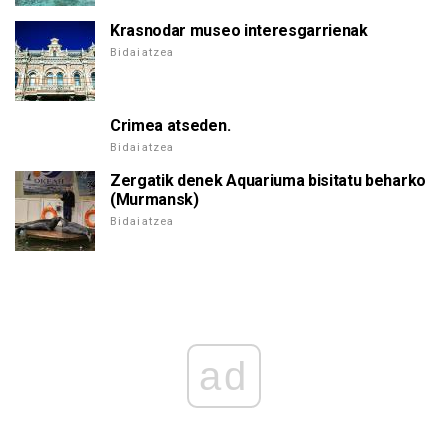
Krasnodar museo interesgarrienak
Bidaiatzea
Crimea atseden.
Bidaiatzea
Zergatik denek Aquariuma bisitatu beharko
(Murmansk)
Bidaiatzea
ad