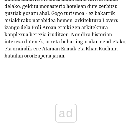
delako. gelditu monasterio hotelean dute zerbitzu
guztiak gozatu ahal. Gogo turismoa - ez bakarrik
aisialdirako norabidea hemen. arkitektura Lovers
izango dela Erdi Aroan eraiki zen arkitektura
konplexua berezia iruditzen. Nor dira historian
interesa dutenek, arreta behar inguruko mendietako,
eta oraindik ere Ataman Ermak eta Khan Kuchum
batailan oroitzapena jasan.
ad