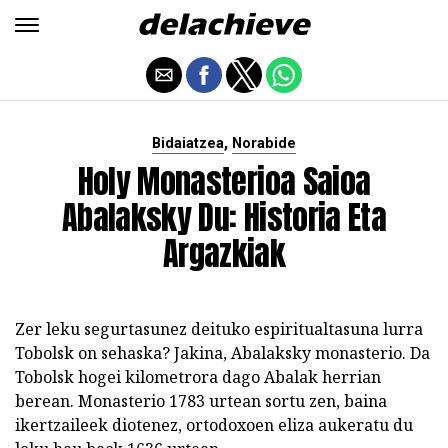
,
Bidaiatzea
Norabide
Holy Monasterioa Saioa
Abalaksky Du: Historia Eta
Argazkiak
Zer leku segurtasunez deituko espiritualtasuna lurra
Tobolsk on sehaska? Jakina, Abalaksky monasterio. Da
Tobolsk hogei kilometrora dago Abalak herrian
berean. Monasterio 1783 urtean sortu zen, baina
ikertzaileek diotenez, ortodoxoen eliza aukeratu du