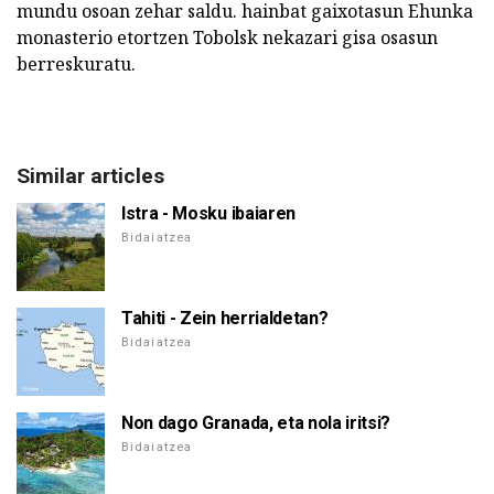
mundu osoan zehar saldu. hainbat gaixotasun Ehunka
monasterio etortzen Tobolsk nekazari gisa osasun
berreskuratu.
Similar articles
Istra - Mosku ibaiaren
Bidaiatzea
Tahiti - Zein herrialdetan?
Bidaiatzea
Non dago Granada, eta nola iritsi?
Bidaiatzea