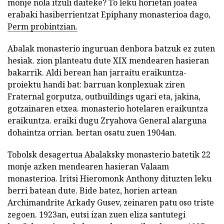
monje nola itzuli daiteke? To leku horietan joatea
erabaki hasiberrientzat Epiphany monasterioa dago,
Perm probintzian.
Abalak monasterio inguruan denbora batzuk ez zuten
hesiak. zion planteatu dute XIX mendearen hasieran
bakarrik. Aldi berean han jarraitu eraikuntza-
proiektu handi bat: barruan konplexuak ziren
Fraternal gorputza, outbuildings ugari eta, jakina,
gotzainaren etxea. monasterio hotelaren eraikuntza
eraikuntza. eraiki dugu Zryahova General alarguna
dohaintza orrian. bertan osatu zuen 1904an.
Tobolsk desagertua Abalaksky monasterio batetik 22
monje azken mendearen hasieran Valaam
monasterioa. Iritsi Hieromonk Anthony dituzten leku
berri batean dute. Bide batez, horien artean
Archimandrite Arkady Gusev, zeinaren patu oso triste
zegoen. 1923an, eutsi izan zuen eliza santutegi