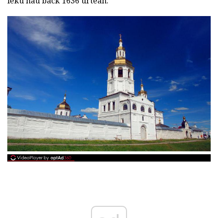
leku hau back 1636 urtean.