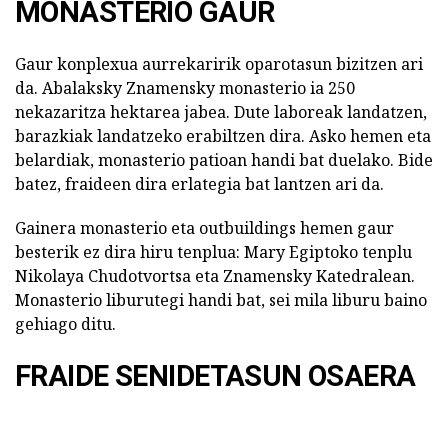
MONASTERIO GAUR
Gaur konplexua aurrekaririk oparotasun bizitzen ari
da. Abalaksky Znamensky monasterio ia 250
nekazaritza hektarea jabea. Dute laboreak landatzen,
barazkiak landatzeko erabiltzen dira. Asko hemen eta
belardiak, monasterio patioan handi bat duelako. Bide
batez, fraideen dira erlategia bat lantzen ari da.
Gainera monasterio eta outbuildings hemen gaur
besterik ez dira hiru tenplua: Mary Egiptoko tenplu
Nikolaya Chudotvortsa eta Znamensky Katedralean.
Monasterio liburutegi handi bat, sei mila liburu baino
gehiago ditu.
FRAIDE SENIDETASUN OSAERA