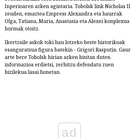
Inperioaren azken agintaria. Tobolsk link Nicholas II
zeuden, emaztea Empress Alexandra eta haurrak
Olga, Tatiana, Maria, Anastasia eta Alexei konplexua
hormak otoitz.
Ikertzaile askok toki hau lotzeko beste historikoak
esanguratsua figura batekin - Grigori Rasputin. Gaur
arte bere Tobolsk hirian azken bisitan duten
informazioa erdietsi, zerbitzu defendatu zuen
bizilekua lasai honetan.
ad