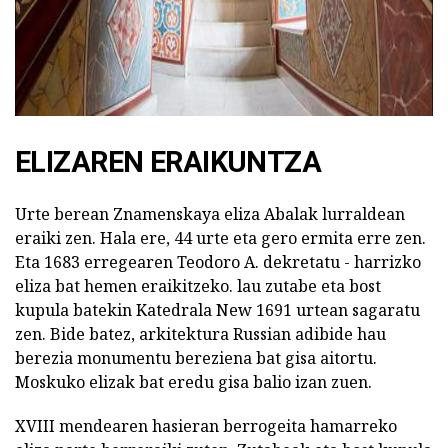
ELIZAREN ERAIKUNTZA
Urte berean Znamenskaya eliza Abalak lurraldean
eraiki zen. Hala ere, 44 urte eta gero ermita erre zen.
Eta 1683 erregearen Teodoro A. dekretatu - harrizko
eliza bat hemen eraikitzeko. lau zutabe eta bost
kupula batekin Katedrala New 1691 urtean sagaratu
zen. Bide batez, arkitektura Russian adibide hau
berezia monumentu bereziena bat gisa aitortu.
Moskuko elizak bat eredu gisa balio izan zuen.
XVIII mendearen hasieran berrogeita hamarreko