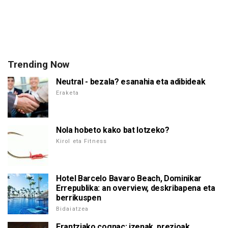
Trending Now
Neutral - bezala? esanahia eta adibideak
Eraketa
Nola hobeto kako bat lotzeko?
Kirol eta Fitness
Hotel Barcelo Bavaro Beach, Dominikar
Errepublika: an overview, deskribapena eta
berrikuspen
Bidaiatzea
Frantziako cognac: izenak, prezioak