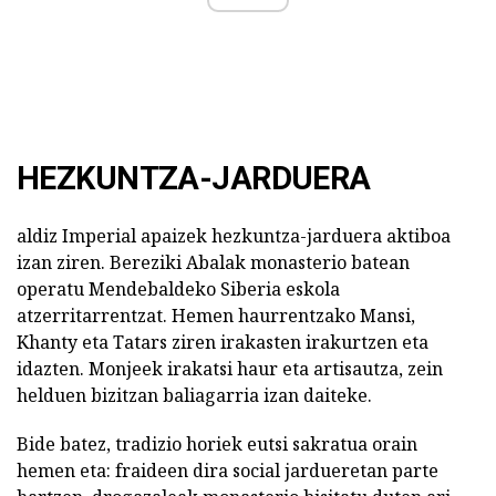
HEZKUNTZA-JARDUERA
aldiz Imperial apaizek hezkuntza-jarduera aktiboa
izan ziren. Bereziki Abalak monasterio batean
operatu Mendebaldeko Siberia eskola
atzerritarrentzat. Hemen haurrentzako Mansi,
Khanty eta Tatars ziren irakasten irakurtzen eta
idazten. Monjeek irakatsi haur eta artisautza, zein
helduen bizitzan baliagarria izan daiteke.
Bide batez, tradizio horiek eutsi sakratua orain
hemen eta: fraideen dira social jardueretan parte