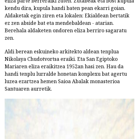
eliza parte berreraiki zuten. Zutabeak eta bost kupula
kendu dira, kupula handi baten pean ekarri goian.
Aldaketak egin ziren eta lokalen: Ekialdean bertatik
ez zen abside bat eta mendebaldean - atarian.
Berehala aldaketen ondoren eliza berriro sagaratu
zen.
Aldi berean eskuineko arkitekto aldean tenplua
Nikolaya Chudotvortsa eraiki. Eta San Egiptoko
Mariaren eliza eraikitzea 1952an hasi zen. Hau da
handi tenplu lurralde honetan konplexu bat agertu
luzea ezartzea hemen Saioa Abalak monasterioa
Santuaren aurretik.