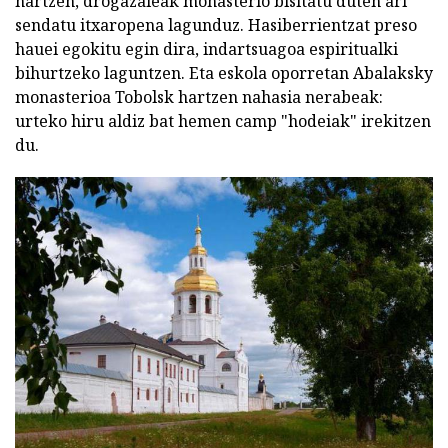
hartzen, drogazaleak monasterio bisitatu duten ari
sendatu itxaropena lagunduz. Hasiberrientzat preso
hauei egokitu egin dira, indartsuagoa espiritualki
bihurtzeko laguntzen. Eta eskola oporretan Abalaksky
monasterioa Tobolsk hartzen nahasia nerabeak:
urteko hiru aldiz bat hemen camp "hodeiak" irekitzen
du.