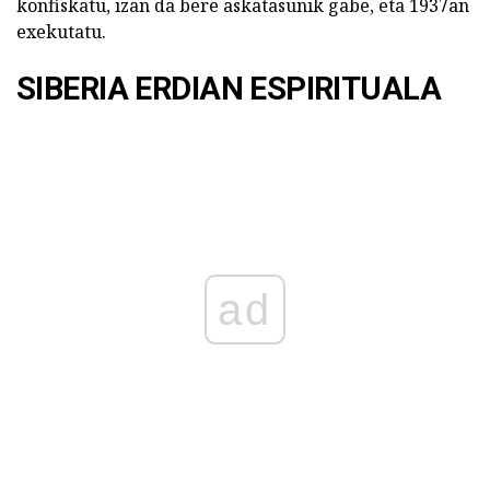
konfiskatu, izan da bere askatasunik gabe, eta 1937an
exekutatu.
SIBERIA ERDIAN ESPIRITUALA
ad