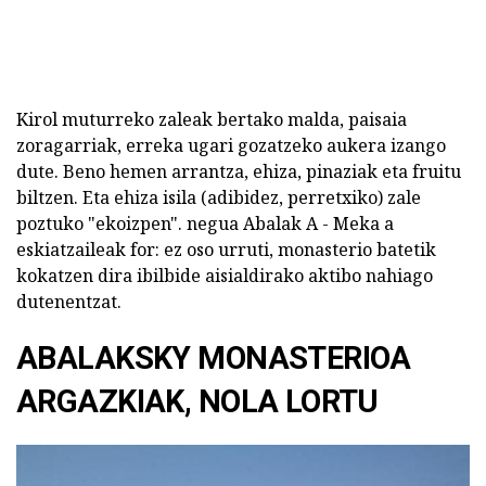
Kirol muturreko zaleak bertako malda, paisaia
zoragarriak, erreka ugari gozatzeko aukera izango
dute. Beno hemen arrantza, ehiza, pinaziak eta fruitu
biltzen. Eta ehiza isila (adibidez, perretxiko) zale
poztuko "ekoizpen". negua Abalak A - Meka a
eskiatzaileak for: ez oso urruti, monasterio batetik
kokatzen dira ibilbide aisialdirako aktibo nahiago
dutenentzat.
ABALAKSKY MONASTERIOA
ARGAZKIAK, NOLA LORTU