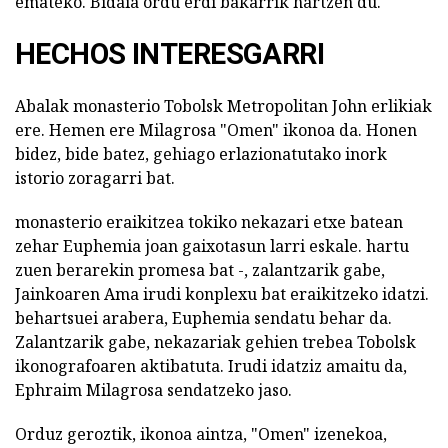
emateko. Bidaia ordu erdi bakarrik hartzen du.
HECHOS INTERESGARRI
Abalak monasterio Tobolsk Metropolitan John erlikiak
ere. Hemen ere Milagrosa "Omen" ikonoa da. Honen
bidez, bide batez, gehiago erlazionatutako inork
istorio zoragarri bat.
monasterio eraikitzea tokiko nekazari etxe batean
zehar Euphemia joan gaixotasun larri eskale. hartu
zuen berarekin promesa bat -, zalantzarik gabe,
Jainkoaren Ama irudi konplexu bat eraikitzeko idatzi.
behartsuei arabera, Euphemia sendatu behar da.
Zalantzarik gabe, nekazariak gehien trebea Tobolsk
ikonografoaren aktibatuta. Irudi idatziz amaitu da,
Ephraim Milagrosa sendatzeko jaso.
Orduz geroztik, ikonoa aintza, "Omen" izenekoa,