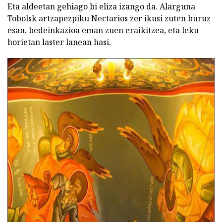
Eta aldeetan gehiago bi eliza izango da. Alarguna
Tobolsk artzapezpiku Nectarios zer ikusi zuten buruz
esan, bedeinkazioa eman zuen eraikitzea, eta leku
horietan laster lanean hasi.