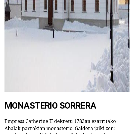
MONASTERIO SORRERA
Empress Catherine II dekretu 1783an ezarritako
Abalak parrokian monasterio. Galdera jaiki zen: