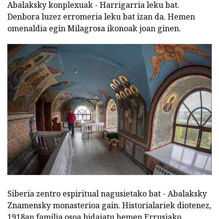
Abalaksky konplexuak - Harrigarria leku bat.
Denbora luzez erromeria leku bat izan da. Hemen
omenaldia egin Milagrosa ikonoak joan ginen.
Siberia zentro espiritual nagusietako bat - Abalaksky
Znamensky monasterioa gain. Historialariek diotenez,
1918an familia osoa bidaiatu hemen Errusiako