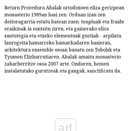
Return Prozedura Abalak ortodoxoen eliza gerizpean
monasterio 1989an hasi zen. Orduan izan zen
deitoragarria estatu batean zuen: tenpluak eta fraide
eraikinak ia suntsitu ziren, eta gainerako eliza
santutegia eta etxeko elementuak guztiak - arpilatu.
laurogeita hamarreko hamarkadaren hasieran,
arkitektura ensemble osoan banatu zen Tobolsk eta
Tyumen Elizbarrutiaren. Abalak amaitu monasterio
zaharberritze osoa 2007 arte. Ondoren, hemen
instalatutako gurutzeak eta gangak, sanctificatu da.
ad