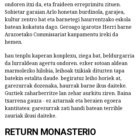
ondoren itxi da, eta fraideen erreprimitu zituen.
Sobietar garaian Arlo honetan burdinola, garajea,
kultur zentro bat eta barnetegi haurrentzako eskola
batean kokatuta dago. Geroago igarotze Herri barne
Arazoetako Commissariat kanpamentu ireki da
hemen.
hau tenplu kaperan konplexu, ziega bat, beldurgarria
da lurraldean agertu ondoren. ezker sotoan aldean
marmolezko hilobia, leihoak txikiak dituzten tapa
batekin estalita daude. begiratuz leiho horiek at,
garezurrak dozenaka, haurrak barne ikus daiteke.
Guztiek zaharberritze lan zehar aurkitu ziren. Baina
txarrena gauza - ez aztarnak eta beraien egoera
kantitatea: garezurrak zati handi batean terrible
zauriak ikusi daiteke.
RETURN MONASTERIO