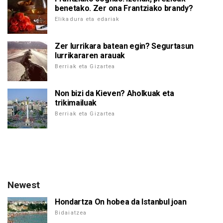
benetako. Zer ona Frantziako brandy?
Elikadura eta edariak
Zer lurrikara batean egin? Segurtasun
lurrikararen arauak
Berriak eta Gizartea
Non bizi da Kieven? Aholkuak eta
trikimailuak
Berriak eta Gizartea
Newest
Hondartza On hobea da Istanbul joan
Bidaiatzea