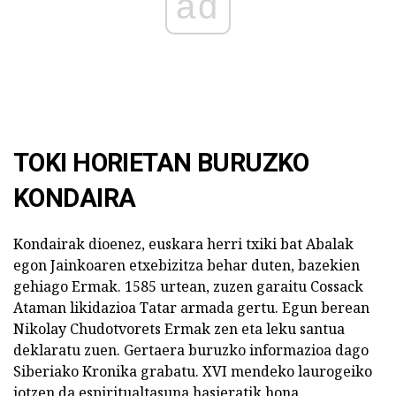
ad
TOKI HORIETAN BURUZKO
KONDAIRA
Kondairak dioenez, euskara herri txiki bat Abalak
egon Jainkoaren etxebizitza behar duten, bazekien
gehiago Ermak. 1585 urtean, zuzen garaitu Cossack
Ataman likidazioa Tatar armada gertu. Egun berean
Nikolay Chudotvorets Ermak zen eta leku santua
deklaratu zuen. Gertaera buruzko informazioa dago
Siberiako Kronika grabatu. XVI mendeko laurogeiko
jotzen da espiritualtasuna hasieratik hona.