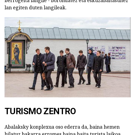
berrogeita langile - borondatez eta eskuzabaltasunez
lan egiten duten langileak.
TURISMO ZENTRO
Abalaksky konplexua oso ederra da, baina hemen
bilatuz bakarra erromes baina baita turista laikoa