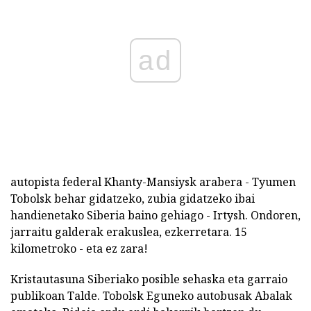
ad
autopista federal Khanty-Mansiysk arabera - Tyumen
Tobolsk behar gidatzeko, zubia gidatzeko ibai
handienetako Siberia baino gehiago - Irtysh. Ondoren,
jarraitu galderak erakuslea, ezkerretara. 15
kilometroko - eta ez zara!
Kristautasuna Siberiako posible sehaska eta garraio
publikoan Talde. Tobolsk Eguneko autobusak Abalak