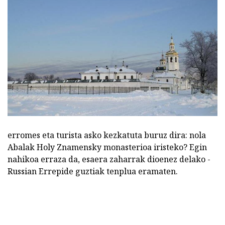
erromes eta turista asko kezkatuta buruz dira: nola
Abalak Holy Znamensky monasterioa iristeko? Egin
nahikoa erraza da, esaera zaharrak dioenez delako -
Russian Errepide guztiak tenplua eramaten.