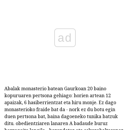
ad
Abalak monasterio batean Gaurkoan 20 baino
kopuruaren pertsona gehiago: horien artean 12
apaizak, 6 hasiberrientzat eta hiru monje. Ez dago
monasterioko fraide bat da - nork ez du botu egin
duen pertsona bat, baina dagoeneko tunika batzuk
ditu. obedientziaren lanaren A badaude buruz