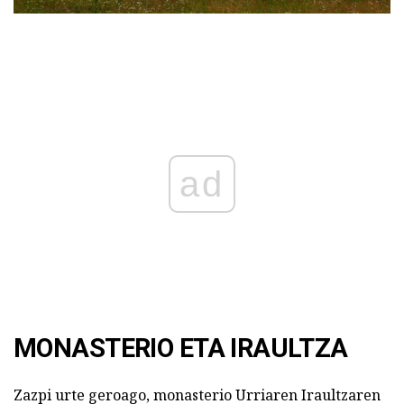
ad
MONASTERIO ETA IRAULTZA
Zazpi urte geroago, monasterio Urriaren Iraultzaren