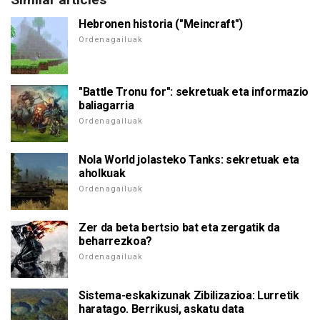
Hebronen historia ("Meincraft")
Ordenagailuak
"Battle Tronu for": sekretuak eta informazio
baliagarria
Ordenagailuak
Nola World jolasteko Tanks: sekretuak eta
aholkuak
Ordenagailuak
Zer da beta bertsio bat eta zergatik da
beharrezkoa?
Ordenagailuak
Sistema-eskakizunak Zibilizazioa: Lurretik
haratago. Berrikusi, askatu data