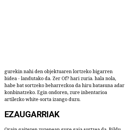
gurekin nahi den objektuaren lortzeko bigarren
bidea - landutako da. Zer Of? hari zuria. hala nola,
habe bat sortzeko beharrezkoa da hiru batasuna adar
konbinatzeko. Egin ondoren, zure inbentarioa
artilezko white-sorta izango duzu.
EZAUGARRIAK
Orain gaitezen zuzenean gure gaia sortzea da. Bildu