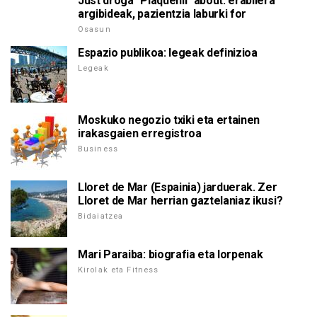
Just droga "Plaquenil" about: erabilera
argibideak, pazientzia laburki for
Osasun
Espazio publikoa: legeak definizioa
Legeak
Moskuko negozio txiki eta ertainen
irakasgaien erregistroa
Business
Lloret de Mar (Espainia) jarduerak. Zer
Lloret de Mar herrian gaztelaniaz ikusi?
Bidaiatzea
Mari Paraiba: biografia eta lorpenak
Kirolak eta Fitness