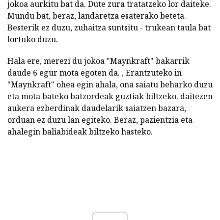
jokoa aurkitu bat da. Dute zura tratatzeko lor daiteke.
Mundu bat, beraz, landaretza esaterako beteta.
Besterik ez duzu, zuhaitza suntsitu - trukean taula bat
lortuko duzu.
Hala ere, merezi du jokoa "Maynkraft" bakarrik
daude 6 egur mota egoten da. , Erantzuteko in
"Maynkraft" ohea egin ahala, ona saiatu beharko duzu
eta mota bateko batzordeak guztiak biltzeko. daitezen
aukera ezberdinak daudelarik saiatzen bazara,
orduan ez duzu lan egiteko. Beraz, pazientzia eta
ahalegin baliabideak biltzeko hasteko.