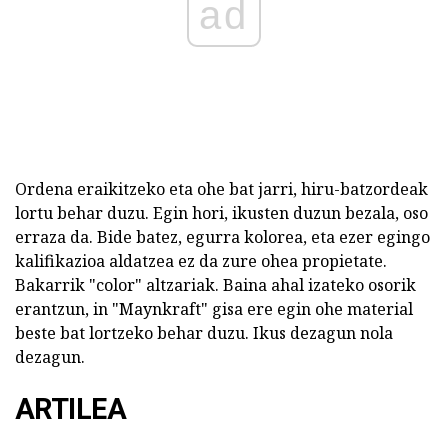
ad
Ordena eraikitzeko eta ohe bat jarri, hiru-batzordeak
lortu behar duzu. Egin hori, ikusten duzun bezala, oso
erraza da. Bide batez, egurra kolorea, eta ezer egingo
kalifikazioa aldatzea ez da zure ohea propietate.
Bakarrik "color" altzariak. Baina ahal izateko osorik
erantzun, in "Maynkraft" gisa ere egin ohe material
beste bat lortzeko behar duzu. Ikus dezagun nola
dezagun.
ARTILEA