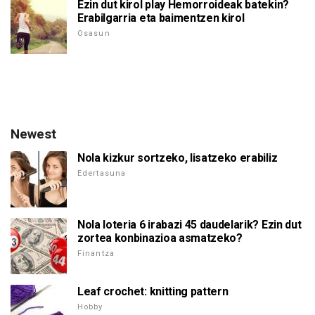
Ezin dut kirol play Hemorroideak batekin?
Erabilgarria eta baimentzen kirol
Osasun
Newest
Nola kizkur sortzeko, lisatzeko erabiliz
Edertasuna
Nola loteria 6 irabazi 45 daudelarik? Ezin dut
zortea konbinazioa asmatzeko?
Finantza
Leaf crochet: knitting pattern
Hobby