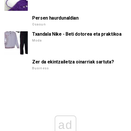
Persen haurdunaldian
Osasun
Txandala Nike - Beti dotorea eta praktikoa
Moda
Zer da ekintzailetza oinarriak sartuta?
Business
ad