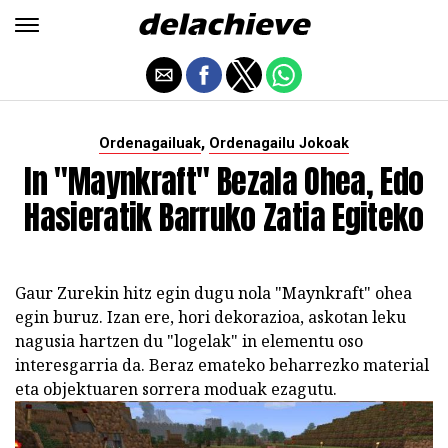
,
Ordenagailuak
Ordenagailu Jokoak
In "Maynkraft" Bezala Ohea, Edo
Hasieratik Barruko Zatia Egiteko
Gaur Zurekin hitz egin dugu nola "Maynkraft" ohea
egin buruz. Izan ere, hori dekorazioa, askotan leku
nagusia hartzen du "logelak" in elementu oso
interesgarria da. Beraz emateko beharrezko material
eta objektuaren sorrera moduak ezagutu.