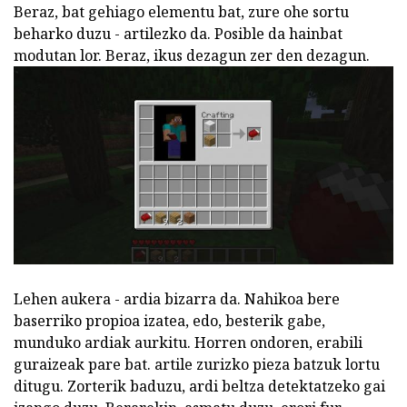
Beraz, bat gehiago elementu bat, zure ohe sortu
beharko duzu - artilezko da. Posible da hainbat
modutan lor. Beraz, ikus dezagun zer den dezagun.
Lehen aukera - ardia bizarra da. Nahikoa bere
baserriko propioa izatea, edo, besterik gabe,
munduko ardiak aurkitu. Horren ondoren, erabili
guraizeak pare bat. artile zurizko pieza batzuk lortu
ditugu. Zorterik baduzu, ardi beltza detektatzeko gai