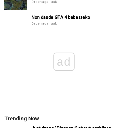
Ordenagailuak
Non daude GTA 4 babesteko
Ordenagailuak
ad
Trending Now