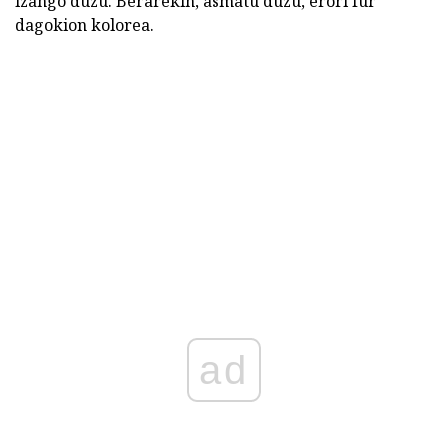
izango duzu. Berarekin, asmatu duzu, erori fur
dagokion kolorea.
ad