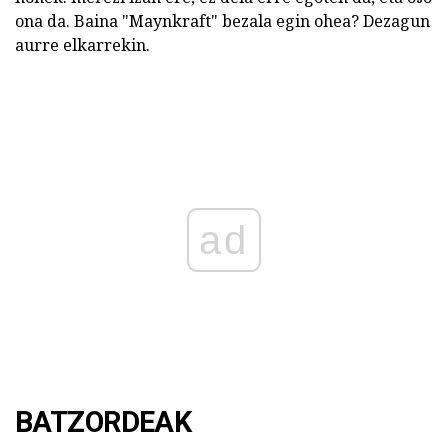
ona da. Baina "Maynkraft" bezala egin ohea? Dezagun
aurre elkarrekin.
ad
BATZORDEAK