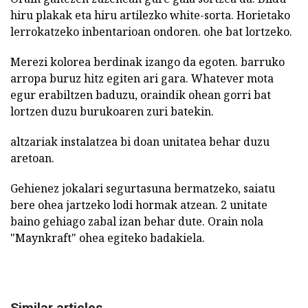
hiru plakak eta hiru artilezko white-sorta. Horietako
lerrokatzeko inbentarioan ondoren. ohe bat lortzeko.
Merezi kolorea berdinak izango da egoten. barruko
arropa buruz hitz egiten ari gara. Whatever mota
egur erabiltzen baduzu, oraindik ohean gorri bat
lortzen duzu burukoaren zuri batekin.
altzariak instalatzea bi doan unitatea behar duzu
aretoan.
Gehienez jokalari segurtasuna bermatzeko, saiatu
bere ohea jartzeko lodi hormak atzean. 2 unitate
baino gehiago zabal izan behar dute. Orain nola
"Maynkraft" ohea egiteko badakiela.
Similar articles