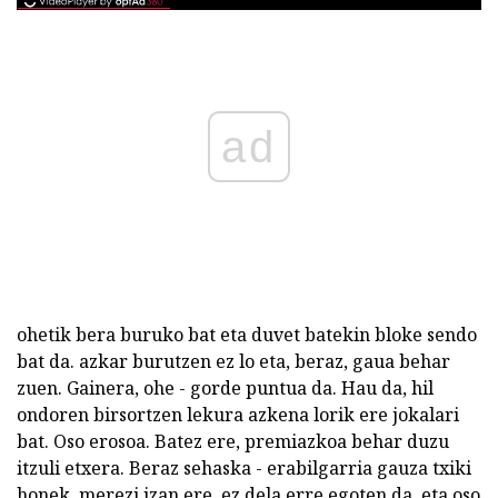
ad
ohetik bera buruko bat eta duvet batekin bloke sendo
bat da. azkar burutzen ez lo eta, beraz, gaua behar
zuen. Gainera, ohe - gorde puntua da. Hau da, hil
ondoren birsortzen lekura azkena lorik ere jokalari
bat. Oso erosoa. Batez ere, premiazkoa behar duzu
itzuli etxera. Beraz sehaska - erabilgarria gauza txiki
honek. merezi izan ere, ez dela erre egoten da, eta oso