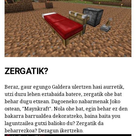
ZERGATIK?
Beraz, gaur egungo Galdera ulertzen hasi aurretik,
utzi duzu lehen eztabaida batere, zergatik ohe bat
behar dugu etxean. Dagoeneko nabarmenak Joko
ostean, "Maynkraft". Nola ohe bat, egin behar ez den
bakarra barrualdea dekoratzeko, baina baita you
laguntzailea gutxi balioko du? Zergatik da
beharrezkoa? Dezagun ikertzeko.