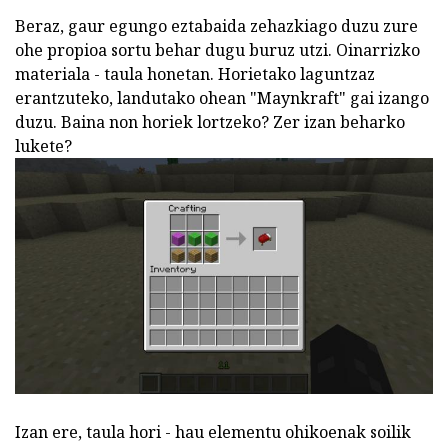
Beraz, gaur egungo eztabaida zehazkiago duzu zure
ohe propioa sortu behar dugu buruz utzi. Oinarrizko
materiala - taula honetan. Horietako laguntzaz
erantzuteko, landutako ohean "Maynkraft" gai izango
duzu. Baina non horiek lortzeko? Zer izan beharko
lukete?
Izan ere, taula hori - hau elementu ohikoenak soilik