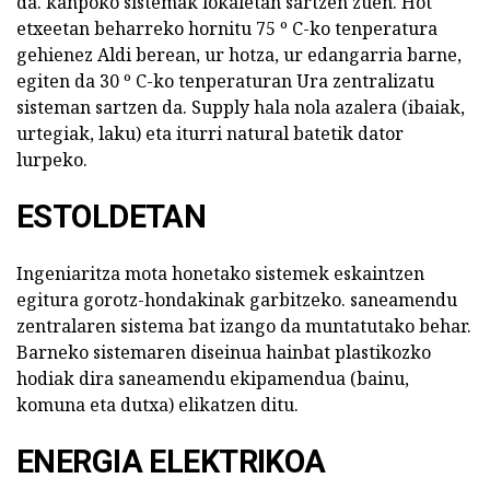
da. kanpoko sistemak lokaletan sartzen zuen. Hot
etxeetan beharreko hornitu 75 º C-ko tenperatura
gehienez Aldi berean, ur hotza, ur edangarria barne,
egiten da 30 º C-ko tenperaturan Ura zentralizatu
sisteman sartzen da. Supply hala nola azalera (ibaiak,
urtegiak, laku) eta iturri natural batetik dator
lurpeko.
ESTOLDETAN
Ingeniaritza mota honetako sistemek eskaintzen
egitura gorotz-hondakinak garbitzeko. saneamendu
zentralaren sistema bat izango da muntatutako behar.
Barneko sistemaren diseinua hainbat plastikozko
hodiak dira saneamendu ekipamendua (bainu,
komuna eta dutxa) elikatzen ditu.
ENERGIA ELEKTRIKOA