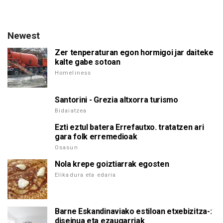
Newest
Zer tenperaturan egon hormigoi jar daiteke
kalte gabe sotoan
Homeliness
Santorini - Grezia altxorra turismo
Bidaiatzea
Ezti eztul batera Errefautxo. tratatzen ari
gara folk erremedioak
Osasun
Nola krepe goiztiarrak egosten
Elikadura eta edaria
Barne Eskandinaviako estiloan etxebizitza-:
diseinua eta ezaugarriak