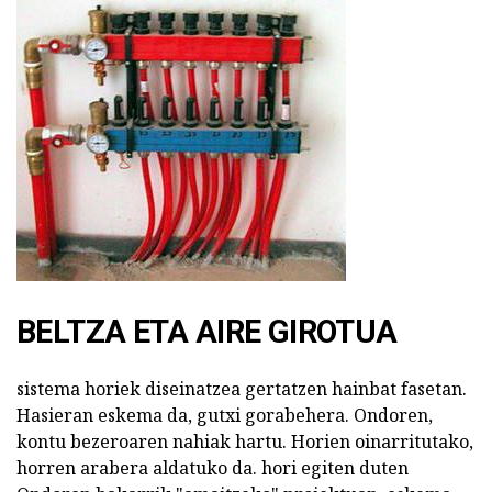
BELTZA ETA AIRE GIROTUA
sistema horiek diseinatzea gertatzen hainbat fasetan.
Hasieran eskema da, gutxi gorabehera. Ondoren,
kontu bezeroaren nahiak hartu. Horien oinarritutako,
horren arabera aldatuko da. hori egiten duten