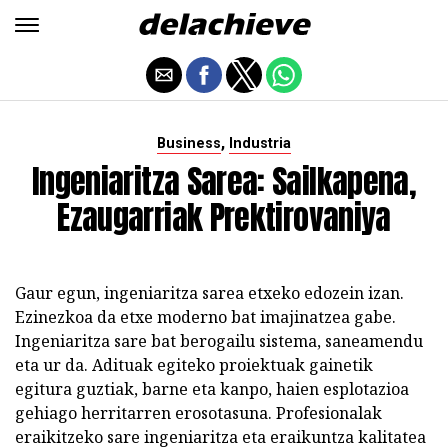
,
Business
Industria
Ingeniaritza Sarea: Sailkapena,
Ezaugarriak Prektirovaniya
Gaur egun, ingeniaritza sarea etxeko edozein izan.
Ezinezkoa da etxe moderno bat imajinatzea gabe.
Ingeniaritza sare bat berogailu sistema, saneamendu
eta ur da. Adituak egiteko proiektuak gainetik
egitura guztiak, barne eta kanpo, haien esplotazioa
gehiago herritarren erosotasuna. Profesionalak
eraikitzeko sare ingeniaritza eta eraikuntza kalitatea