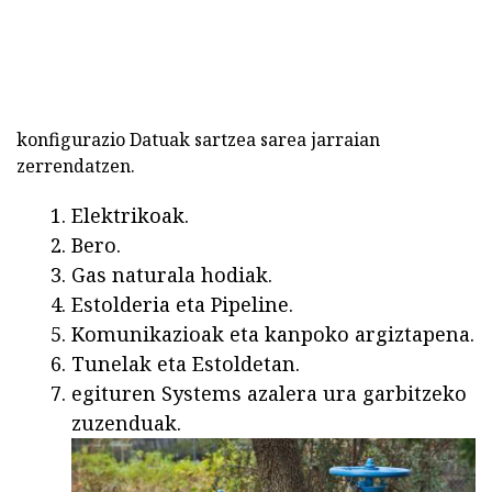
konfigurazio Datuak sartzea sarea jarraian
zerrendatzen.
Elektrikoak.
Bero.
Gas naturala hodiak.
Estolderia eta Pipeline.
Komunikazioak eta kanpoko argiztapena.
Tunelak eta Estoldetan.
egituren Systems azalera ura garbitzeko
zuzenduak.