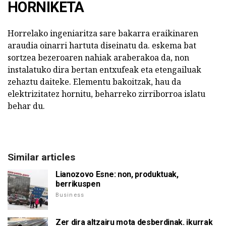
HORNIKETA
Horrelako ingeniaritza sare bakarra eraikinaren
araudia oinarri hartuta diseinatu da. eskema bat
sortzea bezeroaren nahiak araberakoa da, non
instalatuko dira bertan entxufeak eta etengailuak
zehaztu daiteke. Elementu bakoitzak, hau da
elektrizitatez hornitu, beharreko zirriborroa islatu
behar du.
Similar articles
Lianozovo Esne: non, produktuak,
berrikuspen
Business
Zer dira altzairu mota desberdinak. ikurrak