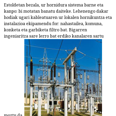
Estoldetan bezala, ur hornidura sistema barne eta
kanpo: bi motatan banatu daiteke. Lehenengo dakar
hodiak ugari kableatuaren ur lokalen hornikuntza eta
instalazioa ekipamendu for: nahastailea, komuna,
konketa eta garbiketa filtro bat. Bigarren
ingeniaritza sare lerro bat erdiko kanalaren sartu
moztu da.