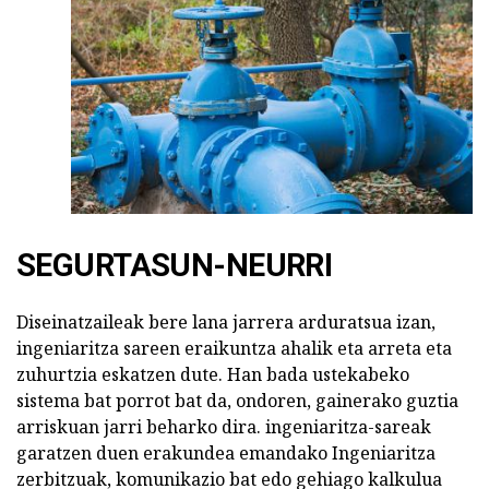
SEGURTASUN-NEURRI
Diseinatzaileak bere lana jarrera arduratsua izan,
ingeniaritza sareen eraikuntza ahalik eta arreta eta
zuhurtzia eskatzen dute. Han bada ustekabeko
sistema bat porrot bat da, ondoren, gainerako guztia
arriskuan jarri beharko dira. ingeniaritza-sareak
garatzen duen erakundea emandako Ingeniaritza
zerbitzuak, komunikazio bat edo gehiago kalkulua