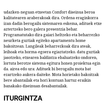
udazken-neguan etxeetan Comfort diseinua beroa
kalitatearen araberakoak dira. Ordena eraginkorra
izan dadin berogailu sistemaren eskema, adituek etxe
aztertzeko bero galera presentzia behar.
Programatutako dira gaiari heltzeko eta beharrezko
neurketa guztiak egiteko apartamentu home
bakoitzean. Langileak beharrezkoak dira ateak,
leihoak eta horma-egoera egiaztatzeko. datu guztiak
jasotzeko, etxearen baldintza ebaluatzeko ondoren,
lortuta berotze sistema egitura honen proiektua egin
da. airea edo ura: Adituek bi berogailu mota bat
ezartzeko aukera daiteke. Mota horietako bakoitzak
bere abantailak eta hori kontuan hartuz eraikin
banakako diseinuan desabantailak.
ITURGINTZA