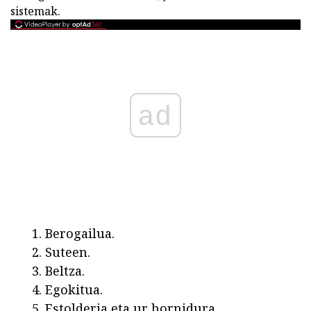
sistemak.
ad
Berogailua.
Suteen.
Beltza.
Egokitua.
Estolderia eta ur hornidura.