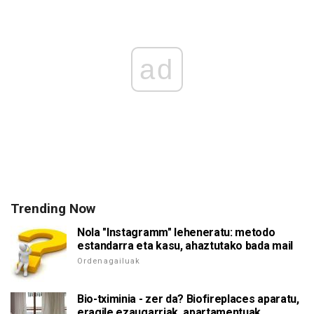
ad
Trending Now
Nola "Instagramm" leheneratu: metodo
estandarra eta kasu, ahaztutako bada mail
Ordenagailuak
Bio-tximinia - zer da? Biofireplaces aparatu,
eragile ezaugarriak. apartamentuak