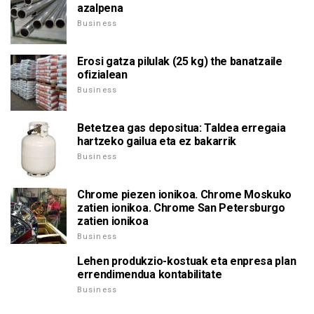
azalpena
Business
Erosi gatza pilulak (25 kg) the banatzaile
ofizialean
Business
Betetzea gas depositua: Taldea erregaia
hartzeko gailua eta ez bakarrik
Business
Chrome piezen ionikoa. Chrome Moskuko
zatien ionikoa. Chrome San Petersburgo
zatien ionikoa
Business
Lehen produkzio-kostuak eta enpresa plan
errendimendua kontabilitate
Business