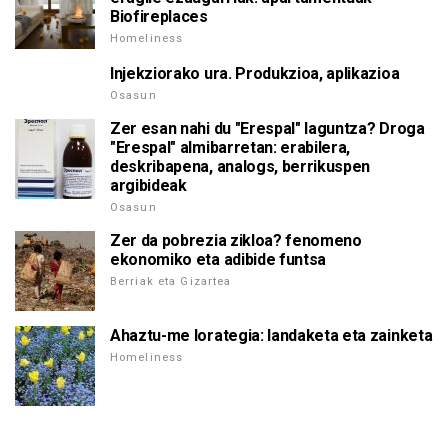
Biofireplaces
Homeliness
Injekziorako ura. Produkzioa, aplikazioa
Osasun
Zer esan nahi du "Erespal" laguntza? Droga
"Erespal" almibarretan: erabilera,
deskribapena, analogs, berrikuspen
argibideak
Osasun
Zer da pobrezia zikloa? fenomeno
ekonomiko eta adibide funtsa
Berriak eta Gizartea
Ahaztu-me lorategia: landaketa eta zainketa
Homeliness