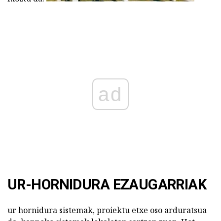
ad
UR-HORNIDURA EZAUGARRIAK
ur hornidura sistemak, proiektu etxe oso arduratsua