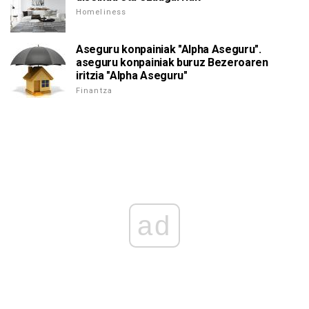
Homeliness
Aseguru konpainiak "Alpha Aseguru".
aseguru konpainiak buruz Bezeroaren
iritzia "Alpha Aseguru"
Finantza
ad