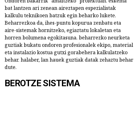
Ondoren bakarrik "amaitzeko" proiektuan. eskema
bat lantzen ari zenean aireztapen espezialistak
kalkulu teknikoen batzuk egin beharko lukete.
Beharrezkoa da, ihes-puntu kopurua zenbatu eta
aire-sistemak hornitzeko, egiaztatu lokaletan eta
horren bolumena egokitasuna. beharrezko neurketa
guztiak bukatu ondoren profesionalek ekipo, material
eta instalazio kostua gutxi gorabehera kalkulatzeko
behar. halaber, lan hauek guztiak datak zehaztu behar
dute.
BEROTZE SISTEMA