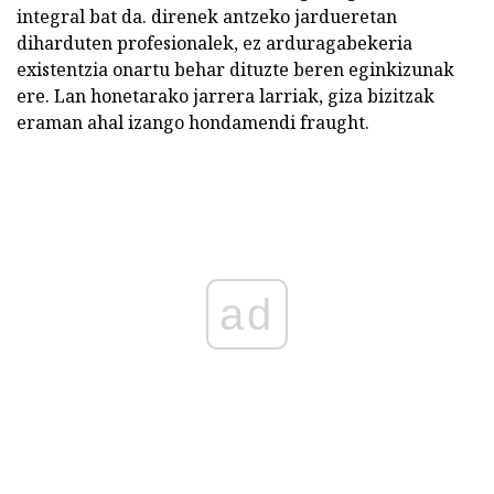
integral bat da. direnek antzeko jardueretan
diharduten profesionalek, ez arduragabekeria
existentzia onartu behar dituzte beren eginkizunak
ere. Lan honetarako jarrera larriak, giza bizitzak
eraman ahal izango hondamendi fraught.
ad