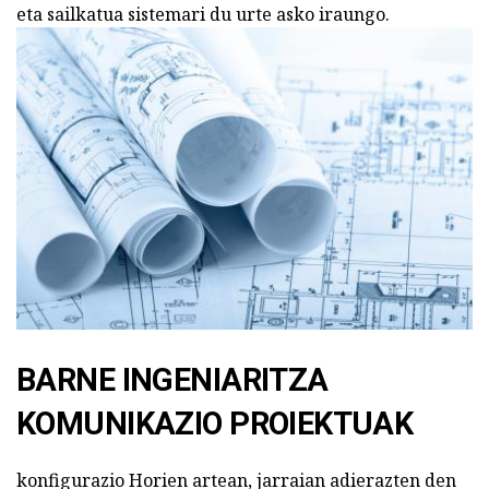
eta sailkatua sistemari du urte asko iraungo.
BARNE INGENIARITZA
KOMUNIKAZIO PROIEKTUAK
konfigurazio Horien artean, jarraian adierazten den