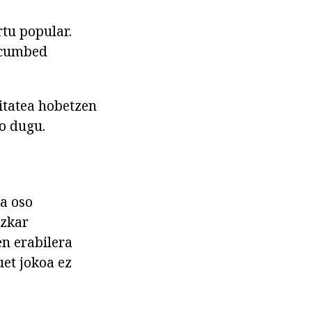
rtu popular.
uccumbed
litatea hobetzen
ko dugu.
a oso
azkar
n erabilera
uet jokoa ez