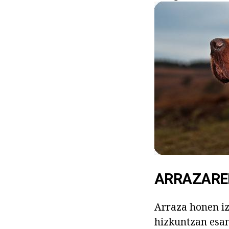
ARRAZARE
Arraza honen iz
hizkuntzan esan 