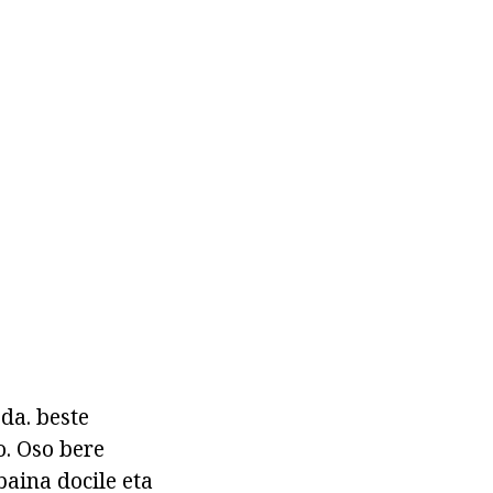
da. beste
. Oso bere
baina docile eta