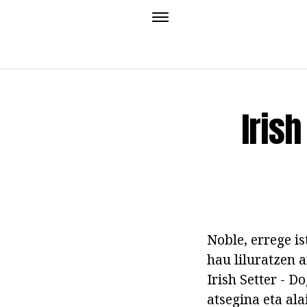
Irish
Noble, errege is
hau liluratzen a
Irish Setter - D
atsegina eta al