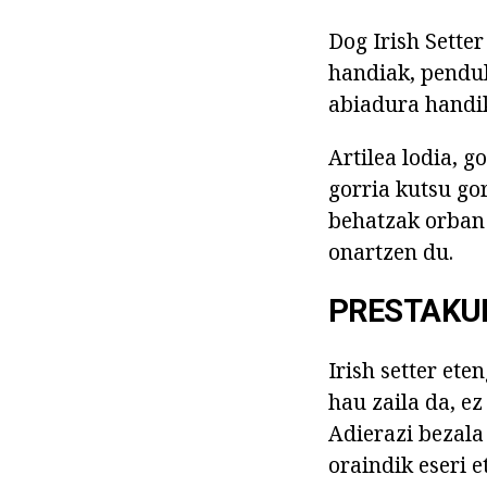
Dog Irish Setter
handiak, pendul
abiadura handik
Artilea lodia, 
gorria kutsu gor
behatzak orban 
onartzen du.
PRESTAKU
Irish setter et
hau zaila da, e
Adierazi bezala 
oraindik eseri e