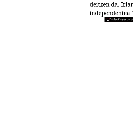
deitzen da, Irla
independentea 