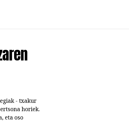
azaren
begiak - txakur
pertsona horiek.
a, eta oso