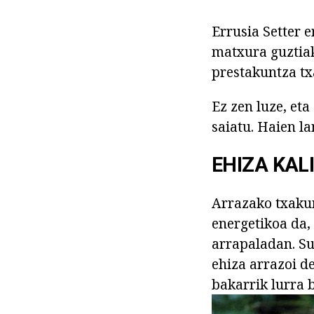
Errusia Setter e
matxura guztiak
prestakuntza tx
Ez zen luze, et
saiatu. Haien l
EHIZA KAL
Arrazako txakur
energetikoa da,
arrapaladan. Su
ehiza arrazoi d
bakarrik lurra b