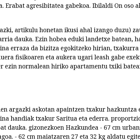
. Erabat agresibitatea gabekoa. Ibilaldi On oso ak
gazki, artikulu honetan ikusi ahal izango duzu) za
rria dauka. Ezin hobea eduki landetxe batean, ha
ina erraza da bizitza egokitzeko hirian, txakurra
uera fisikoaren eta aukera ugari leash gabe exek
er ezin normalean hiriko apartamentu txiki batean
einen argazki askotan apaintzen txakur hazkuntza 
ina handiak txakur Saritua eta ederra. proportzio
bat dauka. gizonezkoen Hazkundea - 67 cm urban
agoa. - 62 cm maiatzaren 27 eta 32 kg aldatu egite