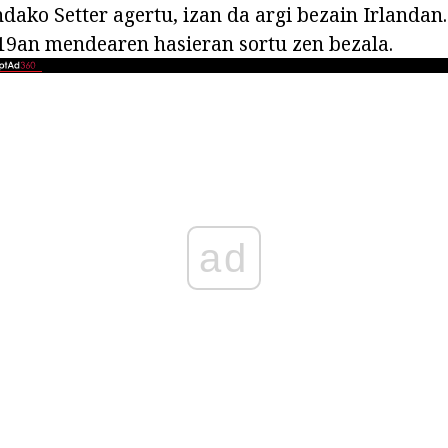
ndako Setter agertu, izan da argi bezain Irlandan
19an mendearen hasieran sortu zen bezala.
ad