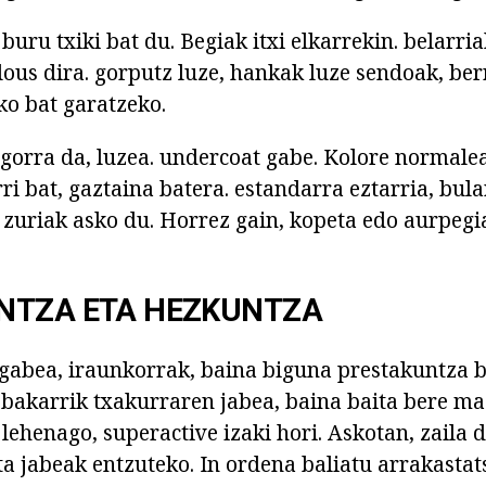
 buru txiki bat du. Begiak itxi elkarrekin. belarri
ous dira. gorputz luze, hankak luze sendoak, ber
o bat garatzeko.
gogorra da, luzea. undercoat gabe. Kolore normalea
ri bat, gaztaina batera. estandarra eztarria, bul
zuriak asko du. Horrez gain, kopeta edo aurpegia
NTZA ETA HEZKUNTZA
engabea, iraunkorrak, baina biguna prestakuntza 
z bakarrik txakurraren jabea, baina baita bere ma
lehenago, superactive izaki hori. Askotan, zaila d
ta jabeak entzuteko. In ordena baliatu arrakastat