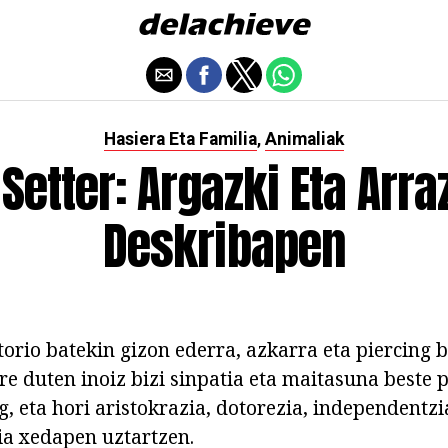
Hasiera Eta Familia
Animaliak
,
 Setter: Argazki Eta Arr
Deskribapen
torio batekin gizon ederra, azkarra eta piercing 
re duten inoiz bizi sinpatia eta maitasuna beste 
og, eta hori aristokrazia, dotorezia, independentzi
aia xedapen uztartzen.