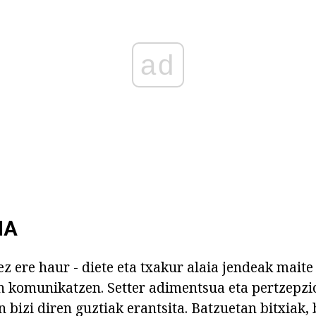
ad
IA
z ere haur - diete eta txakur alaia jendeak maite 
 komunikatzen. Setter adimentsua eta pertzepzio
 bizi diren guztiak erantsita. Batzuetan bitxiak, 