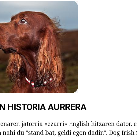
N HISTORIA AURRERA
enaren jatorria «ezarri» English hitzaren dator. e
nahi du "stand bat, geldi egon dadin". Dog Irish 