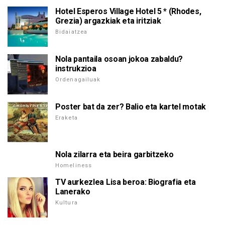
Hotel Esperos Village Hotel 5 * (Rhodes,
Grezia) argazkiak eta iritziak
Bidaiatzea
Nola pantaila osoan jokoa zabaldu?
instrukzioa
Ordenagailuak
Poster bat da zer? Balio eta kartel motak
Eraketa
Nola zilarra eta beira garbitzeko
Homeliness
TV aurkezlea Lisa beroa: Biografia eta
Lanerako
Kultura