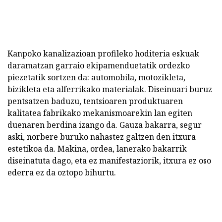
Kanpoko kanalizazioan profileko hoditeria eskuak
daramatzan garraio ekipamenduetatik ordezko
piezetatik sortzen da: automobila, motozikleta,
bizikleta eta alferrikako materialak. Diseinuari buruz
pentsatzen baduzu, tentsioaren produktuaren
kalitatea fabrikako mekanismoarekin lan egiten
duenaren berdina izango da. Gauza bakarra, segur
aski, norbere buruko nahastez galtzen den itxura
estetikoa da. Makina, ordea, lanerako bakarrik
diseinatuta dago, eta ez manifestaziorik, itxura ez oso
ederra ez da oztopo bihurtu.