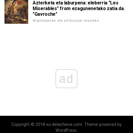
Azterketa eta laburpena: eleberria "Les
Miserables" from ezagunenetako zatia da.
"Gavroche"
Argitalpenak eta artikuluak idazteko
ad
Copyright © 2018 eu.delachieve.com. Theme powered by
WordPress.