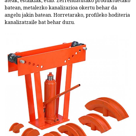
ateak, estalkiak, etab. Zerrendatutako produktuetako
batean, metalezko kanalizazioa okertu behar da
angelu jakin batean. Horretarako, profileko hoditeria
kanalizatzaile bat behar duzu.