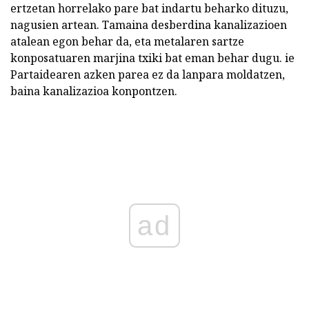
ertzetan horrelako pare bat indartu beharko dituzu,
nagusien artean. Tamaina desberdina kanalizazioen
atalean egon behar da, eta metalaren sartze
konposatuaren marjina txiki bat eman behar dugu. ie
Partaidearen azken parea ez da lanpara moldatzen,
baina kanalizazioa konpontzen.
ad