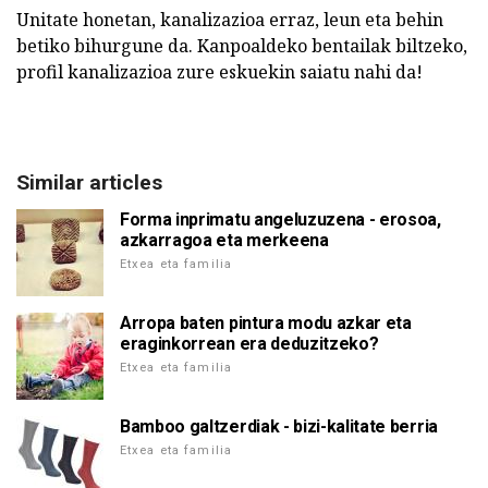
Unitate honetan, kanalizazioa erraz, leun eta behin
betiko bihurgune da. Kanpoaldeko bentailak biltzeko,
profil kanalizazioa zure eskuekin saiatu nahi da!
Similar articles
Forma inprimatu angeluzuzena - erosoa,
azkarragoa eta merkeena
Etxea eta familia
Arropa baten pintura modu azkar eta
eraginkorrean era deduzitzeko?
Etxea eta familia
Bamboo galtzerdiak - bizi-kalitate berria
Etxea eta familia