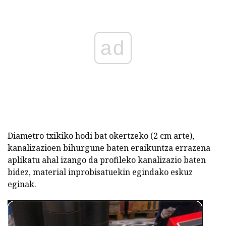
ad
Diametro txikiko hodi bat okertzeko (2 cm arte),
kanalizazioen bihurgune baten eraikuntza errazena
aplikatu ahal izango da profileko kanalizazio baten
bidez, material inprobisatuekin egindako eskuz
eginak.