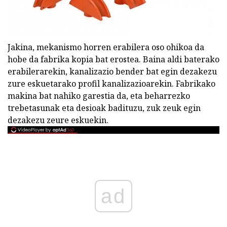
Jakina, mekanismo horren erabilera oso ohikoa da
hobe da fabrika kopia bat erostea. Baina aldi baterako
erabilerarekin, kanalizazio bender bat egin dezakezu
zure eskuetarako profil kanalizazioarekin. Fabrikako
makina bat nahiko garestia da, eta beharrezko
trebetasunak eta desioak badituzu, zuk zeuk egin
dezakezu zeure eskuekin.
ad