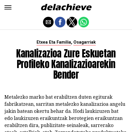
,
Etxea Eta Familia
Osagarriak
Kanalizazioa Zure Eskuetan
Profileko Kanalizazioarekin
Bender
Metalezko marko bat erabiltzen duten egiturak
fabrikatzean, sarritan metalezko kanalizazioa angelu
jakin batean okertu behar da. Hodi laukizuzen bat
edo laukizuzen eraikuntzak berotegien eraikuntzan
erabiltzen dira, publizitate-seinaleak, sarrerako