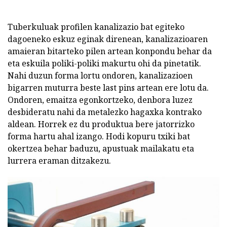
Tuberkuluak profilen kanalizazio bat egiteko
dagoeneko eskuz eginak direnean, kanalizazioaren
amaieran bitarteko pilen artean konpondu behar da
eta eskuila poliki-poliki makurtu ohi da pinetatik.
Nahi duzun forma lortu ondoren, kanalizazioen
bigarren muturra beste last pins artean ere lotu da.
Ondoren, emaitza egonkortzeko, denbora luzez
desbideratu nahi da metalezko hagaxka kontrako
aldean. Horrek ez du produktua bere jatorrizko
forma hartu ahal izango. Hodi kopuru txiki bat
okertzea behar baduzu, apustuak mailakatu eta
lurrera eraman ditzakezu.