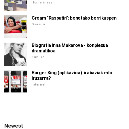
Homeliness
Cream "Rasputin": benetako berrikuspen
Osasun
Biografia Inna Makarova - konplexua
dramatikoa
Kultura
Burger King (aplikazioa): irabaziak edo
iruzurra?
Internet
Newest