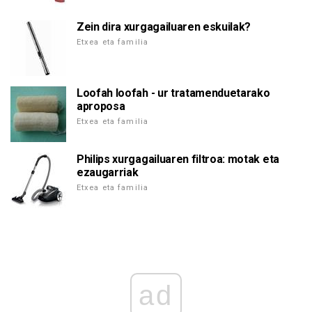
Zein dira xurgagailuaren eskuilak?
Etxea eta familia
Loofah loofah - ur tratamenduetarako
aproposa
Etxea eta familia
Philips xurgagailuaren filtroa: motak eta
ezaugarriak
Etxea eta familia
ad