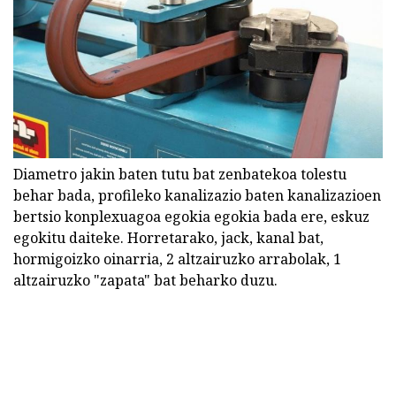
Diametro jakin baten tutu bat zenbatekoa tolestu
behar bada, profileko kanalizazio baten kanalizazioen
bertsio konplexuagoa egokia egokia bada ere, eskuz
egokitu daiteke. Horretarako, jack, kanal bat,
hormigoizko oinarria, 2 altzairuzko arrabolak, 1
altzairuzko "zapata" bat beharko duzu.