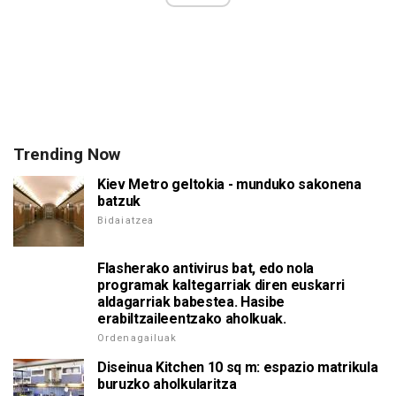
Trending Now
Kiev Metro geltokia - munduko sakonena
batzuk
Bidaiatzea
Flasherako antivirus bat, edo nola
programak kaltegarriak diren euskarri
aldagarriak babestea. Hasibe
erabiltzaileentzako aholkuak.
Ordenagailuak
Diseinua Kitchen 10 sq m: espazio matrikula
buruzko aholkularitza