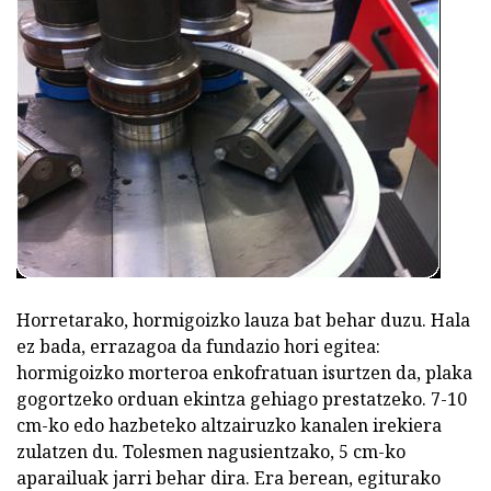
Horretarako, hormigoizko lauza bat behar duzu. Hala
ez bada, errazagoa da fundazio hori egitea:
hormigoizko morteroa enkofratuan isurtzen da, plaka
gogortzeko orduan ekintza gehiago prestatzeko. 7-10
cm-ko edo hazbeteko altzairuzko kanalen irekiera
zulatzen du. Tolesmen nagusientzako, 5 cm-ko
aparailuak jarri behar dira. Era berean, egiturako