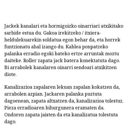
Jackek kanalari eta hormigoizko oinarriari atxikitako
sarbide estua du. Gakoa irekitzeko / itxiera-
heldulekuarekin soldatua egon behar da, eta horrek
funtzionatu ahal izango du. Kablea ponpatzeko
palanka erradio egoki bateko ertze arruntak moztu
daiteke. Roller zapata jack batera konektatuta dago.
Bi arrabolek kanalaren oinarri sendoari atxikitzen
diote.
Kanalizazioa zapalaren lekuan zapalan kokatzen da,
arrabolen azpian. Jackaren palanka puztuta
dagoenean, zapata altxatzen da, kanalizazioa tolestuz.
Pieza erradioaren bihurgunera eramaten da.
Ondoren zapata jaisten da eta kanalizatua tolestuta
dago.