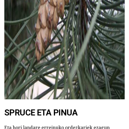
ad
SPRUCE ETA PINUA
Eta hori landare erreinuko ordezkariek ezagun