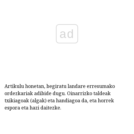
ad
Artikulu honetan, begiratu landare erresumako
ordezkariak adibide dugu. Oinarrizko taldeak
txikiagoak (algak) eta handiagoa da, eta horrek
espora eta hazi daitezke.