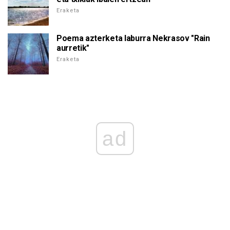
Eraketa
Poema azterketa laburra Nekrasov "Rain
aurretik"
Eraketa
ad