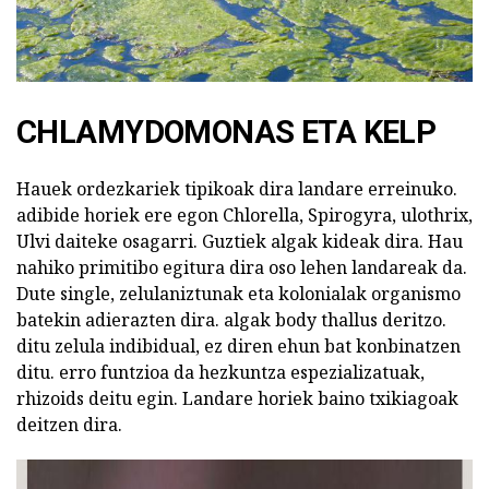
CHLAMYDOMONAS ETA KELP
Hauek ordezkariek tipikoak dira landare erreinuko.
adibide horiek ere egon Chlorella, Spirogyra, ulothrix,
Ulvi daiteke osagarri. Guztiek algak kideak dira. Hau
nahiko primitibo egitura dira oso lehen landareak da.
Dute single, zelulaniztunak eta kolonialak organismo
batekin adierazten dira. algak body thallus deritzo.
ditu zelula indibidual, ez diren ehun bat konbinatzen
ditu. erro funtzioa da hezkuntza espezializatuak,
rhizoids deitu egin. Landare horiek baino txikiagoak
deitzen dira.