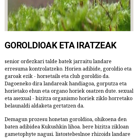
GOROLDIOAK ETA IRATZEAK
senior ordezkari talde batek jarraitu landare
erresuma kontrolatzeko. Horien adibide, goroldio eta
garoak ezik - horsetails eta club goroldio da.
Dagoeneko dira landareak handiagoa, gorputza eta
horietako ehun eta organo horiek osatzen dute. sexual
eta asexual - bizitza organismo horiek ziklo horretako
belaunaldi aldaketa gertatzen da.
Demagun prozesu honetan goroldioa, ohikoena den
baten adibidea Kukushkin lihoa. bere bizitza zikloan
gametophyte nagusi. listostebeslnoe rhizoids landare