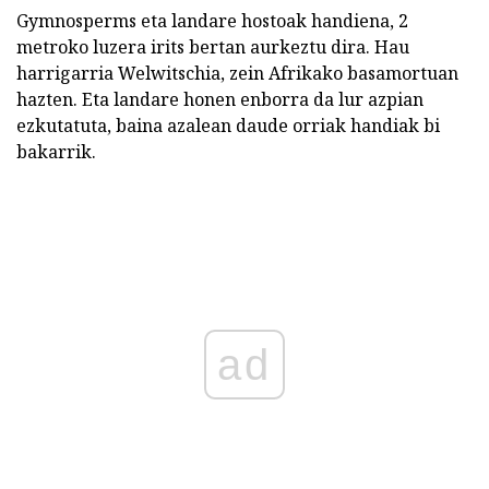
Gymnosperms eta landare hostoak handiena, 2
metroko luzera irits bertan aurkeztu dira. Hau
harrigarria Welwitschia, zein Afrikako basamortuan
hazten. Eta landare honen enborra da lur azpian
ezkutatuta, baina azalean daude orriak handiak bi
bakarrik.
ad