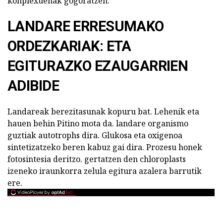
konplexuenak gogoratzen.
LANDARE ERRESUMAKO
ORDEZKARIAK: ETA
EGITURAZKO EZAUGARRIEN
ADIBIDE
Landareak berezitasunak kopuru bat. Lehenik eta
hauen behin Pitino mota da. landare organismo
guztiak autotrophs dira. Glukosa eta oxigenoa
sintetizatzeko beren kabuz gai dira. Prozesu honek
fotosintesia deritzo. gertatzen den chloroplasts
izeneko iraunkorra zelula egitura azalera barrutik
ere.