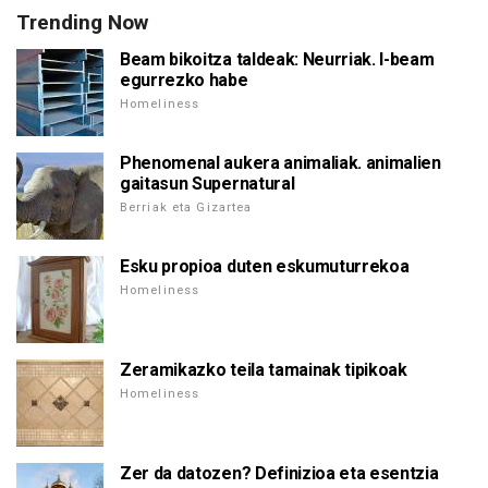
Trending Now
Beam bikoitza taldeak: Neurriak. I-beam
egurrezko habe
Homeliness
Phenomenal aukera animaliak. animalien
gaitasun Supernatural
Berriak eta Gizartea
Esku propioa duten eskumuturrekoa
Homeliness
Zeramikazko teila tamainak tipikoak
Homeliness
Zer da datozen? Definizioa eta esentzia