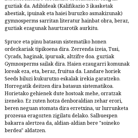
guztiak da. Adibideak (Kalifikazio 3 ikasketak
abestiak, ipuinak eta haiei buruzko asmakizunak)
gymnosperms sarritan literatur hainbat obra, beraz,
guztiak ezagunak haurtzarotik aurkitu.
Spruce eta pinu batasun sistematiko honen
ordezkariak tipikoena dira. Zerrenda izeia, Tusi,
Cycads, haginak, ipuruak, altzifre doa. guztiak
Gymnosperms sailak dira. Haien ezaugarri komunak
loreak eza, eta, beraz, fruitua da. Landare horiek
Seeds biluzi kukurutxo eskalak irekia garatzeko.
Horregatik deitzen dira batasun sistematikoa.
Horietako gehienek dute hostoak mehe, orratzak
izeneko. Ez zuten hotza denboraldian zehar erori,
beren neguan stomata dira erretxina, ur lurrunketa
prozesua eragozten zigilatu delako. Salbuespen
bakarra alertzea da, aldian-aldian bere "soineko
berdea" aldatzen.