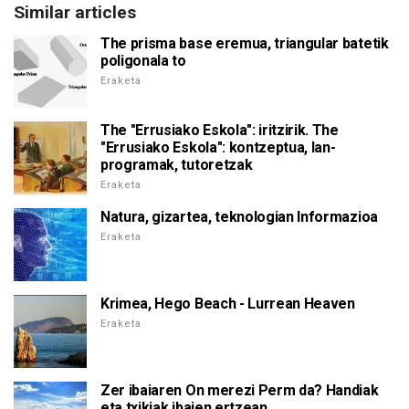
Similar articles
The prisma base eremua, triangular batetik
poligonala to
Eraketa
The "Errusiako Eskola": iritzirik. The
"Errusiako Eskola": kontzeptua, lan-
programak, tutoretzak
Eraketa
Natura, gizartea, teknologian Informazioa
Eraketa
Krimea, Hego Beach - Lurrean Heaven
Eraketa
Zer ibaiaren On merezi Perm da? Handiak
eta txikiak ibaien ertzean