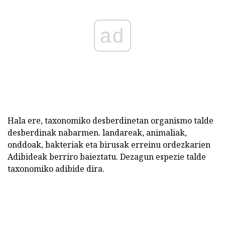
ad
Hala ere, taxonomiko desberdinetan organismo talde
desberdinak nabarmen. landareak, animaliak,
onddoak, bakteriak eta birusak erreinu ordezkarien
Adibideak berriro baieztatu. Dezagun espezie talde
taxonomiko adibide dira.