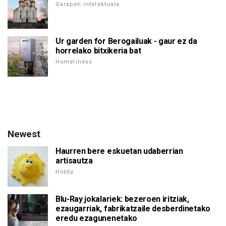
Garapen intelektuala
Ur garden for Berogailuak - gaur ez da
horrelako bitxikeria bat
Homeliness
Newest
Haurren bere eskuetan udaberrian
artisautza
Hobby
Blu-Ray jokalariek: bezeroen iritziak,
ezaugarriak, fabrikatzaile desberdinetako
eredu ezagunenetako