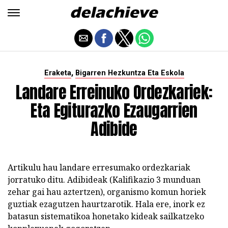
,
Eraketa
Bigarren Hezkuntza Eta Eskola
Landare Erreinuko Ordezkariek:
Eta Egiturazko Ezaugarrien
Adibide
Artikulu hau landare erresumako ordezkariak
jorratuko ditu. Adibideak (Kalifikazio 3 munduan
zehar gai hau aztertzen), organismo komun horiek
guztiak ezagutzen haurtzarotik. Hala ere, inork ez
batasun sistematikoa honetako kideak sailkatzeko