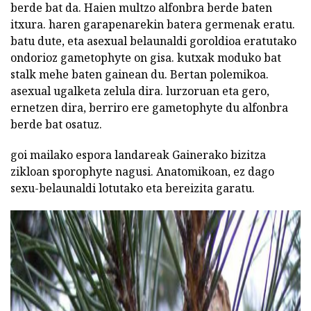
berde bat da. Haien multzo alfonbra berde baten
itxura. haren garapenarekin batera germenak eratu.
batu dute, eta asexual belaunaldi goroldioa eratutako
ondorioz gametophyte on gisa. kutxak moduko bat
stalk mehe baten gainean du. Bertan polemikoa.
asexual ugalketa zelula dira. lurzoruan eta gero,
ernetzen dira, berriro ere gametophyte du alfonbra
berde bat osatuz.
goi mailako espora landareak Gainerako bizitza
zikloan sporophyte nagusi. Anatomikoan, ez dago
sexu-belaunaldi lotutako eta bereizita garatu.