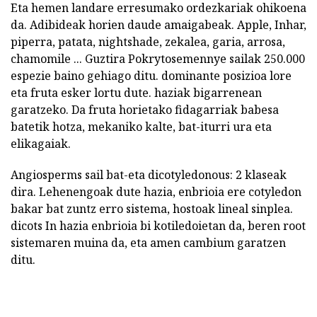
Eta hemen landare erresumako ordezkariak ohikoena
da. Adibideak horien daude amaigabeak. Apple, Inhar,
piperra, patata, nightshade, zekalea, garia, arrosa,
chamomile ... Guztira Pokrytosemennye sailak 250.000
espezie baino gehiago ditu. dominante posizioa lore
eta fruta esker lortu dute. haziak bigarrenean
garatzeko. Da fruta horietako fidagarriak babesa
batetik hotza, mekaniko kalte, bat-iturri ura eta
elikagaiak.
Angiosperms sail bat-eta dicotyledonous: 2 klaseak
dira. Lehenengoak dute hazia, enbrioia ere cotyledon
bakar bat zuntz erro sistema, hostoak lineal sinplea.
dicots In hazia enbrioia bi kotiledoietan da, beren root
sistemaren muina da, eta amen cambium garatzen
ditu.