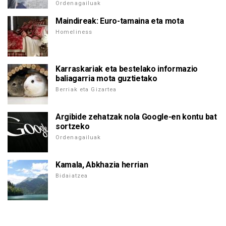
Ordenagailuak
Maindireak: Euro-tamaina eta mota
Homeliness
Karraskariak eta bestelako informazio
baliagarria mota guztietako
Berriak eta Gizartea
Argibide zehatzak nola Google-en kontu bat
sortzeko
Ordenagailuak
Kamala, Abkhazia herrian
Bidaiatzea