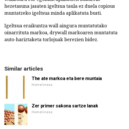
hezetasuna jasaten igeltsua taula ez duela copious
muntatzeko igeltsua minda aplikatuta busti.
Igeltsua eraikuntza wall aingura muntatutako
oinarrituta markoa, drywall markoaren muntatuta
auto-hariztaketa torlojuak berezien bidez.
Similar articles
The ate markoa eta bere muntaia
Homeliness
Zer primer sakona sartze lanak
Homeliness