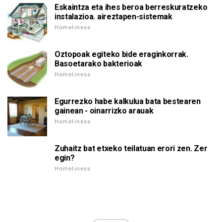
Eskaintza eta ihes beroa berreskuratzeko
instalazioa. aireztapen-sistemak
Homeliness
Oztopoak egiteko bide eraginkorrak.
Basoetarako bakterioak
Homeliness
Egurrezko habe kalkulua bata bestearen
gainean - oinarrizko arauak
Homeliness
Zuhaitz bat etxeko teilatuan erori zen. Zer
egin?
Homeliness