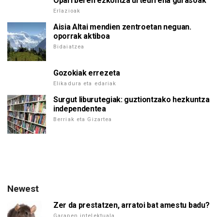
Opari beren ezkontza urteurrena gurasoak
Erlazioak
Aisia Altai mendien zentroetan neguan.
oporrak aktiboa
Bidaiatzea
Gozokiak errezeta
Elikadura eta edariak
Surgut liburutegiak: guztiontzako hezkuntza
independentea
Berriak eta Gizartea
Newest
Zer da prestatzen, arratoi bat amestu badu?
Garapen intelektuala