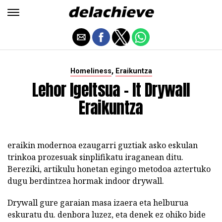
,
Homeliness
Eraikuntza
Lehor Igeltsua - It Drywall
Eraikuntza
eraikin modernoa ezaugarri guztiak asko eskulan
trinkoa prozesuak sinplifikatu iraganean ditu.
Bereziki, artikulu honetan egingo metodoa aztertuko
dugu berdintzea hormak indoor drywall.
Drywall gure garaian masa izaera eta helburua
eskuratu du. denbora luzez, eta denek ez ohiko bide