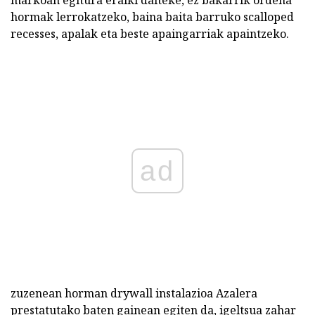
markoan egitura eraiki daiteke, ez bakarrik ordena
hormak lerrokatzeko, baina baita barruko scalloped
recesses, apalak eta beste apaingarriak apaintzeko.
ad
zuzenean horman drywall instalazioa Azalera
prestatutako baten gainean egiten da, igeltsua zahar