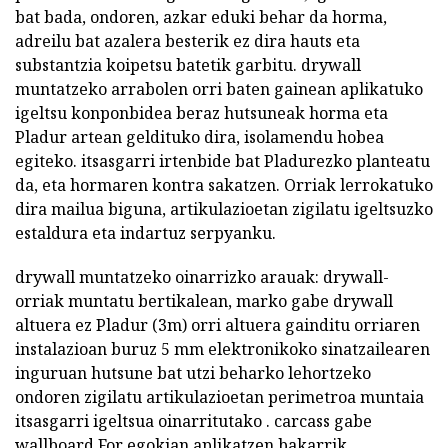
bat bada, ondoren, azkar eduki behar da horma,
adreilu bat azalera besterik ez dira hauts eta
substantzia koipetsu batetik garbitu. drywall
muntatzeko arrabolen orri baten gainean aplikatuko
igeltsu konponbidea beraz hutsuneak horma eta
Pladur artean geldituko dira, isolamendu hobea
egiteko. itsasgarri irtenbide bat Pladurezko planteatu
da, eta hormaren kontra sakatzen. Orriak lerrokatuko
dira mailua biguna, artikulazioetan zigilatu igeltsuzko
estaldura eta indartuz serpyanku.
drywall muntatzeko oinarrizko arauak: drywall-
orriak muntatu bertikalean, marko gabe drywall
altuera ez Pladur (3m) orri altuera gainditu orriaren
instalazioan buruz 5 mm elektronikoko sinatzailearen
inguruan hutsune bat utzi beharko lehortzeko
ondoren zigilatu artikulazioetan perimetroa muntaia
itsasgarri igeltsua oinarritutako . carcass gabe
wallboard For egokian aplikatzen bakarrik