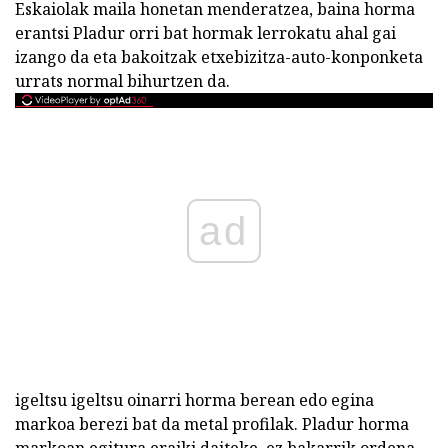
Eskaiolak maila honetan menderatzea, baina horma
erantsi Pladur orri bat hormak lerrokatu ahal gai
izango da eta bakoitzak etxebizitza-auto-konponketa
urrats normal bihurtzen da.
ad
igeltsu igeltsu oinarri horma berean edo egina
markoa berezi bat da metal profilak. Pladur horma