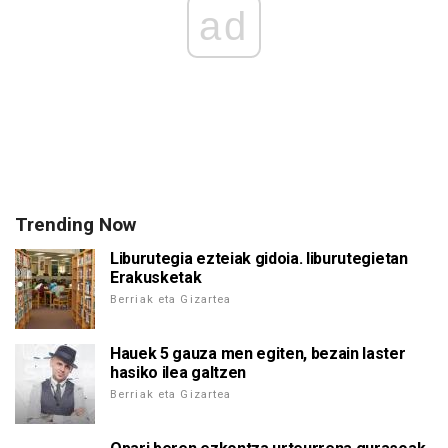
ad
Trending Now
Liburutegia ezteiak gidoia. liburutegietan
Erakusketak
Berriak eta Gizartea
Hauek 5 gauza men egiten, bezain laster
hasiko ilea galtzen
Berriak eta Gizartea