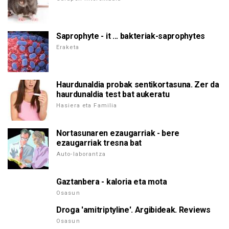
Saprophyte - it ... bakteriak-saprophytes
Eraketa
Haurdunaldia probak sentikortasuna. Zer da
haurdunaldia test bat aukeratu
Hasiera eta Familia
Nortasunaren ezaugarriak - bere
ezaugarriak tresna bat
Auto-laborantza
Gaztanbera - kaloria eta mota
Osasun
Droga 'amitriptyline'. Argibideak. Reviews
Osasun