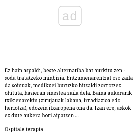
ad
Ez hain aspaldi, beste alternatiba bat aurkitu zen -
soda tratatzeko minbizia. Entzumenarentzat oso zaila
da soinuak, medikuei buruzko hitzaldi zorrotzez
ohituta, hasieran sinestea zaila dela. Baina aukerarik
txikienarekin (zirujauak labana, irradiazioa edo
heriotza), edozein itxaropena ona da. Izan ere, askok
ez dute aukera hori aipatzen ...
Ospitale terapia