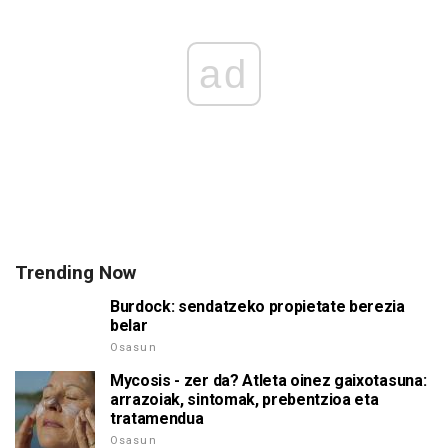
ad
Trending Now
Burdock: sendatzeko propietate berezia
belar
Osasun
Mycosis - zer da? Atleta oinez gaixotasuna:
arrazoiak, sintomak, prebentzioa eta
tratamendua
Osasun