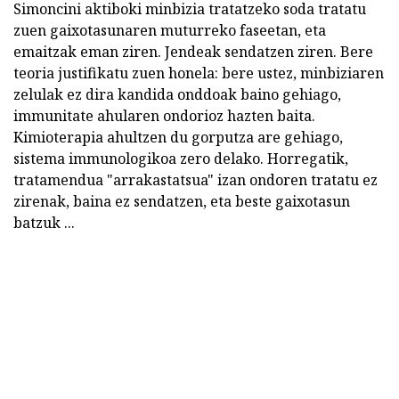
Simoncini aktiboki minbizia tratatzeko soda tratatu
zuen gaixotasunaren muturreko faseetan, eta
emaitzak eman ziren. Jendeak sendatzen ziren. Bere
teoria justifikatu zuen honela: bere ustez, minbiziaren
zelulak ez dira kandida onddoak baino gehiago,
immunitate ahularen ondorioz hazten baita.
Kimioterapia ahultzen du gorputza are gehiago,
sistema immunologikoa zero delako. Horregatik,
tratamendua "arrakastatsua" izan ondoren tratatu ez
zirenak, baina ez sendatzen, eta beste gaixotasun
batzuk ...