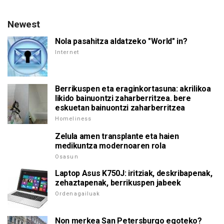
Newest
Nola pasahitza aldatzeko "World" in?
Internet
Berrikuspen eta eraginkortasuna: akrilikoa
likido bainuontzi zaharberritzea. bere
eskuetan bainuontzi zaharberritzea
Homeliness
Zelula amen transplante eta haien
medikuntza modernoaren rola
Osasun
Laptop Asus K750J: iritziak, deskribapenak,
zehaztapenak, berrikuspen jabeek
Ordenagailuak
Non merkea San Petersburgo egoteko?