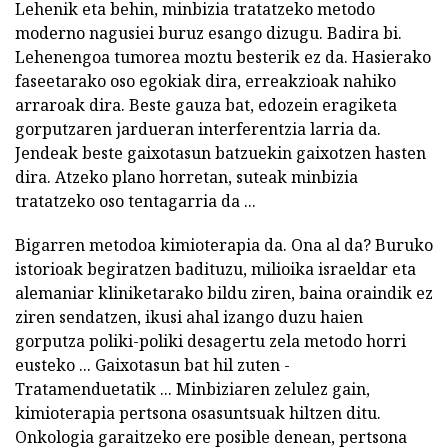
Lehenik eta behin, minbizia tratatzeko metodo
moderno nagusiei buruz esango dizugu. Badira bi.
Lehenengoa tumorea moztu besterik ez da. Hasierako
faseetarako oso egokiak dira, erreakzioak nahiko
arraroak dira. Beste gauza bat, edozein eragiketa
gorputzaren jardueran interferentzia larria da.
Jendeak beste gaixotasun batzuekin gaixotzen hasten
dira. Atzeko plano horretan, suteak minbizia
tratatzeko oso tentagarria da ...
Bigarren metodoa kimioterapia da. Ona al da? Buruko
istorioak begiratzen badituzu, milioika israeldar eta
alemaniar kliniketarako bildu ziren, baina oraindik ez
ziren sendatzen, ikusi ahal izango duzu haien
gorputza poliki-poliki desagertu zela metodo horri
eusteko ... Gaixotasun bat hil zuten -
Tratamenduetatik ... Minbiziaren zelulez gain,
kimioterapia pertsona osasuntsuak hiltzen ditu.
Onkologia garaitzeko ere posible denean, pertsona