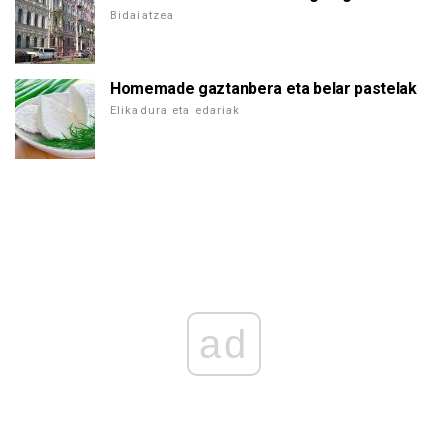
Bidaiatzea
Homemade gaztanbera eta belar pastelak
Elikadura eta edariak
ad