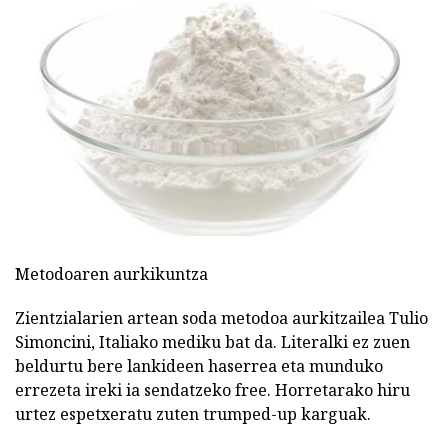
Metodoaren aurkikuntza
Zientzialarien artean soda metodoa aurkitzailea Tulio
Simoncini, Italiako mediku bat da. Literalki ez zuen
beldurtu bere lankideen haserrea eta munduko
errezeta ireki ia sendatzeko free. Horretarako hiru
urtez espetxeratu zuten trumped-up karguak.