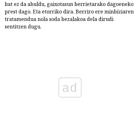
bat ez da ahuldu, gaixotasun berrietarako dagoeneko
prest dago. Eta etorriko dira. Berriro ere minbiziaren
tratamendua nola soda bezalakoa dela dirudi
sentitzen dugu.
ad