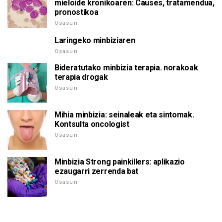
mieloide kronikoaren: Causes, tratamendua,
pronostikoa
Osasun
Laringeko minbiziaren
Osasun
Bideratutako minbizia terapia. norakoak
terapia drogak
Osasun
Mihia minbizia: seinaleak eta sintomak.
Kontsulta oncologist
Osasun
Minbizia Strong painkillers: aplikazio
ezaugarri zerrenda bat
Osasun