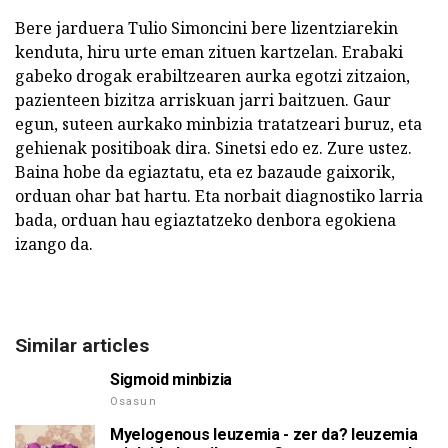
Bere jarduera Tulio Simoncini bere lizentziarekin
kenduta, hiru urte eman zituen kartzelan. Erabaki
gabeko drogak erabiltzearen aurka egotzi zitzaion,
pazienteen bizitza arriskuan jarri baitzuen. Gaur
egun, suteen aurkako minbizia tratatzeari buruz, eta
gehienak positiboak dira. Sinetsi edo ez. Zure ustez.
Baina hobe da egiaztatu, eta ez bazaude gaixorik,
orduan ohar bat hartu. Eta norbait diagnostiko larria
bada, orduan hau egiaztatzeko denbora egokiena
izango da.
Similar articles
Sigmoid minbizia
Osasun
Myelogenous leuzemia - zer da? leuzemia