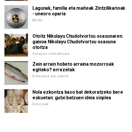
Lagunak, familia eta maiteak Zintzilikarioak
- uneoro oparia
Moda
Otoitz Nikolayu Chudotvortsu osasunaren.
gaixoa Nikolayu Chudotvortsu osasuna
otoitza
Garapen intelektuala
Zein arrain hobeto arraina mozorroak
egiteko? errezetak
Elikadura eta edaria
Nola ezkontza baso bat dekoratzeko bere
eskuetan: gutxi batzuen ideia sinplea
Erlazioak