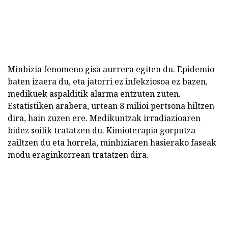
Minbizia fenomeno gisa aurrera egiten du. Epidemio
baten izaera du, eta jatorri ez infekziosoa ez bazen,
medikuek aspalditik alarma entzuten zuten.
Estatistiken arabera, urtean 8 milioi pertsona hiltzen
dira, hain zuzen ere. Medikuntzak irradiazioaren
bidez soilik tratatzen du. Kimioterapia gorputza
zailtzen du eta horrela, minbiziaren hasierako faseak
modu eraginkorrean tratatzen dira.