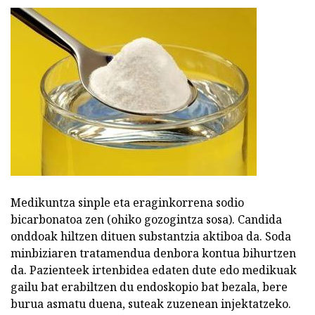
Medikuntza sinple eta eraginkorrena sodio
bicarbonatoa zen (ohiko gozogintza sosa). Candida
onddoak hiltzen dituen substantzia aktiboa da. Soda
minbiziaren tratamendua denbora kontua bihurtzen
da. Pazienteek irtenbidea edaten dute edo medikuak
gailu bat erabiltzen du endoskopio bat bezala, bere
burua asmatu duena, suteak zuzenean injektatzeko.