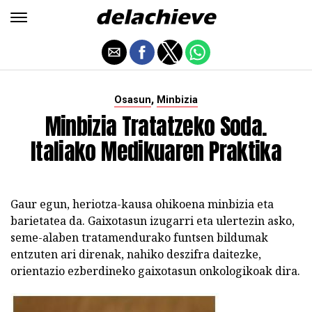
,
Osasun
Minbizia
Minbizia Tratatzeko Soda.
Italiako Medikuaren Praktika
Gaur egun, heriotza-kausa ohikoena minbizia eta
barietatea da. Gaixotasun izugarri eta ulertezin asko,
seme-alaben tratamendurako funtsen bildumak
entzuten ari direnak, nahiko deszifra daitezke,
orientazio ezberdineko gaixotasun onkologikoak dira.