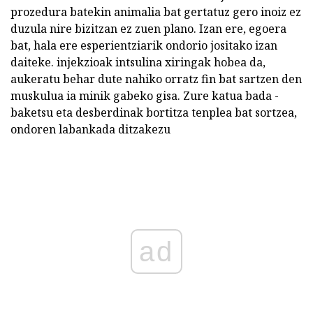
prozedura batekin animalia bat gertatuz gero inoiz ez
duzula nire bizitzan ez zuen plano. Izan ere, egoera
bat, hala ere esperientziarik ondorio jositako izan
daiteke. injekzioak intsulina xiringak hobea da,
aukeratu behar dute nahiko orratz fin bat sartzen den
muskulua ia minik gabeko gisa. Zure katua bada -
baketsu eta desberdinak bortitza tenplea bat sortzea,
ondoren labankada ditzakezu
ad