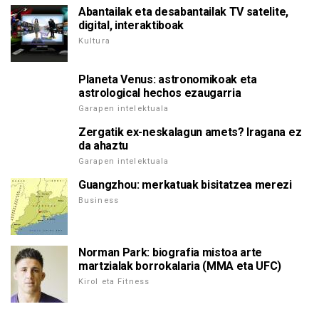
Abantailak eta desabantailak TV satelite,
digital, interaktiboak
Kultura
Planeta Venus: astronomikoak eta
astrological hechos ezaugarria
Garapen intelektuala
Zergatik ex-neskalagun amets? Iragana ez
da ahaztu
Garapen intelektuala
Guangzhou: merkatuak bisitatzea merezi
Business
Norman Park: biografia mistoa arte
martzialak borrokalaria (MMA eta UFC)
Kirol eta Fitness