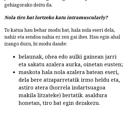
gehiagorako deitu da.
Nola tiro bat lortzeko katu intramuscularly?
To katua hau behar modu bat, hala nola eseri dela,
nahiz eta sendoa nahia ez zen gai ihes. Hau egin ahal
izango duzu, bi modu daude:
belaunak, ohea edo aulki gainean jarri
eta sakatu azalera aurka, oinetan eusten;
maskota hala nola azalera batean eseri,
dela bere atzaparretatik irmo heldu eta,
astiro atera (horrela indartsuagoa
makila litzateke) bertatik. asaldura
honetan, tiro bat egin dezakezu.