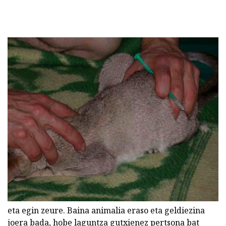
eta egin zeure. Baina animalia eraso eta geldiezina
joera bada, hobe laguntza gutxienez pertsona bat