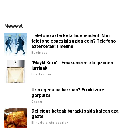
Newest
Telefono azterketa Independent. Non
telefono espezializazioa egin? Telefono
azterketak: timeline
Business
"Maykl Kors" - Emakumeen eta gizonen
lurrinak
Edertasuna
Ur oxigenatua barruan? Erruki zure
gorputza
Osasun
Delicious beteak barazki salda batean aza
gazte
Elikadura eta edariak