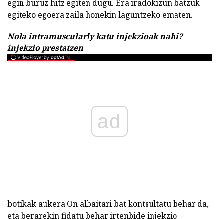
egin buruz hitz egiten dugu. Era iradokizun batzuk
egiteko egoera zaila honekin laguntzeko ematen.
Nola intramuscularly katu injekzioak nahi?
injekzio prestatzen
ad
botikak aukera On albaitari bat kontsultatu behar da,
eta berarekin fidatu behar irtenbide injekzio