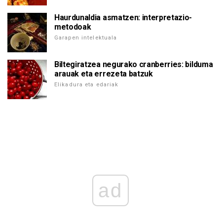
Haurdunaldia asmatzen: interpretazio-
metodoak
Garapen intelektuala
Biltegiratzea negurako cranberries: bilduma
arauak eta errezeta batzuk
Elikadura eta edariak
ad