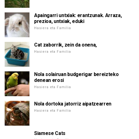
Apaingarri untxiak: erantzunak. Arraza,
prezioa, untxiak, eduki
Hasiera eta Familia
Cat zaborrik, zein da onena,
Hasiera eta Familia
Nola solairuan budgerigar bereizteko
denean erosi
Hasiera eta Familia
Nola dortoka jatorriz aipatzearren
Hasiera eta Familia
Siamese Cats