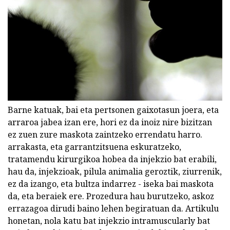
Barne katuak, bai eta pertsonen gaixotasun joera, eta
arraroa jabea izan ere, hori ez da inoiz nire bizitzan
ez zuen zure maskota zaintzeko errendatu harro.
arrakasta, eta garrantzitsuena eskuratzeko,
tratamendu kirurgikoa hobea da injekzio bat erabili,
hau da, injekzioak, pilula animalia geroztik, ziurrenik,
ez da izango, eta bultza indarrez - iseka bai maskota
da, eta beraiek ere. Prozedura hau burutzeko, askoz
errazagoa dirudi baino lehen begiratuan da. Artikulu
honetan, nola katu bat injekzio intramuscularly bat