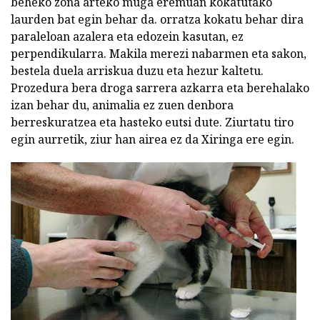
beheko zona arteko muga eremuan kokatutako
laurden bat egin behar da. orratza kokatu behar dira
paraleloan azalera eta edozein kasutan, ez
perpendikularra. Makila merezi nabarmen eta sakon,
bestela duela arriskua duzu eta hezur kaltetu.
Prozedura bera droga sarrera azkarra eta berehalako
izan behar du, animalia ez zuen denbora
berreskuratzea eta hasteko eutsi dute. Ziurtatu tiro
egin aurretik, ziur han airea ez da Xiringa ere egin.