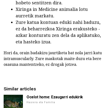
hobeto sentitzen dira.
Xiringa in Medicine animalia lotu
aurretik markatu.
Zure katua kontuan eduki nahi baduzu,
ez da beharrezkoa Xiringa erakusteko -
azkar konturatu zen dela da aplikatuko,
eta hasteko izua.
Hori da, orain badakizu jaurtiketa bat nola jarri katu
intramuscularly. Zure maskotak maite duzu eta bere
osasuna mantentzeko, ez drogak jotzea.
Similar articles
Ocelot home: Ezaugarri edukirik
Hasiera eta Familia