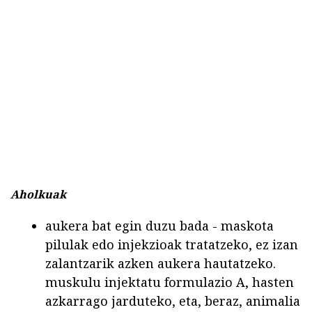
Aholkuak
aukera bat egin duzu bada - maskota
pilulak edo injekzioak tratatzeko, ez izan
zalantzarik azken aukera hautatzeko.
muskulu injektatu formulazio A, hasten
azkarrago jarduteko, eta, beraz, animalia