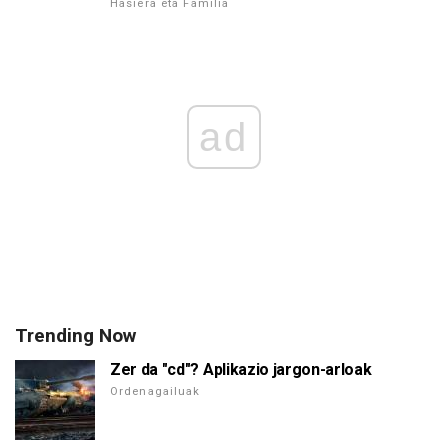
Hasiera eta Familia
ad
Trending Now
Zer da "cd"? Aplikazio jargon-arloak
Ordenagailuak