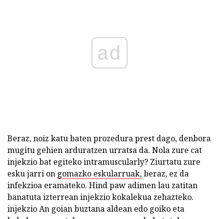
ad
Beraz, noiz katu baten prozedura prest dago, denbora
mugitu gehien arduratzen urratsa da. Nola zure cat
injekzio bat egiteko intramuscularly? Ziurtatu zure
esku jarri on
gomazko eskularruak,
beraz, ez da
infekzioa eramateko. Hind paw adimen lau zatitan
banatuta izterrean injekzio kokalekua zehazteko.
injekzio An goian buztana aldean edo goiko eta