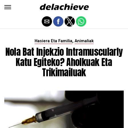
,
Hasiera Eta Familia
Animaliak
Nola Bat Injekzio Intramuscularly
Katu Egiteko? Aholkuak Eta
Trikimailuak