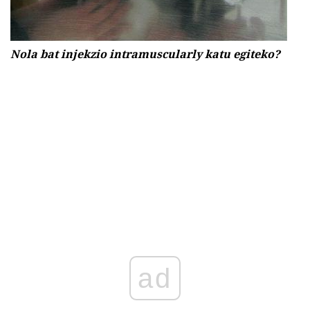
Nola bat injekzio intramuscularly katu egiteko?
ad