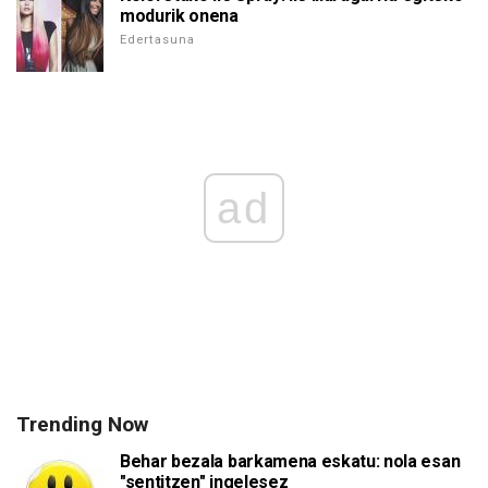
modurik onena
Edertasuna
ad
Trending Now
Behar bezala barkamena eskatu: nola esan
"sentitzen" ingelesez