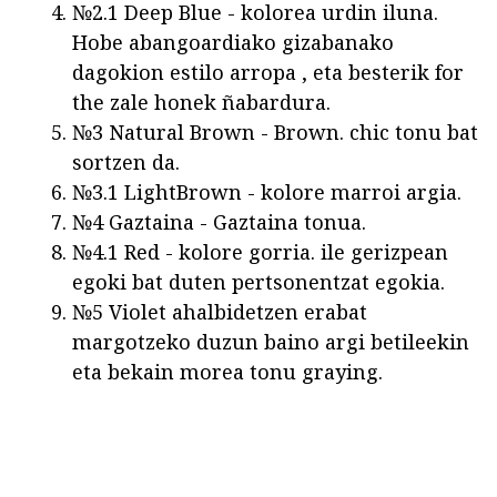
№2.1 Deep Blue - kolorea urdin iluna.
Hobe abangoardiako gizabanako
dagokion estilo arropa , eta besterik for
the zale honek ñabardura.
№3 Natural Brown - Brown. chic tonu bat
sortzen da.
№3.1 LightBrown - kolore marroi argia.
№4 Gaztaina - Gaztaina tonua.
№4.1 Red - kolore gorria. ile gerizpean
egoki bat duten pertsonentzat egokia.
№5 Violet ahalbidetzen erabat
margotzeko duzun baino argi betileekin
eta bekain morea tonu graying.