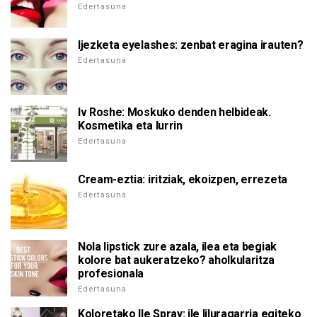
Edertasuna
Ijezketa eyelashes: zenbat eragina irauten?
Edertasuna
Iv Roshe: Moskuko denden helbideak.
Kosmetika eta lurrin
Edertasuna
Cream-eztia: iritziak, ekoizpen, errezeta
Edertasuna
Nola lipstick zure azala, ilea eta begiak
kolore bat aukeratzeko? aholkularitza
profesionala
Edertasuna
Koloretako Ile Spray: ile liluragarria egiteko