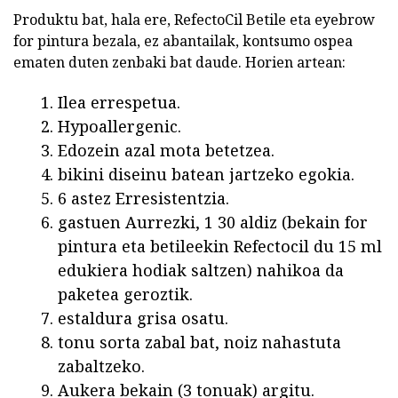
Produktu bat, hala ere, RefectoCil Betile eta eyebrow
for pintura bezala, ez abantailak, kontsumo ospea
ematen duten zenbaki bat daude. Horien artean:
Ilea errespetua.
Hypoallergenic.
Edozein azal mota betetzea.
bikini diseinu batean jartzeko egokia.
6 astez Erresistentzia.
gastuen Aurrezki, 1 30 aldiz (bekain for
pintura eta betileekin Refectocil du 15 ml
edukiera hodiak saltzen) nahikoa da
paketea geroztik.
estaldura grisa osatu.
tonu sorta zabal bat, noiz nahastuta
zabaltzeko.
Aukera bekain (3 tonuak) argitu.