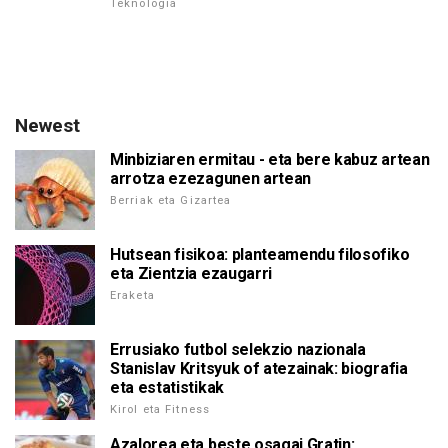
Teknologia
Newest
Minbiziaren ermitau - eta bere kabuz artean
arrotza ezezagunen artean
Berriak eta Gizartea
Hutsean fisikoa: planteamendu filosofiko
eta Zientzia ezaugarri
Eraketa
Errusiako futbol selekzio nazionala
Stanislav Kritsyuk of atezainak: biografia
eta estatistikak
Kirol eta Fitness
Azalorea eta beste osagai Gratin: