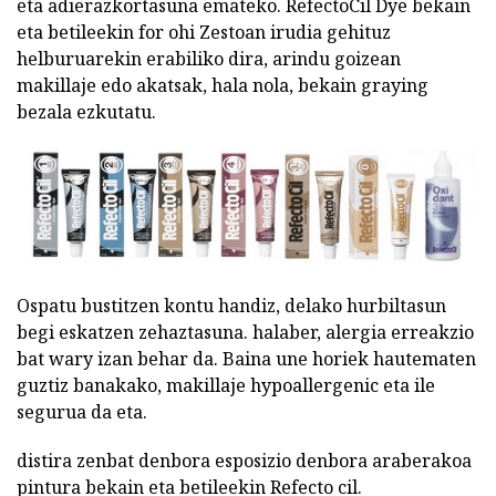
eta adierazkortasuna emateko. RefectoCil Dye bekain
eta betileekin for ohi Zestoan irudia gehituz
helburuarekin erabiliko dira, arindu goizean
makillaje edo akatsak, hala nola, bekain graying
bezala ezkutatu.
Ospatu bustitzen kontu handiz, delako hurbiltasun
begi eskatzen zehaztasuna. halaber, alergia erreakzio
bat wary izan behar da. Baina une horiek hautematen
guztiz banakako, makillaje hypoallergenic eta ile
segurua da eta.
distira zenbat denbora esposizio denbora araberakoa
pintura bekain eta betileekin Refecto cil.