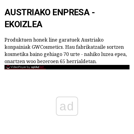
AUSTRIAKO ENPRESA -
EKOIZLEA
Produktuen honek line garatuek Austriako
konpainiak GWCosmetics. Hau fabrikatzaile sortzen
kosmetika baino gehiago 70 urte - nahiko luzea epea,
onartzen woo bezeroen 65 herrialdetan.
ad