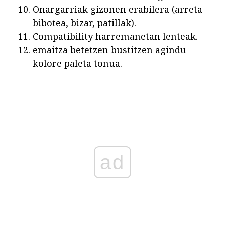
Onargarriak gizonen erabilera (arreta
bibotea, bizar, patillak).
Compatibility harremanetan lenteak.
emaitza betetzen bustitzen agindu
kolore paleta tonua.
ad