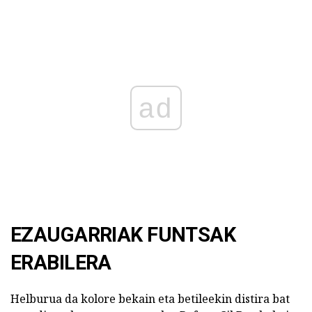
ad
EZAUGARRIAK FUNTSAK
ERABILERA
Helburua da kolore bekain eta betileekin distira bat