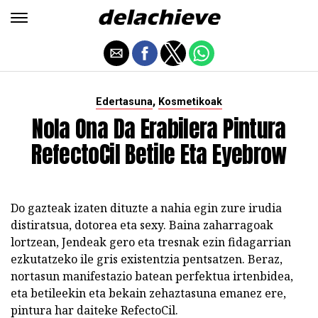
,
Edertasuna
Kosmetikoak
Nola Ona Da Erabilera Pintura
RefectoCil Betile Eta Eyebrow
Do gazteak izaten dituzte a nahia egin zure irudia
distiratsua, dotorea eta sexy. Baina zaharragoak
lortzean, Jendeak gero eta tresnak ezin fidagarrian
ezkutatzeko ile gris existentzia pentsatzen. Beraz,
nortasun manifestazio batean perfektua irtenbidea,
eta betileekin eta bekain zehaztasuna emanez ere,
pintura har daiteke RefectoCil.