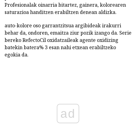
Profesionalak oinarria bitartez, gainera, kolorearen
saturazioa handitzen erabiltzen denean aldizka.
auto-kolore oso garrantzitsua argibideak irakurri
behar da, ondoren, emaitza ziur pozik izango da. Serie
bereko RefectoCil oxidatzaileak agente oxidizing
batekin batera% 3 esan nahi etxean erabiltzeko
egokia da.
ad