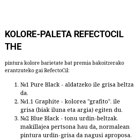
KOLORE-PALETA REFECTOCIL
THE
pintura kolore barietate bat premia bakoitzerako
erantzuteko gai RefectoCil:
№1 Pure Black - aldatzeko ile grisa beltza
da.
№1.1 Graphite - kolorea "grafito". ile
grisa (biak iluna eta argia) egiten du.
№2 Blue Black - tonu urdin-beltzak.
makillajea pertsona hau da, normalean
pintura urdin-grisa da nagusi aproposa.