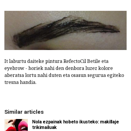
It laburtu daiteke pintura RefectoCil Betile eta
eyebrow - horiek nahi den denbora luzez kolore
aberatsa lortu nahi duten eta osasun segurua egiteko
tresna handia.
Similar articles
Nola ezpainak hobeto ikusteko: makillaje
trikimailuak