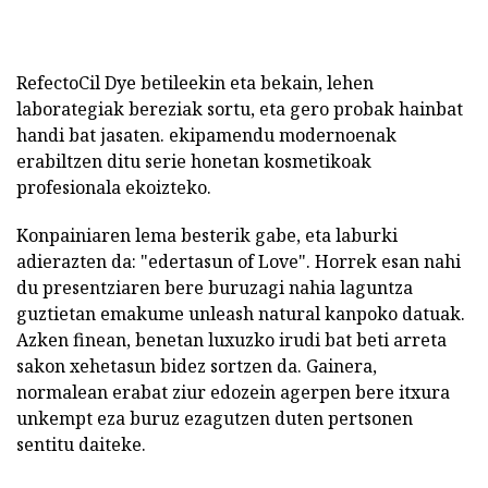
RefectoCil Dye betileekin eta bekain, lehen
laborategiak bereziak sortu, eta gero probak hainbat
handi bat jasaten. ekipamendu modernoenak
erabiltzen ditu serie honetan kosmetikoak
profesionala ekoizteko.
Konpainiaren lema besterik gabe, eta laburki
adierazten da: "edertasun of Love". Horrek esan nahi
du presentziaren bere buruzagi nahia laguntza
guztietan emakume unleash natural kanpoko datuak.
Azken finean, benetan luxuzko irudi bat beti arreta
sakon xehetasun bidez sortzen da. Gainera,
normalean erabat ziur edozein agerpen bere itxura
unkempt eza buruz ezagutzen duten pertsonen
sentitu daiteke.