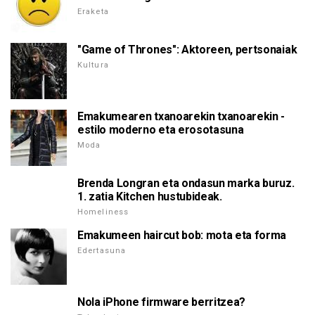
Eraketa
"Game of Thrones": Aktoreen, pertsonaiak
Kultura
Emakumearen txanoarekin txanoarekin -
estilo moderno eta erosotasuna
Moda
Brenda Longran eta ondasun marka buruz.
1. zatia Kitchen hustubideak.
Homeliness
Emakumeen haircut bob: mota eta forma
Edertasuna
Nola iPhone firmware berritzea?