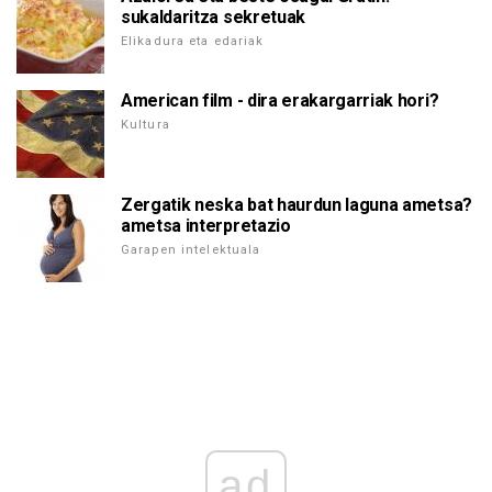
sukaldaritza sekretuak
Elikadura eta edariak
American film - dira erakargarriak hori?
Kultura
Zergatik neska bat haurdun laguna ametsa?
ametsa interpretazio
Garapen intelektuala
ad