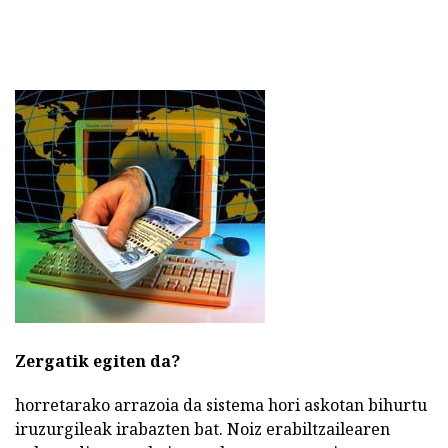
Zergatik egiten da?
horretarako arrazoia da sistema hori askotan bihurtu
iruzurgileak irabazten bat. Noiz erabiltzailearen