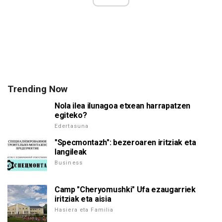
Trending Now
Nola ilea ilunagoa etxean harrapatzen
egiteko?
Edertasuna
"Specmontazh": bezeroaren iritziak eta
langileak
Business
Camp "Cheryomushki" Ufa ezaugarriek
iritziak eta aisia
Hasiera eta Familia