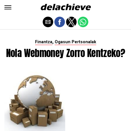
,
Finantza
Ogasun Pertsonalak
Nola Webmoney Zorro Kentzeko?