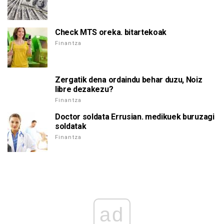
Check MTS oreka. bitartekoak
Finantza
Zergatik dena ordaindu behar duzu, Noiz
libre dezakezu?
Finantza
Doctor soldata Errusian. medikuek buruzagi
soldatak
Finantza
ad