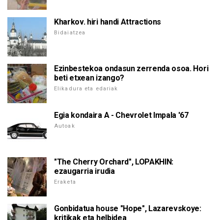
Kharkov. hiri handi Attractions
Bidaiatzea
Ezinbestekoa ondasun zerrenda osoa. Hori
beti etxean izango?
Elikadura eta edariak
Egia kondaira A - Chevrolet Impala '67
Autoak
"The Cherry Orchard", LOPAKHIN:
ezaugarria irudia
Eraketa
Gonbidatua house "Hope", Lazarevskoye:
kritikak eta helbidea