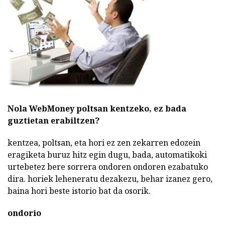
Nola WebMoney poltsan kentzeko, ez bada
guztietan erabiltzen?
kentzea, poltsan, eta hori ez zen zekarren edozein
eragiketa buruz hitz egin dugu, bada, automatikoki
urtebetez bere sorrera ondoren ondoren ezabatuko
dira. horiek leheneratu dezakezu, behar izanez gero,
baina hori beste istorio bat da osorik.
ondorio