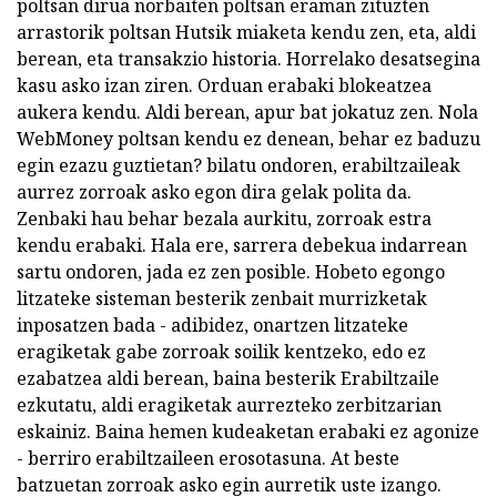
poltsan dirua norbaiten poltsan eraman zituzten
arrastorik poltsan Hutsik miaketa kendu zen, eta, aldi
berean, eta transakzio historia. Horrelako desatsegina
kasu asko izan ziren. Orduan erabaki blokeatzea
aukera kendu. Aldi berean, apur bat jokatuz zen. Nola
WebMoney poltsan kendu ez denean, behar ez baduzu
egin ezazu guztietan? bilatu ondoren, erabiltzaileak
aurrez zorroak asko egon dira gelak polita da.
Zenbaki hau behar bezala aurkitu, zorroak estra
kendu erabaki. Hala ere, sarrera debekua indarrean
sartu ondoren, jada ez zen posible. Hobeto egongo
litzateke sisteman besterik zenbait murrizketak
inposatzen bada - adibidez, onartzen litzateke
eragiketak gabe zorroak soilik kentzeko, edo ez
ezabatzea aldi berean, baina besterik Erabiltzaile
ezkutatu, aldi eragiketak aurrezteko zerbitzarian
eskainiz. Baina hemen kudeaketan erabaki ez agonize
- berriro erabiltzaileen erosotasuna. At beste
batzuetan zorroak asko egin aurretik uste izango.