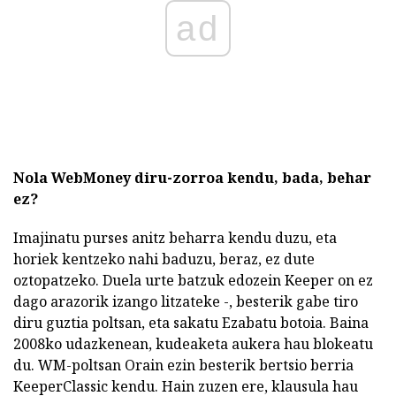
ad
Nola WebMoney diru-zorroa kendu, bada, behar
ez?
Imajinatu purses anitz beharra kendu duzu, eta
horiek kentzeko nahi baduzu, beraz, ez dute
oztopatzeko. Duela urte batzuk edozein Keeper on ez
dago arazorik izango litzateke -, besterik gabe tiro
diru guztia poltsan, eta sakatu Ezabatu botoia. Baina
2008ko udazkenean, kudeaketa aukera hau blokeatu
du. WM-poltsan Orain ezin besterik bertsio berria
KeeperClassic kendu. Hain zuzen ere, klausula hau