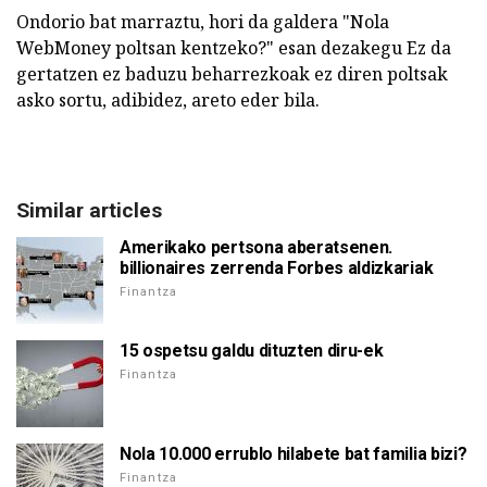
Ondorio bat marraztu, hori da galdera "Nola
WebMoney poltsan kentzeko?" esan dezakegu Ez da
gertatzen ez baduzu beharrezkoak ez diren poltsak
asko sortu, adibidez, areto eder bila.
Similar articles
Amerikako pertsona aberatsenen.
billionaires zerrenda Forbes aldizkariak
Finantza
15 ospetsu galdu dituzten diru-ek
Finantza
Nola 10.000 errublo hilabete bat familia bizi?
Finantza