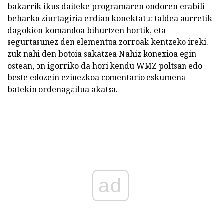
bakarrik ikus daiteke programaren ondoren erabili
beharko ziurtagiria erdian konektatu: taldea aurretik
dagokion komandoa bihurtzen hortik, eta
segurtasunez den elementua zorroak kentzeko ireki.
zuk nahi den botoia sakatzea Nahiz konexioa egin
ostean, on igorriko da hori kendu WMZ poltsan edo
beste edozein ezinezkoa comentario eskumena
batekin ordenagailua akatsa.
ad