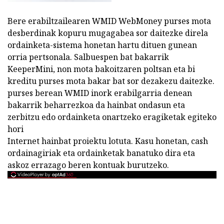
Bere erabiltzailearen WMID WebMoney purses mota
desberdinak kopuru mugagabea sor daitezke direla
ordainketa-sistema honetan hartu dituen gunean
orria pertsonala. Salbuespen bat bakarrik
KeeperMini, non mota bakoitzaren poltsan eta bi
kreditu purses mota bakar bat sor dezakezu daitezke.
purses berean WMID inork erabilgarria denean
bakarrik beharrezkoa da hainbat ondasun eta
zerbitzu edo ordainketa onartzeko eragiketak egiteko
hori
Internet hainbat proiektu lotuta. Kasu honetan, cash
ordainagiriak eta ordainketak banatuko dira eta
askoz errazago beren kontuak burutzeko.