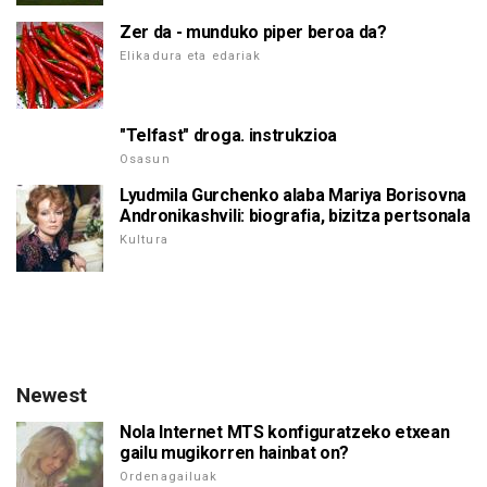
Zer da - munduko piper beroa da?
Elikadura eta edariak
"Telfast" droga. instrukzioa
Osasun
Lyudmila Gurchenko alaba Mariya Borisovna
Andronikashvili: biografia, bizitza pertsonala
Kultura
Newest
Nola Internet MTS konfiguratzeko etxean
gailu mugikorren hainbat on?
Ordenagailuak