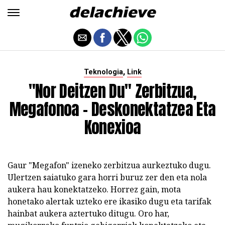
,
Teknologia
Link
"Nor Deitzen Du" Zerbitzua,
Megafonoa - Deskonektatzea Eta
Konexioa
Gaur "Megafon" izeneko zerbitzua aurkeztuko dugu.
Ulertzen saiatuko gara horri buruz zer den eta nola
aukera hau konektatzeko. Horrez gain, mota
honetako alertak uzteko ere ikasiko dugu eta tarifak
hainbat aukera aztertuko ditugu. Oro har,