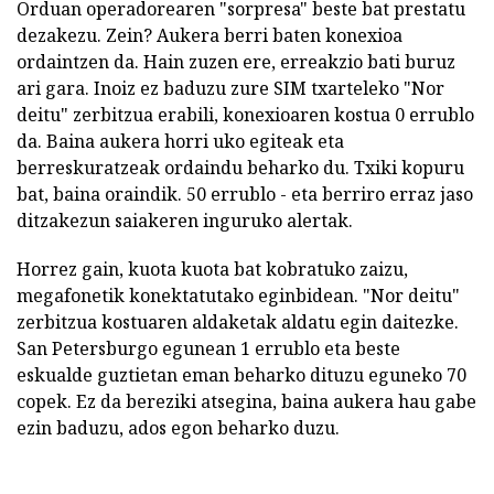
Orduan operadorearen "sorpresa" beste bat prestatu
dezakezu. Zein? Aukera berri baten konexioa
ordaintzen da. Hain zuzen ere, erreakzio bati buruz
ari gara. Inoiz ez baduzu zure SIM txarteleko "Nor
deitu" zerbitzua erabili, konexioaren kostua 0 errublo
da. Baina aukera horri uko egiteak eta
berreskuratzeak ordaindu beharko du. Txiki kopuru
bat, baina oraindik. 50 errublo - eta berriro erraz jaso
ditzakezun saiakeren inguruko alertak.
Horrez gain, kuota kuota bat kobratuko zaizu,
megafonetik konektatutako eginbidean. "Nor deitu"
zerbitzua kostuaren aldaketak aldatu egin daitezke.
San Petersburgo egunean 1 errublo eta beste
eskualde guztietan eman beharko dituzu eguneko 70
copek. Ez da bereziki atsegina, baina aukera hau gabe
ezin baduzu, ados egon beharko duzu.