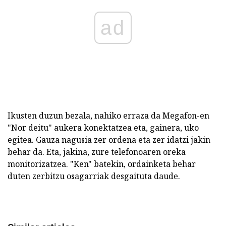
ad
Ikusten duzun bezala, nahiko erraza da Megafon-en
"Nor deitu" aukera konektatzea eta, gainera, uko
egitea. Gauza nagusia zer ordena eta zer idatzi jakin
behar da. Eta, jakina, zure telefonoaren oreka
monitorizatzea. "Ken" batekin, ordainketa behar
duten zerbitzu osagarriak desgaituta daude.