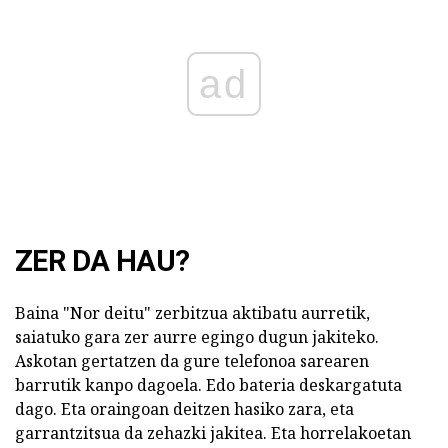
ad
ZER DA HAU?
Baina "Nor deitu" zerbitzua aktibatu aurretik,
saiatuko gara zer aurre egingo dugun jakiteko.
Askotan gertatzen da gure telefonoa sarearen
barrutik kanpo dagoela. Edo bateria deskargatuta
dago. Eta oraingoan deitzen hasiko zara, eta
garrantzitsua da zehazki jakitea. Eta horrelakoetan