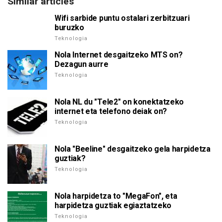
Similar articles
Wifi sarbide puntu ostalari zerbitzuari
buruzko
Teknologia
Nola Internet desgaitzeko MTS on?
Dezagun aurre
Teknologia
Nola NL du "Tele2" on konektatzeko
internet eta telefono deiak on?
Teknologia
Nola "Beeline" desgaitzeko gela harpidetza
guztiak?
Teknologia
Nola harpidetza to "MegaFon", eta
harpidetza guztiak egiaztatzeko
Teknologia