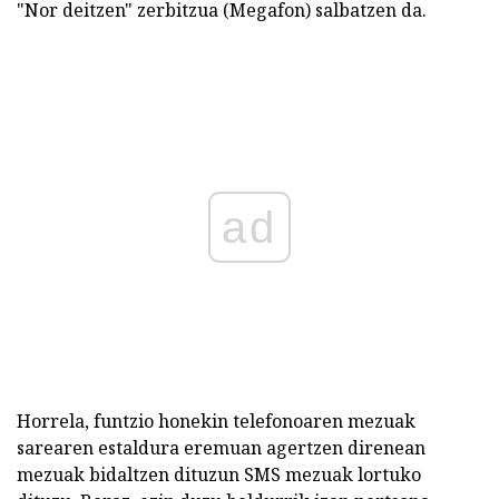
"Nor deitzen" zerbitzua (Megafon) salbatzen da.
ad
Horrela, funtzio honekin telefonoaren mezuak
sarearen estaldura eremuan agertzen direnean
mezuak bidaltzen dituzun SMS mezuak lortuko