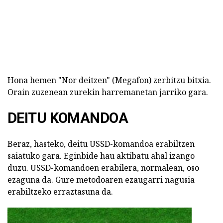
Hona hemen "Nor deitzen" (Megafon) zerbitzu bitxia.
Orain zuzenean zurekin harremanetan jarriko gara.
DEITU KOMANDOA
Beraz, hasteko, deitu USSD-komandoa erabiltzen
saiatuko gara. Eginbide hau aktibatu ahal izango
duzu. USSD-komandoen erabilera, normalean, oso
ezaguna da. Gure metodoaren ezaugarri nagusia
erabiltzeko erraztasuna da.