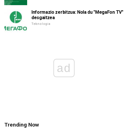
Informazio zerbitzua: Nola du "MegaFon TV"
desgaitzea
Teknologia
ad
Trending Now