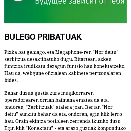
BULEGO PRIBATUAK
Pixka bat gehiago, eta Megaphone-ren "Nor deitu"
zerbitzua desaktibatuko dugu. Bitartean, azken
funtzioa irudikatu dezagun funtzio hau konektatzeko.
Hau da, webgune ofizialean kabinete pertsonalaren
bidez.
Behar duzun guztia zure mugikorraren
operadorearen orrian baimena ematea da eta,
ondoren, "Zerbitzuak" atalera joan. Bertan "Nor
deitu" aurkitu behar da eta, ondoren, egin klik lerro
hau. Orain ekintza posibleen zerrenda ikusiko duzu.
Egin klik "Konektatu" - eta arazo guztiak konponduko