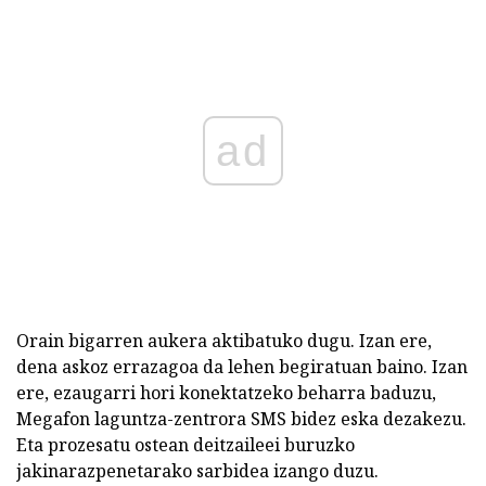
ad
Orain bigarren aukera aktibatuko dugu. Izan ere,
dena askoz errazagoa da lehen begiratuan baino. Izan
ere, ezaugarri hori konektatzeko beharra baduzu,
Megafon laguntza-zentrora SMS bidez eska dezakezu.
Eta prozesatu ostean deitzaileei buruzko
jakinarazpenetarako sarbidea izango duzu.