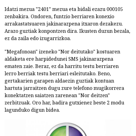
Idatzi mezua "2401" mezua eta bidali ezazu 000105
zenbakira. Ondoren, funtzio berriaren konexio
arrakastatsuaren jakinarazpena itxaron dezakezu.
Arazo guztiak konpontzen dira. Ikusten duzun bezala,
ez da zaila edo izugarrizkoa.
"Megafonoan" izeneko "Nor deitutako" kostuaren
aldaketa ere harpidedunei SMS jakinarazpena
ematen zaie. Beraz, ez da harritu testu berriaren
lerro berriak testu berriari esleitutako. Beno,
gertakarien garapen aldaezin guztiak kontuan
hartuta jarraitzen dugu zure telefono mugikorrera
konektatzen saiatzen zarenean "Nor deitzen"
zerbitzuak. Oro har, badira gutxienez beste 2 modu
lagunduko digun bidea.