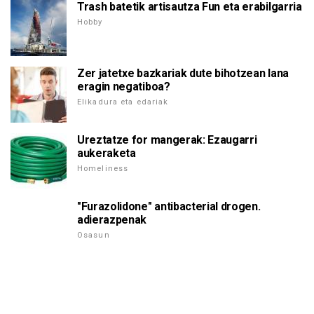
Trash batetik artisautza Fun eta erabilgarria
Hobby
Zer jatetxe bazkariak dute bihotzean lana
eragin negatiboa?
Elikadura eta edariak
Ureztatze for mangerak: Ezaugarri
aukeraketa
Homeliness
"Furazolidone" antibacterial drogen.
adierazpenak
Osasun