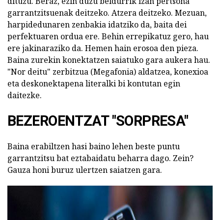
dituzu. Beraz, ezin duzu beldurrik izan pertsona
garrantzitsuenak deitzeko. Atzera deitzeko. Mezuan,
harpidedunaren zenbakia idatziko da, baita dei
perfektuaren ordua ere. Behin errepikatuz gero, hau
ere jakinaraziko da. Hemen hain erosoa den pieza.
Baina zurekin konektatzen saiatuko gara aukera hau.
"Nor deitu" zerbitzua (Megafonia) aldatzea, konexioa
eta deskonektapena literalki bi kontutan egin
daitezke.
BEZEROENTZAT "SORPRESA"
Baina erabiltzen hasi baino lehen beste puntu
garrantzitsu bat eztabaidatu beharra dago. Zein?
Gauza honi buruz ulertzen saiatzen gara.