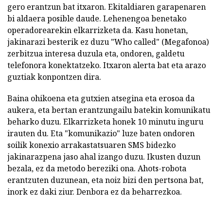
gero erantzun bat itxaron. Ekitaldiaren garapenaren
bi aldaera posible daude. Lehenengoa benetako
operadorearekin elkarrizketa da. Kasu honetan,
jakinarazi besterik ez duzu "Who called" (Megafonoa)
zerbitzua interesa duzula eta, ondoren, galdetu
telefonora konektatzeko. Itxaron alerta bat eta arazo
guztiak konpontzen dira.
Baina ohikoena eta gutxien atsegina eta erosoa da
aukera, eta bertan erantzungailu batekin komunikatu
beharko duzu. Elkarrizketa honek 10 minutu inguru
irauten du. Eta "komunikazio" luze baten ondoren
soilik konexio arrakastatsuaren SMS bidezko
jakinarazpena jaso ahal izango duzu. Ikusten duzun
bezala, ez da metodo bereziki ona. Ahots-robota
erantzuten duzunean, eta noiz bizi den pertsona bat,
inork ez daki ziur. Denbora ez da beharrezkoa.