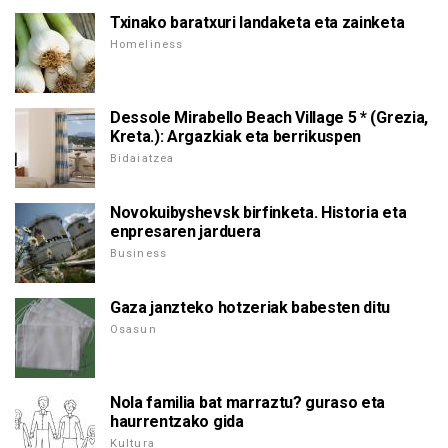
Txinako baratxuri landaketa eta zainketa
Homeliness
Dessole Mirabello Beach Village 5 * (Grezia,
Kreta.): Argazkiak eta berrikuspen
Bidaiatzea
Novokuibyshevsk birfinketa. Historia eta
enpresaren jarduera
Business
Gaza janzteko hotzeriak babesten ditu
Osasun
Nola familia bat marraztu? guraso eta
haurrentzako gida
Kultura