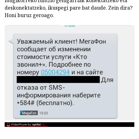
mugikorreko funtzio gehigarriak konektatzeko eta
deskonektatzeko, ikuspegi pare bat daude. Zein dira?
Honi buruz geroago.