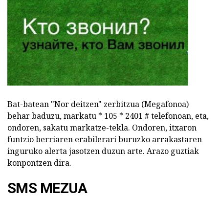
Bat-batean "Nor deitzen" zerbitzua (Megafonoa)
behar baduzu, markatu * 105 * 2401 # telefonoan, eta,
ondoren, sakatu markatze-tekla. Ondoren, itxaron
funtzio berriaren erabilerari buruzko arrakastaren
inguruko alerta jasotzen duzun arte. Arazo guztiak
konpontzen dira.
SMS MEZUA