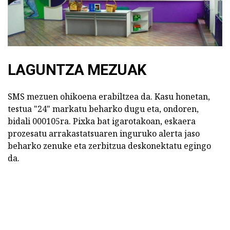
LAGUNTZA MEZUAK
SMS mezuen ohikoena erabiltzea da. Kasu honetan,
testua "24" markatu beharko dugu eta, ondoren,
bidali 000105ra. Pixka bat igarotakoan, eskaera
prozesatu arrakastatsuaren inguruko alerta jaso
beharko zenuke eta zerbitzua deskonektatu egingo
da.