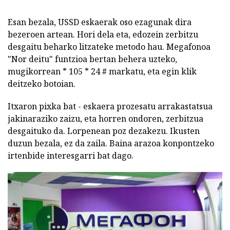
Esan bezala, USSD eskaerak oso ezagunak dira
bezeroen artean. Hori dela eta, edozein zerbitzu
desgaitu beharko litzateke metodo hau. Megafonoa
"Nor deitu" funtzioa bertan behera uzteko,
mugikorrean * 105 * 24 # markatu, eta egin klik
deitzeko botoian.
Itxaron pixka bat - eskaera prozesatu arrakastatsua
jakinaraziko zaizu, eta horren ondoren, zerbitzua
desgaituko da. Lorpenean poz dezakezu. Ikusten
duzun bezala, ez da zaila. Baina arazoa konpontzeko
irtenbide interesgarri bat dago.