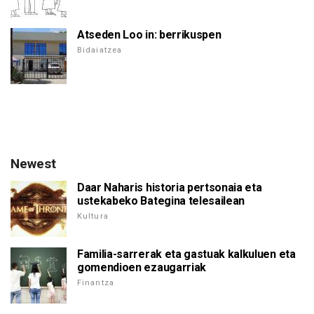
Atseden Loo in: berrikuspen
Bidaiatzea
Newest
Daar Naharis historia pertsonaia eta
ustekabeko Bategina telesailean
Kultura
Familia-sarrerak eta gastuak kalkuluen eta
gomendioen ezaugarriak
Finantza