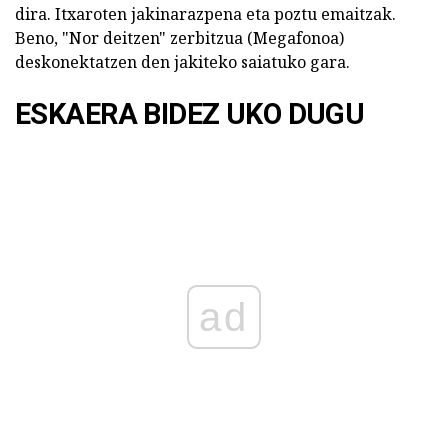
dira. Itxaroten jakinarazpena eta poztu emaitzak.
Beno, "Nor deitzen" zerbitzua (Megafonoa)
deskonektatzen den jakiteko saiatuko gara.
ESKAERA BIDEZ UKO DUGU
ad