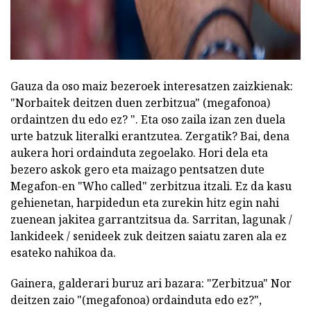
Gauza da oso maiz bezeroek interesatzen zaizkienak:
"Norbaitek deitzen duen zerbitzua" (megafonoa)
ordaintzen du edo ez? ". Eta oso zaila izan zen duela
urte batzuk literalki erantzutea. Zergatik? Bai, dena
aukera hori ordainduta zegoelako. Hori dela eta
bezero askok gero eta maizago pentsatzen dute
Megafon-en "Who called" zerbitzua itzali. Ez da kasu
gehienetan, harpidedun eta zurekin hitz egin nahi
zuenean jakitea garrantzitsua da. Sarritan, lagunak /
lankideek / senideek zuk deitzen saiatu zaren ala ez
esateko nahikoa da.
Gainera, galderari buruz ari bazara: "Zerbitzua" Nor
deitzen zaio "(megafonoa) ordainduta edo ez?",