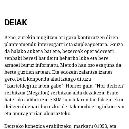
DEIAK
Beno, zurekin mugitzen ari gara konturatzen diren
planteamendu interesgarri eta sinpleagoetara. Gauza
da halako aukera bat ere, bezeroak operadoreari
zenbaki berezi bat deitu beharko luke eta bere
asmoei buruz informatu. Metodo hau oso ezaguna da
beste guztien artean. Eta edozein zalantza izanez
gero, beti konpondu ahal izango dituzu
"txarteldegitik irten gabe". Horrez gain, "Nor deitzen"
zerbitzua (Megafon) zerbitzua alda dezakezu. Esate
baterako, aldatu zure SIM txartelaren tarifak zurekin
deitzen duenari buruzko alertak modu eraginkorrean
eta onuragarrian abiarazteko.
Deitzeko konexioa erabiltzeko, markatu 01053, eta