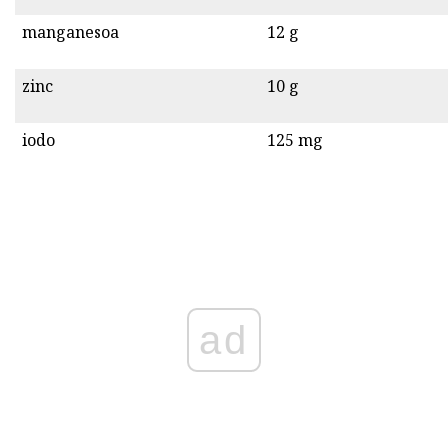
manganesoa
12 g
zinc
10 g
iodo
125 mg
ad