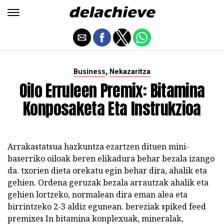
,
Business
Nekazaritza
Oilo Erruleen Premix: Bitamina
Konposaketa Eta Instrukzioa
Arrakastatsua hazkuntza ezartzen dituen mini-
baserriko oiloak beren elikadura behar bezala izango
da. txorien dieta orekatu egin behar dira, ahalik eta
gehien. Ordena geruzak bezala arrautzak ahalik eta
gehien lortzeko, normalean dira eman alea eta
birrintzeko 2-3 aldiz egunean. bereziak spiked feed
premixes In bitamina konplexuak, mineralak,