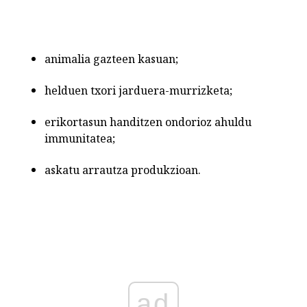
animalia gazteen kasuan;
helduen txori jarduera-murrizketa;
erikortasun handitzen ondorioz ahuldu
immunitatea;
askatu arrautza produkzioan.
ad