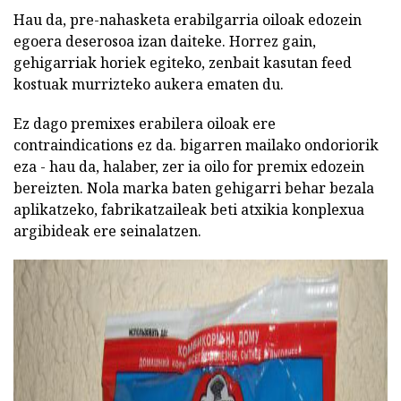
Hau da, pre-nahasketa erabilgarria oiloak edozein
egoera deserosoa izan daiteke. Horrez gain,
gehigarriak horiek egiteko, zenbait kasutan feed
kostuak murrizteko aukera ematen du.
Ez dago premixes erabilera oiloak ere
contraindications ez da. bigarren mailako ondoriorik
eza - hau da, halaber, zer ia oilo for premix edozein
bereizten. Nola marka baten gehigarri behar bezala
aplikatzeko, fabrikatzaileak beti atxikia konplexua
argibideak ere seinalatzen.