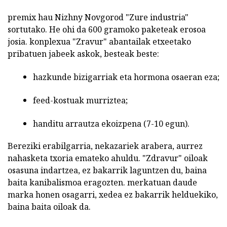
premix hau Nizhny Novgorod "Zure industria"
sortutako. He ohi da 600 gramoko paketeak erosoa
josia. konplexua "Zravur" abantailak etxeetako
pribatuen jabeek askok, besteak beste:
hazkunde bizigarriak eta hormona osaeran eza;
feed-kostuak murriztea;
handitu arrautza ekoizpena (7-10 egun).
Bereziki erabilgarria, nekazariek arabera, aurrez
nahasketa txoria emateko ahuldu. "Zdravur" oiloak
osasuna indartzea, ez bakarrik laguntzen du, baina
baita kanibalismoa eragozten. merkatuan daude
marka honen osagarri, xedea ez bakarrik helduekiko,
baina baita oiloak da.