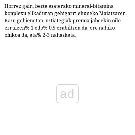
Horrez gain, beste esaterako mineral-bitamina
konplexu elikaduran gehigarri ehuneko Maiatzaren.
Kasu gehienetan, ustiategiak premix jabeekin oilo
erruleen% 1 edo% 0,5 erabiltzen da. ere nahiko
ohikoa da, eta% 2-3 nahasketa.
ad