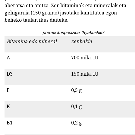
aberatsa eta anitza. Zer bitaminak eta mineralak eta
gehigarria (150 gramo) jasotako kantitatea egon
beheko taulan ikus daiteke.
premix konposizioa "Ryabushko"
Bitamina edo mineral
zenbakia
A
700 mila. IU
D3
150 mila. IU
E
0,5 g
K
0,1 g
B1
0,2 g