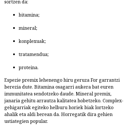
sortzen da:
bitamina;
mineral;
konplexuak;
tratamendua;
proteina.
Espezie premix lehenengo hiru geruza For garrantzi
berezia dute. Bitamina osagarri aukera bat euren
immunitatea sendotzeko daude. Mineral premix,
janaria gehitu arrautza kalitatea hobetzeko. Complex-
gehigarriak egiteko helburu horiek biak lortzeko
ahalik eta aldi berean da. Horregatik dira gehien
ustiategien popular.