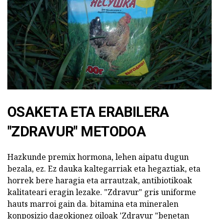
OSAKETA ETA ERABILERA
"ZDRAVUR" METODOA
Hazkunde premix hormona, lehen aipatu dugun
bezala, ez. Ez dauka kaltegarriak eta hegaztiak, eta
horrek bere haragia eta arrautzak, antibiotikoak
kalitateari eragin lezake. "Zdravur" gris uniforme
hauts marroi gain da. bitamina eta mineralen
konposizio dagokionez oiloak 'Zdravur "benetan