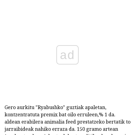
ad
Gero aurkitu "Ryabushko" guztiak apaletan,
kontzentratuta premix bat oilo erruleen,% 1 da.
aldean erabilera animalia feed prestatzeko bertatik to
jarraibideak nahiko erraza da. 150 gramo artean