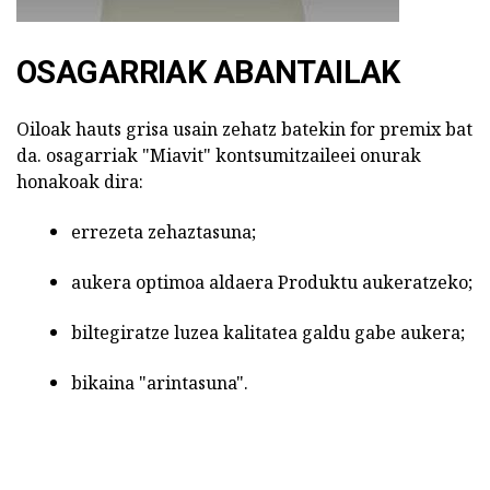
OSAGARRIAK ABANTAILAK
Oiloak hauts grisa usain zehatz batekin for premix bat
da. osagarriak "Miavit" kontsumitzaileei onurak
honakoak dira:
errezeta zehaztasuna;
aukera optimoa aldaera Produktu aukeratzeko;
biltegiratze luzea kalitatea galdu gabe aukera;
bikaina "arintasuna".