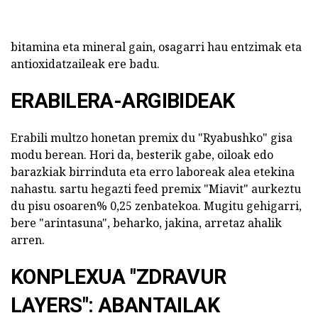
bitamina eta mineral gain, osagarri hau entzimak eta
antioxidatzaileak ere badu.
ERABILERA-ARGIBIDEAK
Erabili multzo honetan premix du "Ryabushko" gisa
modu berean. Hori da, besterik gabe, oiloak edo
barazkiak birrinduta eta erro laboreak alea etekina
nahastu. sartu hegazti feed premix "Miavit" aurkeztu
du pisu osoaren% 0,25 zenbatekoa. Mugitu gehigarri,
bere "arintasuna", beharko, jakina, arretaz ahalik
arren.
KONPLEXUA "ZDRAVUR
LAYERS": ABANTAILAK