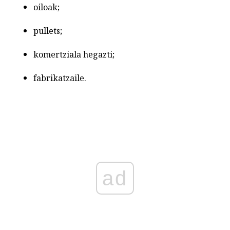
oiloak;
pullets;
komertziala hegazti;
fabrikatzaile.
ad