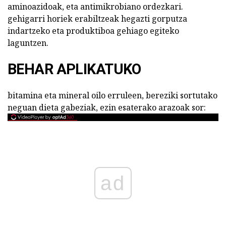
aminoazidoak, eta antimikrobiano ordezkari.
gehigarri horiek erabiltzeak hegazti gorputza
indartzeko eta produktiboa gehiago egiteko
laguntzen.
BEHAR APLIKATUKO
bitamina eta mineral oilo erruleen, bereziki sortutako
neguan dieta gabeziak, ezin esaterako arazoak sor:
ad