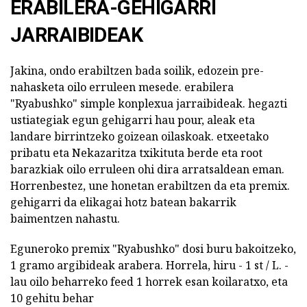
ERABILERA-GEHIGARRI
JARRAIBIDEAK
Jakina, ondo erabiltzen bada soilik, edozein pre-
nahasketa oilo erruleen mesede. erabilera
"Ryabushko" simple konplexua jarraibideak. hegazti
ustiategiak egun gehigarri hau pour, aleak eta
landare birrintzeko goizean oilaskoak. etxeetako
pribatu eta Nekazaritza txikituta berde eta root
barazkiak oilo erruleen ohi dira arratsaldean eman.
Horrenbestez, une honetan erabiltzen da eta premix.
gehigarri da elikagai hotz batean bakarrik
baimentzen nahastu.
Eguneroko premix "Ryabushko" dosi buru bakoitzeko,
1 gramo argibideak arabera. Horrela, hiru - 1 st / L. -
lau oilo beharreko feed 1 horrek esan koilaratxo, eta
10 gehitu behar