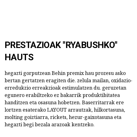
PRESTAZIOAK "RYABUSHKO"
HAUTS
hegazti gorputzean Behin premix hau prozesu asko
bertan gertatzen eragiten die. zelula mailan, oxidazio-
erredukzio erreakzioak estimulatzen du. geruzetan
egunero erabiltzeko ez bakarrik produktibitatea
handitzen eta osasuna hobetzen. Baserritarrak ere
lortzen esaterako LAYOUT arrautzak, hilkortasuna,
molting goiztiarra, rickets, hezur-gaixotasuna eta
hegazti begi bezala arazoak kentzeko.