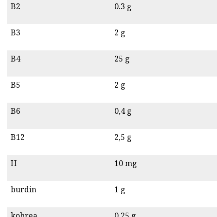
B2
0.3 g
B3
2 g
B4
25 g
B5
2 g
B6
0,4 g
B12
2,5 g
H
10 mg
burdin
1 g
kobrea
0.25 g