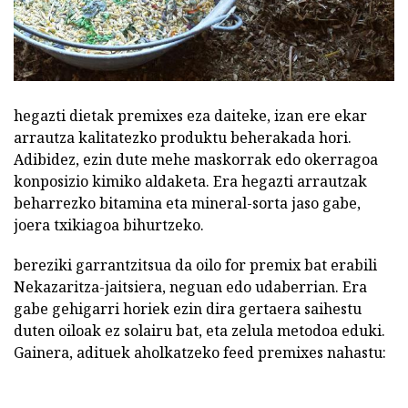
hegazti dietak premixes eza daiteke, izan ere ekar
arrautza kalitatezko produktu beherakada hori.
Adibidez, ezin dute mehe maskorrak edo okerragoa
konposizio kimiko aldaketa. Era hegazti arrautzak
beharrezko bitamina eta mineral-sorta jaso gabe,
joera txikiagoa bihurtzeko.
bereziki garrantzitsua da oilo for premix bat erabili
Nekazaritza-jaitsiera, neguan edo udaberrian. Era
gabe gehigarri horiek ezin dira gertaera saihestu
duten oiloak ez solairu bat, eta zelula metodoa eduki.
Gainera, adituek aholkatzeko feed premixes nahastu: