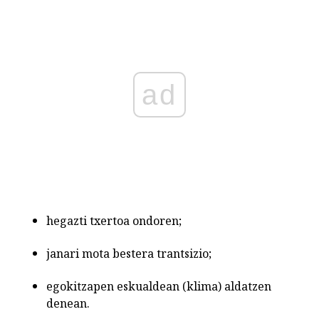
ad
hegazti txertoa ondoren;
janari mota bestera trantsizio;
egokitzapen eskualdean (klima) aldatzen
denean.