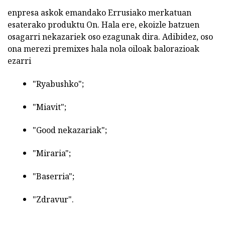
enpresa askok emandako Errusiako merkatuan
esaterako produktu On. Hala ere, ekoizle batzuen
osagarri nekazariek oso ezagunak dira. Adibidez, oso
ona merezi premixes hala nola oiloak balorazioak
ezarri
"Ryabushko";
"Miavit";
"Good nekazariak";
"Miraria";
"Baserria";
"Zdravur".