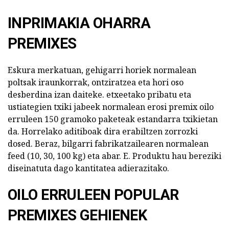
INPRIMAKIA OHARRA
PREMIXES
Eskura merkatuan, gehigarri horiek normalean
poltsak iraunkorrak, ontziratzea eta hori oso
desberdina izan daiteke. etxeetako pribatu eta
ustiategien txiki jabeek normalean erosi premix oilo
erruleen 150 gramoko paketeak estandarra txikietan
da. Horrelako aditiboak dira erabiltzen zorrozki
dosed. Beraz, bilgarri fabrikatzailearen normalean
feed (10, 30, 100 kg) eta abar. E. Produktu hau bereziki
diseinatuta dago kantitatea adierazitako.
OILO ERRULEEN POPULAR
PREMIXES GEHIENEK