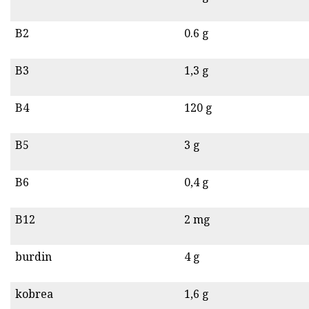
B2
0.6 g
B3
1,3 g
B4
120 g
B5
3 g
B6
0,4 g
B12
2 mg
burdin
4 g
kobrea
1,6 g