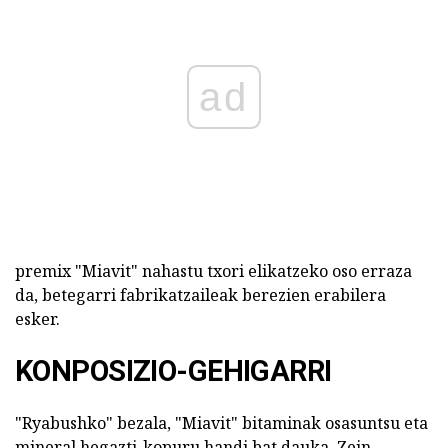
ad
premix "Miavit" nahastu txori elikatzeko oso erraza
da, betegarri fabrikatzaileak berezien erabilera
esker.
KONPOSIZIO-GEHIGARRI
"Ryabushko" bezala, "Miavit" bitaminak osasuntsu eta
mineral hegazti-kopuru handi bat dauka. Zein