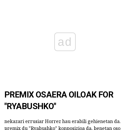
ad
PREMIX OSAERA OILOAK FOR
"RYABUSHKO"
nekazari errusiar Horrez hau erabili gehienetan da.
premix du "Ryabushko" konposizioa da, benetan oso