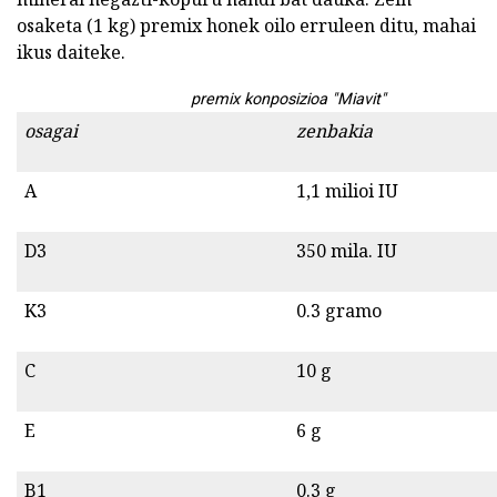
osaketa (1 kg) premix honek oilo erruleen ditu, mahai
ikus daiteke.
premix konposizioa "Miavit"
osagai
zenbakia
A
1,1 milioi IU
D3
350 mila. IU
K3
0.3 gramo
C
10 g
E
6 g
B1
0.3 g