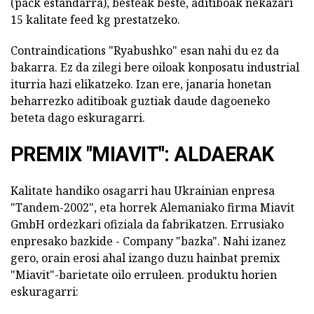
(pack estandarra), besteak beste, aditiboak nekazari
15 kalitate feed kg prestatzeko.
Contraindications "Ryabushko" esan nahi du ez da
bakarra. Ez da zilegi bere oiloak konposatu industrial
iturria hazi elikatzeko. Izan ere, janaria honetan
beharrezko aditiboak guztiak daude dagoeneko
beteta dago eskuragarri.
PREMIX "MIAVIT": ALDAERAK
Kalitate handiko osagarri hau Ukrainian enpresa
"Tandem-2002", eta horrek Alemaniako firma Miavit
GmbH ordezkari ofiziala da fabrikatzen. Errusiako
enpresako bazkide - Company "bazka". Nahi izanez
gero, orain erosi ahal izango duzu hainbat premix
"Miavit"-barietate oilo erruleen. produktu horien
eskuragarri: