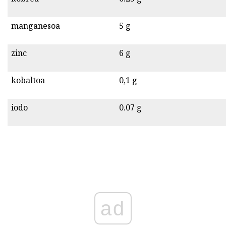
manganesoa
5 g
zinc
6 g
kobaltoa
0,1 g
iodo
0.07 g
ad